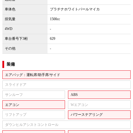
車体色
プラチナホワイトパールマイカ
排気量
1500cc
4WD
-
車台番号下3桁
629
その他
-
装備
エアバッグ：運転席/助手席/サイド
スライドドア
サンルーフ
ABS
エアコン
Wエアコン
リフトアップ
パワーステアリング
ダウンヒルアシストコントロール