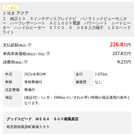
グー鑑定
トヨタ アクア
Ｚ 純正１０．５インチディスプレイナビ パノラミックビューモニタ
ー ハーフレザーシート ＡＣ１００Ｖ電源 パワーシート シートヒー
ター ハンドルヒーター ＥＴＣ２．０ ＵＳＢ入力端子 ＬＥＤヘッド
ライト
226.8
支払総額
万円
(税込)
217.6
車両本体価格
万円
(税込)(リ済込)
9.2
諸費用
万円
(税込)
年式
2021(令和3)年
走行
2.8万km
車検
車検整備付
修復歴
なし
法定整備
整備付
保証
[保証付]：1ヶ月・1000km ※いずれか早い時期が保証適用の条件と
なります。
グッドスピード ＭＥＧＡ ＳＵＶ南風原店
島尻郡南風原町兼城５９５