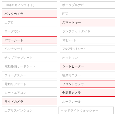
HID(キセノンライト)
ポータブルナビ
バックカメラ
ETC
エアロ
スマートキー
ローダウン
ランフラットタイヤ
パワーシート
3列シート
ベンチシート
フルフラットシート
チップアップシート
オットマン
電動格納サードシート
シートヒーター
ウォークスルー
後席モニター
電動リアゲート
フロントカメラ
シートエアコン
全周囲カメラ
サイドカメラ
ルーフレール
エアサスペンション
ヘッドライトウォッシャー