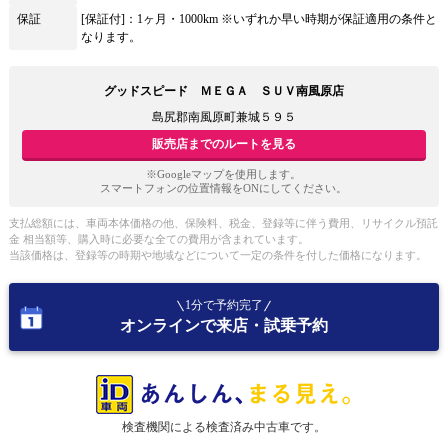
保証
[保証付]：1ヶ月・1000km ※いずれか早い時期が保証適用の条件と
なります。
グッドスピード ＭＥＧＡ ＳＵＶ南風原店
島尻郡南風原町兼城５９５
販売店までのルートを見る
※Googleマップを使用します。
スマートフォンの位置情報をONにしてください。
支払総額には、車両本体価格の他、保険料、税金、登録等に伴う費用、リサイクル預託
金 相当額等、購入時に必要な全ての費用が含まれています。
当該価格は、登録等の時期や地域などについて一定の条件を付した価格になります。
1分で予約完了
オンラインで来店・試乗予約
検査機関による検査済み中古車です。