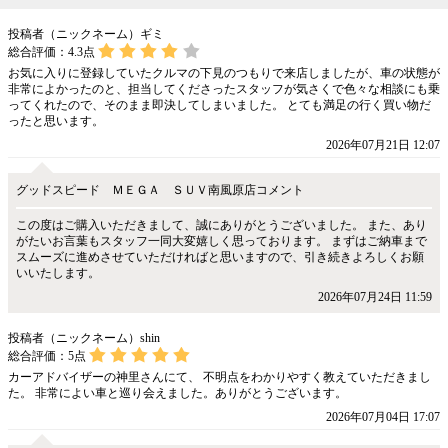
投稿者（ニックネーム）ギミ
総合評価：
4.3
点
お気に入りに登録していたクルマの下見のつもりで来店しましたが、車の状態が
非常によかったのと、担当してくださったスタッフが気さくで色々な相談にも乗
ってくれたので、そのまま即決してしまいました。 とても満足の行く買い物だ
ったと思います。
2026年07月21日 12:07
グッドスピード ＭＥＧＡ ＳＵＶ南風原店コメント
この度はご購入いただきまして、誠にありがとうございました。 また、あり
がたいお言葉もスタッフ一同大変嬉しく思っております。 まずはご納車まで
スムーズに進めさせていただければと思いますので、引き続きよろしくお願
いいたします。
2026年07月24日 11:59
投稿者（ニックネーム）shin
総合評価：
5
点
カーアドバイザーの神里さんにて、 不明点をわかりやすく教えていただきまし
た。 非常によい車と巡り会えました。ありがとうございます。
2026年07月04日 17:07