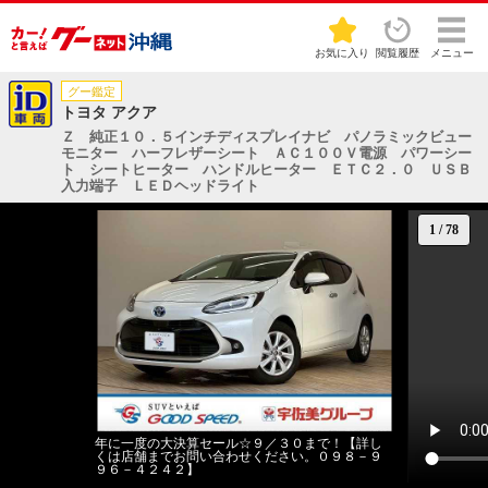
お気に入り
閲覧履歴
メニュー
グー鑑定
トヨタ アクア
Ｚ 純正１０．５インチディスプレイナビ パノラミックビュー
モニター ハーフレザーシート ＡＣ１００Ｖ電源 パワーシー
ト シートヒーター ハンドルヒーター ＥＴＣ２．０ ＵＳＢ
入力端子 ＬＥＤヘッドライト
1
/
78
年に一度の大決算セール☆９／３０まで！【詳し
くは店舗までお問い合わせください。０９８－９
９６－４２４２】