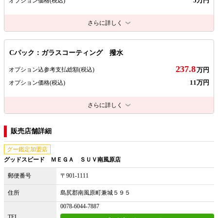
5万円
オプション価格
(税込)
さらに詳しく
Cパック：ガラスコーティング 撥水
237.8
オプション込参考支払総額
(税込)
万円
11万円
オプション価格
(税込)
さらに詳しく
販売店舗詳細
グー鑑定加盟店
グッドスピード ＭＥＧＡ ＳＵＶ南風原店
郵便番号
〒901-1111
住所
島尻郡南風原町兼城５９５
0078-6044-7887
TEL