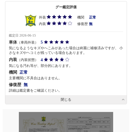
グー鑑定評価
外装
機関
正常
内装
修復歴
無
鑑定日 2026-06-15
車体
5
（車両外装）
気になるようなキズやへこみがあった場合は綺麗に補修済みですが、 小
さなキズやヘコミが残っている場合もあります。
内装
4
（内装状態）
気になる汚れ等が、部分的にあります。
機関
正常
主要機関に不具合はありません。
修復歴
無
詳細は鑑定書をご確認ください。
閉じる