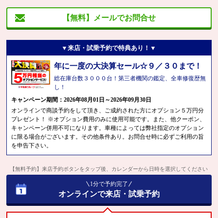
【無料】メールでお問合せ
▼来店・試乗予約で特典あり！▼
年に一度の大決算セール☆９／３０まで！
総在庫台数３０００台！第三者機関の鑑定、全車修復歴無
し！
キャンペーン期間：2026年08月01日～2026年09月30日
オンラインで商談予約をして頂き、ご成約された方にオプション５万円分
プレゼント！ ※オプション費用のみに使用可能です。また、他クーポン、
キャンペーン併用不可になります。車種によっては弊社指定のオプション
に限る場合がございます。その他条件あり。お問合せ時に必ずご利用の旨
を申告下さい。
【無料予約】来店予約ボタンをタップ後、カレンダーから日時を選択してください
1分で予約完了
オンラインで来店・試乗予約