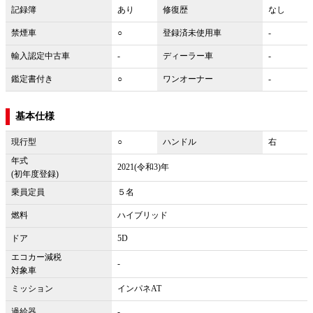
記録簿
あり
修復歴
なし
禁煙車
○
登録済未使用車
-
輸入認定中古車
-
ディーラー車
-
鑑定書付き
○
ワンオーナー
-
基本仕様
現行型
○
ハンドル
右
年式
2021(令和3)年
(初年度登録)
乗員定員
５名
燃料
ハイブリッド
ドア
5D
エコカー減税
-
対象車
ミッション
インパネAT
過給器
-