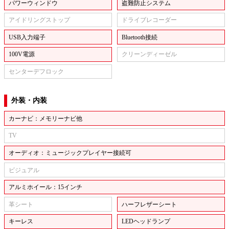
パワーウィンドウ
盗難防止システム
アイドリングストップ
ドライブレコーダー
USB入力端子
Bluetooth接続
100V電源
クリーンディーゼル
センターデフロック
外装・内装
カーナビ：メモリーナビ他
TV
オーディオ：ミュージックプレイヤー接続可
ビジュアル
アルミホイール：15インチ
革シート
ハーフレザーシート
キーレス
LEDヘッドランプ