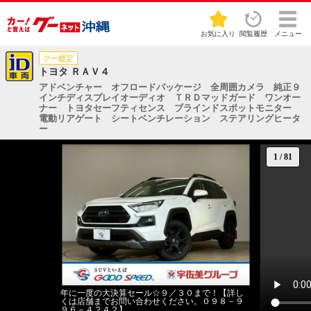
お気に入り
閲覧履歴
メニュー
グー鑑定
トヨタ ＲＡＶ４
アドベンチャー オフロードパッケージ 全周囲カメラ 純正９
インチディスプレイオーディオ ＴＲＤマッドガード ワンオー
ナー トヨタセーフティセンス ブラインドスポットモニター
電動リアゲート シートベンチレーション ステアリングヒータ
ー
1
/
81
年に一度の大決算セール☆９／３０まで！【詳し
くは店舗までお問い合わせください。０９８－９
９６－４２４２】