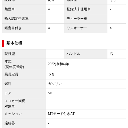
禁煙車
○
登録済未使用車
-
輸入認定中古車
-
ディーラー車
-
鑑定書付き
○
ワンオーナー
○
基本仕様
現行型
-
ハンドル
右
年式
2022(令和4)年
(初年度登録)
乗員定員
５名
燃料
ガソリン
ドア
5D
エコカー減税
-
対象車
ミッション
MTモード付きAT
過給器
-