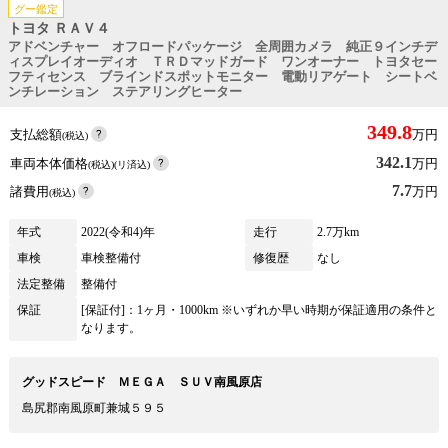
グー鑑定
トヨタ ＲＡＶ４
アドベンチャー オフロードパッケージ 全周囲カメラ 純正９インチデ
ィスプレイオーディオ ＴＲＤマッドガード ワンオーナー トヨタセー
フティセンス ブラインドスポットモニター 電動リアゲート シートベ
ンチレーション ステアリングヒーター
349.8
支払総額
万円
(税込)
342.1
車両本体価格
万円
(税込)(リ済込)
7.7
諸費用
万円
(税込)
年式
2022(令和4)年
走行
2.7万km
車検
車検整備付
修復歴
なし
法定整備
整備付
保証
[保証付]：1ヶ月・1000km ※いずれか早い時期が保証適用の条件と
なります。
グッドスピード ＭＥＧＡ ＳＵＶ南風原店
島尻郡南風原町兼城５９５