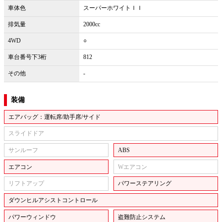
車体色
スーパーホワイトＩＩ
排気量
2000cc
4WD
○
車台番号下3桁
812
その他
-
装備
エアバッグ：運転席/助手席/サイド
スライドドア
サンルーフ
ABS
エアコン
Wエアコン
リフトアップ
パワーステアリング
ダウンヒルアシストコントロール
パワーウィンドウ
盗難防止システム