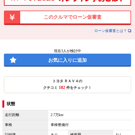
このクルマでローン仮審査
ローン仮審査とは？
現在
3
人が検討中
お気に入りに追加
トヨタ ＲＡＶ４の
182
クチコミ
件をチェック！
状態
走行距離
2.7万km
車検
車検整備付
記録簿
あり
修復歴
なし