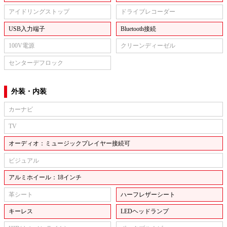
アイドリングストップ
ドライブレコーダー
USB入力端子
Bluetooth接続
100V電源
クリーンディーゼル
センターデフロック
外装・内装
カーナビ
TV
オーディオ：ミュージックプレイヤー接続可
ビジュアル
アルミホイール：18インチ
革シート
ハーフレザーシート
キーレス
LEDヘッドランプ