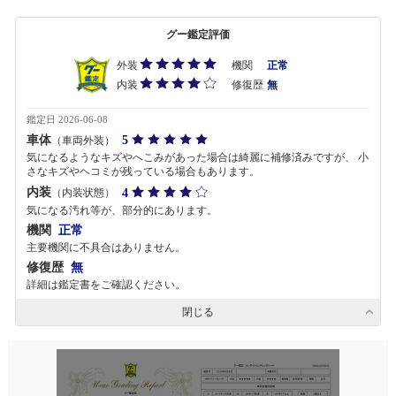
グー鑑定評価
外装
機関
正常
内装
修復歴
無
鑑定日 2026-06-08
車体
5
（車両外装）
気になるようなキズやへこみがあった場合は綺麗に補修済みですが、 小
さなキズやヘコミが残っている場合もあります。
内装
4
（内装状態）
気になる汚れ等が、部分的にあります。
機関
正常
主要機関に不具合はありません。
修復歴
無
詳細は鑑定書をご確認ください。
閉じる