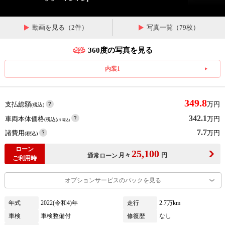
動画を見る（2件）
写真一覧（79枚）
360度の写真を見る
内装1
349.8
支払総額
万円
(税込)
342.1
車両本体価格
万円
(税込)
(リ済込)
7.7
諸費用
万円
(税込)
ローン
25,100
月々
円
通常ローン
ご利用時
オプションサービスのパックを見る
年式
2022(令和4)年
走行
2.7万km
車検
車検整備付
修復歴
なし