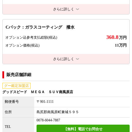
さらに詳しく
Cパック：ガラスコーティング 撥水
360.8
オプション込参考支払総額
(税込)
万円
11万円
オプション価格
(税込)
さらに詳しく
販売店舗詳細
グー鑑定加盟店
グッドスピード ＭＥＧＡ ＳＵＶ南風原店
郵便番号
〒901-1111
住所
島尻郡南風原町兼城５９５
0078-6044-7887
TEL
【無料】電話でお問合せ