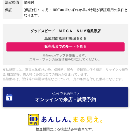
法定整備
整備付
保証
[保証付]：1ヶ月・1000km ※いずれか早い時期が保証適用の条件と
なります。
グッドスピード ＭＥＧＡ ＳＵＶ南風原店
島尻郡南風原町兼城５９５
販売店までのルートを見る
※Googleマップを使用します。
スマートフォンの位置情報をONにしてください。
支払総額には、車両本体価格の他、保険料、税金、登録等に伴う費用、リサイクル預託
金 相当額等、購入時に必要な全ての費用が含まれています。
当該価格は、登録等の時期や地域などについて一定の条件を付した価格になります。
1分で予約完了
オンラインで来店・試乗予約
検査機関による検査済み中古車です。