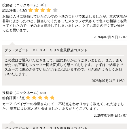
投稿者（ニックネーム）ギミ
総合評価：
4.3
点
お気に入りに登録していたクルマの下見のつもりで来店しましたが、車の状態が
非常によかったのと、担当してくださったスタッフが気さくで色々な相談にも乗
ってくれたので、そのまま即決してしまいました。 とても満足の行く買い物だ
ったと思います。
2026年07月21日 12:07
グッドスピード ＭＥＧＡ ＳＵＶ南風原店コメント
この度はご購入いただきまして、誠にありがとうございました。 また、あり
がたいお言葉もスタッフ一同大変嬉しく思っております。 まずはご納車まで
スムーズに進めさせていただければと思いますので、引き続きよろしくお願
いいたします。
2026年07月24日 11:59
投稿者（ニックネーム）shin
総合評価：
5
点
カーアドバイザーの神里さんにて、 不明点をわかりやすく教えていただきまし
た。 非常によい車と巡り会えました。ありがとうございます。
2026年07月04日 17:07
グッドスピード ＭＥＧＡ ＳＵＶ南風原店コメント