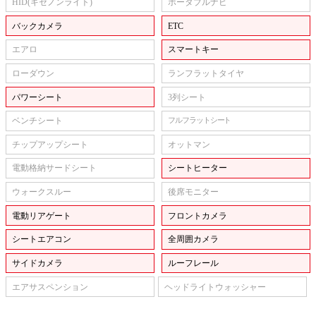
HID(キセノンライト)
ポータブルナビ
バックカメラ
ETC
エアロ
スマートキー
ローダウン
ランフラットタイヤ
パワーシート
3列シート
ベンチシート
フルフラットシート
チップアップシート
オットマン
電動格納サードシート
シートヒーター
ウォークスルー
後席モニター
電動リアゲート
フロントカメラ
シートエアコン
全周囲カメラ
サイドカメラ
ルーフレール
エアサスペンション
ヘッドライトウォッシャー