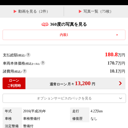
動画を見る（2件）
写真一覧（75枚）
360度の写真を見る
内装1
180.8
支払総額
万円
(税込)
170.7
車両本体価格
万円
(税込)
(リ済込)
10.1
諸費用
万円
(税込)
ローン
13,200
月々
円
通常ローン
ご利用時
オプションサービスのパックを見る
年式
2016(平成28)年
走行
4.2万km
車検
車検整備付
修復歴
なし
法定整備
整備付