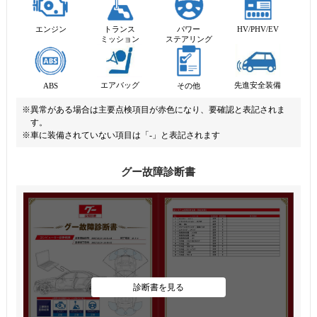
エンジン
トランス
パワー
HV/PHV/EV
ミッション
ステアリング
先進安全装備
エアバッグ
ABS
その他
※異常がある場合は主要点検項目が赤色になり、要確認と表記されま
す。
※車に装備されていない項目は「-」と表記されます
グー故障診断書
診断書を見る