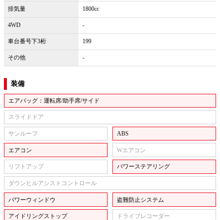
排気量
1800cc
4WD
-
車台番号下3桁
199
その他
-
装備
エアバッグ：運転席/助手席/サイド
スライドドア
サンルーフ
ABS
エアコン
Wエアコン
リフトアップ
パワーステアリング
ダウンヒルアシストコントロール
パワーウィンドウ
盗難防止システム
アイドリングストップ
ドライブレコーダー