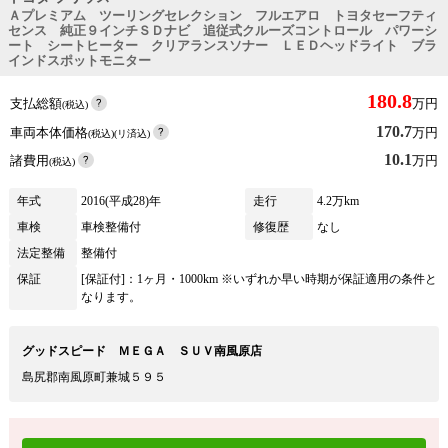
Ａプレミアム ツーリングセレクション フルエアロ トヨタセーフティ
センス 純正９インチＳＤナビ 追従式クルーズコントロール パワーシ
ート シートヒーター クリアランスソナー ＬＥＤヘッドライト ブラ
インドスポットモニター
180.8
支払総額
万円
(税込)
170.7
車両本体価格
万円
(税込)(リ済込)
10.1
諸費用
万円
(税込)
年式
2016(平成28)年
走行
4.2万km
車検
車検整備付
修復歴
なし
法定整備
整備付
保証
[保証付]：1ヶ月・1000km ※いずれか早い時期が保証適用の条件と
なります。
グッドスピード ＭＥＧＡ ＳＵＶ南風原店
島尻郡南風原町兼城５９５