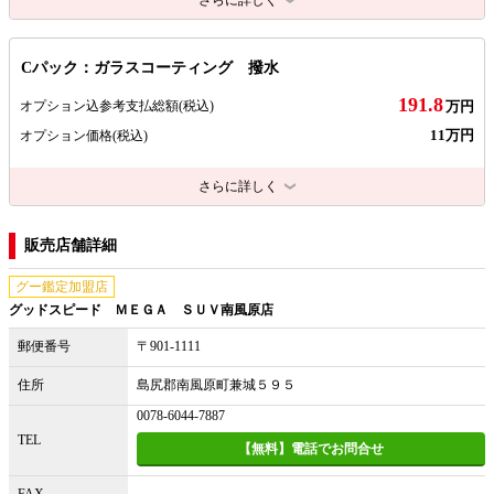
さらに詳しく
Cパック：ガラスコーティング 撥水
191.8
オプション込参考支払総額
(税込)
万円
11万円
オプション価格
(税込)
さらに詳しく
販売店舗詳細
グー鑑定加盟店
グッドスピード ＭＥＧＡ ＳＵＶ南風原店
郵便番号
〒901-1111
住所
島尻郡南風原町兼城５９５
0078-6044-7887
TEL
【無料】電話でお問合せ