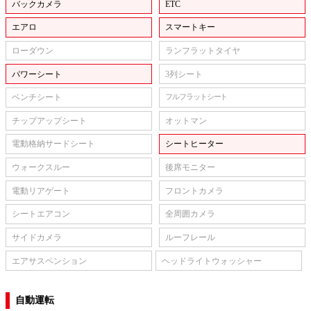
バックカメラ
ETC
エアロ
スマートキー
ローダウン
ランフラットタイヤ
パワーシート
3列シート
ベンチシート
フルフラットシート
チップアップシート
オットマン
電動格納サードシート
シートヒーター
ウォークスルー
後席モニター
電動リアゲート
フロントカメラ
シートエアコン
全周囲カメラ
サイドカメラ
ルーフレール
エアサスペンション
ヘッドライトウォッシャー
自動運転