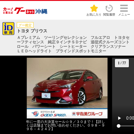
お気に入り
閲覧履歴
メニュー
グー鑑定
トヨタ プリウス
Ａプレミアム ツーリングセレクション フルエアロ トヨタセ
ーフティセンス 純正９インチＳＤナビ 追従式クルーズコント
ロール パワーシート シートヒーター クリアランスソナー
ＬＥＤヘッドライト ブラインドスポットモニター
1
/
77
年に一度の大決算セール☆９／３０まで！【詳し
くは店舗までお問い合わせください。０９８－９
９６－４２４２】