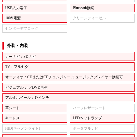
USB入力端子
Bluetooth接続
100V電源
クリーンディーゼル
センターデフロック
外装・内装
カーナビ：SDナビ
TV：フルセグ
オーディオ：CDまたはCDチェンジャー,ミュージックプレイヤー接続可
ビジュアル：-／DVD再生
アルミホイール：17インチ
革シート
ハーフレザーシート
キーレス
LEDヘッドランプ
HID(キセノンライト)
ポータブルナビ