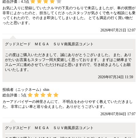
総合評価：
4.3
点
お気に入りに登録していたクルマの下見のつもりで来店しましたが、車の状態が
非常によかったのと、担当してくださったスタッフが気さくで色々な相談にも乗
ってくれたので、そのまま即決してしまいました。 とても満足の行く買い物だ
ったと思います。
2026年07月21日 12:07
グッドスピード ＭＥＧＡ ＳＵＶ南風原店コメント
この度はご購入いただきまして、誠にありがとうございました。 また、あり
がたいお言葉もスタッフ一同大変嬉しく思っております。 まずはご納車まで
スムーズに進めさせていただければと思いますので、引き続きよろしくお願
いいたします。
2026年07月24日 11:59
投稿者（ニックネーム）shin
総合評価：
5
点
カーアドバイザーの神里さんにて、 不明点をわかりやすく教えていただきまし
た。 非常によい車と巡り会えました。ありがとうございます。
2026年07月04日 17:07
グッドスピード ＭＥＧＡ ＳＵＶ南風原店コメント