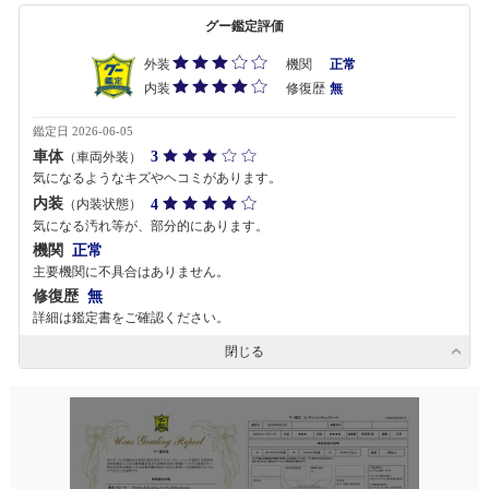
グー鑑定評価
外装
機関
正常
内装
修復歴
無
鑑定日 2026-06-05
車体
3
（車両外装）
気になるようなキズやヘコミがあります。
内装
4
（内装状態）
気になる汚れ等が、部分的にあります。
機関
正常
主要機関に不具合はありません。
修復歴
無
詳細は鑑定書をご確認ください。
閉じる