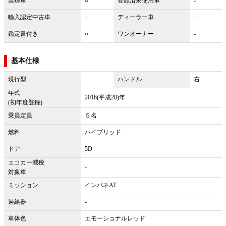
禁煙車
○
登録済未使用車
-
輸入認定中古車
-
ディーラー車
-
鑑定書付き
○
ワンオーナー
-
基本仕様
現行型
-
ハンドル
右
年式
2016(平成28)年
(初年度登録)
乗員定員
５名
燃料
ハイブリッド
ドア
5D
エコカー減税
-
対象車
ミッション
インパネAT
過給器
-
車体色
エモーショナルレッド