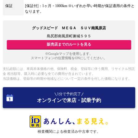
保証
[保証付]：1ヶ月・1000km ※いずれか早い時期が保証適用の条件と
なります。
グッドスピード ＭＥＧＡ ＳＵＶ南風原店
島尻郡南風原町兼城５９５
販売店までのルートを見る
※Googleマップを使用します。
スマートフォンの位置情報をONにしてください。
支払総額には、車両本体価格の他、保険料、税金、登録等に伴う費用、リサイクル預託
金 相当額等、購入時に必要な全ての費用が含まれています。
当該価格は、登録等の時期や地域などについて一定の条件を付した価格になります。
1分で予約完了
オンラインで来店・試乗予約
検査機関による検査済み中古車です。