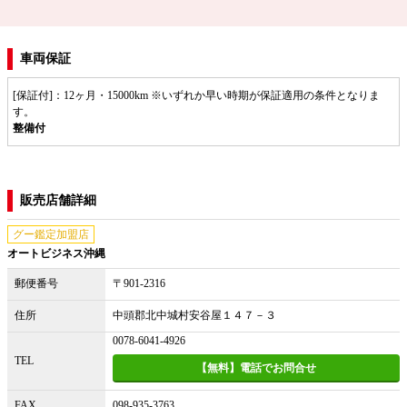
車両保証
[保証付]：12ヶ月・15000km ※いずれか早い時期が保証適用の条件となりま
す。
整備付
販売店舗詳細
グー鑑定加盟店
オートビジネス沖縄
郵便番号
〒901-2316
住所
中頭郡北中城村安谷屋１４７－３
0078-6041-4926
TEL
【無料】電話でお問合せ
FAX
098-935-3763