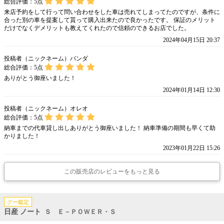
総合評価：
5
点
来店予約をして行って問い合わせをした車は売れてしまってたのですが、条件に
合った別の車を提案して貰って購入出来たので良かったです。 保証のメリット
だけでなくデメリットも教えてくれたので信頼のできるお店でした。
2024年04月15日 20:37
投稿者（ニックネーム）パンダ
総合評価：
5
点
ありがとう御座いました！
2024年01月14日 12:30
投稿者（ニックネーム）オレオ
総合評価：
5
点
納車までの代車貸し出しありがとう御座いました！ 納車準備の期間も早くて助
かりました！
2023年01月22日 15:26
この販売店のレビューをもっと見る
グー鑑定
日産 ノート
Ｓ Ｅ－ＰＯＷＥＲ・Ｓ