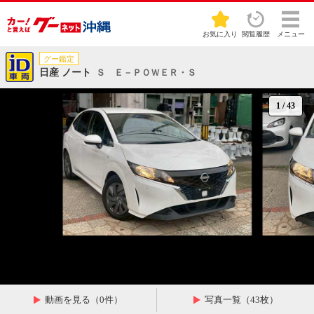
お気に入り
閲覧履歴
メニュー
グー鑑定
日産 ノート
Ｓ Ｅ－ＰＯＷＥＲ・Ｓ
1
/
43
動画を見る（0件）
写真一覧（43枚）