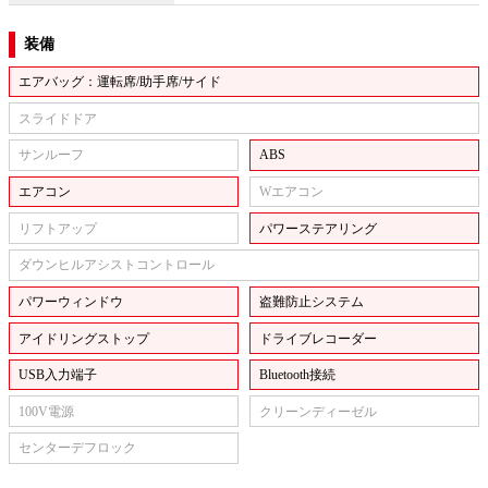
装備
エアバッグ：運転席/助手席/サイド
スライドドア
サンルーフ
ABS
エアコン
Wエアコン
リフトアップ
パワーステアリング
ダウンヒルアシストコントロール
パワーウィンドウ
盗難防止システム
アイドリングストップ
ドライブレコーダー
USB入力端子
Bluetooth接続
100V電源
クリーンディーゼル
センターデフロック