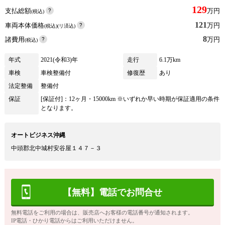
129
支払総額
万円
(税込)
121
車両本体価格
万円
(税込)(リ済込)
8
諸費用
万円
(税込)
年式
2021(令和3)年
走行
6.1万km
車検
車検整備付
修復歴
あり
法定整備
整備付
保証
[保証付]：12ヶ月・15000km ※いずれか早い時期が保証適用の条件
となります。
オートビジネス沖縄
中頭郡北中城村安谷屋１４７－３
【無料】電話でお問合せ
無料電話をご利用の場合は、販売店へお客様の電話番号が通知されます。
IP電話・ひかり電話からはご利用いただけません。