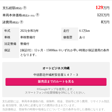
129
支払総額
万円
(税込)
121
車両本体価格
万円
(税込)
(リ済込)
8
諸費用
万円
(税込)
年式
2021(令和3)年
走行
6.1万km
車検
車検整備付
修復歴
あり
法定整備
整備付
保証
[保証付]：12ヶ月・15000km ※いずれか早い時期が保証適用の条件
となります。
オートビジネス沖縄
中頭郡北中城村安谷屋１４７－３
販売店までのルートを見る
※Googleマップを使用します。
スマートフォンの位置情報をONにしてください。
支払総額には、車両本体価格の他、保険料、税金、登録等に伴う費用、リサイクル預託
金 相当額等、購入時に必要な全ての費用が含まれています。
当該価格は、登録等の時期や地域などについて一定の条件を付した価格になります。