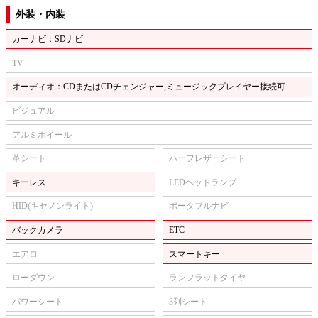
外装・内装
カーナビ：SDナビ
TV
オーディオ：CDまたはCDチェンジャー,ミュージックプレイヤー接続可
ビジュアル
アルミホイール
革シート
ハーフレザーシート
キーレス
LEDヘッドランプ
HID(キセノンライト)
ポータブルナビ
バックカメラ
ETC
エアロ
スマートキー
ローダウン
ランフラットタイヤ
パワーシート
3列シート