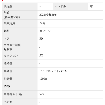
現行型
○
ハンドル
右
年式
2021(令和3)年
(初年度登録)
乗員定員
５名
燃料
ガソリン
ドア
5D
エコカー減税
-
対象車
ミッション
AT
過給器
-
車体色
ピュアホワイトパール
排気量
1200cc
4WD
-
車台番号下3桁
573
その他
-