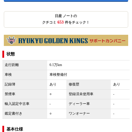
日産 ノートの
653
クチコミ
件をチェック！
状態
走行距離
6.1万km
車検
車検整備付
記録簿
あり
修復歴
あり
禁煙車
○
登録済未使用車
-
輸入認定中古車
-
ディーラー車
-
鑑定書付き
○
ワンオーナー
-
基本仕様