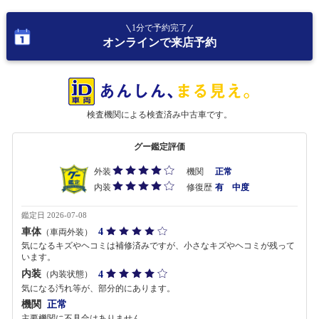
1分で予約完了
オンラインで来店予約
検査機関による検査済み中古車です。
グー鑑定評価
外装
機関
正常
内装
修復歴
有 中度
鑑定日 2026-07-08
車体
4
（車両外装）
気になるキズやヘコミは補修済みですが、小さなキズやヘコミが残って
います。
内装
4
（内装状態）
気になる汚れ等が、部分的にあります。
機関
正常
主要機関に不具合はありません。