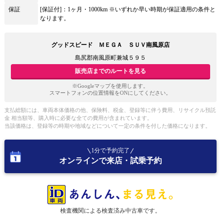
保証
[保証付]：1ヶ月・1000km ※いずれか早い時期が保証適用の条件と
なります。
グッドスピード ＭＥＧＡ ＳＵＶ南風原店
島尻郡南風原町兼城５９５
販売店までのルートを見る
※Googleマップを使用します。
スマートフォンの位置情報をONにしてください。
支払総額には、車両本体価格の他、保険料、税金、登録等に伴う費用、リサイクル預託
金 相当額等、購入時に必要な全ての費用が含まれています。
当該価格は、登録等の時期や地域などについて一定の条件を付した価格になります。
1分で予約完了
オンラインで来店・試乗予約
検査機関による検査済み中古車です。