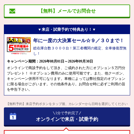
【無料】メールでお問合せ
▼来店・試乗予約で特典あり！▼
年に一度の大決算セール☆９／３０まで！
総在庫台数３０００台！第三者機関の鑑定、全車修復歴無
し！
キャンペーン期間：2026年08月01日～2026年09月30日
オンラインで商談予約をして頂き、ご成約された方にオプション５万円分
プレゼント！ ※オプション費用のみに使用可能です。また、他クーポン、
キャンペーン併用不可になります。車種によっては弊社指定のオプション
に限る場合がございます。その他条件あり。お問合せ時に必ずご利用の旨
を申告下さい。
【無料予約】来店予約ボタンをタップ後、カレンダーから日時を選択してください
1分で予約完了
オンラインで来店・試乗予約