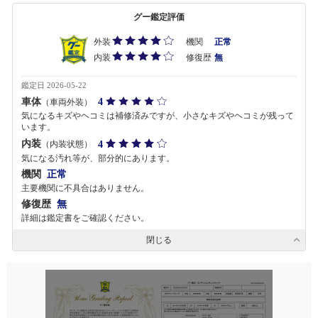
グー鑑定評価
外装
機関
正常
内装
修復歴
無
鑑定日 2026-05-22
車体
4
（車両外装）
気になるキズやヘコミは補修済みですが、小さなキズやヘコミが残って
います。
内装
4
（内装状態）
気になる汚れ等が、部分的にあります。
機関
正常
主要機関に不具合はありません。
修復歴
無
詳細は鑑定書をご確認ください。
閉じる