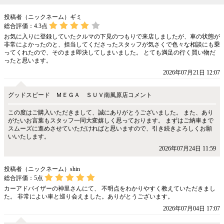
投稿者（ニックネーム）ギミ
総合評価：
4.3
点
お気に入りに登録していたクルマの下見のつもりで来店しましたが、車の状態が
非常によかったのと、担当してくださったスタッフが気さくで色々な相談にも乗
ってくれたので、そのまま即決してしまいました。 とても満足の行く買い物だ
ったと思います。
2026年07月21日 12:07
グッドスピード ＭＥＧＡ ＳＵＶ南風原店コメント
この度はご購入いただきまして、誠にありがとうございました。 また、あり
がたいお言葉もスタッフ一同大変嬉しく思っております。 まずはご納車まで
スムーズに進めさせていただければと思いますので、引き続きよろしくお願
いいたします。
2026年07月24日 11:59
投稿者（ニックネーム）shin
総合評価：
5
点
カーアドバイザーの神里さんにて、 不明点をわかりやすく教えていただきまし
た。 非常によい車と巡り会えました。ありがとうございます。
2026年07月04日 17:07