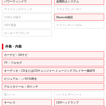
パワーウィンドウ
盗難防止システム
アイドリングストップ
ドライブレコーダー
USB入力端子
Bluetooth接続
100V電源
クリーンディーゼル
センターデフロック
外装・内装
カーナビ：SDナビ
TV：フルセグ
オーディオ：CDまたはCDチェンジャー,ミュージックプレイヤー接続可
ビジュアル：-／DVD再生
アルミホイール：18インチ
革シート
ハーフレザーシート
キーレス
LEDヘッドランプ