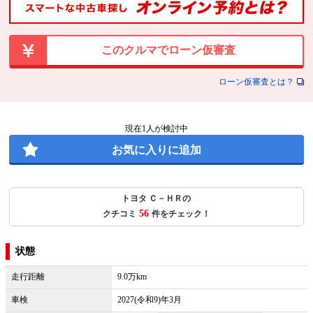
このクルマでローン仮審査
ローン仮審査とは？
現在
1
人が検討中
お気に入りに追加
トヨタ Ｃ－ＨＲの
56
クチコミ
件をチェック！
状態
走行距離
9.0万km
車検
2027(令和9)年3月