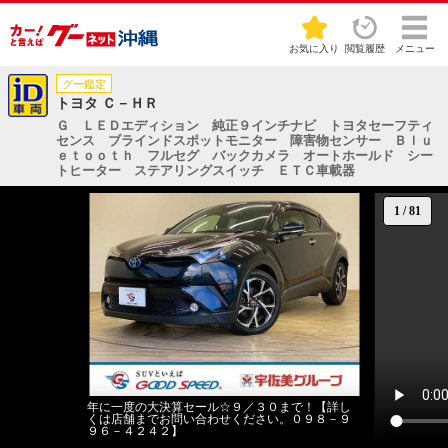
お気に入り
閲覧履歴
メニュー
グー鑑定
トヨタ Ｃ－ＨＲ
Ｇ ＬＥＤエディション 純正９インチナビ トヨタセーフティ
センス ブラインドスポットモニター 障害物センサー Ｂｌｕ
ｅｔｏｏｔｈ フルセグ バックカメラ オートホールド シー
トヒーター ステアリングスイッチ ＥＴＣ車載器
1
/
81
年に一度の大決算セール☆９／３０まで！【詳し
くは店舗までお問い合わせください。０９８－９
９６－４２４２】