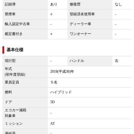
記録簿
あり
修復歴
なし
禁煙車
○
登録済未使用車
-
輸入認定中古車
-
ディーラー車
-
鑑定書付き
○
ワンオーナー
-
基本仕様
現行型
-
ハンドル
右
年式
2018(平成30)年
(初年度登録)
乗員定員
５名
燃料
ハイブリッド
ドア
5D
エコカー減税
-
対象車
ミッション
AT
過給器
-