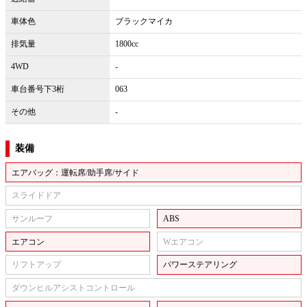
車体色
ブラックマイカ
排気量
1800cc
4WD
-
車台番号下3桁
063
その他
-
装備
エアバッグ：運転席/助手席/サイド
スライドドア
サンルーフ
ABS
エアコン
Wエアコン
リフトアップ
パワーステアリング
ダウンヒルアシストコントロール