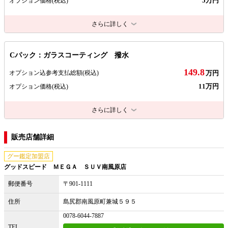
5万円
オプション価格
(税込)
さらに詳しく
Cパック：ガラスコーティング 撥水
149.8
オプション込参考支払総額
(税込)
万円
11万円
オプション価格
(税込)
さらに詳しく
販売店舗詳細
グー鑑定加盟店
グッドスピード ＭＥＧＡ ＳＵＶ南風原店
郵便番号
〒901-1111
住所
島尻郡南風原町兼城５９５
0078-6044-7887
TEL