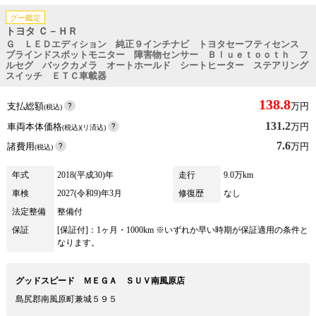
グー鑑定
トヨタ Ｃ－ＨＲ
Ｇ ＬＥＤエディション 純正９インチナビ トヨタセーフティセンス
ブラインドスポットモニター 障害物センサー Ｂｌｕｅｔｏｏｔｈ フ
ルセグ バックカメラ オートホールド シートヒーター ステアリング
スイッチ ＥＴＣ車載器
138.8
支払総額
万円
(税込)
131.2
車両本体価格
万円
(税込)(リ済込)
7.6
諸費用
万円
(税込)
年式
2018(平成30)年
走行
9.0万km
車検
2027(令和9)年3月
修復歴
なし
法定整備
整備付
保証
[保証付]：1ヶ月・1000km ※いずれか早い時期が保証適用の条件と
なります。
グッドスピード ＭＥＧＡ ＳＵＶ南風原店
島尻郡南風原町兼城５９５