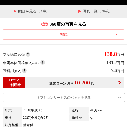
動画を見る（2件）
写真一覧（79枚）
360度の写真を見る
内装1
138.8
支払総額
万円
(税込)
131.2
車両本体価格
万円
(税込)
(リ済込)
7.6
諸費用
万円
(税込)
ローン
10,200
月々
円
通常ローン
ご利用時
オプションサービスのパックを見る
年式
2018(平成30)年
走行
9.0万km
車検
2027(令和9)年3月
修復歴
なし
法定整備
整備付