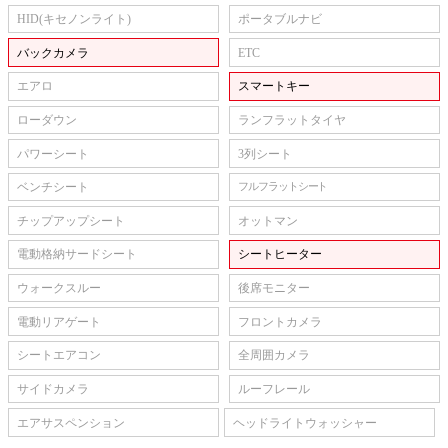
HID(キセノンライト)
ポータブルナビ
バックカメラ
ETC
エアロ
スマートキー
ローダウン
ランフラットタイヤ
パワーシート
3列シート
ベンチシート
フルフラットシート
チップアップシート
オットマン
電動格納サードシート
シートヒーター
ウォークスルー
後席モニター
電動リアゲート
フロントカメラ
シートエアコン
全周囲カメラ
サイドカメラ
ルーフレール
エアサスペンション
ヘッドライトウォッシャー