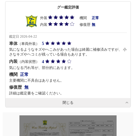
グー鑑定評価
外装
機関
正常
内装
修復歴
無
鑑定日 2026-04-22
車体
5
（車両外装）
気になるようなキズやへこみがあった場合は綺麗に補修済みですが、 小
さなキズやヘコミが残っている場合もあります。
内装
4
（内装状態）
気になる汚れ等が、部分的にあります。
機関
正常
主要機関に不具合はありません。
修復歴
無
詳細は鑑定書をご確認ください。
閉じる