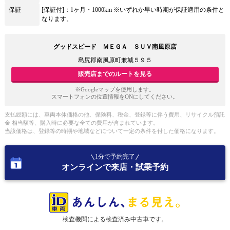
保証
[保証付]：1ヶ月・1000km ※いずれか早い時期が保証適用の条件と
なります。
グッドスピード ＭＥＧＡ ＳＵＶ南風原店
島尻郡南風原町兼城５９５
販売店までのルートを見る
※Googleマップを使用します。
スマートフォンの位置情報をONにしてください。
支払総額には、車両本体価格の他、保険料、税金、登録等に伴う費用、リサイクル預託
金 相当額等、購入時に必要な全ての費用が含まれています。
当該価格は、登録等の時期や地域などについて一定の条件を付した価格になります。
1分で予約完了
オンラインで来店・試乗予約
検査機関による検査済み中古車です。