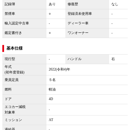
記録簿
あり
修復歴
なし
禁煙車
○
登録済未使用車
-
輸入認定中古車
-
ディーラー車
-
鑑定書付き
○
ワンオーナー
-
基本仕様
現行型
-
ハンドル
右
年式
2022(令和4)年
(初年度登録)
乗員定員
５名
燃料
軽油
ドア
4D
エコカー減税
-
対象車
ミッション
AT
過給器
-