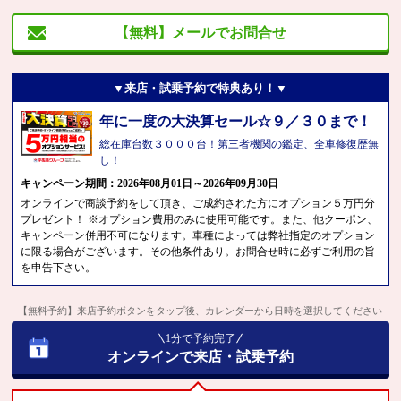
【無料】メールでお問合せ
▼来店・試乗予約で特典あり！▼
年に一度の大決算セール☆９／３０まで！
総在庫台数３０００台！第三者機関の鑑定、全車修復歴無
し！
キャンペーン期間：2026年08月01日～2026年09月30日
オンラインで商談予約をして頂き、ご成約された方にオプション５万円分
プレゼント！ ※オプション費用のみに使用可能です。また、他クーポン、
キャンペーン併用不可になります。車種によっては弊社指定のオプション
に限る場合がございます。その他条件あり。お問合せ時に必ずご利用の旨
を申告下さい。
【無料予約】来店予約ボタンをタップ後、カレンダーから日時を選択してください
1分で予約完了
オンラインで来店・試乗予約