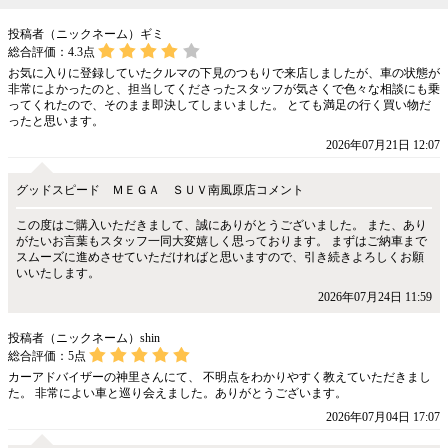
投稿者（ニックネーム）ギミ
総合評価：
4.3
点
お気に入りに登録していたクルマの下見のつもりで来店しましたが、車の状態が
非常によかったのと、担当してくださったスタッフが気さくで色々な相談にも乗
ってくれたので、そのまま即決してしまいました。 とても満足の行く買い物だ
ったと思います。
2026年07月21日 12:07
グッドスピード ＭＥＧＡ ＳＵＶ南風原店コメント
この度はご購入いただきまして、誠にありがとうございました。 また、あり
がたいお言葉もスタッフ一同大変嬉しく思っております。 まずはご納車まで
スムーズに進めさせていただければと思いますので、引き続きよろしくお願
いいたします。
2026年07月24日 11:59
投稿者（ニックネーム）shin
総合評価：
5
点
カーアドバイザーの神里さんにて、 不明点をわかりやすく教えていただきまし
た。 非常によい車と巡り会えました。ありがとうございます。
2026年07月04日 17:07