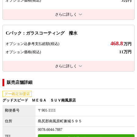
5万円
オプション価格
(税込)
さらに詳しく
Cパック：ガラスコーティング 撥水
468.8
オプション込参考支払総額
(税込)
万円
11万円
オプション価格
(税込)
さらに詳しく
販売店舗詳細
グー鑑定加盟店
グッドスピード ＭＥＧＡ ＳＵＶ南風原店
郵便番号
〒901-1111
住所
島尻郡南風原町兼城５９５
0078-6044-7887
TEL