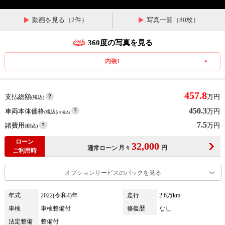
動画を見る（2件）
写真一覧（80枚）
360度の写真を見る
内装1
457.8
支払総額
万円
(税込)
450.3
車両本体価格
万円
(税込)
(リ済込)
7.5
諸費用
万円
(税込)
ローン
32,000
月々
円
通常ローン
ご利用時
オプションサービスのパックを見る
年式
2022(令和4)年
走行
2.6万km
車検
車検整備付
修復歴
なし
法定整備
整備付