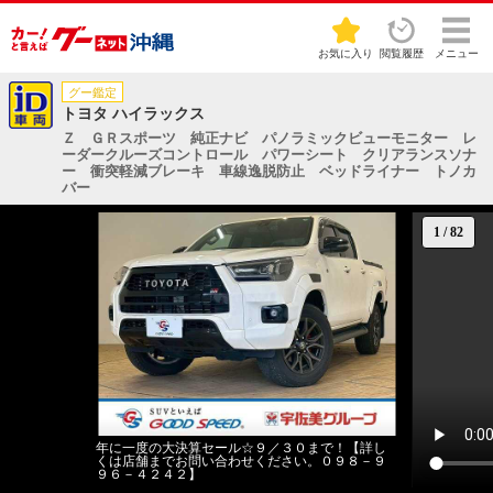
お気に入り
閲覧履歴
メニュー
グー鑑定
トヨタ ハイラックス
Ｚ ＧＲスポーツ 純正ナビ パノラミックビューモニター レ
ーダークルーズコントロール パワーシート クリアランスソナ
ー 衝突軽減ブレーキ 車線逸脱防止 ベッドライナー トノカ
バー
1
/
82
年に一度の大決算セール☆９／３０まで！【詳し
くは店舗までお問い合わせください。０９８－９
９６－４２４２】