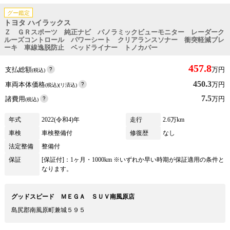
グー鑑定
トヨタ ハイラックス
Ｚ ＧＲスポーツ 純正ナビ パノラミックビューモニター レーダーク
ルーズコントロール パワーシート クリアランスソナー 衝突軽減ブレ
ーキ 車線逸脱防止 ベッドライナー トノカバー
457.8
支払総額
万円
(税込)
450.3
車両本体価格
万円
(税込)(リ済込)
7.5
諸費用
万円
(税込)
年式
2022(令和4)年
走行
2.6万km
車検
車検整備付
修復歴
なし
法定整備
整備付
保証
[保証付]：1ヶ月・1000km ※いずれか早い時期が保証適用の条件と
なります。
グッドスピード ＭＥＧＡ ＳＵＶ南風原店
島尻郡南風原町兼城５９５