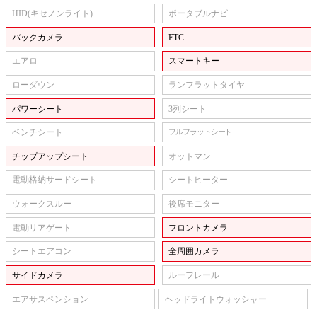
HID(キセノンライト)
ポータブルナビ
バックカメラ
ETC
エアロ
スマートキー
ローダウン
ランフラットタイヤ
パワーシート
3列シート
ベンチシート
フルフラットシート
チップアップシート
オットマン
電動格納サードシート
シートヒーター
ウォークスルー
後席モニター
電動リアゲート
フロントカメラ
シートエアコン
全周囲カメラ
サイドカメラ
ルーフレール
エアサスペンション
ヘッドライトウォッシャー