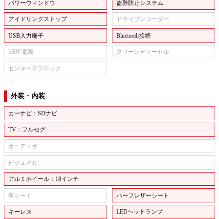
パワーウィンドウ
盗難防止システム
アイドリングストップ
ドライブレコーダー
USB入力端子
Bluetooth接続
100V電源
クリーンディーゼル
センターデフロック
外装・内装
カーナビ：SDナビ
TV：フルセグ
オーディオ
ビジュアル
アルミホイール：18インチ
革シート
ハーフレザーシート
キーレス
LEDヘッドランプ