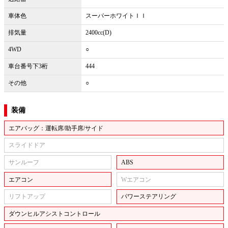
車体色
スーパーホワイトＩＩ
排気量
2400cc(D)
4WD
○
車台番号下3桁
444
その他
○
装備
エアバッグ：運転席/助手席/サイド
スライドドア
サンルーフ
ABS
エアコン
Wエアコン
リフトアップ
パワーステアリング
ダウンヒルアシストコントロール