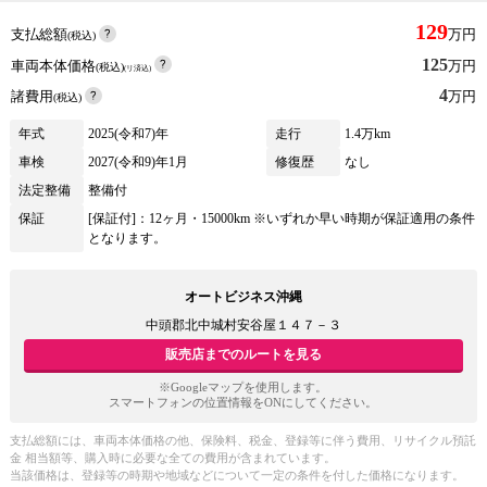
129
支払総額
万円
(税込)
125
車両本体価格
万円
(税込)
(リ済込)
4
諸費用
万円
(税込)
年式
2025(令和7)年
走行
1.4万km
車検
2027(令和9)年1月
修復歴
なし
法定整備
整備付
保証
[保証付]：12ヶ月・15000km ※いずれか早い時期が保証適用の条件
となります。
オートビジネス沖縄
中頭郡北中城村安谷屋１４７－３
販売店までのルートを見る
※Googleマップを使用します。
スマートフォンの位置情報をONにしてください。
支払総額には、車両本体価格の他、保険料、税金、登録等に伴う費用、リサイクル預託
金 相当額等、購入時に必要な全ての費用が含まれています。
当該価格は、登録等の時期や地域などについて一定の条件を付した価格になります。