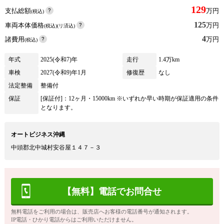
129
支払総額
万円
(税込)
125
車両本体価格
万円
(税込)(リ済込)
4
諸費用
万円
(税込)
年式
2025(令和7)年
走行
1.4万km
車検
2027(令和9)年1月
修復歴
なし
法定整備
整備付
保証
[保証付]：12ヶ月・15000km ※いずれか早い時期が保証適用の条件
となります。
オートビジネス沖縄
中頭郡北中城村安谷屋１４７－３
【無料】電話でお問合せ
無料電話をご利用の場合は、販売店へお客様の電話番号が通知されます。
IP電話・ひかり電話からはご利用いただけません。