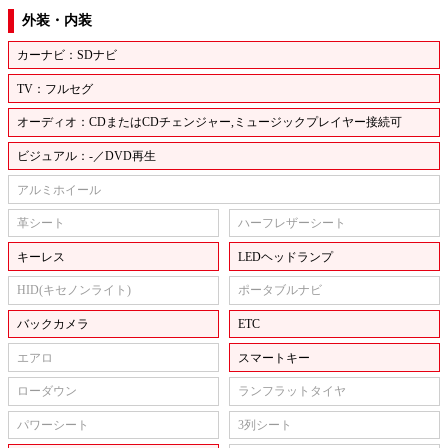
外装・内装
カーナビ：SDナビ
TV：フルセグ
オーディオ：CDまたはCDチェンジャー,ミュージックプレイヤー接続可
ビジュアル：-／DVD再生
アルミホイール
革シート
ハーフレザーシート
キーレス
LEDヘッドランプ
HID(キセノンライト)
ポータブルナビ
バックカメラ
ETC
エアロ
スマートキー
ローダウン
ランフラットタイヤ
パワーシート
3列シート