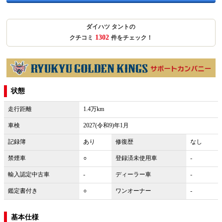
ダイハツ タントの
1302
クチコミ
件をチェック！
状態
走行距離
1.4万km
車検
2027(令和9)年1月
記録簿
あり
修復歴
なし
禁煙車
○
登録済未使用車
-
輸入認定中古車
-
ディーラー車
-
鑑定書付き
○
ワンオーナー
-
基本仕様