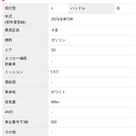
現行型
○
ハンドル
右
年式
2025(令和7)年
(初年度登録)
乗員定員
４名
燃料
ガソリン
ドア
5D
エコカー減税
-
対象車
ミッション
CVT
過給器
-
車体色
ホワイト
排気量
660cc
4WD
-
車台番号下3桁
020
その他
-