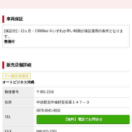
車両保証
[保証付]：12ヶ月・15000km ※いずれか早い時期が保証適用の条件となりま
す。
整備付
販売店舗詳細
グー鑑定加盟店
オートビジネス沖縄
郵便番号
〒901-2316
住所
中頭郡北中城村安谷屋１４７－３
0078-6041-4926
TEL
【無料】電話でお問合せ
FAX
098-935-3763