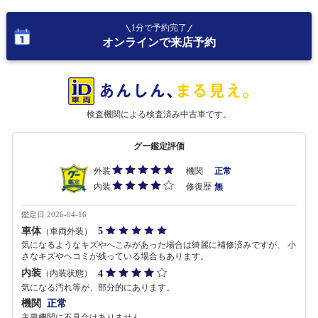
1分で予約完了
オンラインで来店予約
検査機関による検査済み中古車です。
グー鑑定評価
外装
機関
正常
内装
修復歴
無
鑑定日 2026-04-16
車体
5
（車両外装）
気になるようなキズやへこみがあった場合は綺麗に補修済みですが、 小
さなキズやヘコミが残っている場合もあります。
内装
4
（内装状態）
気になる汚れ等が、部分的にあります。
機関
正常
主要機関に不具合はありません。