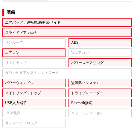
装備
エアバッグ：運転席/助手席/サイド
スライドドア：両面
サンルーフ
ABS
エアコン
Wエアコン
リフトアップ
パワーステアリング
ダウンヒルアシストコントロール
パワーウィンドウ
盗難防止システム
アイドリングストップ
ドライブレコーダー
USB入力端子
Bluetooth接続
100V電源
クリーンディーゼル
センターデフロック