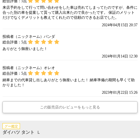
総合評価：
5
点
来店予約をして行って問い合わせをした車は売れてしまってたのですが、条件に
合った別の車を提案して貰って購入出来たので良かったです。 保証のメリット
だけでなくデメリットも教えてくれたので信頼のできるお店でした。
2024年04月15日 20:37
投稿者（ニックネーム）パンダ
総合評価：
5
点
ありがとう御座いました！
2024年01月14日 12:30
投稿者（ニックネーム）オレオ
総合評価：
5
点
納車までの代車貸し出しありがとう御座いました！ 納車準備の期間も早くて助
かりました！
2023年01月22日 15:26
この販売店のレビューをもっと見る
グー鑑定
ダイハツ タント
Ｌ