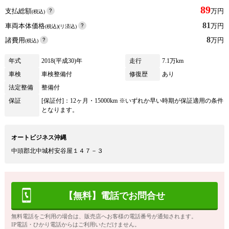
89
支払総額
万円
(税込)
81
車両本体価格
万円
(税込)(リ済込)
8
諸費用
万円
(税込)
年式
2018(平成30)年
走行
7.1万km
車検
車検整備付
修復歴
あり
法定整備
整備付
保証
[保証付]：12ヶ月・15000km ※いずれか早い時期が保証適用の条件
となります。
オートビジネス沖縄
中頭郡北中城村安谷屋１４７－３
【無料】電話でお問合せ
無料電話をご利用の場合は、販売店へお客様の電話番号が通知されます。
IP電話・ひかり電話からはご利用いただけません。