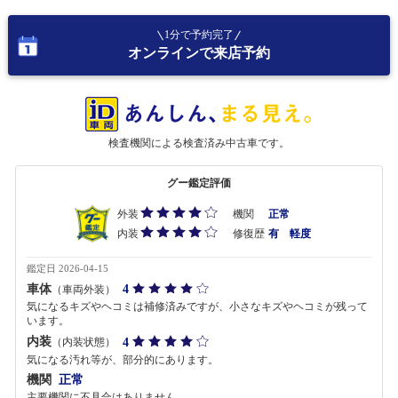
1分で予約完了
オンラインで来店予約
検査機関による検査済み中古車です。
グー鑑定評価
外装
機関
正常
内装
修復歴
有 軽度
鑑定日 2026-04-15
車体
4
（車両外装）
気になるキズやヘコミは補修済みですが、小さなキズやヘコミが残って
います。
内装
4
（内装状態）
気になる汚れ等が、部分的にあります。
機関
正常
主要機関に不具合はありません。