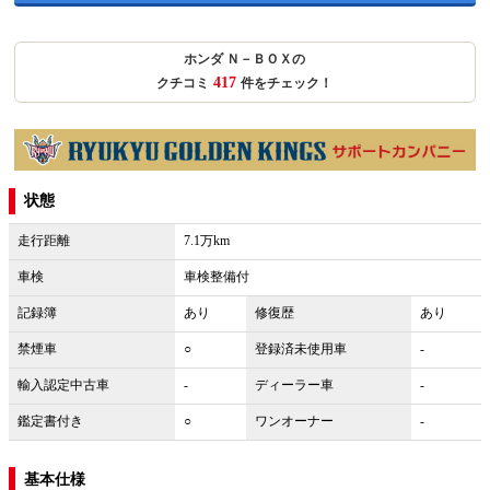
ホンダ Ｎ－ＢＯＸの
417
クチコミ
件をチェック！
状態
走行距離
7.1万km
車検
車検整備付
記録簿
あり
修復歴
あり
禁煙車
○
登録済未使用車
-
輸入認定中古車
-
ディーラー車
-
鑑定書付き
○
ワンオーナー
-
基本仕様