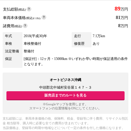
89
支払総額
万円
(税込)
81
車両本体価格
万円
(税込)
(リ済込)
8
諸費用
万円
(税込)
年式
2018(平成30)年
走行
7.1万km
車検
車検整備付
修復歴
あり
法定整備
整備付
保証
[保証付]：12ヶ月・15000km ※いずれか早い時期が保証適用の条件
となります。
オートビジネス沖縄
中頭郡北中城村安谷屋１４７－３
販売店までのルートを見る
※Googleマップを使用します。
スマートフォンの位置情報をONにしてください。
支払総額には、車両本体価格の他、保険料、税金、登録等に伴う費用、リサイクル預託
金 相当額等、購入時に必要な全ての費用が含まれています。
当該価格は、登録等の時期や地域などについて一定の条件を付した価格になります。