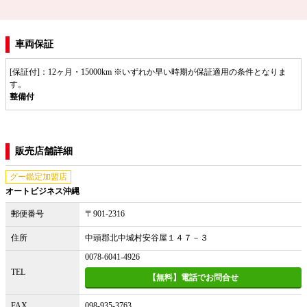
車両保証
[保証付]：12ヶ月・15000km ※いずれか早い時期が保証適用の条件となりま
す。
整備付
販売店舗詳細
グー鑑定加盟店
オートビジネス沖縄
郵便番号
〒901-2316
住所
中頭郡北中城村安谷屋１４７－３
0078-6041-4926
TEL
【無料】電話でお問合せ
FAX
098-935-3763