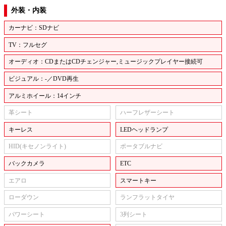
外装・内装
カーナビ：SDナビ
TV：フルセグ
オーディオ：CDまたはCDチェンジャー,ミュージックプレイヤー接続可
ビジュアル：-／DVD再生
アルミホイール：14インチ
革シート
ハーフレザーシート
キーレス
LEDヘッドランプ
HID(キセノンライト)
ポータブルナビ
バックカメラ
ETC
エアロ
スマートキー
ローダウン
ランフラットタイヤ
パワーシート
3列シート