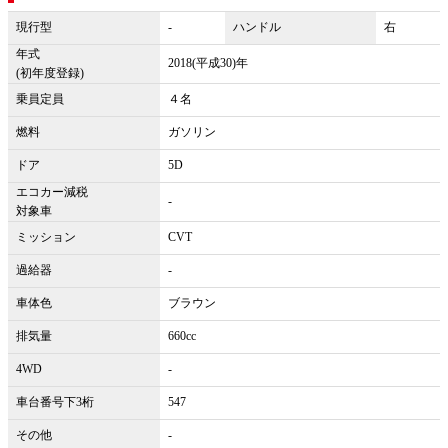
現行型
-
ハンドル
右
年式
2018(平成30)年
(初年度登録)
乗員定員
４名
燃料
ガソリン
ドア
5D
エコカー減税
-
対象車
ミッション
CVT
過給器
-
車体色
ブラウン
排気量
660cc
4WD
-
車台番号下3桁
547
その他
-