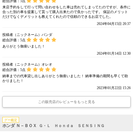
総合評価：
5
点
来店予約をして行って問い合わせをした車は売れてしまってたのですが、条件に
合った別の車を提案して貰って購入出来たので良かったです。 保証のメリット
だけでなくデメリットも教えてくれたので信頼のできるお店でした。
2024年04月15日 20:37
投稿者（ニックネーム）パンダ
総合評価：
5
点
ありがとう御座いました！
2024年01月14日 12:30
投稿者（ニックネーム）オレオ
総合評価：
5
点
納車までの代車貸し出しありがとう御座いました！ 納車準備の期間も早くて助
かりました！
2023年01月22日 15:26
この販売店のレビューをもっと見る
グー鑑定
ホンダ Ｎ－ＢＯＸ
Ｇ・Ｌ Ｈｏｎｄａ ＳＥＮＳＩＮＧ