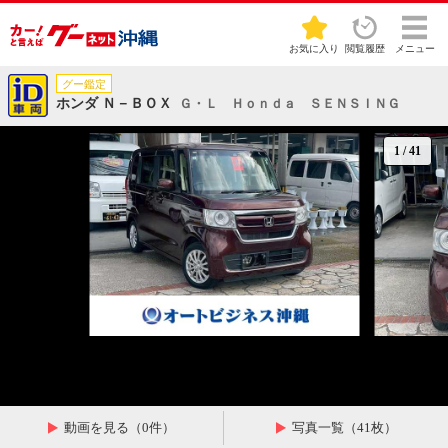
お気に入り
閲覧履歴
メニュー
グー鑑定
ホンダ Ｎ－ＢＯＸ
Ｇ・Ｌ Ｈｏｎｄａ ＳＥＮＳＩＮＧ
1
/
41
動画を見る（0件）
写真一覧（41枚）