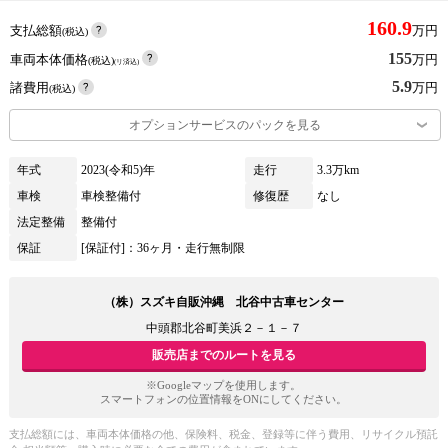
160.9
支払総額
万円
(税込)
155
車両本体価格
万円
(税込)
(リ済込)
5.9
諸費用
万円
(税込)
オプションサービスのパックを見る
年式
2023(令和5)年
走行
3.3万km
車検
車検整備付
修復歴
なし
法定整備
整備付
保証
[保証付]：36ヶ月・走行無制限
（株）スズキ自販沖縄 北谷中古車センター
中頭郡北谷町美浜２－１－７
販売店までのルートを見る
※Googleマップを使用します。
スマートフォンの位置情報をONにしてください。
支払総額には、車両本体価格の他、保険料、税金、登録等に伴う費用、リサイクル預託