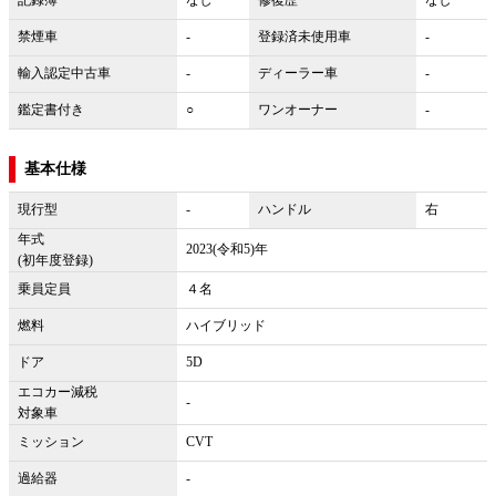
記録簿
なし
修復歴
なし
禁煙車
-
登録済未使用車
-
輸入認定中古車
-
ディーラー車
-
鑑定書付き
○
ワンオーナー
-
基本仕様
現行型
-
ハンドル
右
年式
2023(令和5)年
(初年度登録)
乗員定員
４名
燃料
ハイブリッド
ドア
5D
エコカー減税
-
対象車
ミッション
CVT
過給器
-