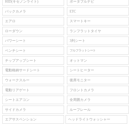
HID(キセノンライト)
ポータブルナビ
バックカメラ
ETC
エアロ
スマートキー
ローダウン
ランフラットタイヤ
パワーシート
3列シート
ベンチシート
フルフラットシート
チップアップシート
オットマン
電動格納サードシート
シートヒーター
ウォークスルー
後席モニター
電動リアゲート
フロントカメラ
シートエアコン
全周囲カメラ
サイドカメラ
ルーフレール
エアサスペンション
ヘッドライトウォッシャー