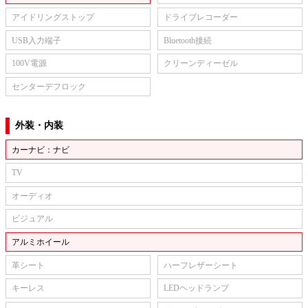
アイドリングストップ
ドライブレコーダー
USB入力端子
Bluetooth接続
100V電源
クリーンディーゼル
センターデフロック
外装・内装
カーナビ：ナビ
TV
オーディオ
ビジュアル
アルミホイール
革シート
ハーフレザーシート
キーレス
LEDヘッドランプ