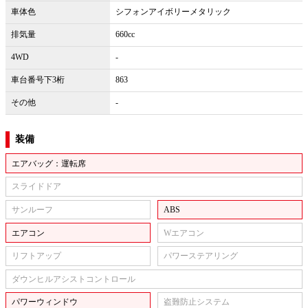
車体色
シフォンアイボリーメタリック
排気量
660cc
4WD
-
車台番号下3桁
863
その他
-
装備
エアバッグ：運転席
スライドドア
サンルーフ
ABS
エアコン
Wエアコン
リフトアップ
パワーステアリング
ダウンヒルアシストコントロール
パワーウィンドウ
盗難防止システム