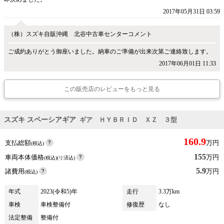
2017年05月31日 03:59
（株）スズキ自販沖縄 北谷中古車センターコメント
ご成約ありがとう御座いました。納車のご準備が出来次第ご連絡致します。
2017年06月01日 11:33
この販売店のレビューをもっと見る
スズキ スペーシアギア
ギア ＨＹＢＲＩＤ ＸＺ ３型
160.9
支払総額
万円
(税込)
155
車両本体価格
万円
(税込)(リ済込)
5.9
諸費用
万円
(税込)
年式
2023(令和5)年
走行
3.3万km
車検
車検整備付
修復歴
なし
法定整備
整備付