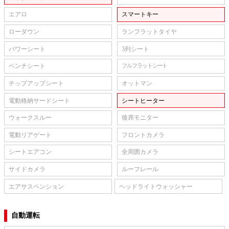
エアロ
スマートキー
ローダウン
ランフラットタイヤ
パワーシート
3列シート
ベンチシート
フルフラットシート
チップアップシート
オットマン
電動格納サードシート
シートヒーター
ウォークスルー
後席モニター
電動リアゲート
フロントカメラ
シートエアコン
全周囲カメラ
サイドカメラ
ルーフレール
エアサスペンション
ヘッドライトウォッシャー
自動運転