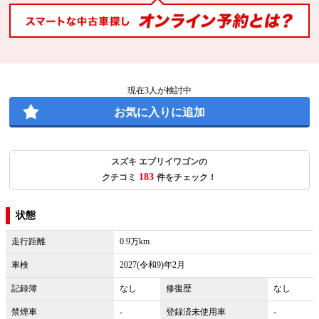
現在
3
人が検討中
お気に入りに追加
スズキ エブリイワゴンの
183
クチコミ
件をチェック！
状態
走行距離
0.9万km
車検
2027(令和9)年2月
記録簿
なし
修復歴
なし
禁煙車
-
登録済未使用車
-