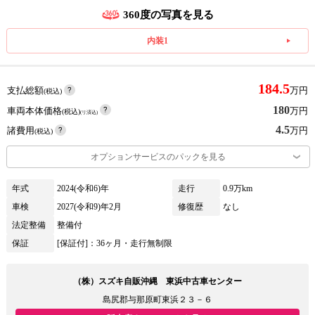
360度の写真を見る
内装1
184.5
支払総額
万円
(税込)
180
車両本体価格
万円
(税込)
(リ済込)
4.5
諸費用
万円
(税込)
オプションサービスのパックを見る
年式
2024(令和6)年
走行
0.9万km
車検
2027(令和9)年2月
修復歴
なし
法定整備
整備付
保証
[保証付]：36ヶ月・走行無制限
（株）スズキ自販沖縄 東浜中古車センター
島尻郡与那原町東浜２３－６