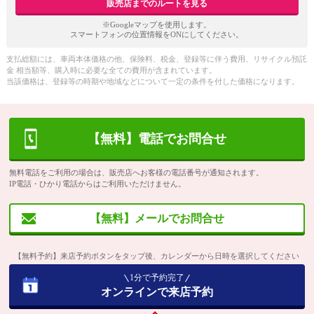
販売店までのルートを見る
※Googleマップを使用します。
スマートフォンの位置情報をONにしてください。
支払総額には、車両本体価格の他、保険料、税金、登録等に伴う費用、リサイクル預託
金 相当額等、購入時に必要な全ての費用が含まれています。
当該価格は、登録等の時期や地域などについて一定の条件を付した価格になります。
【無料】電話でお問合せ
無料電話をご利用の場合は、販売店へお客様の電話番号が通知されます。
IP電話・ひかり電話からはご利用いただけません。
【無料】メールでお問合せ
【無料予約】来店予約ボタンをタップ後、カレンダーから日時を選択してください
1分で予約完了
オンラインで来店予約