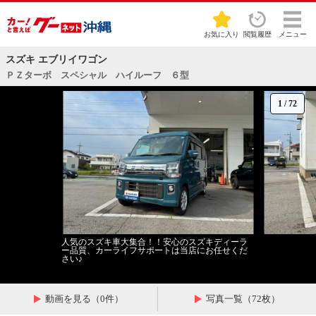
お気に入り
閲覧履歴
メニュー
スズキ エブリイワゴン
ＰＺターボ スペシャル ハイルーフ ６型
1
/
72
人気のスズキ車大集合！！安心のスズキディーラ
ー品質、カーライフサポートは当店にお任せくだ
さい♪
動画を見る（0件）
写真一覧（72枚）