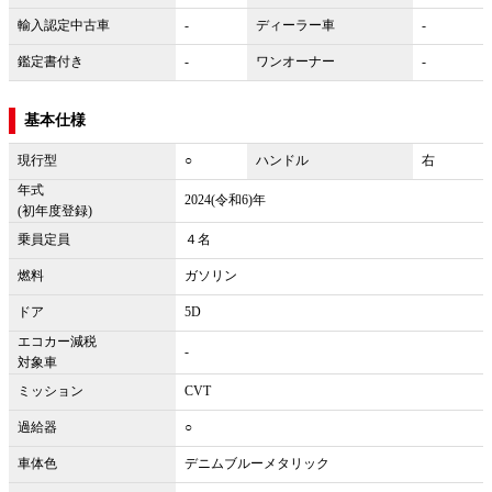
輸入認定中古車
-
ディーラー車
-
鑑定書付き
-
ワンオーナー
-
基本仕様
現行型
○
ハンドル
右
年式
2024(令和6)年
(初年度登録)
乗員定員
４名
燃料
ガソリン
ドア
5D
エコカー減税
-
対象車
ミッション
CVT
過給器
○
車体色
デニムブルーメタリック