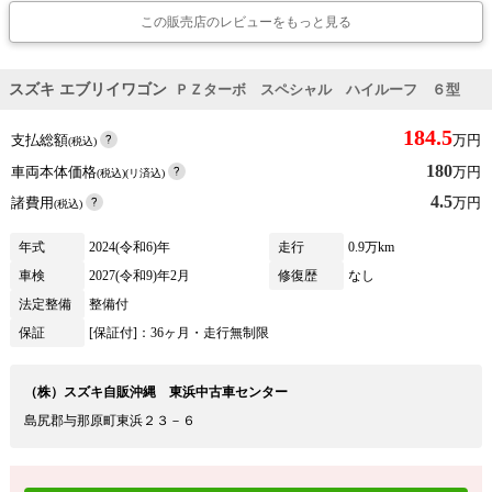
この販売店のレビューをもっと見る
スズキ エブリイワゴン
ＰＺターボ スペシャル ハイルーフ ６型
184.5
支払総額
万円
(税込)
180
車両本体価格
万円
(税込)(リ済込)
4.5
諸費用
万円
(税込)
年式
2024(令和6)年
走行
0.9万km
車検
2027(令和9)年2月
修復歴
なし
法定整備
整備付
保証
[保証付]：36ヶ月・走行無制限
（株）スズキ自販沖縄 東浜中古車センター
島尻郡与那原町東浜２３－６