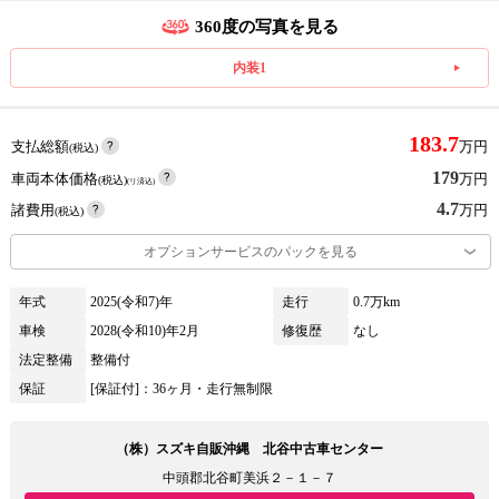
360度の写真を見る
内装1
183.7
支払総額
万円
(税込)
179
車両本体価格
万円
(税込)
(リ済込)
4.7
諸費用
万円
(税込)
オプションサービスのパックを見る
年式
2025(令和7)年
走行
0.7万km
車検
2028(令和10)年2月
修復歴
なし
法定整備
整備付
保証
[保証付]：36ヶ月・走行無制限
（株）スズキ自販沖縄 北谷中古車センター
中頭郡北谷町美浜２－１－７