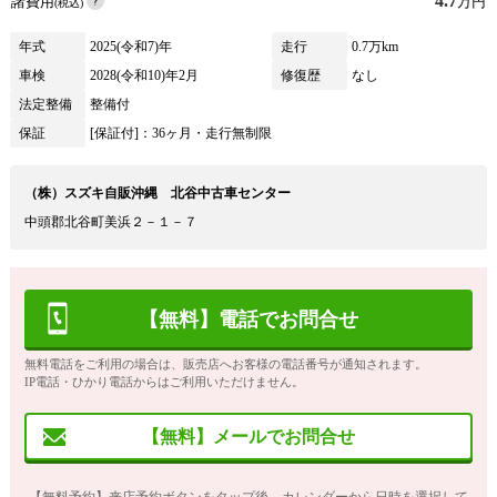
4.7
諸費用
万円
(税込)
年式
2025(令和7)年
走行
0.7万km
車検
2028(令和10)年2月
修復歴
なし
法定整備
整備付
保証
[保証付]：36ヶ月・走行無制限
（株）スズキ自販沖縄 北谷中古車センター
中頭郡北谷町美浜２－１－７
【無料】電話でお問合せ
無料電話をご利用の場合は、販売店へお客様の電話番号が通知されます。
IP電話・ひかり電話からはご利用いただけません。
【無料】メールでお問合せ