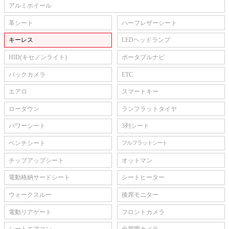
アルミホイール
革シート
ハーフレザーシート
キーレス
LEDヘッドランプ
HID(キセノンライト)
ポータブルナビ
バックカメラ
ETC
エアロ
スマートキー
ローダウン
ランフラットタイヤ
パワーシート
3列シート
ベンチシート
フルフラットシート
チップアップシート
オットマン
電動格納サードシート
シートヒーター
ウォークスルー
後席モニター
電動リアゲート
フロントカメラ