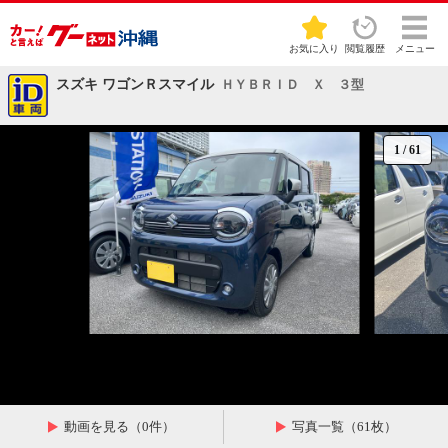
お気に入り
閲覧履歴
メニュー
スズキ ワゴンＲスマイル
ＨＹＢＲＩＤ Ｘ ３型
1
/
61
動画を見る（0件）
写真一覧（61枚）