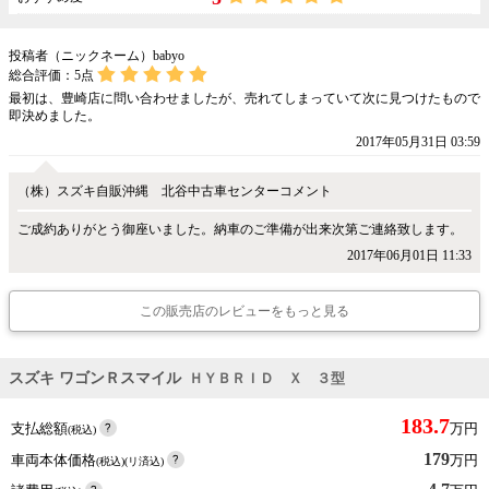
投稿者（ニックネーム）babyo
総合評価：
5
点
最初は、豊崎店に問い合わせましたが、売れてしまっていて次に見つけたもので
即決めました。
2017年05月31日 03:59
（株）スズキ自販沖縄 北谷中古車センターコメント
ご成約ありがとう御座いました。納車のご準備が出来次第ご連絡致します。
2017年06月01日 11:33
この販売店のレビューをもっと見る
スズキ ワゴンＲスマイル
ＨＹＢＲＩＤ Ｘ ３型
183.7
支払総額
万円
(税込)
179
車両本体価格
万円
(税込)(リ済込)