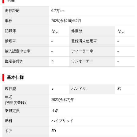
走行距離
0.7万km
車検
2028(令和10)年2月
記録簿
なし
修復歴
なし
禁煙車
-
登録済未使用車
-
輸入認定中古車
-
ディーラー車
-
鑑定書付き
○
ワンオーナー
-
基本仕様
現行型
○
ハンドル
右
年式
2025(令和7)年
(初年度登録)
乗員定員
４名
燃料
ハイブリッド
ドア
5D