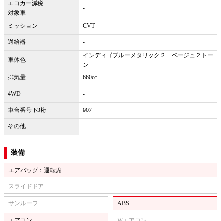
エコカー減税
-
対象車
ミッション
CVT
過給器
-
インディゴブルーメタリック２ ベージュ２トー
車体色
ン
排気量
660cc
4WD
-
車台番号下3桁
907
その他
-
装備
エアバッグ：運転席
スライドドア
サンルーフ
ABS
エアコン
Wエアコン