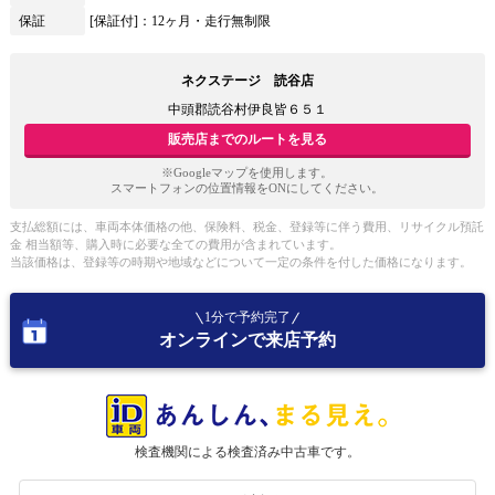
保証
[保証付]：12ヶ月・走行無制限
ネクステージ 読谷店
中頭郡読谷村伊良皆６５１
販売店までのルートを見る
※Googleマップを使用します。
スマートフォンの位置情報をONにしてください。
支払総額には、車両本体価格の他、保険料、税金、登録等に伴う費用、リサイクル預託
金 相当額等、購入時に必要な全ての費用が含まれています。
当該価格は、登録等の時期や地域などについて一定の条件を付した価格になります。
1分で予約完了
オンラインで来店予約
検査機関による検査済み中古車です。