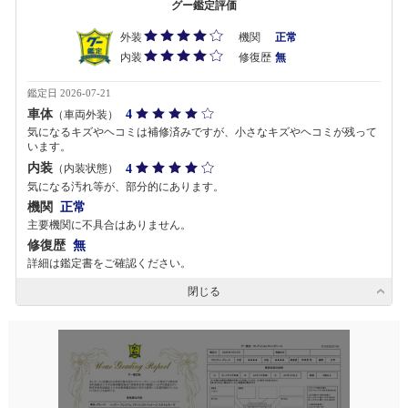
グー鑑定評価
外装
機関
正常
内装
修復歴
無
鑑定日 2026-07-21
車体
4
（車両外装）
気になるキズやヘコミは補修済みですが、小さなキズやヘコミが残って
います。
内装
4
（内装状態）
気になる汚れ等が、部分的にあります。
機関
正常
主要機関に不具合はありません。
修復歴
無
詳細は鑑定書をご確認ください。
閉じる