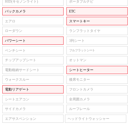
HID(キセノンライト)
ポータブルナビ
バックカメラ
ETC
エアロ
スマートキー
ローダウン
ランフラットタイヤ
パワーシート
3列シート
ベンチシート
フルフラットシート
チップアップシート
オットマン
電動格納サードシート
シートヒーター
ウォークスルー
後席モニター
電動リアゲート
フロントカメラ
シートエアコン
全周囲カメラ
サイドカメラ
ルーフレール
エアサスペンション
ヘッドライトウォッシャー