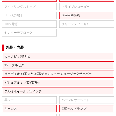
アイドリングストップ
ドライブレコーダー
USB入力端子
Bluetooth接続
100V電源
クリーンディーゼル
センターデフロック
外装・内装
カーナビ：SDナビ
TV：フルセグ
オーディオ：CDまたはCDチェンジャー,ミュージックサーバー
ビジュアル：-／DVD再生
アルミホイール：18インチ
革シート
ハーフレザーシート
キーレス
LEDヘッドランプ