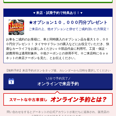
▼来店・試乗予約で特典あり！▼
★オプション１０，０００円分プレゼント
ご来店の上、他オプションと併せてご成約頂いた方限定！
お車をご成約のお客様に、車と同時購入のオプション品を最大１０，００
０円分プレゼント！ タイヤやドラレコの購入などにお役立ていただき、快
適なカーライフをお楽しみください♪ ※部品代金に利用可。工賃・保証・
諸費用等は適用対象外。※他クーポンとの併用不可。※ご来店時にＧｏｏ
ネットの来店クーポンを見た、とお伝えください。
【無料予約】来店予約ボタンをタップ後、カレンダーから日時を選択してください
1分で予約完了
オンラインで来店予約
問い合わせをするとグーネットの公式アカウントが友だちに追加され、販売店の
LINE@トークができるようになります。