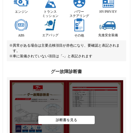
エンジン
トランス
パワー
HV/PHV/EV
ミッション
ステアリング
先進安全装備
エアバッグ
ABS
その他
※異常がある場合は主要点検項目が赤色になり、要確認と表記されま
す。
※車に装備されていない項目は「-」と表記されます
グー故障診断書
診断書を見る