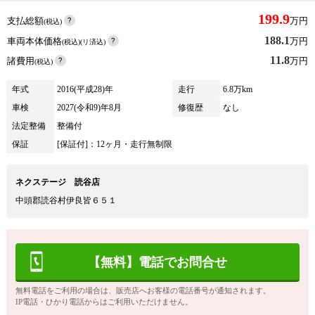
199.9
支払総額
万円
(税込)
188.1
車両本体価格
万円
(税込)(リ済込)
11.8
諸費用
万円
(税込)
年式
2016(平成28)年
走行
6.8万km
車検
2027(令和9)年8月
修復歴
なし
法定整備
整備付
保証
[保証付]：12ヶ月・走行無制限
ネクステージ 読谷店
中頭郡読谷村伊良皆６５１
【無料】電話でお問合せ
無料電話をご利用の場合は、販売店へお客様の電話番号が通知されます。
IP電話・ひかり電話からはご利用いただけません。