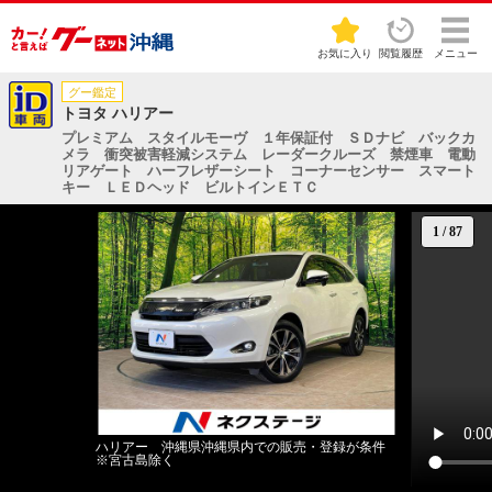
お気に入り
閲覧履歴
メニュー
グー鑑定
トヨタ ハリアー
プレミアム スタイルモーヴ １年保証付 ＳＤナビ バックカ
メラ 衝突被害軽減システム レーダークルーズ 禁煙車 電動
リアゲート ハーフレザーシート コーナーセンサー スマート
キー ＬＥＤヘッド ビルトインＥＴＣ
1
/
87
ハリアー 沖縄県沖縄県内での販売・登録が条件
※宮古島除く