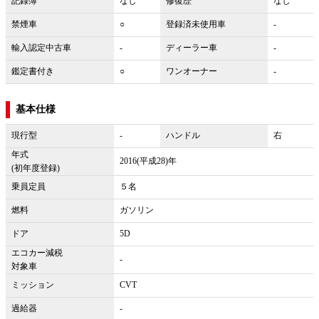
記録簿
なし
修復歴
なし
禁煙車
○
登録済未使用車
-
輸入認定中古車
-
ディーラー車
-
鑑定書付き
○
ワンオーナー
-
基本仕様
現行型
-
ハンドル
右
年式
2016(平成28)年
(初年度登録)
乗員定員
５名
燃料
ガソリン
ドア
5D
エコカー減税
-
対象車
ミッション
CVT
過給器
-