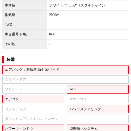
車体色
ホワイトパールクリスタルシャイン
排気量
2000cc
4WD
-
車台番号下3桁
044
その他
-
装備
エアバッグ：運転席/助手席/サイド
スライドドア
サンルーフ
ABS
エアコン
Wエアコン
リフトアップ
パワーステアリング
ダウンヒルアシストコントロール
パワーウィンドウ
盗難防止システム