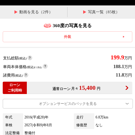
動画を見る（2件）
写真一覧（85枚）
360度の写真を見る
外装
199.9
支払総額
万円
(税込)
188.1
車両本体価格
万円
(税込)
(リ済込)
11.8
諸費用
万円
(税込)
ローン
15,400
月々
円
通常ローン
ご利用時
オプションサービスのパックを見る
年式
2016(平成28)年
走行
6.8万km
車検
2027(令和9)年8月
修復歴
なし
法定整備
整備付