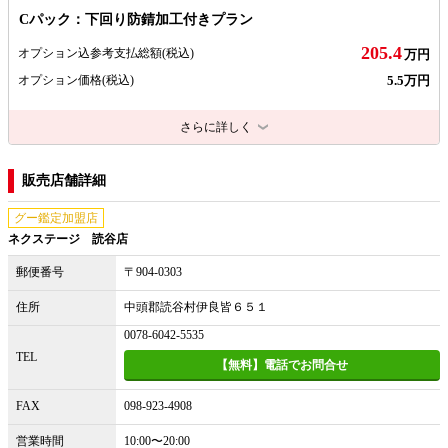
Cパック：下回り防錆加工付きプラン
205.4
オプション込参考支払総額
(税込)
万円
5.5万円
オプション価格
(税込)
さらに詳しく
販売店舗詳細
グー鑑定加盟店
ネクステージ 読谷店
郵便番号
〒904-0303
住所
中頭郡読谷村伊良皆６５１
0078-6042-5535
TEL
【無料】電話でお問合せ
FAX
098-923-4908
営業時間
10:00〜20:00