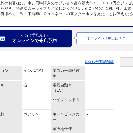
成約のお客様に、車と同時購入のオプション品を最大１０，０００円分プレゼ
いただき、快適なカーライフをお楽しみください♪ ※部品代金に利用可。工賃
の併用不可。※ご来店時にＧｏｏネットの来店クーポンを見た、とお伝えくだ
1分で予約完了
オンライン予約とは！？
オンラインで来店予約
装備略号/用語解説
ション
インパネAT
エコカー減税対
-
象
ドル
右
電気自動車
-
（EV）
-
ハイブリッドカ
-
ー
燃料
ガソリン
キャンピングカ
-
ー
器
-
寒冷地仕様
-