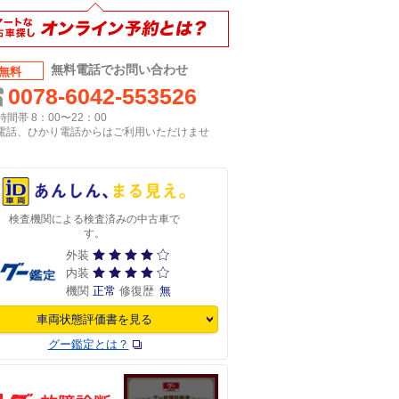
無料電話でお問い合わせ
無料
0078-6042-553526
間帯 8：00〜22：00
P電話、ひかり電話からはご利用いただけませ
検査機関による検査済みの中古車で
す。
外装
内装
機関
正常
修復歴
無
車両状態評価書を見る
グー鑑定とは？