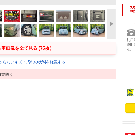
利用時
※I
車画像を全て見る (75枚）
ん。
からないキズ・汚れの状態を確認する
古島除く