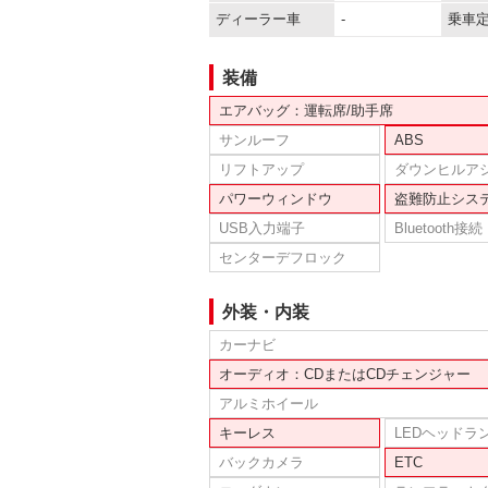
ディーラー車
-
乗車
装備
エアバッグ：運転席/助手席
サンルーフ
ABS
リフトアップ
ダウンヒルア
パワーウィンドウ
盗難防止シス
USB入力端子
Bluetooth接続
センターデフロック
外装・内装
カーナビ
オーディオ：CDまたはCDチェンジャー
アルミホイール
キーレス
LEDヘッドラ
バックカメラ
ETC