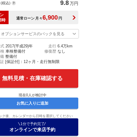
9.8
(税込)
万円
ン
6,900
通常ローン
月々
円
用時
オプションサービスのパックを見る
年式
2017(平成29)年
走行
6.4万km
車検
車検整備付
修復歴
なし
備
整備付
証
[保証付]：12ヶ月・走行無制限
無料見積・在庫確認する
現在
0
人が検討中
お気に入りに追加
ック後、カレンダーから日時を選択してください
1分で予約完了
オンラインで来店予約