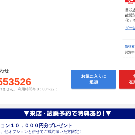
目視
故障
化」
グー
価格変
閲覧中
わせ
お気に入りに
553526
追加
在
ません。 利用時間帯 8：00〜22：
ション１０，０００円分プレゼント
上、他オプションと併せてご成約頂いた方限定！