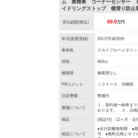
ム 禁煙車 コーナーセンサー 
イドリングストップ 横滑り防止
69.9
支払総額
(税込)
万円
年式(初度登録)
2017(平成29)年
車体色
スカイブルーメタリッ
排気
660cc
修復歴
修復歴なし
PRコメント
ミライース 沖縄県
法定整備
整備付
１．契約後〜納車まで
整備について
おります。 ３．点検
保証
[保証付]：12ヶ月・
●走行距離無制限 ●
保証について
可 ●無料点検とオイ