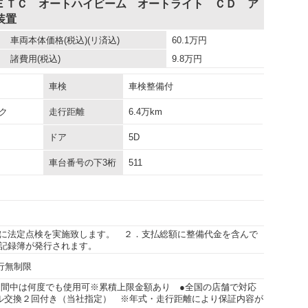
ＥＴＣ オートハイビーム オートライト ＣＤ ア
装置
車両本体価格
(税込)(リ済込)
60.1
万円
諸費用
(税込)
9.8
万円
車検
車検整備付
ク
走行距離
6.4万km
ドア
5D
車台番号の下3桁
511
に法定点検を実施致します。 ２．支払総額に整備代金を含んで
記録簿が発行されます。
走行無制限
期間中は何度でも使用可※累積上限金額あり ●全国の店舗で対応
ル交換２回付き（当社指定） ※年式・走行距離により保証内容が