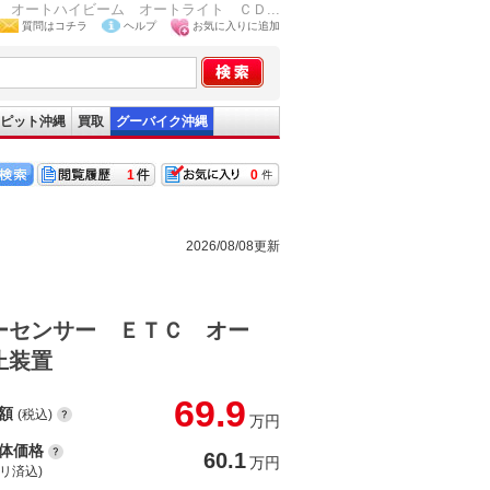
オートハイビーム オートライト ＣＤ...
質問はコチラ
ヘルプ
お気に入りに追加
ピット沖縄
買取
グーバイク沖縄
1
0
2026/08/08更新
ーセンサー ＥＴＣ オー
止装置
69.9
額
(税込)
万円
体価格
60.1
万円
(リ済込)