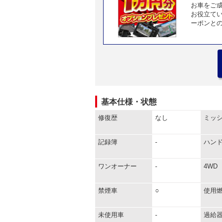
お車をご
お役立て
ーポンと
基本仕様・状態
修復歴
なし
ミッ
記録簿
-
ハン
ワンオーナー
-
4WD
禁煙車
○
使用
未使用車
-
過給