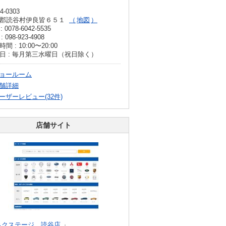
4-0303
郡読谷村伊良皆６５１
地図
: 0078-6042-5535
: 098-923-4908
間 : 10:00〜20:00
日 : 毎月第三水曜日（祝日除く）
ョールーム
舗詳細
ーザーレビュー(32件)
店舗サイト
ネクステージ 読谷店
」