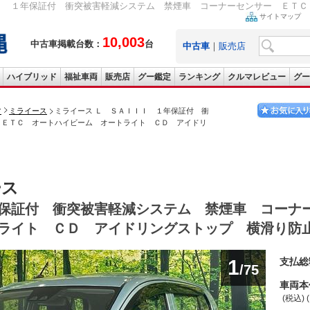
Ｉ １年保証付 衝突被害軽減システム 禁煙車 コーナーセンサー ＥＴＣ 
サイトマップ
10,003
中古車掲載台数：
台
中古車
｜
販売店
ハイブリッド
福祉車両
販売店
グー鑑定
ランキング
クルマレビュー
グー
ツ
ミライース
ミライース Ｌ ＳＡＩＩＩ １年保証付 衝
 ＥＴＣ オートハイビーム オートライト ＣＤ アイドリ
ース
保証付 衝突被害軽減システム 禁煙車 コーナ
ライト ＣＤ アイドリングストップ 横滑り防
1
支払総
/75
車両本
(税込) 