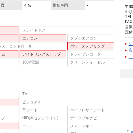
定員
４名
福祉車両
-
〒90
中頭
TEL 
FAX 
営業時
スライドドア
定休
エアコン
ダブルエアコン
シ
シストコントロール
パワーステアリング
店
テム
アイドリングストップ
ドライブレコーダー
ユ
100V電源
クリーンディーゼル
TV
ビジュアル
革シート
ハーフレザーシート
ンプ
HID(キセノンライト)
ポータブルナビ
エアロ
スマートキー
「