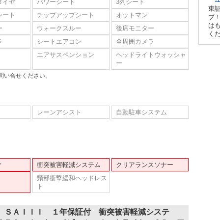
タイヤ
パワーシート
3列シート
東
シート
チップアップシート
オットマン
プ！
は
ー
ウォークスルー
後席モニター
く
ラ
シートエアコン
全周囲カメラ
エアサスペンション
ヘッドライトウォッシャ
ー
問い合せください。
レーンアシスト
自動駐車システム
ィ
衝突被害軽減システム
クリアランスソナー
頸部衝撃緩和ヘッドレス
ト
Ｌ ＳＡＩＩＩ １年保証付 衝突被害軽減システ