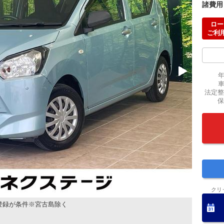
諸費用
ロー
ご利
法定整
保
クリ
登録が条件※宮古島除く