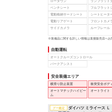
ローダウン
ランフラット
ベンチシート
フルフラット
電動格納サードシート
シートヒータ
電動リアゲート
フロントカメ
サイドカメラ
ルーフレール
※装備品に関する詳しい情報は直接販売店へお
自動運転
オートクルーズコントロール
パークアシスト
安全装備エリア
横滑り防止装置
衝突安全ボデ
オートマチックハイビー
オートライト
ム
ダイハツ ミライース 
グー鑑定