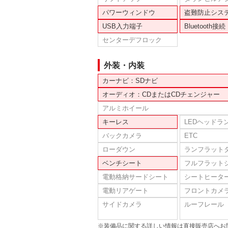
パワーウィンドウ
盗難防止シス
USB入力端子
Bluetooth接続
センターデフロック
外装・内装
カーナビ：SDナビ
オーディオ：CDまたはCDチェンジャー
アルミホイール
キーレス
LEDヘッドラ
バックカメラ
ETC
ローダウン
ランフラット
ベンチシート
フルフラット
電動格納サードシート
シートヒータ
電動リアゲート
フロントカメ
サイドカメラ
ルーフレール
※装備品に関する詳しい情報は直接販売店へお