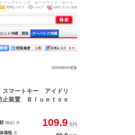
リングストップ オートライト オート...
質問はコチラ
ヘルプ
お気に入りに追加
ピット沖縄
買取
グーバイク沖縄
1
0
2026/08/04更新
 スマートキー アイドリ
防止装置 Ｂｌｕｅｔｏｏ
109.9
額
(税込)
万円
体価格