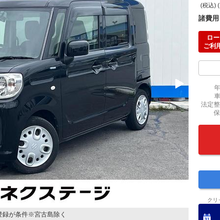
(税込) 
諸費用
ロー
ご利
法定整
保
クリ
登録が条件※宮古島除く