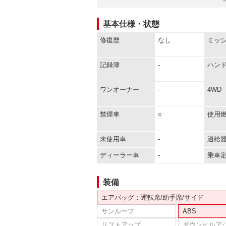
基本仕様・状態
修復歴
なし
ミッ
記録簿
-
ハン
ワンオーナー
-
4WD
禁煙車
○
使用
未使用車
-
過給
ディーラー車
-
乗車
装備
エアバッグ：運転席/助手席/サイド
サンルーフ
ABS
リフトアップ
ダウンヒルア