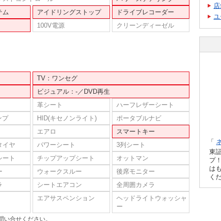
店
テム
アイドリングストップ
ドライブレコーダー
ユ
100V電源
クリーンディーゼル
TV：ワンセグ
ビジュアル：-／DVD再生
革シート
ハーフレザーシート
ンプ
HID(キセノンライト)
ポータブルナビ
エアロ
スマートキー
「
タイヤ
パワーシート
3列シート
東
シート
チップアップシート
オットマン
プ！
は
ー
ウォークスルー
後席モニター
く
ラ
シートエアコン
全周囲カメラ
エアサスペンション
ヘッドライトウォッシャ
ー
問い合せください。