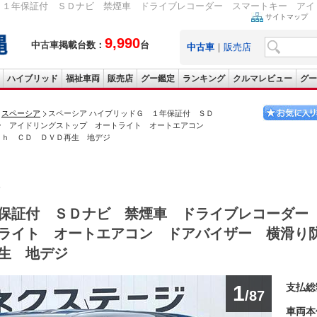
 １年保証付 ＳＤナビ 禁煙車 ドライブレコーダー スマートキー アイド
サイトマップ
9,990
中古車掲載台数：
台
中古車
｜
販売店
ハイブリッド
福祉車両
販売店
グー鑑定
ランキング
クルマレビュー
グー
スペーシア
スペーシア ハイブリッドＧ １年保証付 ＳＤ
ー アイドリングストップ オートライト オートエアコン
ｔｈ ＣＤ ＤＶＤ再生 地デジ
ア
保証付 ＳＤナビ 禁煙車 ドライブレコーダー
ライト オートエアコン ドアバイザー 横滑り
生 地デジ
1
支払総
/87
車両本