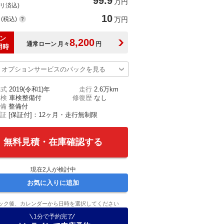
99.9
万円
(リ済込)
10
(税込)
万円
ン
8,200
通常ローン
月々
円
用時
オプションサービスのパックを見る
年式
2019(令和1)年
走行
2.6万km
車検
車検整備付
修復歴
なし
備
整備付
証
[保証付]：12ヶ月・走行無制限
無料見積・在庫確認する
現在
2
人が検討中
お気に入りに追加
ック後、カレンダーから日時を選択してください
1分で予約完了