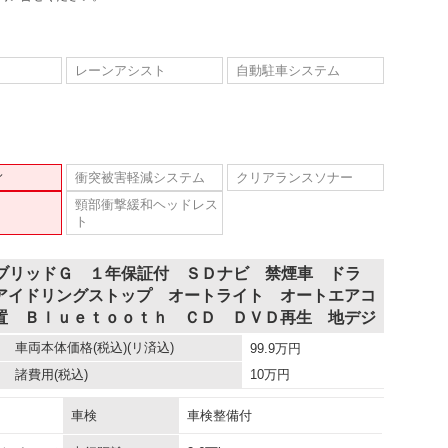
レーンアシスト
自動駐車システム
ィ
衝突被害軽減システム
クリアランスソナー
頸部衝撃緩和ヘッドレス
ト
イブリッドＧ １年保証付 ＳＤナビ 禁煙車 ドラ
アイドリングストップ オートライト オートエアコ
置 Ｂｌｕｅｔｏｏｔｈ ＣＤ ＤＶＤ再生 地デジ
車両本体価格
(税込)(リ済込)
99.9
万円
諸費用
(税込)
10
万円
車検
車検整備付