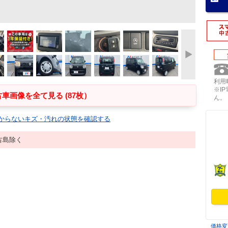
利用時
※I
車画像を全て見る (87枚）
ん。
からないキズ・汚れの状態を確認する
古島除く
価格変