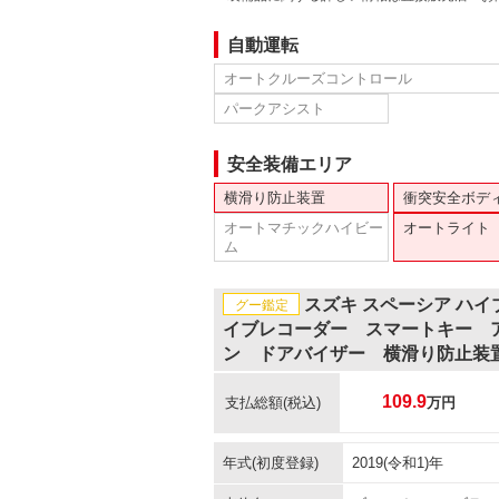
自動運転
オートクルーズコントロール
パークアシスト
安全装備エリア
横滑り防止装置
衝突安全ボデ
オートマチックハイビー
オートライト
ム
スズキ スペーシア ハ
グー鑑定
イブレコーダー スマートキー 
ン ドアバイザー 横滑り防止装
109.9
支払総額
(税込)
万円
年式(初度登録)
2019(令和1)年