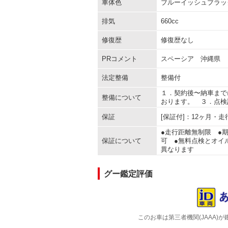
車体色
ブルーイッシュブラッ
排気
660cc
修復歴
修復歴なし
PRコメント
スペーシア 沖縄県
法定整備
整備付
１．契約後〜納車まで
整備について
おります。 ３．点検
保証
[保証付]：12ヶ月・
●走行距離無制限 ●
保証について
可 ●無料点検とオイ
異なります
グー鑑定評価
このお車は第三者機関(JAAA