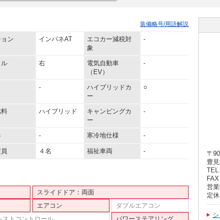
装備略号/用語解説
ション
インパネAT
エコカー減税対
-
象
ドル
右
電気自動車
-
（EV）
-
ハイブリッドカ
○
ー
燃料
ハイブリッド
キャンピングカ
-
ー
器
-
寒冷地仕様
-
定員
４名
福祉車両
-
〒90
豊見
TEL 
FAX 
営業時
スライドドア：両面
定休
エアコン
ダブルエアコン
シ
シストコントロール
パワーステアリング