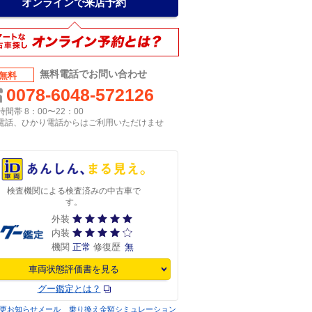
オンラインで来店予約
無料電話でお問い合わせ
無料
0078-6048-572126
間帯 8：00〜22：00
P電話、ひかり電話からはご利用いただけませ
検査機関による検査済みの中古車で
す。
外装
内装
機関
正常
修復歴
無
車両状態評価書を見る
グー鑑定とは？
更お知らせメール
乗り換え金額シミュレーション