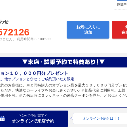
閲覧中
わせ
お気に入りに
572126
追加
在
ません。 利用時間帯 8：00〜22：
ション１０，０００円分プレゼント
上、他オプションと併せてご成約頂いた方限定！
成約のお客様に、車と同時購入のオプション品を最大１０，０００円分プレゼ
いただき、快適なカーライフをお楽しみください♪ ※部品代金に利用可。工賃
の併用不可。※ご来店時にＧｏｏネットの来店クーポンを見た、とお伝えくだ
1分で予約完了
オンライン予約とは！？
オンラインで来店予約