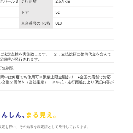
クパール３
走行距離
2.6万km
ドア
5D
車台番号の下3桁
018
に法定点検を実施致します。 ２．支払総額に整備代金を含んで
記録簿が発行されます。
走行無制限
期間中は何度でも使用可※累積上限金額あり ●全国の店舗で対応
ル交換２回付き（当社指定） ※年式・走行距離により保証内容が
)が鑑定を行い、その結果を鑑定証として発行しております。