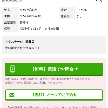
諸費用
万円
(税込)
年式
2024(令和6)年
走行
1.7万km
車検
2027(令和9)年3月
修復歴
なし
法定整備
整備付
保証
[保証付]：12ヶ月・走行無制限
ネクステージ 読谷店
中頭郡読谷村伊良皆６５１
【無料】電話でお問合せ
無料電話をご利用の場合は、販売店へお客様の電話番号が通知されます。
IP電話・ひかり電話からはご利用いただけません。
【無料】メールでお問合せ
【無料予約】来店予約ボタンをタップ後、カレンダーから日時を選択して