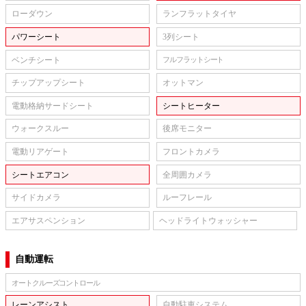
ローダウン
ランフラットタイヤ
パワーシート
3列シート
ベンチシート
フルフラットシート
チップアップシート
オットマン
電動格納サードシート
シートヒーター
ウォークスルー
後席モニター
電動リアゲート
フロントカメラ
シートエアコン
全周囲カメラ
サイドカメラ
ルーフレール
エアサスペンション
ヘッドライトウォッシャー
自動運転
オートクルーズコントロール
レーンアシスト
自動駐車システム