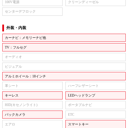
100V電源
クリーンディーゼル
センターデフロック
外装・内装
カーナビ：メモリーナビ他
TV：フルセグ
オーディオ
ビジュアル
アルミホイール：18インチ
革シート
ハーフレザーシート
キーレス
LEDヘッドランプ
HID(キセノンライト)
ポータブルナビ
バックカメラ
ETC
エアロ
スマートキー