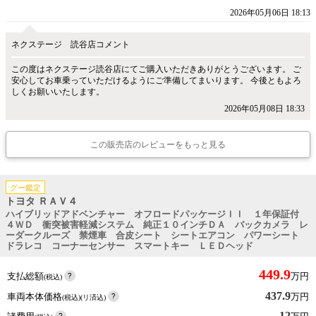
2026年05月06日 18:13
ネクステージ 読谷店コメント
この度はネクステージ読谷店にてご購入いただきありがとうございます。 ご
安心してお車乗っていただけるようにご準備してまいります。 今後ともよろ
しくお願いいたします。
2026年05月08日 18:33
この販売店のレビューをもっと見る
グー鑑定
トヨタ ＲＡＶ４
ハイブリッドアドベンチャー オフロードパッケージＩＩ １年保証付
４ＷＤ 衝突被害軽減システム 純正１０インチＤＡ バックカメラ レ
ーダークルーズ 禁煙車 合皮シート シートエアコン パワーシート
ドラレコ コーナーセンサー スマートキー ＬＥＤヘッド
449.9
支払総額
万円
(税込)
437.9
車両本体価格
万円
(税込)(リ済込)
12