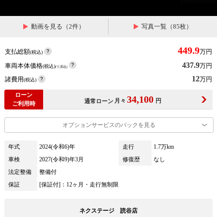
動画を見る（2件）
写真一覧（85枚）
449.9
支払総額
万円
(税込)
437.9
車両本体価格
万円
(税込)
(リ済込)
12
諸費用
万円
(税込)
ローン
34,100
月々
円
通常ローン
ご利用時
オプションサービスのパックを見る
年式
2024(令和6)年
走行
1.7万km
車検
2027(令和9)年3月
修復歴
なし
法定整備
整備付
保証
[保証付]：12ヶ月・走行無制限
ネクステージ 読谷店