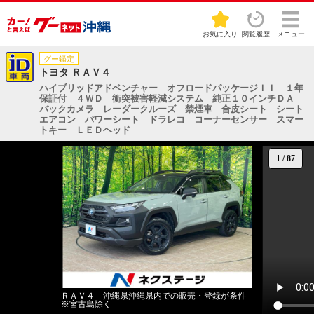
お気に入り
閲覧履歴
メニュー
グー鑑定
トヨタ ＲＡＶ４
ハイブリッドアドベンチャー オフロードパッケージＩＩ １年
保証付 ４ＷＤ 衝突被害軽減システム 純正１０インチＤＡ
バックカメラ レーダークルーズ 禁煙車 合皮シート シート
エアコン パワーシート ドラレコ コーナーセンサー スマー
トキー ＬＥＤヘッド
1
/
87
ＲＡＶ４ 沖縄県沖縄県内での販売・登録が条件
※宮古島除く