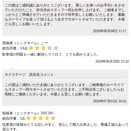
この度はご成約誠にありがとうございます。 新しいお車へのお手伝いをさせ
ていただけたこと、担当含めスタッフ一同お礼申し上げます。 ご納車までし
っかりとご準備させていただきますので何卒宜しくお願いいたします。 素敵
なカーライフを送って頂けるよう全力でサポートさせていただきます。 今後
とも宜しくお願いいたします。
2026年08月08日 11:17
投稿者（ニックネーム）こー
総合評価：
3.8
点
駐車場の問題も一緒に解決してくれて、とても助かりました。
2026年06月29日 23:24
ネクステージ 読谷店コメント
この度はご成約いただき誠にありがとうございます。ご納車後のカーライフ
もスタッフ一同サポートさせていただきます。ご不明点等ございましたらお
気軽にご連絡くださいませ。今後とも宜しくお願い致します。
2026年07月01日 10:42
投稿者（ニックネーム）DSC505
総合評価：
5
点
従業員の皆様がとても話しやすく、安心して購入出来ました。整備工場もあって
安心です。