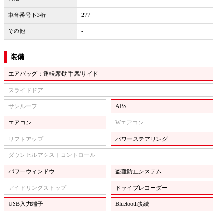
車台番号下3桁
277
その他
-
装備
エアバッグ：運転席/助手席/サイド
スライドドア
サンルーフ
ABS
エアコン
Wエアコン
リフトアップ
パワーステアリング
ダウンヒルアシストコントロール
パワーウィンドウ
盗難防止システム
アイドリングストップ
ドライブレコーダー
USB入力端子
Bluetooth接続