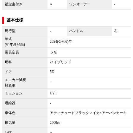
鑑定書付き
○
ワンオーナー
-
基本仕様
現行型
-
ハンドル
右
年式
2024(令和6)年
(初年度登録)
乗員定員
５名
燃料
ハイブリッド
ドア
5D
エコカー減税
-
対象車
ミッション
CVT
過給器
-
車体色
アティチュードブラックマイカ×アーバンカーキ
排気量
2500cc
4WD
○