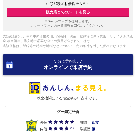
中頭郡読谷村伊良皆６５１
販売店までのルートを見る
※Googleマップを使用します。
スマートフォンの位置情報をONにしてください。
支払総額には、車両本体価格の他、保険料、税金、登録等に伴う費用、リサイクル預託
金 相当額等、購入時に必要な全ての費用が含まれています。
当該価格は、登録等の時期や地域などについて一定の条件を付した価格になります。
1分で予約完了
オンラインで来店予約
検査機関による検査済み中古車です。
グー鑑定評価
外装
機関
正常
内装
修復歴
無