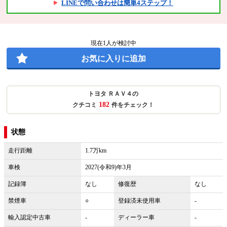
LINEで問い合わせは簡単4ステップ！
現在
1
人が検討中
お気に入りに追加
トヨタ ＲＡＶ４の
182
クチコミ
件をチェック！
状態
走行距離
1.7万km
車検
2027(令和9)年3月
記録簿
なし
修復歴
なし
禁煙車
○
登録済未使用車
-
輸入認定中古車
-
ディーラー車
-