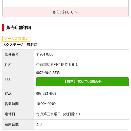
さらに詳しく
販売店舗詳細
グー鑑定加盟店
ネクステージ 読谷店
郵便番号
〒904-0303
住所
中頭郡読谷村伊良皆６５１
0078-6042-5535
TEL
【無料】電話でお問合せ
FAX
098-923-4908
営業時間
10:00〜20:00
定休日
毎月第三水曜日（祝日除く）
在庫台数
210