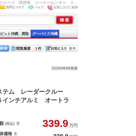
ルーズ 禁煙車 コーナーセンサー ス...
質問はコチラ
ヘルプ
お気に入りに追加
ピット沖縄
買取
グーバイク沖縄
1
0
2026/08/08更新
ステム レーダークルー
５インチアルミ オートラ
339.9
額
(税込)
万円
体価格