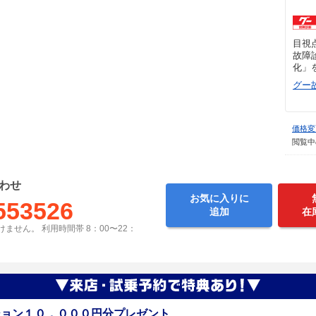
目視
故障
化」
グー
価格変
閲覧中
わせ
お気に入りに
553526
追加
在
ません。 利用時間帯 8：00〜22：
ション１０，０００円分プレゼント