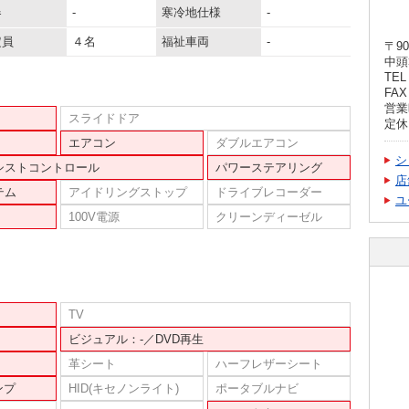
器
-
寒冷地仕様
-
定員
４名
福祉車両
-
〒90
中頭
TEL 
FAX 
営業時
スライドドア
定休
エアコン
ダブルエアコン
シ
シストコントロール
パワーステアリング
店
テム
アイドリングストップ
ドライブレコーダー
ユ
100V電源
クリーンディーゼル
TV
ビジュアル：-／DVD再生
革シート
ハーフレザーシート
ンプ
HID(キセノンライト)
ポータブルナビ