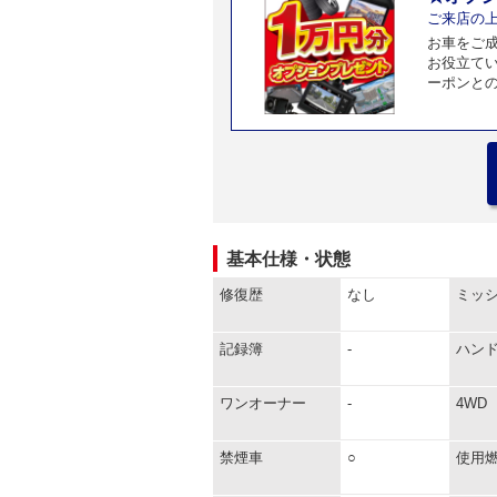
ご来店の
お車をご
お役立て
ーポンと
基本仕様・状態
修復歴
なし
ミッ
記録簿
-
ハン
ワンオーナー
-
4WD
禁煙車
○
使用