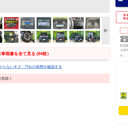
利用時
※I
車画像を全て見る (84枚）
ん。
からないキズ・汚れの状態を確認する
古島除く