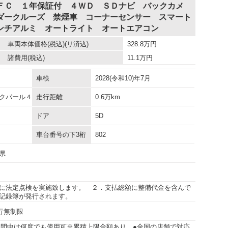
 ＦＣ １年保証付 ４ＷＤ ＳＤナビ バックカメ
ダークルーズ 禁煙車 コーナーセンサー スマート
ンチアルミ オートライト オートエアコン
車両本体価格
(税込)(リ済込)
328.8
万円
諸費用
(税込)
11.1
万円
車検
2028(令和10)年7月
クパール４
走行距離
0.6万km
ドア
5D
車台番号の下3桁
802
県
に法定点検を実施致します。 ２．支払総額に整備代金を含んで
記録簿が発行されます。
走行無制限
期間中は何度でも使用可※累積上限金額あり ●全国の店舗で対応