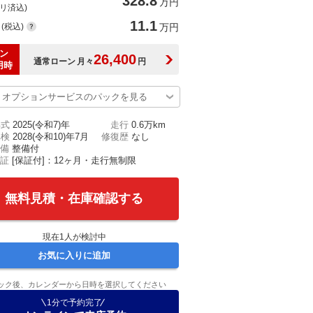
328.8
万円
(リ済込)
11.1
(税込)
万円
ン
26,400
通常ローン
月々
円
用時
オプションサービスのパックを見る
年式
2025(令和7)年
走行
0.6万km
車検
2028(令和10)年7月
修復歴
なし
備
整備付
証
[保証付]：12ヶ月・走行無制限
無料見積・在庫確認する
現在
1
人が検討中
お気に入りに追加
ック後、カレンダーから日時を選択してください
1分で予約完了