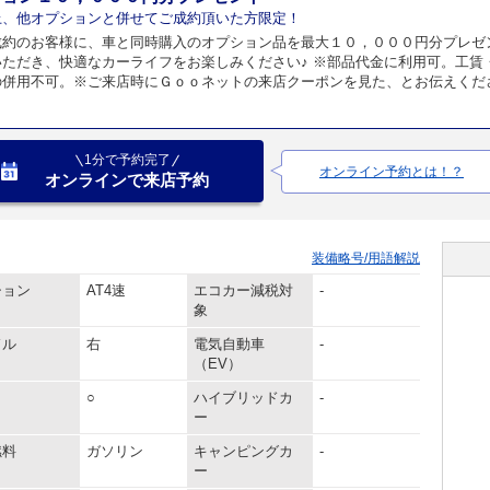
上、他オプションと併せてご成約頂いた方限定！
成約のお客様に、車と同時購入のオプション品を最大１０，０００円分プレゼ
いただき、快適なカーライフをお楽しみください♪ ※部品代金に利用可。工賃
の併用不可。※ご来店時にＧｏｏネットの来店クーポンを見た、とお伝えくだ
1分で予約完了
オンライン予約とは！？
オンラインで来店予約
装備略号/用語解説
ション
AT4速
エコカー減税対
-
象
ドル
右
電気自動車
-
（EV）
○
ハイブリッドカ
-
ー
燃料
ガソリン
キャンピングカ
-
ー