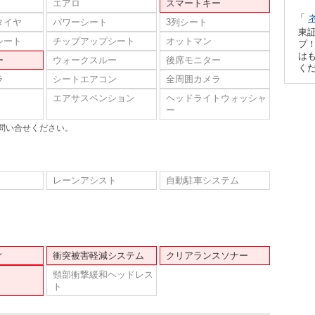
エアロ
スマートキー
「
タイヤ
パワーシート
3列シート
東
シート
チップアップシート
オットマン
プ！
は
ー
ウォークスルー
後席モニター
く
ラ
シートエアコン
全周囲カメラ
エアサスペンション
ヘッドライトウォッシャ
ー
問い合せください。
レーンアシスト
自動駐車システム
ィ
衝突被害軽減システム
クリアランスソナー
頸部衝撃緩和ヘッドレス
ト