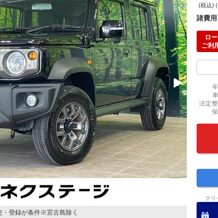
(税込) 
諸費用
ロー
ご利
法定整
保
クリ
売・登録が条件※宮古島除く