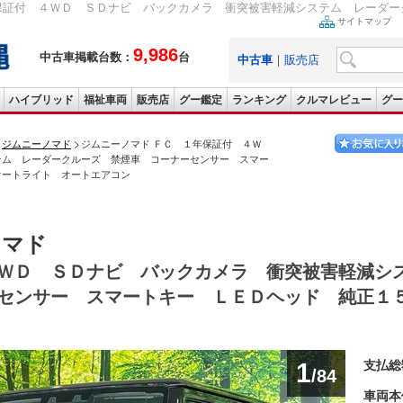
保証付 ４ＷＤ ＳＤナビ バックカメラ 衝突被害軽減システム レーダーク
サイトマップ
9,986
中古車掲載台数：
台
中古車
｜
販売店
ハイブリッド
福祉車両
販売店
グー鑑定
ランキング
クルマレビュー
グー
ジムニーノマド
ジムニーノマド ＦＣ １年保証付 ４Ｗ
テム レーダークルーズ 禁煙車 コーナーセンサー スマー
オートライト オートエアコン
ノマド
ＷＤ ＳＤナビ バックカメラ 衝突被害軽減シ
センサー スマートキー ＬＥＤヘッド 純正１
1
支払総
/84
車両本