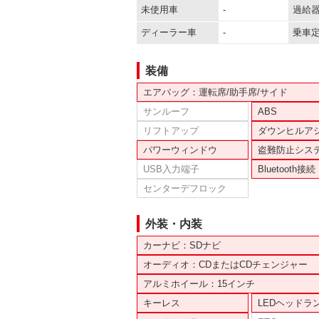
未使用車
-
過給
ディーラー車
-
乗車
装備
エアバッグ：運転席/助手席/サイド
サンルーフ
ABS
リフトアップ
ダウンヒルア
パワーウィンドウ
盗難防止シス
USB入力端子
Bluetooth接続
センターデフロック
外装・内装
カーナビ：SDナビ
オーディオ：CDまたはCDチェンジャー
アルミホイール：15インチ
キーレス
LEDヘッドラ