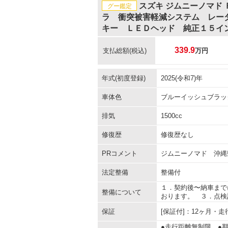
スズキ ジムニーノマド
グー鑑定
ラ 衝突被害軽減システム レー
キー ＬＥＤヘッド 純正１５イ
339.9
支払総額
(税込)
万円
年式(初度登録)
2025(令和7)年
車体色
ブルーイッシュブラッ
排気
1500cc
修復歴
修復歴なし
PRコメント
ジムニーノマド 沖縄
法定整備
整備付
１．契約後〜納車まで
整備について
おります。 ３．点検
保証
[保証付]：12ヶ月・
●走行距離無制限 ●