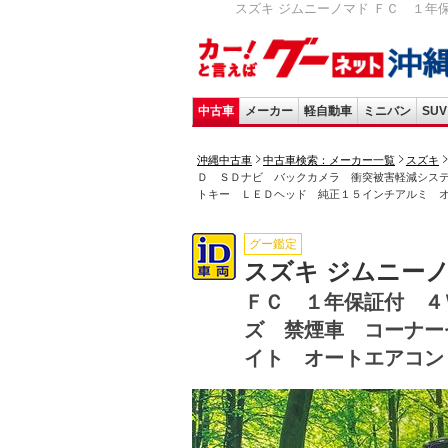
スズキ ジムニーノマド ＦＣ １年
中古車
メーカー
軽自動車
ミニバン
SUV
沖縄中古車
中古車検索：メーカー一覧
スズキ
Ｄ ＳＤナビ バックカメラ 衝突被害軽減シス
トキー ＬＥＤヘッド 純正１５インチアルミ 
グー鑑定
スズキ ジムニー
ＦＣ １年保証付 ４
ズ 禁煙車 コーナー
イト オートエアコン