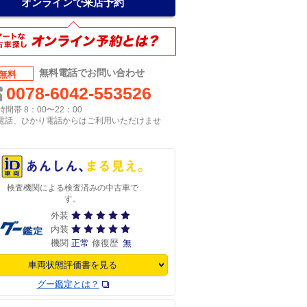
オンラインで来店予約
無料電話でお問い合わせ
無料
0078-6042-553526
間帯 8：00〜22：00
P電話、ひかり電話からはご利用いただけませ
検査機関による検査済みの中古車で
す。
外装
内装
機関
正常
修復歴
無
車両状態評価書を見る
グー鑑定とは？