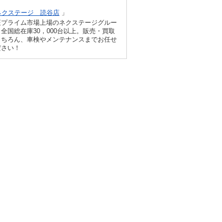
ネクステージ 読谷店
」
証プライム市場上場のネクステージグルー
全国総在庫30，000台以上。販売・買取
もちろん、車検やメンテナンスまでお任せ
ださい！