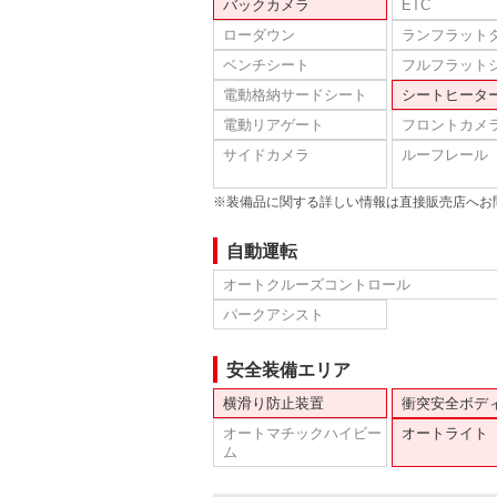
バックカメラ
ETC
ローダウン
ランフラット
ベンチシート
フルフラット
電動格納サードシート
シートヒータ
電動リアゲート
フロントカメ
サイドカメラ
ルーフレール
※装備品に関する詳しい情報は直接販売店へお
自動運転
オートクルーズコントロール
パークアシスト
安全装備エリア
横滑り防止装置
衝突安全ボデ
オートマチックハイビー
オートライト
ム