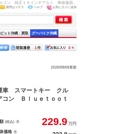
コン 純正１６インチアルミ 車線逸脱...
質問はコチラ
ヘルプ
お気に入りに追加
ピット沖縄
買取
グーバイク沖縄
1
0
2026/08/08更新
煙車 スマートキー クル
アコン Ｂｌｕｅｔｏｏｔ
229.9
額
(税込)
万円
体価格