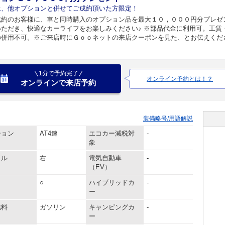
上、他オプションと併せてご成約頂いた方限定！
成約のお客様に、車と同時購入のオプション品を最大１０，０００円分プレゼ
いただき、快適なカーライフをお楽しみください♪ ※部品代金に利用可。工賃
の併用不可。※ご来店時にＧｏｏネットの来店クーポンを見た、とお伝えくだ
1分で予約完了
オンライン予約とは！？
オンラインで来店予約
装備略号/用語解説
ション
AT4速
エコカー減税対
-
象
ドル
右
電気自動車
-
（EV）
○
ハイブリッドカ
-
ー
燃料
ガソリン
キャンピングカ
-
ー