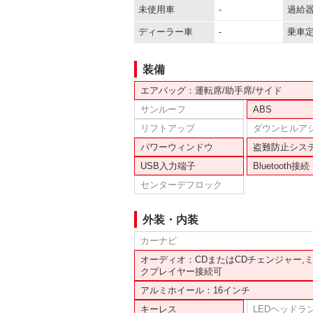
未使用車
-
過給
ディーラー車
-
乗車
装備
エアバッグ：運転席/助手席/サイド
サンルーフ
ABS
リフトアップ
ダウンヒルア
パワーウィンドウ
盗難防止シス
USB入力端子
Bluetooth接続
センターデフロック
外装・内装
カーナビ
オーディオ：CDまたはCDチェンジャー,
クプレイヤー接続可
アルミホイール：16インチ
キーレス
LEDヘッドラ