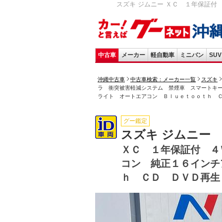
スズキ ジムニー ＸＣ １年保証付
中古車
メーカー
軽自動車
ミニバン
SUV
沖縄中古車
中古車検索：メーカー一覧
スズキ
ラ 衝突被害軽減システム 禁煙車 スマートキ
ライト オートエアコン Ｂｌｕｅｔｏｏｔｈ 
グー鑑定
スズキ ジムニー
ＸＣ １年保証付 ４
コン 純正１６インチ
ｈ ＣＤ ＤＶＤ再生