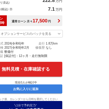
222.8
万円
(リ済込)
7.1
(税込)
万円
ン
17,500
通常ローン
月々
円
用時
オプションサービスのパックを見る
年式
2024(令和6)年
走行
1.8万km
車検
2027(令和9)年2月
修復歴
なし
備
整備付
証
[保証付]：12ヶ月・走行無制限
無料見積・在庫確認する
現在
0
人が検討中
お気に入りに追加
ック後、カレンダーから日時を選択してください
1分で予約完了