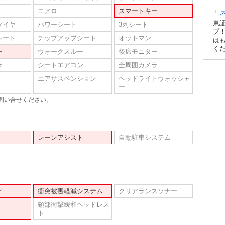
エアロ
スマートキー
「
東
タイヤ
パワーシート
3列シート
プ！
シート
チップアップシート
オットマン
は
く
ー
ウォークスルー
後席モニター
ラ
シートエアコン
全周囲カメラ
エアサスペンション
ヘッドライトウォッシャ
ー
問い合せください。
レーンアシスト
自動駐車システム
ィ
衝突被害軽減システム
クリアランスソナー
頸部衝撃緩和ヘッドレス
ト