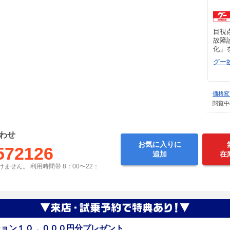
目視
故障
化」
グー
価格変
閲覧中
わせ
お気に入りに
572126
追加
在
ません。 利用時間帯 8：00〜22：
ション１０，０００円分プレゼント