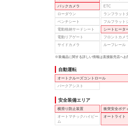
バックカメラ
ETC
ローダウン
ランフラット
ベンチシート
フルフラット
電動格納サードシート
シートヒータ
電動リアゲート
フロントカメ
サイドカメラ
ルーフレール
※装備品に関する詳しい情報は直接販売店へお
自動運転
オートクルーズコントロール
パークアシスト
安全装備エリア
横滑り防止装置
衝突安全ボデ
オートマチックハイビー
オートライト
ム