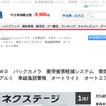
 ４ＷＤ バックカメラ 衝突被害軽減システム 禁煙車 スマートキー クル
サイトマップ
9,985
中古車掲載台数：
台
中古車
｜
販売店
ハイブリッド
福祉車両
販売店
グー鑑定
ランキング
クルマレビュー
グー
ジムニー
ジムニー ＸＣ １年保証付 ４ＷＤ バックカメ
ー クルコン 純正１６インチアルミ 車線逸脱警報 オート
ＣＤ ＤＶＤ再生
ＷＤ バックカメラ 衝突被害軽減システム 禁
アルミ 車線逸脱警報 オートライト オートエ
1
支払総
/87
車両本