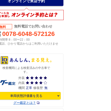
オンラインで来店予約
無料電話でお問い合わせ
無料
0078-6048-572126
間帯 8：00〜22：00
P電話、ひかり電話からはご利用いただけませ
検査機関による検査済みの中古車で
す。
外装
内装
機関
正常
修復歴
無
車両状態評価書を見る
グー鑑定とは？