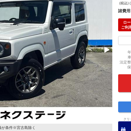
(税込) 
諸費用
ロー
ご利
法定整
保
クリ
録が条件※宮古島除く