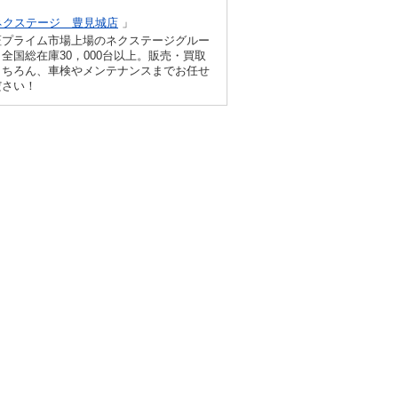
ネクステージ 豊見城店
」
証プライム市場上場のネクステージグルー
全国総在庫30，000台以上。販売・買取
もちろん、車検やメンテナンスまでお任せ
ださい！