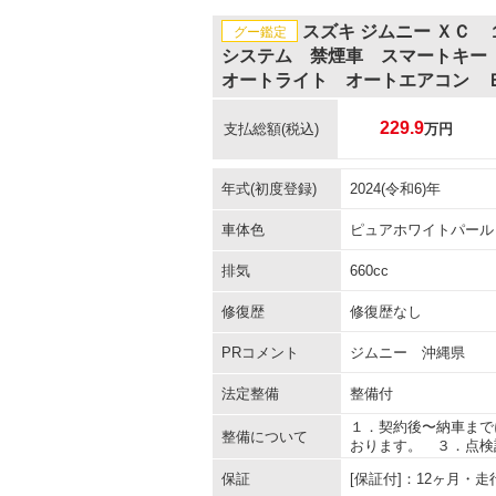
スズキ ジムニー ＸＣ
グー鑑定
システム 禁煙車 スマートキー
オートライト オートエアコン 
229.9
支払総額
(税込)
万円
年式(初度登録)
2024(令和6)年
車体色
ピュアホワイトパール
排気
660cc
修復歴
修復歴なし
PRコメント
ジムニー 沖縄県
法定整備
整備付
１．契約後〜納車まで
整備について
おります。 ３．点検
保証
[保証付]：12ヶ月・