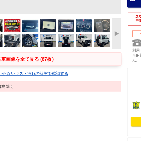
利用時
※I
車画像を全て見る (87枚）
ん。
からないキズ・汚れの状態を確認する
古島除く