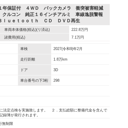
 １年保証付 ４ＷＤ バックカメラ 衝突被害軽減
 クルコン 純正１６インチアルミ 車線逸脱警報
Ｂｌｕｅｔｏｏｔｈ ＣＤ ＤＶＤ再生
車両本体価格
(税込)(リ済込)
222.8
万円
諸費用
(税込)
7.1
万円
車検
2027(令和9)年2月
走行距離
1.8万km
ドア
3D
車台番号の下3桁
298
に法定点検を実施致します。 ２．支払総額に整備代金を含んで
記録簿が発行されます。
走行無制限