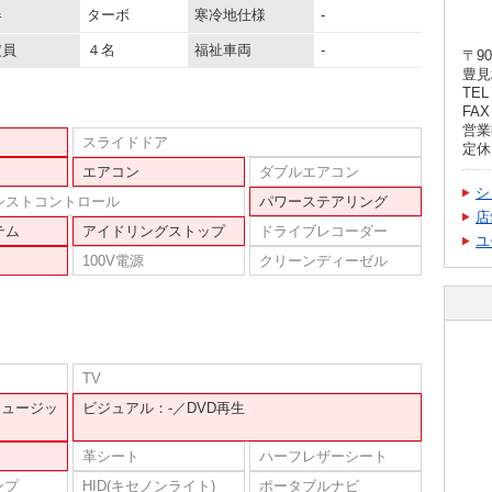
器
ターボ
寒冷地仕様
-
定員
４名
福祉車両
-
〒90
豊見
TEL 
FAX 
営業時
スライドドア
定休
エアコン
ダブルエアコン
シ
シストコントロール
パワーステアリング
店
テム
アイドリングストップ
ドライブレコーダー
ユ
100V電源
クリーンディーゼル
TV
ミュージッ
ビジュアル：-／DVD再生
革シート
ハーフレザーシート
ンプ
HID(キセノンライト)
ポータブルナビ