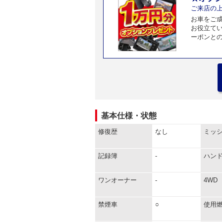
ご来店の
お車をご
お役立て
ーポンと
基本仕様・状態
修復歴
なし
ミッ
記録簿
-
ハン
ワンオーナー
-
4WD
禁煙車
○
使用