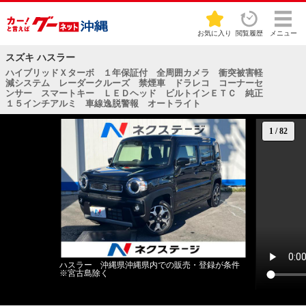
お気に入り
閲覧履歴
メニュー
スズキ ハスラー
ハイブリッドＸターボ １年保証付 全周囲カメラ 衝突被害軽
減システム レーダークルーズ 禁煙車 ドラレコ コーナーセ
ンサー スマートキー ＬＥＤヘッド ビルトインＥＴＣ 純正
１５インチアルミ 車線逸脱警報 オートライト
1
/
82
ハスラー 沖縄県沖縄県内での販売・登録が条件
※宮古島除く