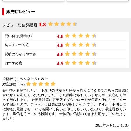
販売店レビュー
4.8
レビュー総合 満足度
4.8
問い合せ(見積り)
4.8
納車までの対応
4.8
説明のわかりやすさ
4.9
おすすめ度
投稿者（ニックネーム）みー
総合評価：
5
点
乗り換え希望でしたが、下取りの見積もり時から購入に至るまでこちらの目線に
合わせて対応していただけました。 まだ納車はされていませんが、安心して待
って居られます。 必要書類等が電子版でダウンロードが必要と後になってメー
ルで届いたので、こちらだけは先に説明が欲しかったです。 ですが、不明な点
は気軽に電話でもLINEでも聞いて良いと仰って頂いていたので、早速尋ねてい
ます。返信を待っている段階です。 全体的に信頼のできる対応をしていただけ
ました。
2026年07月13日 18:33