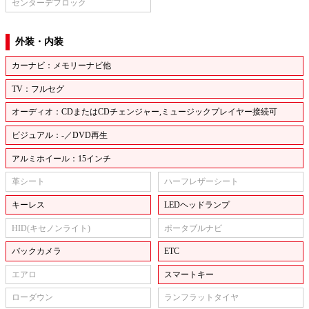
センターデフロック
外装・内装
カーナビ：メモリーナビ他
TV：フルセグ
オーディオ：CDまたはCDチェンジャー,ミュージックプレイヤー接続可
ビジュアル：-／DVD再生
アルミホイール：15インチ
革シート
ハーフレザーシート
キーレス
LEDヘッドランプ
HID(キセノンライト)
ポータブルナビ
バックカメラ
ETC
エアロ
スマートキー
ローダウン
ランフラットタイヤ