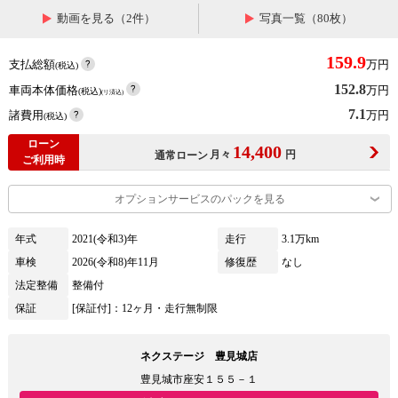
動画を見る（2件）
写真一覧（80枚）
159.9
支払総額
万円
(税込)
152.8
車両本体価格
万円
(税込)
(リ済込)
7.1
諸費用
万円
(税込)
ローン
14,400
月々
円
通常ローン
ご利用時
オプションサービスのパックを見る
年式
2021(令和3)年
走行
3.1万km
車検
2026(令和8)年11月
修復歴
なし
法定整備
整備付
保証
[保証付]：12ヶ月・走行無制限
ネクステージ 豊見城店
豊見城市座安１５５－１