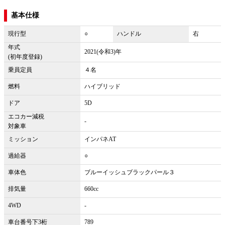
基本仕様
現行型
○
ハンドル
右
年式
2021(令和3)年
(初年度登録)
乗員定員
４名
燃料
ハイブリッド
ドア
5D
エコカー減税
-
対象車
ミッション
インパネAT
過給器
○
車体色
ブルーイッシュブラックパール３
排気量
660cc
4WD
-
車台番号下3桁
789