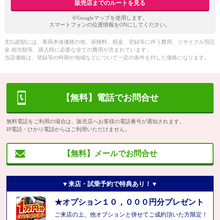
販売店までのルートを見る
※Googleマップを使用します。
スマートフォンの位置情報をONにしてください。
支払総額には、車両本体価格の他、保険料、税金、登録等に伴う費用、リサイクル預託
金 相当額等、購入時に必要な全ての費用が含まれています。
当該価格は、登録等の時期や地域などについて一定の条件を付した価格になります。
【無料】電話でお問合せ
無料電話をご利用の場合は、販売店へお客様の電話番号が通知されます。
IP電話・ひかり電話からはご利用いただけません。
【無料】メールでお問合せ
▼来店・試乗予約で特典あり！▼
★オプション１０，０００円分プレゼント
ご来店の上、他オプションと併せてご成約頂いた方限定！