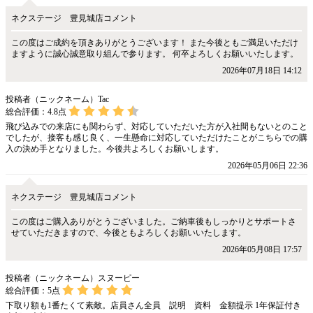
ネクステージ 豊見城店コメント
この度はご成約を頂きありがとうございます！ また今後ともご満足いただけ
ますように誠心誠意取り組んで参ります。 何卒よろしくお願いいたします。
2026年07月18日 14:12
投稿者（ニックネーム）Tac
総合評価：
4.8
点
飛び込みでの来店にも関わらず、対応していただいた方が入社間もないとのこと
でしたが、接客も感じ良く、一生懸命に対応していただけたことがこちらでの購
入の決め手となりました。今後共よろしくお願いします。
2026年05月06日 22:36
ネクステージ 豊見城店コメント
この度はご購入ありがとうございました。ご納車後もしっかりとサポートさ
せていただきますので、今後ともよろしくお願いいたします。
2026年05月08日 17:57
投稿者（ニックネーム）スヌーピー
総合評価：
5
点
下取り額も1番たくて素敵。店員さん全員 説明 資料 金額提示 1年保証付き