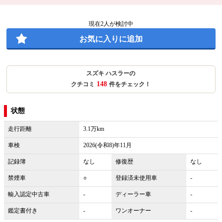
現在
2
人が検討中
お気に入りに追加
スズキ ハスラーの
148
クチコミ
件をチェック！
状態
走行距離
3.1万km
車検
2026(令和8)年11月
記録簿
なし
修復歴
なし
禁煙車
○
登録済未使用車
-
輸入認定中古車
-
ディーラー車
-
鑑定書付き
-
ワンオーナー
-