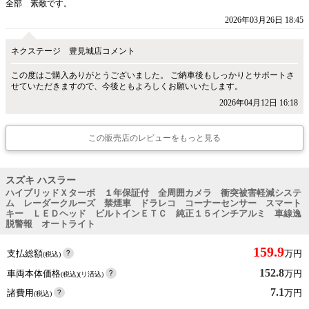
全部 素敵です。
2026年03月26日 18:45
ネクステージ 豊見城店コメント
この度はご購入ありがとうございました。 ご納車後もしっかりとサポートさ
せていただきますので、今後ともよろしくお願いいたします。
2026年04月12日 16:18
この販売店のレビューをもっと見る
スズキ ハスラー
ハイブリッドＸターボ １年保証付 全周囲カメラ 衝突被害軽減システ
ム レーダークルーズ 禁煙車 ドラレコ コーナーセンサー スマート
キー ＬＥＤヘッド ビルトインＥＴＣ 純正１５インチアルミ 車線逸
脱警報 オートライト
159.9
支払総額
万円
(税込)
152.8
車両本体価格
万円
(税込)(リ済込)
7.1
諸費用
万円
(税込)