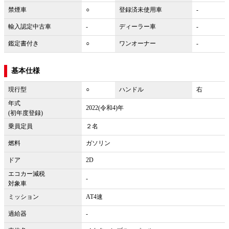
禁煙車
○
登録済未使用車
-
輸入認定中古車
-
ディーラー車
-
鑑定書付き
○
ワンオーナー
-
基本仕様
現行型
○
ハンドル
右
年式
2022(令和4)年
(初年度登録)
乗員定員
２名
燃料
ガソリン
ドア
2D
エコカー減税
-
対象車
ミッション
AT4速
過給器
-