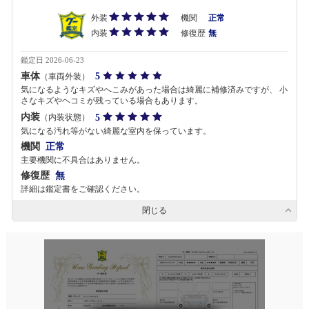
外装
機関
正常
内装
修復歴
無
鑑定日 2026-06-23
車体
5
（車両外装）
気になるようなキズやへこみがあった場合は綺麗に補修済みですが、 小
さなキズやヘコミが残っている場合もあります。
内装
5
（内装状態）
気になる汚れ等がない綺麗な室内を保っています。
機関
正常
主要機関に不具合はありません。
修復歴
無
詳細は鑑定書をご確認ください。
閉じる