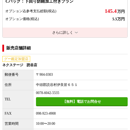
Cパック：下回り防錆加工付きプラン
145.4
オプション込参考支払総額
(税込)
万円
5.5万円
オプション価格
(税込)
さらに詳しく
販売店舗詳細
グー鑑定加盟店
ネクステージ 読谷店
郵便番号
〒904-0303
住所
中頭郡読谷村伊良皆６５１
0078-6042-5535
TEL
【無料】電話でお問合せ
FAX
098-923-4908
営業時間
10:00〜20:00