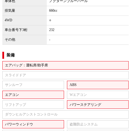
車体色
ノクターンブルーパール
排気量
660cc
4WD
○
車台番号下3桁
232
その他
-
装備
エアバッグ：運転席/助手席
スライドドア
サンルーフ
ABS
エアコン
Wエアコン
リフトアップ
パワーステアリング
ダウンヒルアシストコントロール
パワーウィンドウ
盗難防止システム