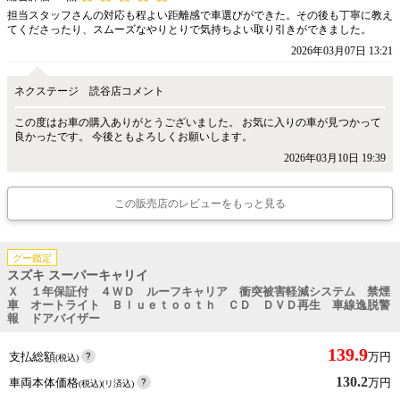
担当スタッフさんの対応も程よい距離感で車選びができた。その後も丁寧に教え
てくださったり、スムーズなやりとりで気持ちよい取り引きができました。
2026年03月07日 13:21
ネクステージ 読谷店コメント
この度はお車の購入ありがとうございました。 お気に入りの車が見つかって
良かったです。 今後ともよろしくお願いします。
2026年03月10日 19:39
この販売店のレビューをもっと見る
グー鑑定
スズキ スーパーキャリイ
Ｘ １年保証付 ４ＷＤ ルーフキャリア 衝突被害軽減システム 禁煙
車 オートライト Ｂｌｕｅｔｏｏｔｈ ＣＤ ＤＶＤ再生 車線逸脱警
報 ドアバイザー
139.9
支払総額
万円
(税込)
130.2
車両本体価格
万円
(税込)(リ済込)