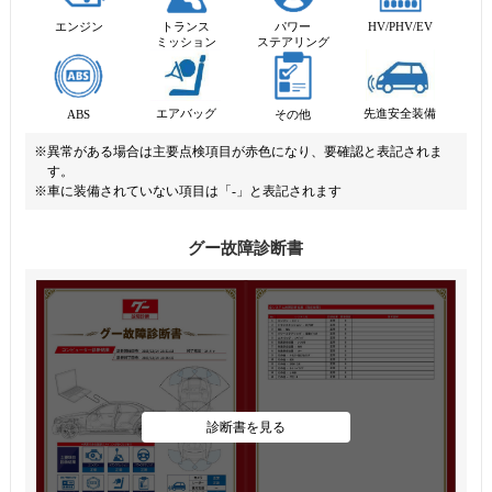
エンジン
トランス
パワー
HV/PHV/EV
ミッション
ステアリング
先進安全装備
エアバッグ
ABS
その他
※異常がある場合は主要点検項目が赤色になり、要確認と表記されま
す。
※車に装備されていない項目は「-」と表記されます
グー故障診断書
診断書を見る