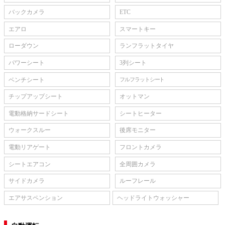
バックカメラ
ETC
エアロ
スマートキー
ローダウン
ランフラットタイヤ
パワーシート
3列シート
ベンチシート
フルフラットシート
チップアップシート
オットマン
電動格納サードシート
シートヒーター
ウォークスルー
後席モニター
電動リアゲート
フロントカメラ
シートエアコン
全周囲カメラ
サイドカメラ
ルーフレール
エアサスペンション
ヘッドライトウォッシャー