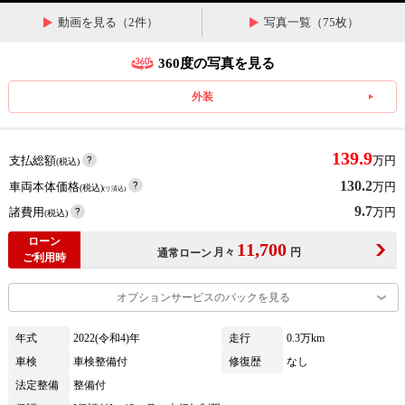
動画を見る（2件）
写真一覧（75枚）
360度の写真を見る
外装
139.9
支払総額
万円
(税込)
130.2
車両本体価格
万円
(税込)
(リ済込)
9.7
諸費用
万円
(税込)
ローン
11,700
月々
円
通常ローン
ご利用時
オプションサービスのパックを見る
年式
2022(令和4)年
走行
0.3万km
車検
車検整備付
修復歴
なし
法定整備
整備付