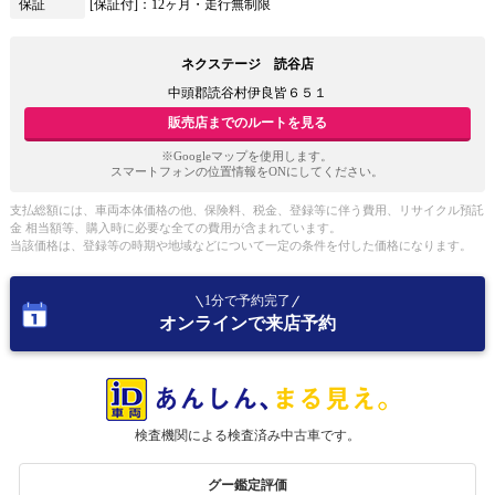
保証
[保証付]：12ヶ月・走行無制限
ネクステージ 読谷店
中頭郡読谷村伊良皆６５１
販売店までのルートを見る
※Googleマップを使用します。
スマートフォンの位置情報をONにしてください。
支払総額には、車両本体価格の他、保険料、税金、登録等に伴う費用、リサイクル預託
金 相当額等、購入時に必要な全ての費用が含まれています。
当該価格は、登録等の時期や地域などについて一定の条件を付した価格になります。
1分で予約完了
オンラインで来店予約
検査機関による検査済み中古車です。
グー鑑定評価