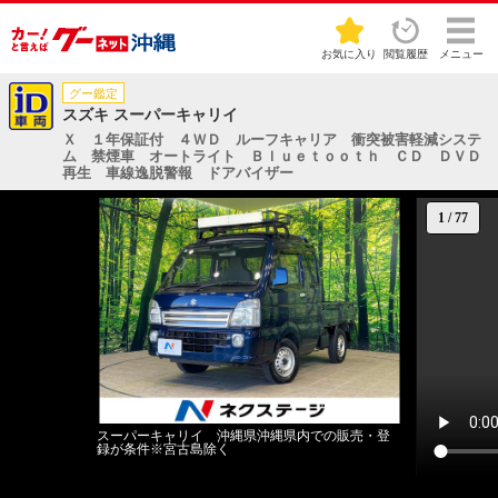
お気に入り
閲覧履歴
メニュー
グー鑑定
スズキ スーパーキャリイ
Ｘ １年保証付 ４ＷＤ ルーフキャリア 衝突被害軽減システ
ム 禁煙車 オートライト Ｂｌｕｅｔｏｏｔｈ ＣＤ ＤＶＤ
再生 車線逸脱警報 ドアバイザー
1
/
77
スーパーキャリイ 沖縄県沖縄県内での販売・登
録が条件※宮古島除く