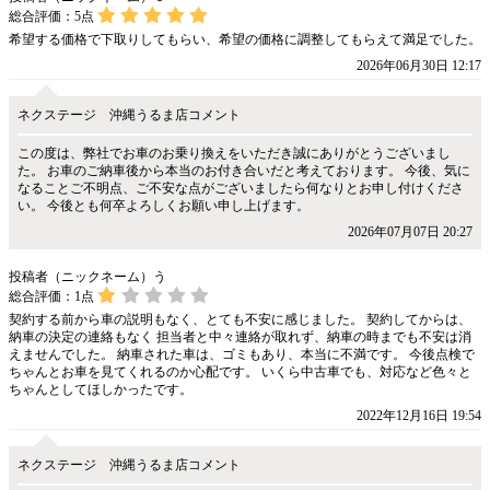
総合評価：
5
点
希望する価格で下取りしてもらい、希望の価格に調整してもらえて満足でした。
2026年06月30日 12:17
ネクステージ 沖縄うるま店コメント
この度は、弊社でお車のお乗り換えをいただき誠にありがとうございまし
た。 お車のご納車後から本当のお付き合いだと考えております。 今後、気に
なることご不明点、ご不安な点がございましたら何なりとお申し付けくださ
い。 今後とも何卒よろしくお願い申し上げます。
2026年07月07日 20:27
投稿者（ニックネーム）う
総合評価：
1
点
契約する前から車の説明もなく、とても不安に感じました。 契約してからは、
納車の決定の連絡もなく 担当者と中々連絡が取れず、納車の時までも不安は消
えませんでした。 納車された車は、ゴミもあり、本当に不満です。 今後点検で
ちゃんとお車を見てくれるのか心配です。 いくら中古車でも、対応など色々と
ちゃんとしてほしかったです。
2022年12月16日 19:54
ネクステージ 沖縄うるま店コメント