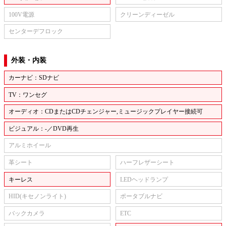
100V電源
クリーンディーゼル
センターデフロック
外装・内装
カーナビ：SDナビ
TV：ワンセグ
オーディオ：CDまたはCDチェンジャー,ミュージックプレイヤー接続可
ビジュアル：-／DVD再生
アルミホイール
革シート
ハーフレザーシート
キーレス
LEDヘッドランプ
HID(キセノンライト)
ポータブルナビ
バックカメラ
ETC