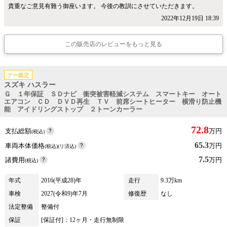
貴重なご意見有難う御座います。 今後の教訓にさせていただきます。
2022年12月19日 18:39
この販売店のレビューをもっと見る
グー鑑定
スズキ ハスラー
Ｇ １年保証 ＳＤナビ 衝突被害軽減システム スマートキー オート
エアコン ＣＤ ＤＶＤ再生 ＴＶ 前席シートヒーター 横滑り防止機
能 アイドリングストップ ２トーンカーラー
72.8
支払総額
万円
(税込)
65.3
車両本体価格
万円
(税込)(リ済込)
7.5
諸費用
万円
(税込)
年式
2016(平成28)年
走行
9.3万km
車検
2027(令和9)年7月
修復歴
なし
法定整備
整備付
保証
[保証付]：12ヶ月・走行無制限