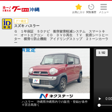
お気に入り
閲覧履歴
メニュー
グー鑑定
スズキ ハスラー
Ｇ １年保証 ＳＤナビ 衝突被害軽減システム スマートキ
ー オートエアコン ＣＤ ＤＶＤ再生 ＴＶ 前席シートヒー
ター 横滑り防止機能 アイドリングストップ ２トーンカーラ
ー
1
/
82
ハスラー 沖縄県沖縄県内での販売・登録が条件
※宮古島除く