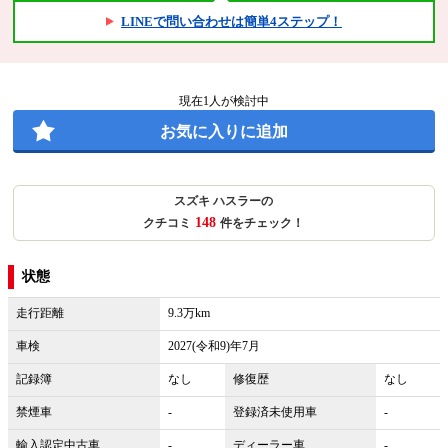
LINEで問い合わせは簡単4ステップ！
現在
1
人が検討中
お気に入りに追加
スズキ ハスラーの
148
クチコミ
件をチェック！
状態
走行距離
9.3万km
車検
2027(令和9)年7月
記録簿
なし
修復歴
なし
禁煙車
-
登録済未使用車
-
輸入認定中古車
-
ディーラー車
-