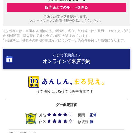
販売店までのルートを見る
※Googleマップを使用します。
スマートフォンの位置情報をONにしてください。
支払総額には、車両本体価格の他、保険料、税金、登録等に伴う費用、リサイクル預託
金 相当額等、購入時に必要な全ての費用が含まれています。
当該価格は、登録等の時期や地域などについて一定の条件を付した価格になります。
1分で予約完了
オンラインで来店予約
検査機関による検査済み中古車です。
グー鑑定評価
外装
機関
正常
内装
修復歴
無