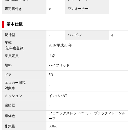
鑑定書付き
○
ワンオーナー
-
基本仕様
現行型
-
ハンドル
右
年式
2016(平成28)年
(初年度登録)
乗員定員
４名
燃料
ハイブリッド
ドア
5D
エコカー減税
-
対象車
ミッション
インパネAT
過給器
-
フェニックスレッドパール ブラック２トーンル
車体色
ーフ
排気量
660cc