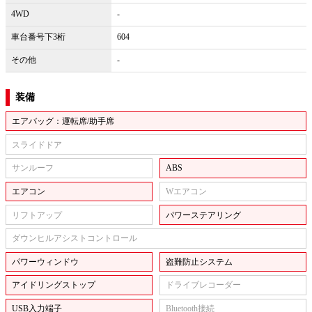
4WD
-
車台番号下3桁
604
その他
-
装備
エアバッグ：運転席/助手席
スライドドア
サンルーフ
ABS
エアコン
Wエアコン
リフトアップ
パワーステアリング
ダウンヒルアシストコントロール
パワーウィンドウ
盗難防止システム
アイドリングストップ
ドライブレコーダー
USB入力端子
Bluetooth接続