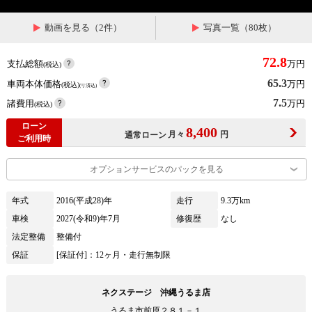
動画を見る（2件）
写真一覧（80枚）
72.8
支払総額
万円
(税込)
65.3
車両本体価格
万円
(税込)
(リ済込)
7.5
諸費用
万円
(税込)
ローン
8,400
月々
円
通常ローン
ご利用時
オプションサービスのパックを見る
年式
2016(平成28)年
走行
9.3万km
車検
2027(令和9)年7月
修復歴
なし
法定整備
整備付
保証
[保証付]：12ヶ月・走行無制限
ネクステージ 沖縄うるま店
うるま市前原２８１－１