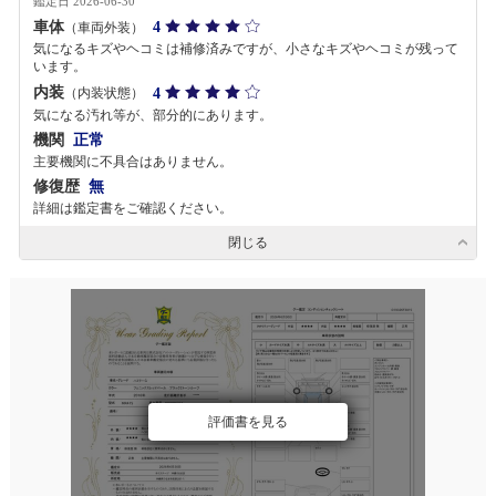
鑑定日 2026-06-30
車体
4
（車両外装）
気になるキズやヘコミは補修済みですが、小さなキズやヘコミが残って
います。
内装
4
（内装状態）
気になる汚れ等が、部分的にあります。
機関
正常
主要機関に不具合はありません。
修復歴
無
詳細は鑑定書をご確認ください。
閉じる
評価書を見る