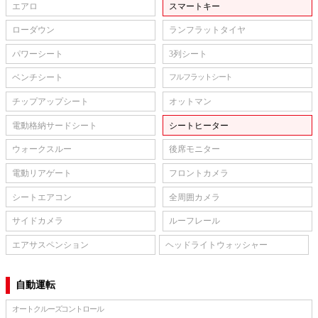
エアロ
スマートキー
ローダウン
ランフラットタイヤ
パワーシート
3列シート
ベンチシート
フルフラットシート
チップアップシート
オットマン
電動格納サードシート
シートヒーター
ウォークスルー
後席モニター
電動リアゲート
フロントカメラ
シートエアコン
全周囲カメラ
サイドカメラ
ルーフレール
エアサスペンション
ヘッドライトウォッシャー
自動運転
オートクルーズコントロール