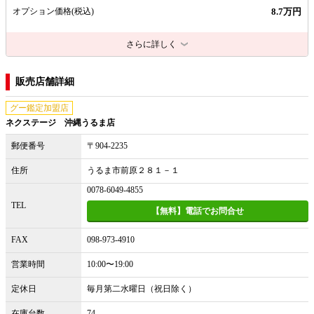
8.7万円
オプション価格
(税込)
さらに詳しく
販売店舗詳細
グー鑑定加盟店
ネクステージ 沖縄うるま店
郵便番号
〒904-2235
住所
うるま市前原２８１－１
0078-6049-4855
TEL
【無料】電話でお問合せ
FAX
098-973-4910
営業時間
10:00〜19:00
定休日
毎月第二水曜日（祝日除く）
在庫台数
74