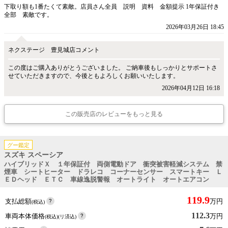
下取り額も1番たくて素敵。店員さん全員 説明 資料 金額提示 1年保証付き
全部 素敵です。
2026年03月26日 18:45
ネクステージ 豊見城店コメント
この度はご購入ありがとうございました。 ご納車後もしっかりとサポートさ
せていただきますので、今後ともよろしくお願いいたします。
2026年04月12日 16:18
この販売店のレビューをもっと見る
グー鑑定
スズキ スペーシア
ハイブリッドＸ １年保証付 両側電動ドア 衝突被害軽減システム 禁
煙車 シートヒーター ドラレコ コーナーセンサー スマートキー Ｌ
ＥＤヘッド ＥＴＣ 車線逸脱警報 オートライト オートエアコン
119.9
支払総額
万円
(税込)
112.3
車両本体価格
万円
(税込)(リ済込)