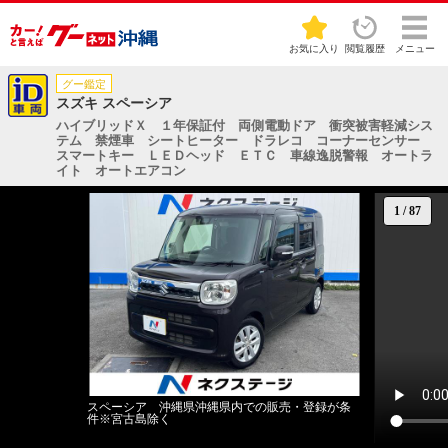
お気に入り
閲覧履歴
メニュー
グー鑑定
スズキ スペーシア
ハイブリッドＸ １年保証付 両側電動ドア 衝突被害軽減シス
テム 禁煙車 シートヒーター ドラレコ コーナーセンサー
スマートキー ＬＥＤヘッド ＥＴＣ 車線逸脱警報 オートラ
イト オートエアコン
1
/
87
スペーシア 沖縄県沖縄県内での販売・登録が条
件※宮古島除く