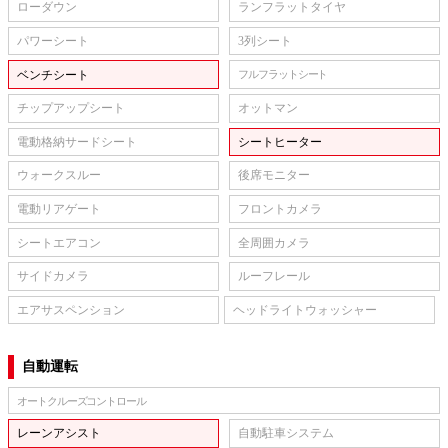
ローダウン
ランフラットタイヤ
パワーシート
3列シート
ベンチシート
フルフラットシート
チップアップシート
オットマン
電動格納サードシート
シートヒーター
ウォークスルー
後席モニター
電動リアゲート
フロントカメラ
シートエアコン
全周囲カメラ
サイドカメラ
ルーフレール
エアサスペンション
ヘッドライトウォッシャー
自動運転
オートクルーズコントロール
レーンアシスト
自動駐車システム