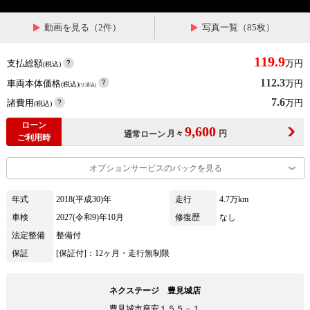
動画を見る（2件）
写真一覧（85枚）
119.9
支払総額
万円
(税込)
112.3
車両本体価格
万円
(税込)
(リ済込)
7.6
諸費用
万円
(税込)
ローン
9,600
月々
円
通常ローン
ご利用時
オプションサービスのパックを見る
年式
2018(平成30)年
走行
4.7万km
車検
2027(令和9)年10月
修復歴
なし
法定整備
整備付
保証
[保証付]：12ヶ月・走行無制限
ネクステージ 豊見城店
豊見城市座安１５５－１