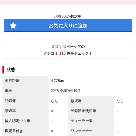
現在
0
人が検討中
お気に入りに追加
スズキ スペーシアの
115
クチコミ
件をチェック！
状態
走行距離
4.7万km
車検
2027(令和9)年10月
記録簿
なし
修復歴
なし
禁煙車
○
登録済未使用車
-
輸入認定中古車
-
ディーラー車
-
鑑定書付き
○
ワンオーナー
-