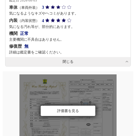
鑑定日 2026-08-05
車体
3
（車両外装）
気になるようなキズやヘコミがあります。
内装
4
（内装状態）
気になる汚れ等が、部分的にあります。
機関
正常
主要機関に不具合はありません。
修復歴
無
詳細は鑑定書をご確認ください。
閉じる
評価書を見る