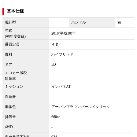
基本仕様
現行型
-
ハンドル
右
年式
2018(平成30)年
(初年度登録)
乗員定員
４名
燃料
ハイブリッド
ドア
5D
エコカー減税
-
対象車
ミッション
インパネAT
過給器
-
車体色
アーバンブラウンパールメタリック
排気量
660cc
4WD
-
車台番号下3桁
034