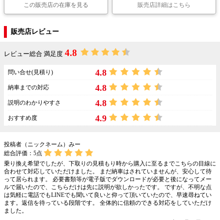
この販売店の在庫を見る
販売店詳細はこちら
販売店レビュー
4.8
レビュー総合 満足度
4.8
問い合せ(見積り)
4.8
納車までの対応
4.8
説明のわかりやすさ
4.9
おすすめ度
投稿者（ニックネーム）みー
総合評価：
5
点
乗り換え希望でしたが、下取りの見積もり時から購入に至るまでこちらの目線に
合わせて対応していただけました。 まだ納車はされていませんが、安心して待
って居られます。 必要書類等が電子版でダウンロードが必要と後になってメー
ルで届いたので、こちらだけは先に説明が欲しかったです。 ですが、不明な点
は気軽に電話でもLINEでも聞いて良いと仰って頂いていたので、早速尋ねてい
ます。返信を待っている段階です。 全体的に信頼のできる対応をしていただけ
ました。