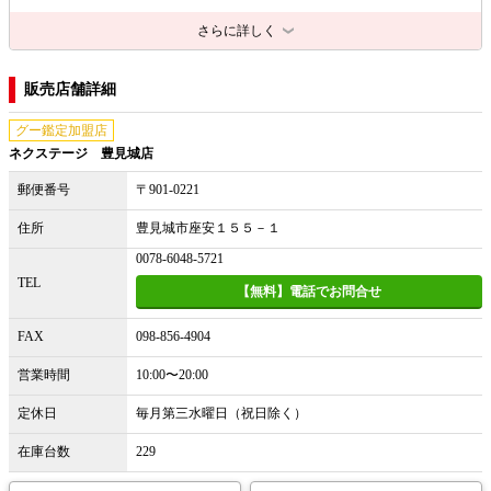
さらに詳しく
販売店舗詳細
グー鑑定加盟店
ネクステージ 豊見城店
郵便番号
〒901-0221
住所
豊見城市座安１５５－１
0078-6048-5721
TEL
【無料】電話でお問合せ
FAX
098-856-4904
営業時間
10:00〜20:00
定休日
毎月第三水曜日（祝日除く）
在庫台数
229