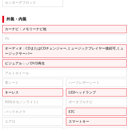
センターデフロック
外装・内装
カーナビ：メモリーナビ他
TV
オーディオ：CDまたはCDチェンジャー,ミュージックプレイヤー接続可,ミュ
ージックサーバー
ビジュアル：-／DVD再生
アルミホイール
革シート
ハーフレザーシート
キーレス
LEDヘッドランプ
HID(キセノンライト)
ポータブルナビ
バックカメラ
ETC
エアロ
スマートキー