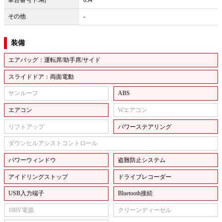
その他
-
装備
エアバッグ：運転席/助手席/サイド
スライドドア：両面電動
サンルーフ
ABS
エアコン
Wエアコン
リフトアップ
パワーステアリング
ダウンヒルアシストコントロール
パワーウィンドウ
盗難防止システム
アイドリングストップ
ドライブレコーダー
USB入力端子
Bluetooth接続
100V電源
クリーンディーゼル