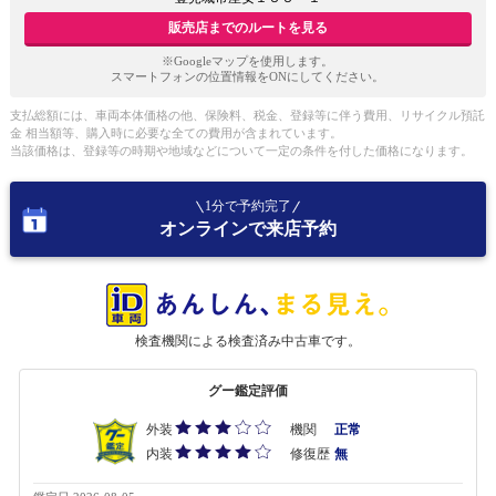
販売店までのルートを見る
※Googleマップを使用します。
スマートフォンの位置情報をONにしてください。
支払総額には、車両本体価格の他、保険料、税金、登録等に伴う費用、リサイクル預託
金 相当額等、購入時に必要な全ての費用が含まれています。
当該価格は、登録等の時期や地域などについて一定の条件を付した価格になります。
1分で予約完了
オンラインで来店予約
検査機関による検査済み中古車です。
グー鑑定評価
外装
機関
正常
内装
修復歴
無