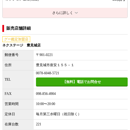
さらに詳しく
販売店舗詳細
グー鑑定加盟店
ネクステージ 豊見城店
郵便番号
〒901-0221
住所
豊見城市座安１５５－１
0078-6048-5721
TEL
【無料】電話でお問合せ
FAX
098-856-4904
営業時間
10:00〜20:00
定休日
毎月第三水曜日（祝日除く）
在庫台数
221