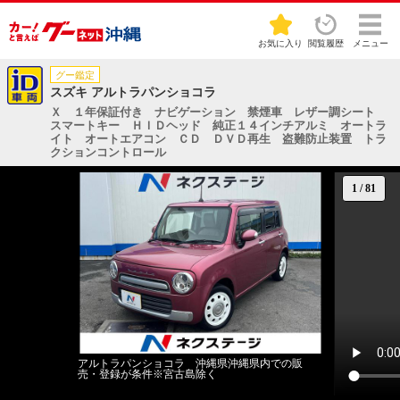
お気に入り
閲覧履歴
メニュー
グー鑑定
スズキ アルトラパンショコラ
Ｘ １年保証付き ナビゲーション 禁煙車 レザー調シート
スマートキー ＨＩＤヘッド 純正１４インチアルミ オートラ
イト オートエアコン ＣＤ ＤＶＤ再生 盗難防止装置 トラ
クションコントロール
1
/
81
アルトラパンショコラ 沖縄県沖縄県内での販
売・登録が条件※宮古島除く