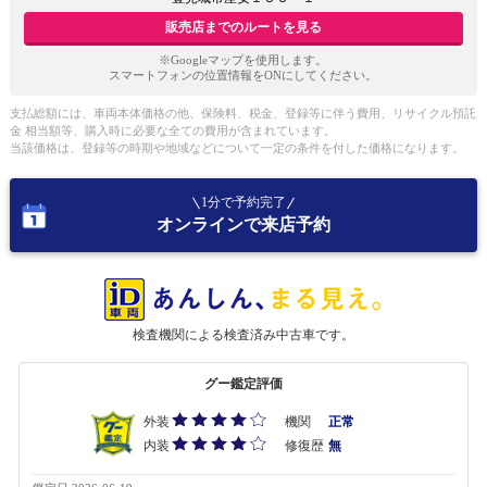
販売店までのルートを見る
※Googleマップを使用します。
スマートフォンの位置情報をONにしてください。
支払総額には、車両本体価格の他、保険料、税金、登録等に伴う費用、リサイクル預託
金 相当額等、購入時に必要な全ての費用が含まれています。
当該価格は、登録等の時期や地域などについて一定の条件を付した価格になります。
1分で予約完了
オンラインで来店予約
検査機関による検査済み中古車です。
グー鑑定評価
外装
機関
正常
内装
修復歴
無