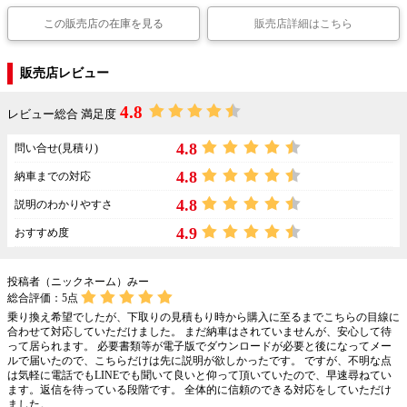
この販売店の在庫を見る
販売店詳細はこちら
販売店レビュー
4.8
レビュー総合 満足度
4.8
問い合せ(見積り)
4.8
納車までの対応
4.8
説明のわかりやすさ
4.9
おすすめ度
投稿者（ニックネーム）みー
総合評価：
5
点
乗り換え希望でしたが、下取りの見積もり時から購入に至るまでこちらの目線に
合わせて対応していただけました。 まだ納車はされていませんが、安心して待
って居られます。 必要書類等が電子版でダウンロードが必要と後になってメー
ルで届いたので、こちらだけは先に説明が欲しかったです。 ですが、不明な点
は気軽に電話でもLINEでも聞いて良いと仰って頂いていたので、早速尋ねてい
ます。返信を待っている段階です。 全体的に信頼のできる対応をしていただけ
ました。