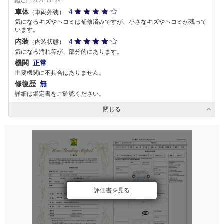
鑑定日 2026-06-19
車体
4
（車両外装）
気になるキズやヘコミは補修済みですが、小さなキズやヘコミが残って
います。
内装
4
（内装状態）
気になる汚れ等が、部分的にあります。
機関
正常
主要機関に不具合はありません。
修復歴
無
詳細は鑑定書をご確認ください。
閉じる
評価書を見る