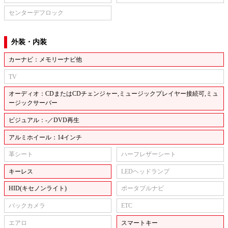
センターデフロック
外装・内装
カーナビ：メモリーナビ他
TV
オーディオ：CDまたはCDチェンジャー,ミュージックプレイヤー接続可,ミュ
ージックサーバー
ビジュアル：-／DVD再生
アルミホイール：14インチ
革シート
ハーフレザーシート
キーレス
LEDヘッドランプ
HID(キセノンライト)
ポータブルナビ
バックカメラ
ETC
エアロ
スマートキー