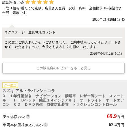
総合評価：
5
点
下取り額も1番たくて素敵。店員さん全員 説明 資料 金額提示 1年保証付き
全部 素敵です。
2026年03月26日 18:45
ネクステージ 豊見城店コメント
この度はご購入ありがとうございました。 ご納車後もしっかりとサポートさ
せていただきますので、今後ともよろしくお願いいたします。
2026年04月12日 16:18
この販売店のレビューをもっと見る
グー鑑定
スズキ アルトラパンショコラ
Ｘ １年保証付き ナビゲーション 禁煙車 レザー調シート スマート
キー ＨＩＤヘッド 純正１４インチアルミ オートライト オートエア
コン ＣＤ ＤＶＤ再生 盗難防止装置 トラクションコントロール
69.9
支払総額
万円
(税込)
62.4
車両本体価格
万円
(税込)(リ済込)