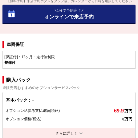
【無料予約】来店予約ボタンをタップ後、カレンダーから日時を選択してください
1分で予約完了
オンラインで来店予約
車両保証
[保証付]：12ヶ月・走行無制限
整備付
購入パック
※販売店おすすめのオプションサービスパック
基本パック：−
69.9
オプション込参考支払総額
(税込)
万円
0万円
オプション価格
(税込)
さらに詳しく