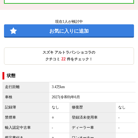
現在
1
人が検討中
お気に入りに追加
スズキ アルトラパンショコラの
22
クチコミ
件をチェック！
状態
走行距離
3.4万km
車検
2027(令和9)年6月
記録簿
なし
修復歴
なし
禁煙車
○
登録済未使用車
-
輸入認定中古車
-
ディーラー車
-
鑑定書付き
○
ワンオーナー
-