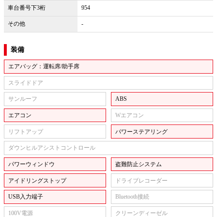
車台番号下3桁
954
その他
-
装備
エアバッグ：運転席/助手席
スライドドア
サンルーフ
ABS
エアコン
Wエアコン
リフトアップ
パワーステアリング
ダウンヒルアシストコントロール
パワーウィンドウ
盗難防止システム
アイドリングストップ
ドライブレコーダー
USB入力端子
Bluetooth接続
100V電源
クリーンディーゼル