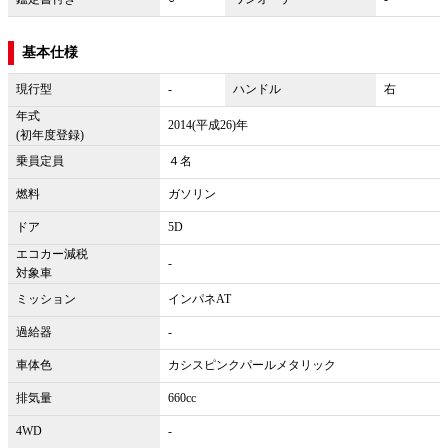
基本仕様
現行型
-
ハンドル
右
年式
2014(平成26)年
(初年度登録)
乗員定員
４名
燃料
ガソリン
ドア
5D
エコカー減税
-
対象車
ミッション
インパネAT
過給器
-
車体色
カシスピンクパールメタリック
排気量
660cc
4WD
-