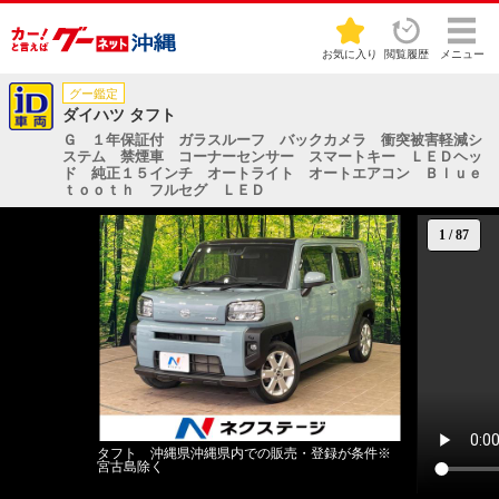
お気に入り
閲覧履歴
メニュー
グー鑑定
ダイハツ タフト
Ｇ １年保証付 ガラスルーフ バックカメラ 衝突被害軽減シ
ステム 禁煙車 コーナーセンサー スマートキー ＬＥＤヘッ
ド 純正１５インチ オートライト オートエアコン Ｂｌｕｅ
ｔｏｏｔｈ フルセグ ＬＥＤ
1
/
87
タフト 沖縄県沖縄県内での販売・登録が条件※
宮古島除く