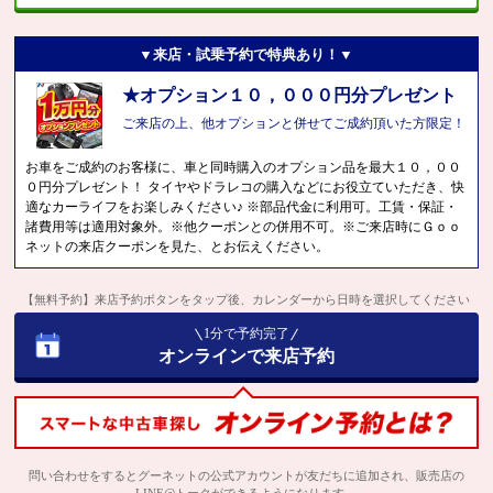
▼来店・試乗予約で特典あり！▼
★オプション１０，０００円分プレゼント
ご来店の上、他オプションと併せてご成約頂いた方限定！
お車をご成約のお客様に、車と同時購入のオプション品を最大１０，００
０円分プレゼント！ タイヤやドラレコの購入などにお役立ていただき、快
適なカーライフをお楽しみください♪ ※部品代金に利用可。工賃・保証・
諸費用等は適用対象外。※他クーポンとの併用不可。※ご来店時にＧｏｏ
ネットの来店クーポンを見た、とお伝えください。
【無料予約】来店予約ボタンをタップ後、カレンダーから日時を選択してください
1分で予約完了
オンラインで来店予約
問い合わせをするとグーネットの公式アカウントが友だちに追加され、販売店の
LINE@トークができるようになります。