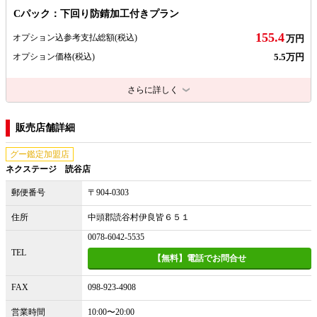
Cパック：下回り防錆加工付きプラン
155.4
オプション込参考支払総額
(税込)
万円
5.5万円
オプション価格
(税込)
さらに詳しく
販売店舗詳細
グー鑑定加盟店
ネクステージ 読谷店
郵便番号
〒904-0303
住所
中頭郡読谷村伊良皆６５１
0078-6042-5535
TEL
【無料】電話でお問合せ
FAX
098-923-4908
営業時間
10:00〜20:00