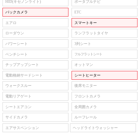
HID(キセノンライト)
ポータブルナビ
バックカメラ
ETC
エアロ
スマートキー
ローダウン
ランフラットタイヤ
パワーシート
3列シート
ベンチシート
フルフラットシート
チップアップシート
オットマン
電動格納サードシート
シートヒーター
ウォークスルー
後席モニター
電動リアゲート
フロントカメラ
シートエアコン
全周囲カメラ
サイドカメラ
ルーフレール
エアサスペンション
ヘッドライトウォッシャー