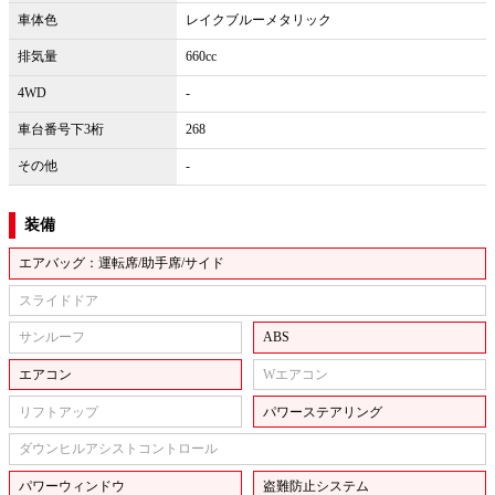
車体色
レイクブルーメタリック
排気量
660cc
4WD
-
車台番号下3桁
268
その他
-
装備
エアバッグ：運転席/助手席/サイド
スライドドア
サンルーフ
ABS
エアコン
Wエアコン
リフトアップ
パワーステアリング
ダウンヒルアシストコントロール
パワーウィンドウ
盗難防止システム