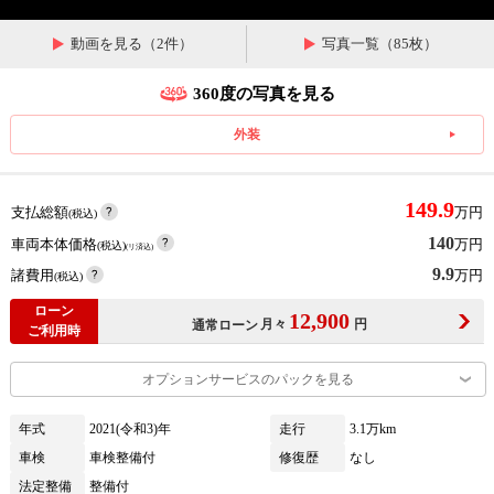
動画を見る（2件）
写真一覧（85枚）
360度の写真を見る
外装
149.9
支払総額
万円
(税込)
140
車両本体価格
万円
(税込)
(リ済込)
9.9
諸費用
万円
(税込)
ローン
12,900
月々
円
通常ローン
ご利用時
オプションサービスのパックを見る
年式
2021(令和3)年
走行
3.1万km
車検
車検整備付
修復歴
なし
法定整備
整備付