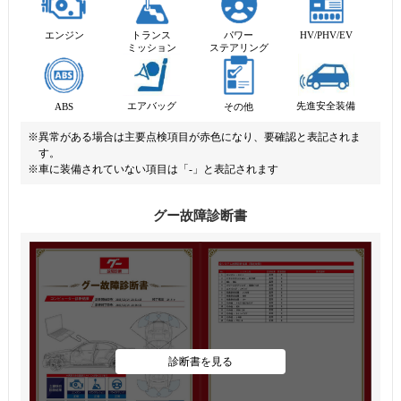
エンジン
トランス
パワー
HV/PHV/EV
ミッション
ステアリング
先進安全装備
エアバッグ
ABS
その他
※異常がある場合は主要点検項目が赤色になり、要確認と表記されま
す。
※車に装備されていない項目は「-」と表記されます
グー故障診断書
診断書を見る