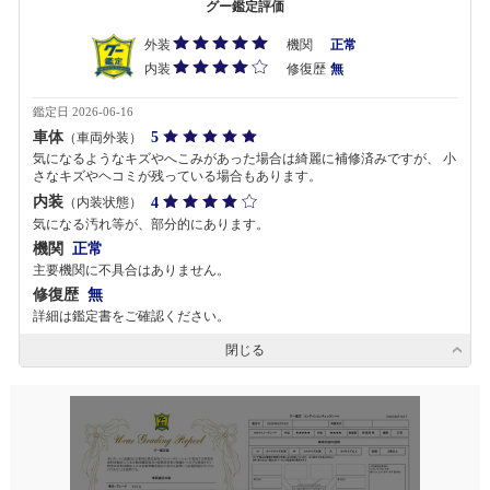
グー鑑定評価
外装
機関
正常
内装
修復歴
無
鑑定日 2026-06-16
車体
5
（車両外装）
気になるようなキズやへこみがあった場合は綺麗に補修済みですが、 小
さなキズやヘコミが残っている場合もあります。
内装
4
（内装状態）
気になる汚れ等が、部分的にあります。
機関
正常
主要機関に不具合はありません。
修復歴
無
詳細は鑑定書をご確認ください。
閉じる