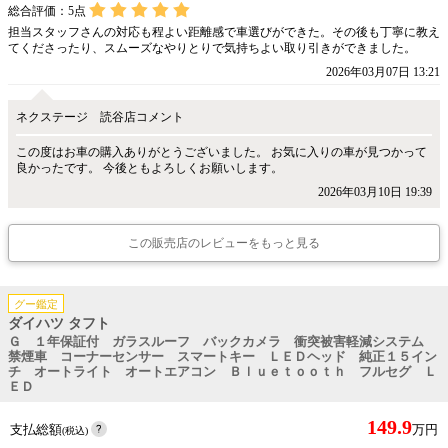
総合評価：
5
点
担当スタッフさんの対応も程よい距離感で車選びができた。その後も丁寧に教え
てくださったり、スムーズなやりとりで気持ちよい取り引きができました。
2026年03月07日 13:21
ネクステージ 読谷店コメント
この度はお車の購入ありがとうございました。 お気に入りの車が見つかって
良かったです。 今後ともよろしくお願いします。
2026年03月10日 19:39
この販売店のレビューをもっと見る
グー鑑定
ダイハツ タフト
Ｇ １年保証付 ガラスルーフ バックカメラ 衝突被害軽減システム
禁煙車 コーナーセンサー スマートキー ＬＥＤヘッド 純正１５イン
チ オートライト オートエアコン Ｂｌｕｅｔｏｏｔｈ フルセグ Ｌ
ＥＤ
149.9
支払総額
万円
(税込)