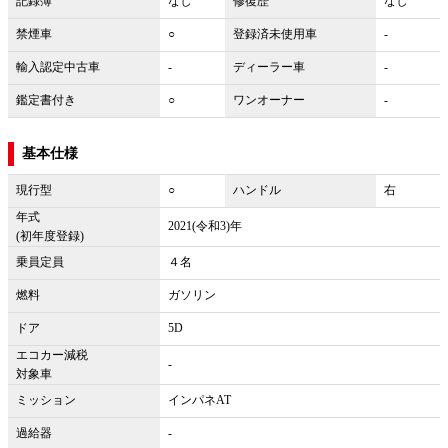
記録簿
なし
修復歴
なし
禁煙車
○
登録済未使用車
-
輸入認定中古車
-
ディーラー車
-
鑑定書付き
○
ワンオーナー
-
基本仕様
現行型
○
ハンドル
右
年式
2021(令和3)年
(初年度登録)
乗員定員
４名
燃料
ガソリン
ドア
5D
エコカー減税
-
対象車
ミッション
インパネAT
過給器
-