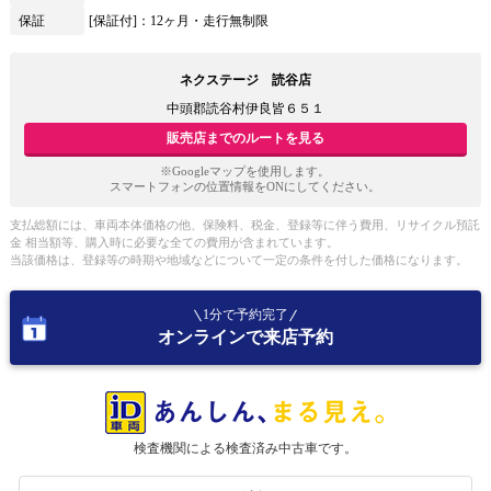
保証
[保証付]：12ヶ月・走行無制限
ネクステージ 読谷店
中頭郡読谷村伊良皆６５１
販売店までのルートを見る
※Googleマップを使用します。
スマートフォンの位置情報をONにしてください。
支払総額には、車両本体価格の他、保険料、税金、登録等に伴う費用、リサイクル預託
金 相当額等、購入時に必要な全ての費用が含まれています。
当該価格は、登録等の時期や地域などについて一定の条件を付した価格になります。
1分で予約完了
オンラインで来店予約
検査機関による検査済み中古車です。