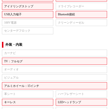
アイドリングストップ
ドライブレコーダー
USB入力端子
Bluetooth接続
100V電源
クリーンディーゼル
センターデフロック
外装・内装
カーナビ
TV：フルセグ
オーディオ
ビジュアル
アルミホイール：15インチ
革シート
ハーフレザーシート
キーレス
LEDヘッドランプ