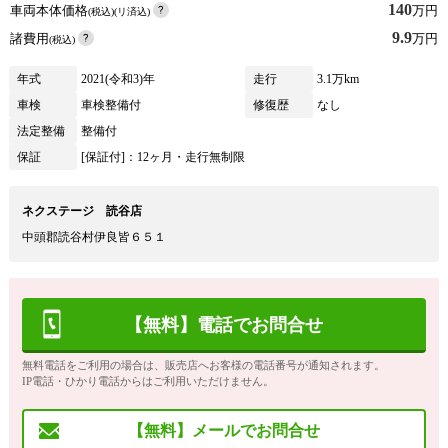
140
車両本体価格
万円
(税込)(リ済込)
9.9
諸費用
万円
(税込)
年式
2021(令和3)年
走行
3.1万km
車検
車検整備付
修復歴
なし
法定整備
整備付
保証
[保証付]：12ヶ月・走行無制限
ネクステージ 読谷店
中頭郡読谷村伊良皆６５１
【無料】電話でお問合せ
無料電話をご利用の場合は、販売店へお客様の電話番号が通知されます。
IP電話・ひかり電話からはご利用いただけません。
【無料】メールでお問合せ