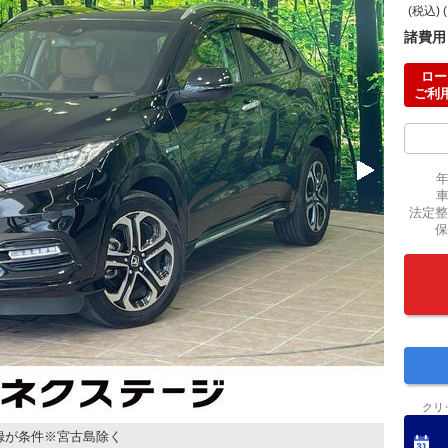
(税込) 
諸費用
ロー
ご利
法定整
保
クリ
録が条件※宮古島除く