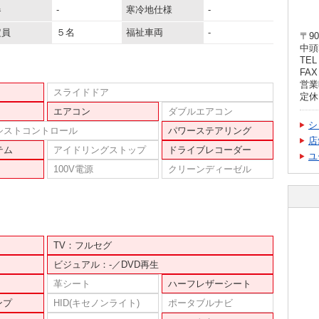
器
-
寒冷地仕様
-
定員
５名
福祉車両
-
〒90
中頭
TEL 
FAX 
営業時
スライドドア
定休
エアコン
ダブルエアコン
シ
シストコントロール
パワーステアリング
店
テム
アイドリングストップ
ドライブレコーダー
ユ
100V電源
クリーンディーゼル
TV：フルセグ
ビジュアル：-／DVD再生
革シート
ハーフレザーシート
ンプ
HID(キセノンライト)
ポータブルナビ