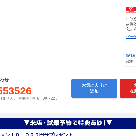
目視
故障
化」
グー
価格変
閲覧中
わせ
お気に入りに
553526
追加
在
ません。 利用時間帯 8：00〜22：
ション１０，０００円分プレゼント