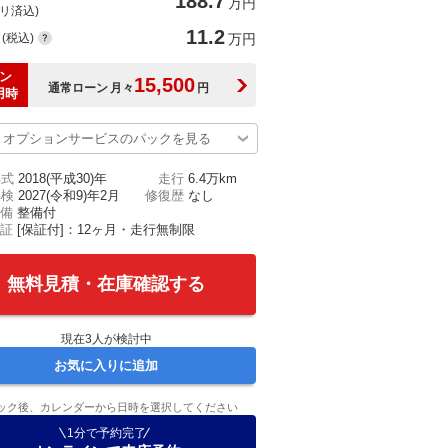
188.7
万円
(リ済込)
11.2
(税込)
万円
ン
15,500
通常ローン
月々
円
用時
オプションサービスのパックを見る
年式
2018(平成30)年
走行
6.4万km
車検
2027(令和9)年2月
修復歴
なし
備
整備付
証
[保証付]：12ヶ月・走行無制限
無料見積・在庫確認する
現在
3
人が検討中
お気に入りに追加
ック後、カレンダーから日時を選択してください
1分で予約完了