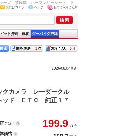
ーズ 禁煙車 ハーフレザーシート ド...
質問はコチラ
ヘルプ
お気に入りに追加
ピット沖縄
買取
グーバイク沖縄
1
0
2026/08/04更新
ックカメラ レーダークル
ヘッド ＥＴＣ 純正１７
199.9
額
(税込)
万円
体価格