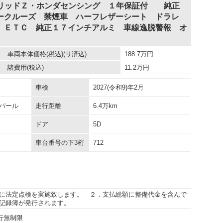
ブリッドＺ・ホンダセンシング １年保証付 純正
ークルーズ 禁煙車 ハーフレザーシート ドラレ
 ＥＴＣ 純正１７インチアルミ 車線逸脱警報 オ
車両本体価格
(税込)(リ済込)
188.7
万円
諸費用
(税込)
11.2
万円
車検
2027(令和9)年2月
パール
走行距離
6.4万km
ドア
5D
車台番号の下3桁
712
に法定点検を実施致します。 ２．支払総額に整備代金を含んで
記録簿が発行されます。
走行無制限