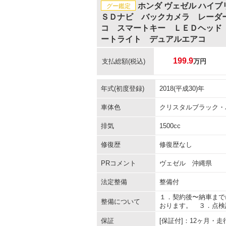
ホンダ ヴェゼル ハイ
グー鑑定
ＳＤナビ バックカメラ レーダ
コ スマートキー ＬＥＤヘッド
ートライト デュアルエアコ
199.9
支払総額
(税込)
万円
年式(初度登録)
2018(平成30)年
車体色
クリスタルブラック・
排気
1500cc
修復歴
修復歴なし
PRコメント
ヴェゼル 沖縄県
法定整備
整備付
１．契約後〜納車まで
整備について
おります。 ３．点検
保証
[保証付]：12ヶ月・