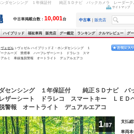
・ホンダセンシング １年保証付 純正ＳＤナビ バックカメラ レーダークル
サイトマップ
10,001
中古車掲載台数：
台
中古車
｜
販売店
ハイブリッド
福祉車両
販売店
グー鑑定
ランキング
クルマレビュー
グー
ヴェゼル
ヴェゼル ハイブリッドＺ・ホンダセンシング １
ークルーズ 禁煙車 ハーフレザーシート ドラレコ スマ
チアルミ 車線逸脱警報 オートライト デュアルエアコ
ンダセンシング １年保証付 純正ＳＤナビ バ
レザーシート ドラレコ スマートキー ＬＥＤ
脱警報 オートライト デュアルエアコ
1
支払総
/87
車両本