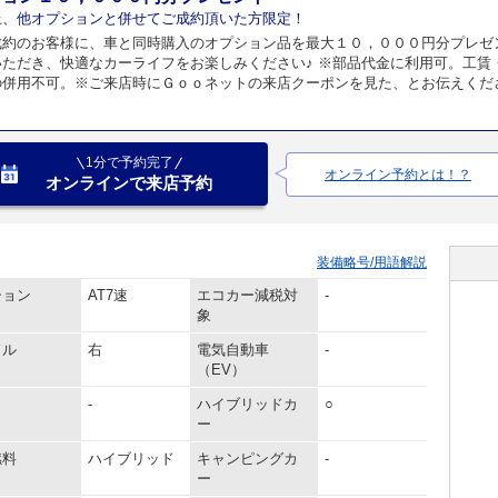
上、他オプションと併せてご成約頂いた方限定！
成約のお客様に、車と同時購入のオプション品を最大１０，０００円分プレゼ
いただき、快適なカーライフをお楽しみください♪ ※部品代金に利用可。工賃
の併用不可。※ご来店時にＧｏｏネットの来店クーポンを見た、とお伝えくだ
1分で予約完了
オンライン予約とは！？
オンラインで来店予約
装備略号/用語解説
ション
AT7速
エコカー減税対
-
象
ドル
右
電気自動車
-
（EV）
-
ハイブリッドカ
○
ー
燃料
ハイブリッド
キャンピングカ
-
ー