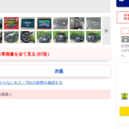
利用時
※I
車画像を全て見る (87枚）
ん。
外装
からないキズ・汚れの状態を確認する
古島除く