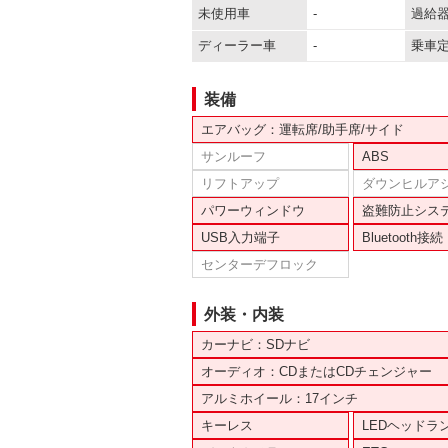
未使用車
-
過給
ディーラー車
-
乗車
装備
エアバッグ：運転席/助手席/サイド
サンルーフ
ABS
リフトアップ
ダウンヒルア
パワーウィンドウ
盗難防止シス
USB入力端子
Bluetooth接続
センターデフロック
外装・内装
カーナビ：SDナビ
オーディオ：CDまたはCDチェンジャー
アルミホイール：17インチ
キーレス
LEDヘッドラ