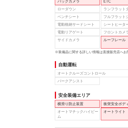
バックカメラ
ETC
ローダウン
ランフラット
ベンチシート
フルフラット
電動格納サードシート
シートヒータ
電動リアゲート
フロントカメ
サイドカメラ
ルーフレール
※装備品に関する詳しい情報は直接販売店へお
自動運転
オートクルーズコントロール
パークアシスト
安全装備エリア
横滑り防止装置
衝突安全ボデ
オートマチックハイビー
オートライト
ム