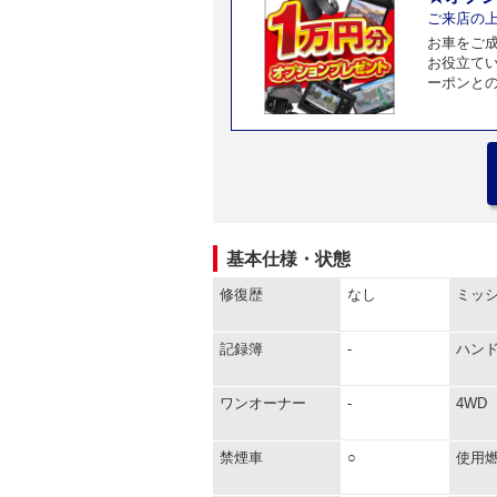
ご来店の
お車をご
お役立て
ーポンと
基本仕様・状態
修復歴
なし
ミッ
記録簿
-
ハン
ワンオーナー
-
4WD
禁煙車
○
使用