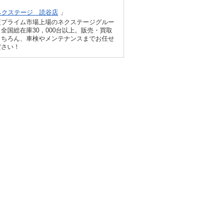
ネクステージ 読谷店
」
証プライム市場上場のネクステージグルー
全国総在庫30，000台以上。販売・買取
もちろん、車検やメンテナンスまでお任せ
ださい！