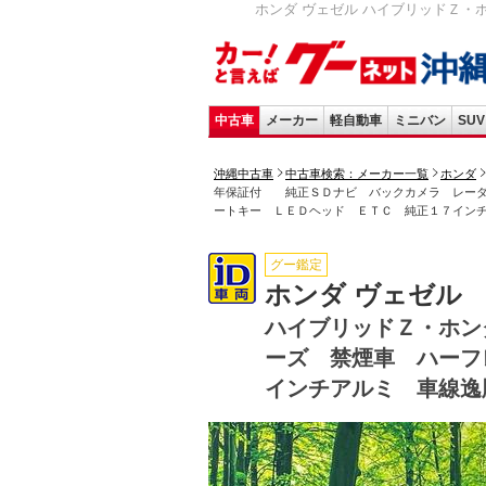
ホンダ ヴェゼル ハイブリッドＺ
中古車
メーカー
軽自動車
ミニバン
SUV
沖縄中古車
中古車検索：メーカー一覧
ホンダ
年保証付 純正ＳＤナビ バックカメラ レーダ
ートキー ＬＥＤヘッド ＥＴＣ 純正１７イン
グー鑑定
ホンダ ヴェゼル
ハイブリッドＺ・ホ
ーズ 禁煙車 ハーフ
インチアルミ 車線逸