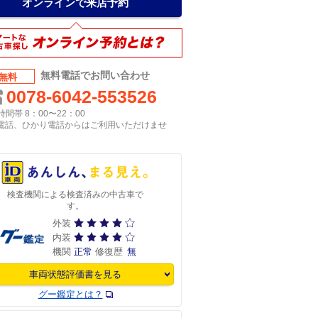
オンラインで来店予約
無料電話でお問い合わせ
無料
0078-6042-553526
間帯 8：00〜22：00
P電話、ひかり電話からはご利用いただけませ
検査機関による検査済みの中古車で
す。
外装
内装
機関
正常
修復歴
無
車両状態評価書を見る
グー鑑定とは？