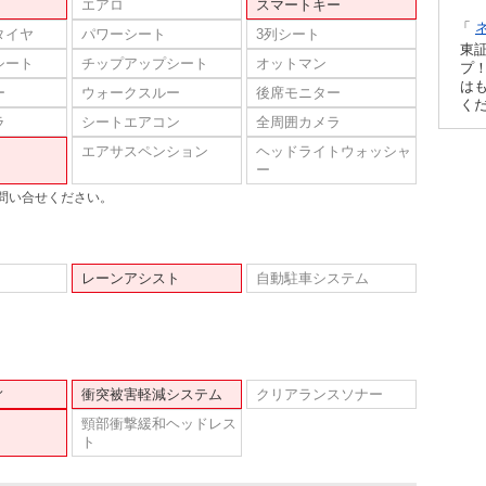
エアロ
スマートキー
「
タイヤ
パワーシート
3列シート
東
シート
チップアップシート
オットマン
プ！
は
ー
ウォークスルー
後席モニター
く
ラ
シートエアコン
全周囲カメラ
エアサスペンション
ヘッドライトウォッシャ
ー
問い合せください。
レーンアシスト
自動駐車システム
ィ
衝突被害軽減システム
クリアランスソナー
頸部衝撃緩和ヘッドレス
ト