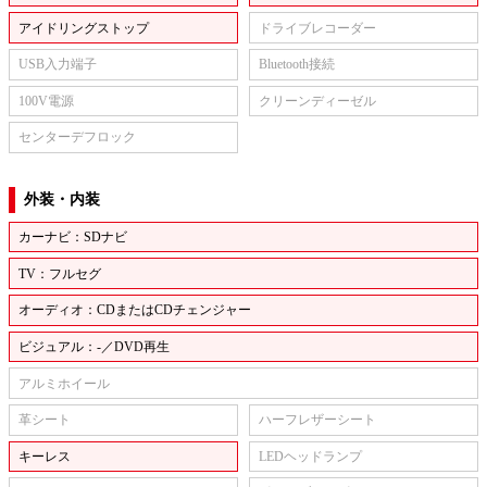
アイドリングストップ
ドライブレコーダー
USB入力端子
Bluetooth接続
100V電源
クリーンディーゼル
センターデフロック
外装・内装
カーナビ：SDナビ
TV：フルセグ
オーディオ：CDまたはCDチェンジャー
ビジュアル：-／DVD再生
アルミホイール
革シート
ハーフレザーシート
キーレス
LEDヘッドランプ