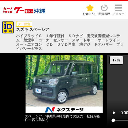
お気に入り
閲覧履歴
メニュー
グー鑑定
スズキ スペーシア
ハイブリッドＧ １年保証付 ＳＤナビ 衝突被害軽減システ
ム 禁煙車 コーナーセンサー スマートキー オートライト
オートエアコン ＣＤ ＤＶＤ再生 地デジ ドアバザー プラ
イバシーガラス
1
/
82
スペーシア 沖縄県沖縄県内での販売・登録が条
件※宮古島除く