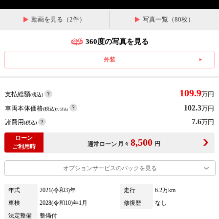
動画を見る（2件）
写真一覧（80枚）
360度の写真を見る
外装
109.9
支払総額
万円
(税込)
102.3
車両本体価格
万円
(税込)
(リ済込)
7.6
諸費用
万円
(税込)
ローン
8,500
月々
円
通常ローン
ご利用時
オプションサービスのパックを見る
年式
2021(令和3)年
走行
6.2万km
車検
2028(令和10)年1月
修復歴
なし
法定整備
整備付