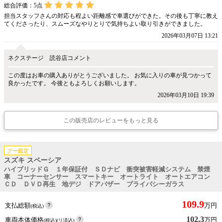
総合評価：
5
点
担当スタッフさんの対応も程よい距離感で車選びができた。その後も丁寧に教え
てくださったり、スムーズなやりとりで気持ちよい取り引きができました。
2026年03月07日 13:21
ネクステージ 読谷店コメント
この度はお車の購入ありがとうございました。 お気に入りの車が見つかって
良かったです。 今後ともよろしくお願いします。
2026年03月10日 19:39
この販売店のレビューをもっと見る
グー鑑定
スズキ スペーシア
ハイブリッドＧ １年保証付 ＳＤナビ 衝突被害軽減システム 禁煙
車 コーナーセンサー スマートキー オートライト オートエアコン
ＣＤ ＤＶＤ再生 地デジ ドアバザー プライバシーガラス
109.9
支払総額
万円
(税込)
102.3
車両本体価格
万円
(税込)(リ済込)