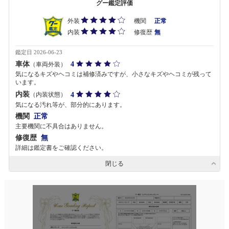
グー鑑定評価
外装
機関
正常
内装
修復歴
無
鑑定日 2026-06-23
車体
4
（車両外装）
気になるキズやヘコミは補修済みですが、小さなキズやヘコミが残って
います。
内装
4
（内装状態）
気になる汚れ等が、部分的にあります。
機関
正常
主要機関に不具合はありません。
修復歴
無
詳細は鑑定書をご確認ください。
閉じる