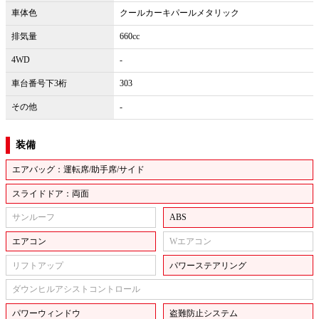
車体色
クールカーキパールメタリック
排気量
660cc
4WD
-
車台番号下3桁
303
その他
-
装備
エアバッグ：運転席/助手席/サイド
スライドドア：両面
サンルーフ
ABS
エアコン
Wエアコン
リフトアップ
パワーステアリング
ダウンヒルアシストコントロール
パワーウィンドウ
盗難防止システム