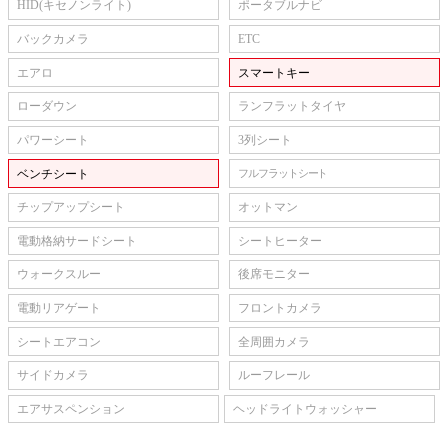
HID(キセノンライト)
ポータブルナビ
バックカメラ
ETC
エアロ
スマートキー
ローダウン
ランフラットタイヤ
パワーシート
3列シート
ベンチシート
フルフラットシート
チップアップシート
オットマン
電動格納サードシート
シートヒーター
ウォークスルー
後席モニター
電動リアゲート
フロントカメラ
シートエアコン
全周囲カメラ
サイドカメラ
ルーフレール
エアサスペンション
ヘッドライトウォッシャー