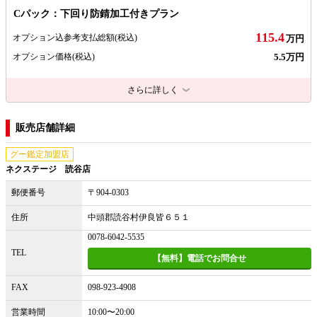
Cパック：下回り防錆加工付きプラン
115.4
オプション込参考支払総額
(税込)
万円
5.5万円
オプション価格
(税込)
さらに詳しく
販売店舗詳細
グー鑑定加盟店
ネクステージ 読谷店
郵便番号
〒904-0303
住所
中頭郡読谷村伊良皆６５１
0078-6042-5535
TEL
【無料】電話でお問合せ
FAX
098-923-4908
営業時間
10:00〜20:00