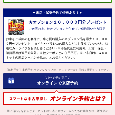
▼来店・試乗予約で特典あり！▼
★オプション１０，０００円分プレゼント
ご来店の上、他オプションと併せてご成約頂いた方限定！
お車をご成約のお客様に、車と同時購入のオプション品を最大１０，００
０円分プレゼント！ タイヤやドラレコの購入などにお役立ていただき、快
適なカーライフをお楽しみください♪ ※部品代金に利用可。工賃・保証・
諸費用等は適用対象外。※他クーポンとの併用不可。※ご来店時にＧｏｏ
ネットの来店クーポンを見た、とお伝えください。
【無料予約】来店予約ボタンをタップ後、カレンダーから日時を選択してください
1分で予約完了
オンラインで来店予約
問い合わせをするとグーネットの公式アカウントが友だちに追加され、販売店の
LINE@トークができるようになります。