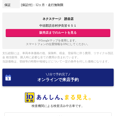
保証
[保証付]：12ヶ月・走行無制限
ネクステージ 読谷店
中頭郡読谷村伊良皆６５１
販売店までのルートを見る
※Googleマップを使用します。
スマートフォンの位置情報をONにしてください。
支払総額には、車両本体価格の他、保険料、税金、登録等に伴う費用、リサイクル預託
金 相当額等、購入時に必要な全ての費用が含まれています。
当該価格は、登録等の時期や地域などについて一定の条件を付した価格になります。
1分で予約完了
オンラインで来店予約
検査機関による検査済み中古車です。