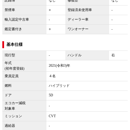
記録簿
なし
修復歴
なし
禁煙車
○
登録済未使用車
-
輸入認定中古車
-
ディーラー車
-
鑑定書付き
○
ワンオーナー
-
基本仕様
現行型
-
ハンドル
右
年式
2021(令和3)年
(初年度登録)
乗員定員
４名
燃料
ハイブリッド
ドア
5D
エコカー減税
-
対象車
ミッション
CVT
過給器
-