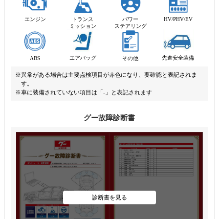
エンジン
トランス
パワー
HV/PHV/EV
ミッション
ステアリング
先進安全装備
エアバッグ
ABS
その他
※異常がある場合は主要点検項目が赤色になり、要確認と表記されま
す。
※車に装備されていない項目は「-」と表記されます
グー故障診断書
診断書を見る