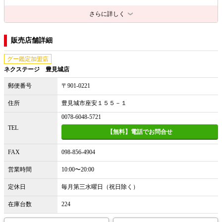
さらに詳しく
販売店舗詳細
グー鑑定加盟店
ネクステージ 豊見城店
郵便番号
〒901-0221
住所
豊見城市座安１５５－１
0078-6048-5721
TEL
【無料】電話でお問合せ
FAX
098-856-4904
営業時間
10:00〜20:00
定休日
毎月第三水曜日（祝日除く）
在庫台数
224