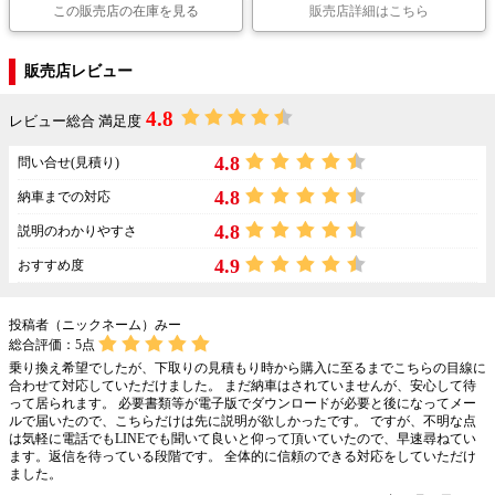
この販売店の在庫を見る
販売店詳細はこちら
販売店レビュー
4.8
レビュー総合 満足度
4.8
問い合せ(見積り)
4.8
納車までの対応
4.8
説明のわかりやすさ
4.9
おすすめ度
投稿者（ニックネーム）みー
総合評価：
5
点
乗り換え希望でしたが、下取りの見積もり時から購入に至るまでこちらの目線に
合わせて対応していただけました。 まだ納車はされていませんが、安心して待
って居られます。 必要書類等が電子版でダウンロードが必要と後になってメー
ルで届いたので、こちらだけは先に説明が欲しかったです。 ですが、不明な点
は気軽に電話でもLINEでも聞いて良いと仰って頂いていたので、早速尋ねてい
ます。返信を待っている段階です。 全体的に信頼のできる対応をしていただけ
ました。