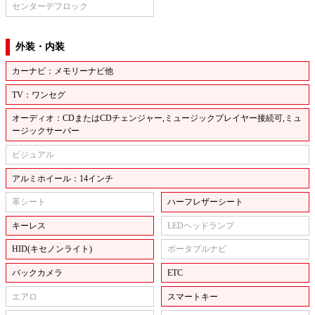
センターデフロック
外装・内装
カーナビ：メモリーナビ他
TV：ワンセグ
オーディオ：CDまたはCDチェンジャー,ミュージックプレイヤー接続可,ミュ
ージックサーバー
ビジュアル
アルミホイール：14インチ
革シート
ハーフレザーシート
キーレス
LEDヘッドランプ
HID(キセノンライト)
ポータブルナビ
バックカメラ
ETC
エアロ
スマートキー