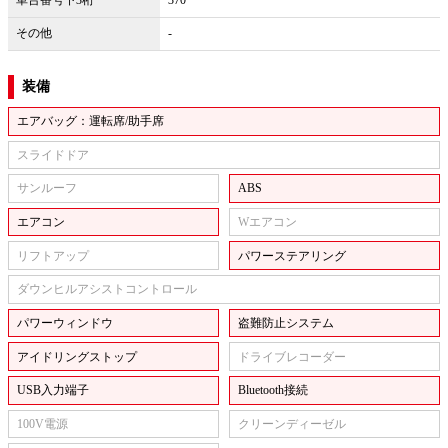
その他
-
装備
エアバッグ：運転席/助手席
スライドドア
サンルーフ
ABS
エアコン
Wエアコン
リフトアップ
パワーステアリング
ダウンヒルアシストコントロール
パワーウィンドウ
盗難防止システム
アイドリングストップ
ドライブレコーダー
USB入力端子
Bluetooth接続
100V電源
クリーンディーゼル