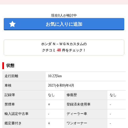
現在
0
人が検討中
お気に入りに追加
ホンダ Ｎ－ＷＧＮカスタムの
48
クチコミ
件をチェック！
状態
走行距離
10.2万km
車検
2027(令和9)年4月
記録簿
なし
修復歴
なし
禁煙車
○
登録済未使用車
-
輸入認定中古車
-
ディーラー車
-
鑑定書付き
○
ワンオーナー
-