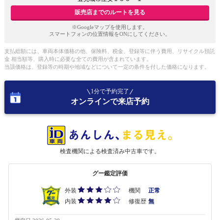
販売店までのルートを見る
※Googleマップを使用します。
スマートフォンの位置情報をONにしてください。
支払総額には、車両本体価格の他、保険料、税金、登録等に伴う費用、リサイクル預託
金 相当額等、購入時に必要な全ての費用が含まれています。
当該価格は、登録等の時期や地域などについて一定の条件を付した価格になります。
1分で予約完了
オンラインで来店予約
検査機関による検査済み中古車です。
グー鑑定評価
外装
機関
正常
内装
修復歴
無