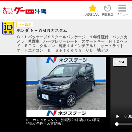
お気に入り
閲覧履歴
メニュー
グー鑑定
ホンダ Ｎ－ＷＧＮカスタム
Ｇ・ＬパッケージＳＳクールパッケージ １年保証付 バックカ
メラ 禁煙車 ハーフレザーシート スマートキー ＨＩＤヘッ
ド ＥＴＣ クルコン 純正１４インチアルミ オートライト
オートエアコン Ｂｌｕｅｔｏｏｔｈ ＣＤ 地デジ
1
/
84
Ｎ－ＷＧＮカスタム 沖縄県沖縄県内での販売・
登録が条件※宮古島除く