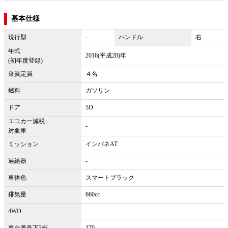
基本仕様
現行型
-
ハンドル
右
年式
2016(平成28)年
(初年度登録)
乗員定員
４名
燃料
ガソリン
ドア
5D
エコカー減税
-
対象車
ミッション
インパネAT
過給器
-
車体色
スマートブラック
排気量
660cc
4WD
-
車台番号下3桁
370