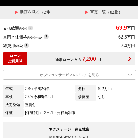
動画を見る（2件）
写真一覧（82枚）
69.9
支払総額
万円
(税込)
62.5
車両本体価格
万円
(税込)
(リ済込)
7.4
諸費用
万円
(税込)
ローン
7,200
月々
円
通常ローン
ご利用時
オプションサービスのパックを見る
年式
2016(平成28)年
走行
10.2万km
車検
2027(令和9)年4月
修復歴
なし
法定整備
整備付
保証
[保証付]：12ヶ月・走行無制限
ネクステージ 豊見城店
豊見城市座安１５５－１