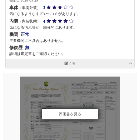
鑑定日 2026-05-29
車体
3
（車両外装）
気になるようなキズやヘコミがあります。
内装
4
（内装状態）
気になる汚れ等が、部分的にあります。
機関
正常
主要機関に不具合はありません。
修復歴
無
詳細は鑑定書をご確認ください。
閉じる
評価書を見る