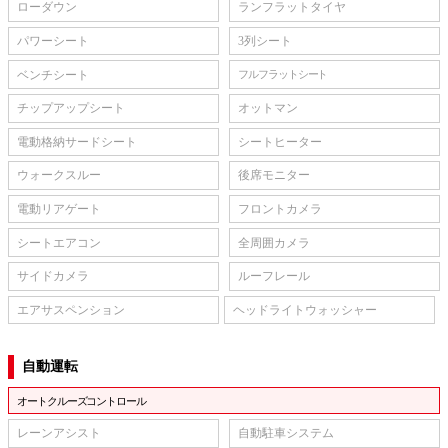
ローダウン
ランフラットタイヤ
パワーシート
3列シート
ベンチシート
フルフラットシート
チップアップシート
オットマン
電動格納サードシート
シートヒーター
ウォークスルー
後席モニター
電動リアゲート
フロントカメラ
シートエアコン
全周囲カメラ
サイドカメラ
ルーフレール
エアサスペンション
ヘッドライトウォッシャー
自動運転
オートクルーズコントロール
レーンアシスト
自動駐車システム