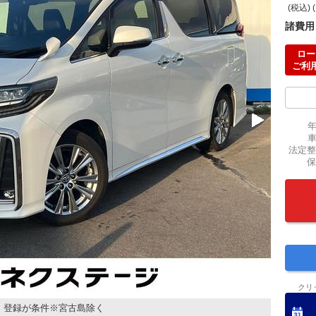
(税込) 
諸費用
ロー
ご利
法定整
保
クリ
・登録が条件※宮古島除く