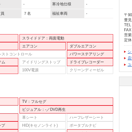
器
-
寒冷地仕様
-
定員
７名
福祉車両
-
〒90
豊見
TEL 
FAX 
営業時
スライドドア：両面電動
定休
エアコン
ダブルエアコン
シ
シストコントロール
パワーステアリング
店
テム
アイドリングストップ
ドライブレコーダー
ユ
100V電源
クリーンディーゼル
TV：フルセグ
ビジュアル：-／DVD再生
革シート
ハーフレザーシート
ンプ
HID(キセノンライト)
ポータブルナビ