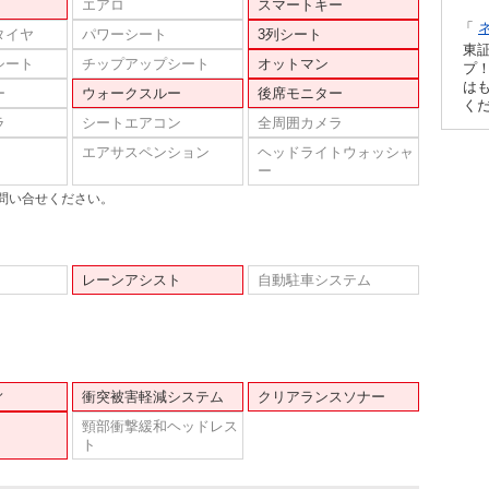
エアロ
スマートキー
「
タイヤ
パワーシート
3列シート
東
シート
チップアップシート
オットマン
プ！
は
ー
ウォークスルー
後席モニター
く
ラ
シートエアコン
全周囲カメラ
エアサスペンション
ヘッドライトウォッシャ
ー
問い合せください。
レーンアシスト
自動駐車システム
ィ
衝突被害軽減システム
クリアランスソナー
頸部衝撃緩和ヘッドレス
ト