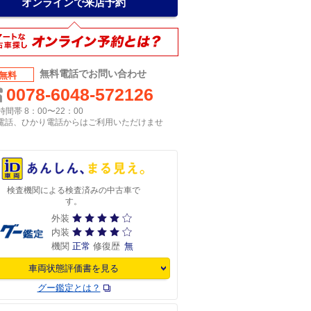
オンラインで来店予約
無料電話でお問い合わせ
無料
0078-6048-572126
間帯 8：00〜22：00
P電話、ひかり電話からはご利用いただけませ
検査機関による検査済みの中古車で
す。
外装
内装
機関
正常
修復歴
無
車両状態評価書を見る
グー鑑定とは？