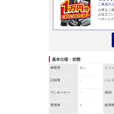
ご来店の
お車をご
お役立て
ーポンと
基本仕様・状態
修復歴
なし
ミッ
記録簿
-
ハン
ワンオーナー
-
4WD
禁煙車
○
使用