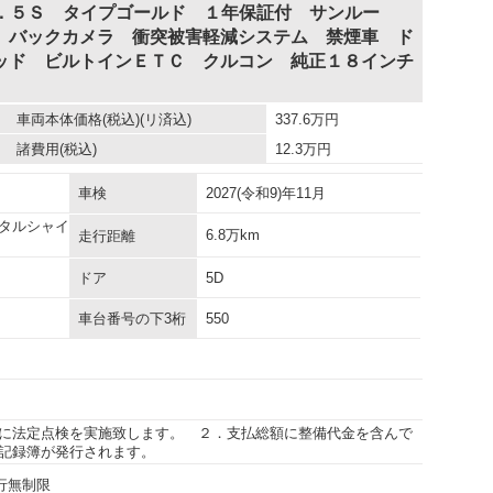
２．５Ｓ タイプゴールド １年保証付 サンルー
 バックカメラ 衝突被害軽減システム 禁煙車 ド
ッド ビルトインＥＴＣ クルコン 純正１８インチ
車両本体価格
(税込)(リ済込)
337.6
万円
諸費用
(税込)
12.3
万円
車検
2027(令和9)年11月
タルシャイ
6.8万km
走行距離
ドア
5D
車台番号の下3桁
550
に法定点検を実施致します。 ２．支払総額に整備代金を含んで
記録簿が発行されます。
走行無制限