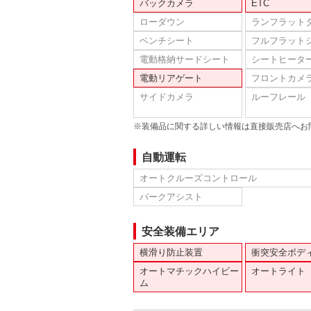
バックカメラ
ETC
ローダウン
ランフラット
ベンチシート
フルフラット
電動格納サードシート
シートヒータ
電動リアゲート
フロントカメ
サイドカメラ
ルーフレール
※装備品に関する詳しい情報は直接販売店へお
自動運転
オートクルーズコントロール
パークアシスト
安全装備エリア
横滑り防止装置
衝突安全ボデ
オートマチックハイビー
オートライト
ム