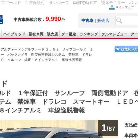
イプゴールド １年保証付 サンルーフ 両側電動ドア 後席モニター バック
サイトマップ
9,990
中古車掲載台数：
台
中古車
｜
販売店
ハイブリッド
福祉車両
販売店
グー鑑定
ランキング
クルマレビュー
グー
アルファード
アルファード ２．５Ｓ タイプゴールド １
ター バックカメラ 衝突被害軽減システム 禁煙車 ドラレ
ＴＣ クルコン 純正１８インチアルミ 車線逸脱警報
ード
ルド １年保証付 サンルーフ 両側電動ドア 
テム 禁煙車 ドラレコ スマートキー ＬＥＤ
８インチアルミ 車線逸脱警報
1
支払総
/87
車両本