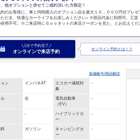
上、他オプションと併せてご成約頂いた方限定！
成約のお客様に、車と同時購入のオプション品を最大１０，０００円分プレゼ
いただき、快適なカーライフをお楽しみください♪ ※部品代金に利用可。工賃
の併用不可。※ご来店時にＧｏｏネットの来店クーポンを見た、とお伝えくだ
1分で予約完了
オンライン予約とは！？
オンラインで来店予約
装備略号/用語解説
ション
インパネAT
エコカー減税対
-
象
ドル
右
電気自動車
-
（EV）
-
ハイブリッドカ
-
ー
燃料
ガソリン
キャンピングカ
-
ー