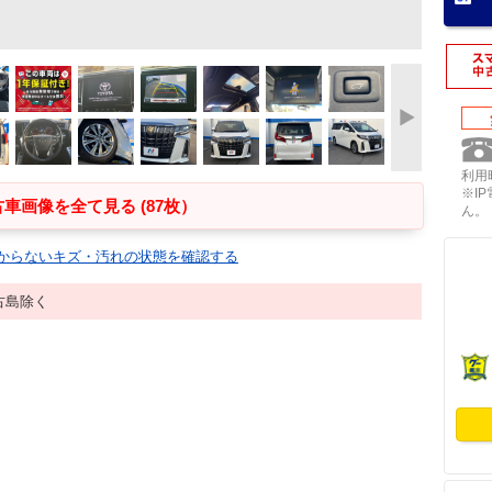
利用時
※I
車画像を全て見る (87枚）
ん。
からないキズ・汚れの状態を確認する
古島除く