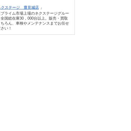
ネクステージ 豊見城店
」
証プライム市場上場のネクステージグルー
全国総在庫30，000台以上。販売・買取
もちろん、車検やメンテナンスまでお任せ
ださい！