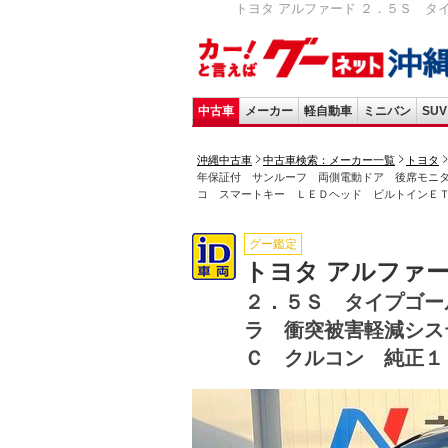
トヨタ アルファード ２．５Ｓ タ
中古車
メーカー
軽自動車
ミニバン
SUV
沖縄中古車
中古車検索：メーカー一覧
トヨタ
年保証付 サンルーフ 両側電動ドア 後席モニ
コ スマートキー ＬＥＤヘッド ビルトインＥ
グー鑑定
トヨタ アルファ
２．５Ｓ タイプゴー
ラ 衝突被害軽減シス
Ｃ クルコン 純正１