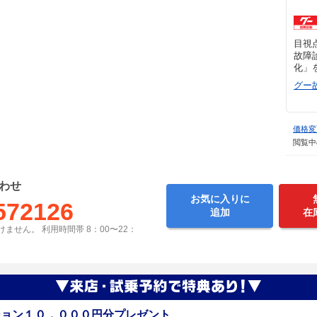
目視
故障
化」
グー
価格変
閲覧中
わせ
お気に入りに
572126
追加
在
ません。 利用時間帯 8：00〜22：
ション１０，０００円分プレゼント