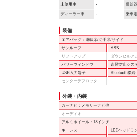
未使用車
-
過給
ディーラー車
-
乗車
装備
エアバッグ：運転席/助手席/サイド
サンルーフ
ABS
リフトアップ
ダウンヒルア
パワーウィンドウ
盗難防止シス
USB入力端子
Bluetooth接続
センターデフロック
外装・内装
カーナビ：メモリーナビ他
オーディオ
アルミホイール：18インチ
キーレス
LEDヘッドラ