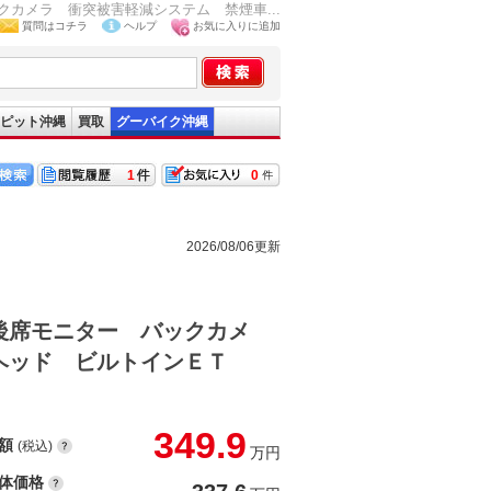
カメラ 衝突被害軽減システム 禁煙車...
質問はコチラ
ヘルプ
お気に入りに追加
ピット沖縄
買取
グーバイク沖縄
1
0
2026/08/06更新
後席モニター バックカメ
ヘッド ビルトインＥＴ
349.9
額
(税込)
万円
体価格