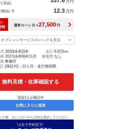
337.6
万円
(リ済込)
12.3
(税込)
万円
ン
27,500
通常ローン
月々
円
用時
オプションサービスのパックを見る
年式
2020(令和2)年
走行
6.8万km
車検
2027(令和9)年11月
修復歴
なし
備
整備付
証
[保証付]：12ヶ月・走行無制限
無料見積・在庫確認する
現在
2
人が検討中
お気に入りに追加
ック後、カレンダーから日時を選択してください
1分で予約完了