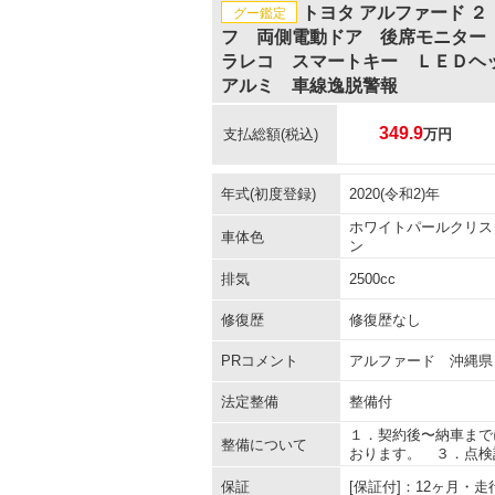
トヨタ アルファード 
グー鑑定
フ 両側電動ドア 後席モニター
ラレコ スマートキー ＬＥＤヘ
アルミ 車線逸脱警報
349.9
支払総額
(税込)
万円
年式(初度登録)
2020(令和2)年
ホワイトパールクリス
車体色
ン
排気
2500cc
修復歴
修復歴なし
PRコメント
アルファード 沖縄県
法定整備
整備付
１．契約後〜納車まで
整備について
おります。 ３．点検
保証
[保証付]：12ヶ月・