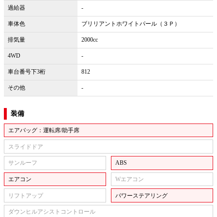
過給器
-
車体色
ブリリアントホワイトパール（３Ｐ）
排気量
2000cc
4WD
-
車台番号下3桁
812
その他
-
装備
エアバッグ：運転席/助手席
スライドドア
サンルーフ
ABS
エアコン
Wエアコン
リフトアップ
パワーステアリング
ダウンヒルアシストコントロール