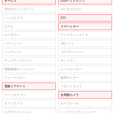
キーレス
LEDヘッドランプ
HID(キセノンライト)
ポータブルナビ
バックカメラ
ETC
エアロ
スマートキー
ローダウン
ランフラットタイヤ
パワーシート
3列シート
ベンチシート
フルフラットシート
チップアップシート
オットマン
電動格納サードシート
シートヒーター
ウォークスルー
後席モニター
電動リアゲート
フロントカメラ
シートエアコン
全周囲カメラ
サイドカメラ
ルーフレール
エアサスペンション
ヘッドライトウォッシャー