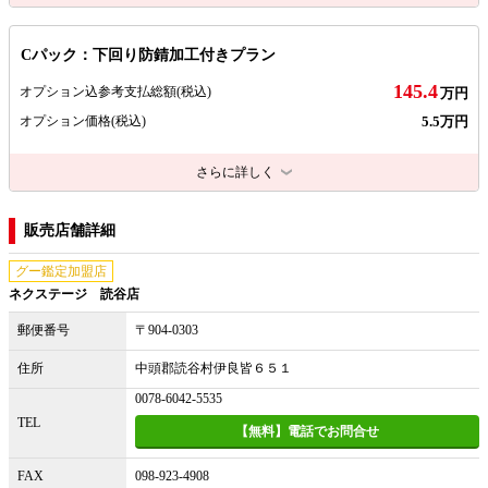
Cパック：下回り防錆加工付きプラン
145.4
オプション込参考支払総額
(税込)
万円
5.5万円
オプション価格
(税込)
さらに詳しく
販売店舗詳細
グー鑑定加盟店
ネクステージ 読谷店
郵便番号
〒904-0303
住所
中頭郡読谷村伊良皆６５１
0078-6042-5535
TEL
【無料】電話でお問合せ
FAX
098-923-4908