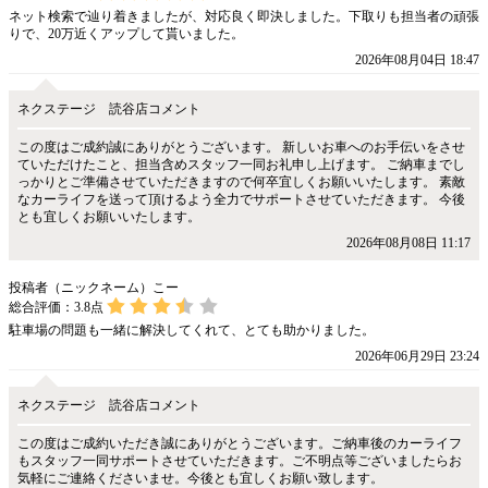
ネット検索で辿り着きましたが、対応良く即決しました。下取りも担当者の頑張
りで、20万近くアップして貰いました。
2026年08月04日 18:47
ネクステージ 読谷店コメント
この度はご成約誠にありがとうございます。 新しいお車へのお手伝いをさせ
ていただけたこと、担当含めスタッフ一同お礼申し上げます。 ご納車までし
っかりとご準備させていただきますので何卒宜しくお願いいたします。 素敵
なカーライフを送って頂けるよう全力でサポートさせていただきます。 今後
とも宜しくお願いいたします。
2026年08月08日 11:17
投稿者（ニックネーム）こー
総合評価：
3.8
点
駐車場の問題も一緒に解決してくれて、とても助かりました。
2026年06月29日 23:24
ネクステージ 読谷店コメント
この度はご成約いただき誠にありがとうございます。ご納車後のカーライフ
もスタッフ一同サポートさせていただきます。ご不明点等ございましたらお
気軽にご連絡くださいませ。今後とも宜しくお願い致します。