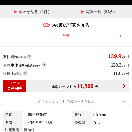
動画を見る（2件）
写真一覧（85枚）
360度の写真を見る
外装
139.9
支払総額
万円
(税込)
128.3
車両本体価格
万円
(税込)
(リ済込)
11.6
諸費用
万円
(税込)
ローン
11,500
月々
円
通常ローン
ご利用時
オプションサービスのパックを見る
年式
2018(平成30)年
走行
9.5万km
車検
2027(令和9)年11月
修復歴
なし
法定整備
整備付