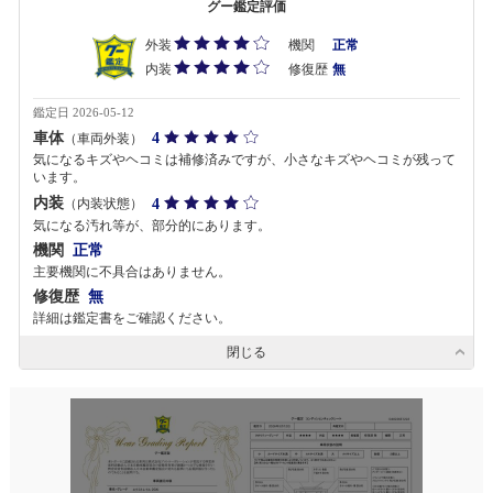
グー鑑定評価
外装
機関
正常
内装
修復歴
無
鑑定日 2026-05-12
車体
4
（車両外装）
気になるキズやヘコミは補修済みですが、小さなキズやヘコミが残って
います。
内装
4
（内装状態）
気になる汚れ等が、部分的にあります。
機関
正常
主要機関に不具合はありません。
修復歴
無
詳細は鑑定書をご確認ください。
閉じる