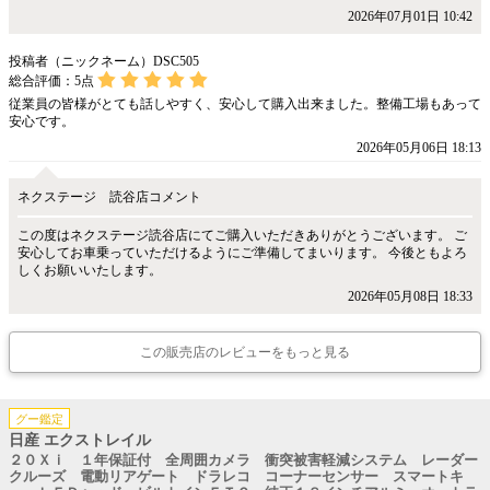
2026年07月01日 10:42
投稿者（ニックネーム）DSC505
総合評価：
5
点
従業員の皆様がとても話しやすく、安心して購入出来ました。整備工場もあって
安心です。
2026年05月06日 18:13
ネクステージ 読谷店コメント
この度はネクステージ読谷店にてご購入いただきありがとうございます。 ご
安心してお車乗っていただけるようにご準備してまいります。 今後ともよろ
しくお願いいたします。
2026年05月08日 18:33
この販売店のレビューをもっと見る
グー鑑定
日産 エクストレイル
２０Ｘｉ １年保証付 全周囲カメラ 衝突被害軽減システム レーダー
クルーズ 電動リアゲート ドラレコ コーナーセンサー スマートキ