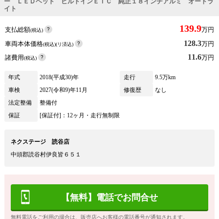
ー ＬＥＤヘッド ビルトインＥＴＣ 純正１８インチアルミ オートラ
イト
139.9
支払総額
万円
(税込)
128.3
車両本体価格
万円
(税込)(リ済込)
11.6
諸費用
万円
(税込)
年式
2018(平成30)年
走行
9.5万km
車検
2027(令和9)年11月
修復歴
なし
法定整備
整備付
保証
[保証付]：12ヶ月・走行無制限
ネクステージ 読谷店
中頭郡読谷村伊良皆６５１
【無料】電話でお問合せ
無料電話をご利用の場合は、販売店へお客様の電話番号が通知されます。