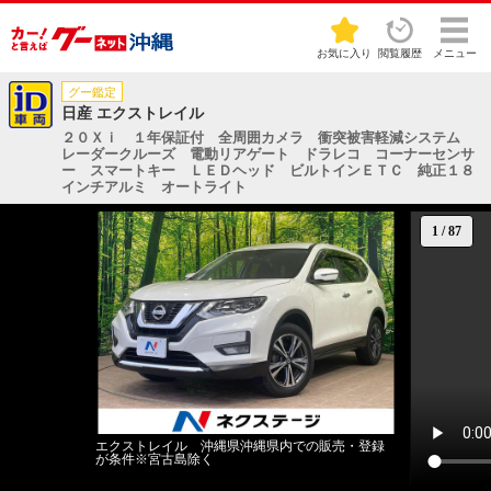
お気に入り
閲覧履歴
メニュー
グー鑑定
日産 エクストレイル
２０Ｘｉ １年保証付 全周囲カメラ 衝突被害軽減システム
レーダークルーズ 電動リアゲート ドラレコ コーナーセンサ
ー スマートキー ＬＥＤヘッド ビルトインＥＴＣ 純正１８
インチアルミ オートライト
1
/
87
エクストレイル 沖縄県沖縄県内での販売・登録
が条件※宮古島除く