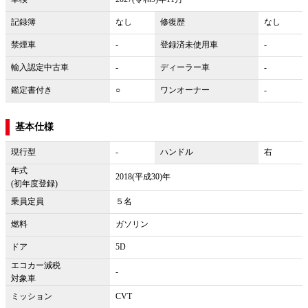
記録簿
なし
修復歴
なし
禁煙車
-
登録済未使用車
-
輸入認定中古車
-
ディーラー車
-
鑑定書付き
○
ワンオーナー
-
基本仕様
現行型
-
ハンドル
右
年式
2018(平成30)年
(初年度登録)
乗員定員
５名
燃料
ガソリン
ドア
5D
エコカー減税
-
対象車
ミッション
CVT