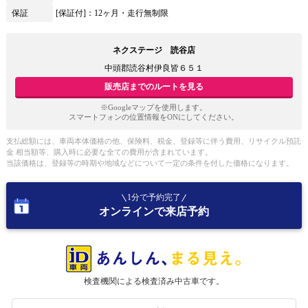
保証
[保証付]：12ヶ月・走行無制限
ネクステージ 読谷店
中頭郡読谷村伊良皆６５１
販売店までのルートを見る
※Googleマップを使用します。
スマートフォンの位置情報をONにしてください。
支払総額には、車両本体価格の他、保険料、税金、登録等に伴う費用、リサイクル預託
金 相当額等、購入時に必要な全ての費用が含まれています。
当該価格は、登録等の時期や地域などについて一定の条件を付した価格になります。
1分で予約完了
オンラインで来店予約
検査機関による検査済み中古車です。