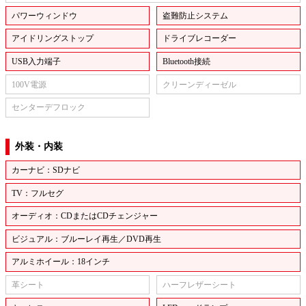
パワーウィンドウ
盗難防止システム
アイドリングストップ
ドライブレコーダー
USB入力端子
Bluetooth接続
100V電源
クリーンディーゼル
センターデフロック
外装・内装
カーナビ：SDナビ
TV：フルセグ
オーディオ：CDまたはCDチェンジャー
ビジュアル：ブルーレイ再生／DVD再生
アルミホイール：18インチ
革シート
ハーフレザーシート