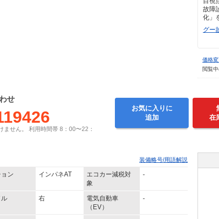
目視
故障
化」
グー
価格変
閲覧中
わせ
お気に入りに
119426
追加
在
ません。 利用時間帯 8：00〜22：
装備略号/用語解説
ション
インパネAT
エコカー減税対
-
象
ドル
右
電気自動車
-
（EV）