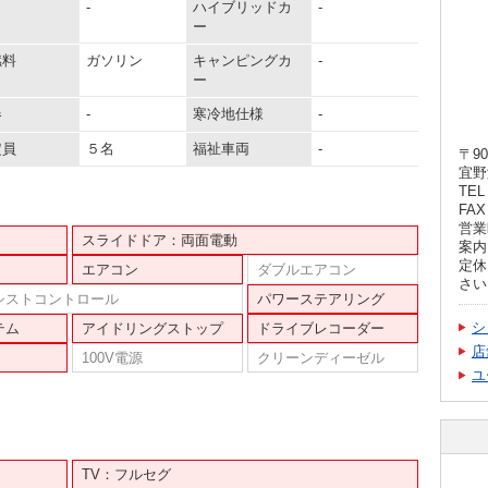
-
ハイブリッドカ
-
ー
燃料
ガソリン
キャンピングカ
-
ー
器
-
寒冷地仕様
-
定員
５名
福祉車両
-
〒90
宜野
TEL 
FAX 
営業
スライドドア：両面電動
案内
定休
エアコン
ダブルエアコン
さい
シストコントロール
パワーステアリング
シ
テム
アイドリングストップ
ドライブレコーダー
店
100V電源
クリーンディーゼル
ユ
TV：フルセグ