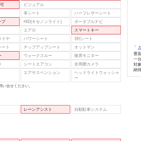
可
ビジュアル
革シート
ハーフレザーシート
ンプ
HID(キセノンライト)
ポータブルナビ
エアロ
スマートキー
タイヤ
パワーシート
3列シート
シート
チップアップシート
オットマン
「
豊
ー
ウォークスルー
後席モニター
一
ラ
シートエアコン
全周囲カメラ
対
納
エアサスペンション
ヘッドライトウォッシャ
ー
問い合せください。
レーンアシスト
自動駐車システム