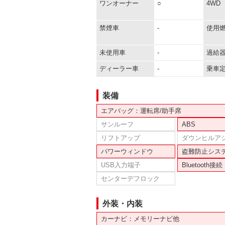
ワンオーナー
○
4WD
禁煙車
-
使用
未使用車
-
過給
ディーラー車
-
乗車
装備
エアバッグ：運転席/助手席
サンルーフ
ABS
リフトアップ
ダウンヒルア
パワーウィンドウ
盗難防止シス
USB入力端子
Bluetooth接続
センターデフロック
外装・内装
カーナビ：メモリーナビ他