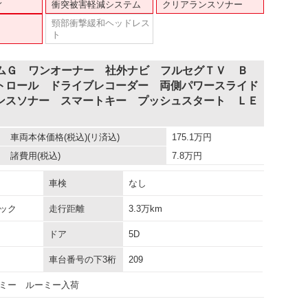
ィ
衝突被害軽減システム
クリアランスソナー
頸部衝撃緩和ヘッドレス
ト
タムＧ ワンオーナー 社外ナビ フルセグＴＶ Ｂ
トロール ドライブレコーダー 両側パワースライド
ンスソナー スマートキー プッシュスタート ＬＥ
車両本体価格
(税込)(リ済込)
175.1
万円
諸費用
(税込)
7.8
万円
車検
なし
ック
走行距離
3.3万km
ドア
5D
車台番号の下3桁
209
ミー ルーミー入荷