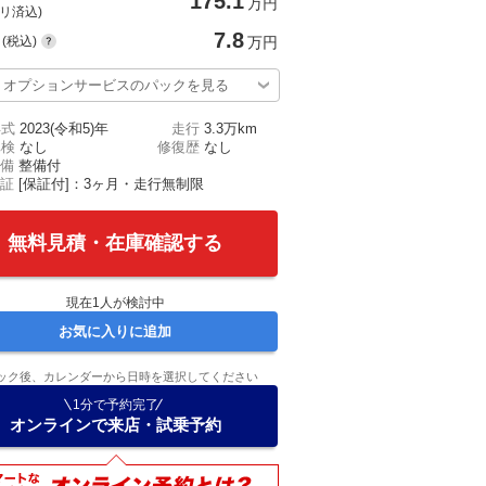
175.1
万円
(リ済込)
7.8
(税込)
万円
オプションサービスのパックを見る
年式
2023(令和5)年
走行
3.3万km
車検
なし
修復歴
なし
備
整備付
証
[保証付]：3ヶ月・走行無制限
無料見積・在庫確認する
現在
1
人が検討中
お気に入りに追加
ック後、カレンダーから日時を選択してください
1分で予約完了
オンラインで来店・試乗予約