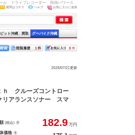
ル ドライブレコーダー 両側パワース...
質問はコチラ
ヘルプ
お気に入りに追加
ピット沖縄
買取
グーバイク沖縄
1
0
2026/07/21更新
ｔｈ クルーズコントロー
クリアランスソナー スマ
182.9
額
(税込)
万円
体価格