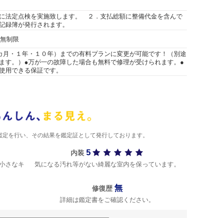
に法定点検を実施致します。 ２．支払総額に整備代金を含んで
記録簿が発行されます。
行無制限
カ月・１年・１０年）までの有料プランに変更が可能です！（別途
ます。）●万が一の故障した場合も無料で修理が受けられます。●
使用できる保証です。
)が鑑定を行い、その結果を鑑定証として発行しております。
5
内装
小さなキ
気になる汚れ等がない綺麗な室内を保っています。
無
修復歴
詳細は鑑定書をご確認ください。