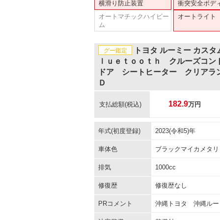
横滑り防止装置
衝突安全ボデ
オートマチックハイビー
オートライト
ム
トヨタ ルーミー カス
グー鑑定
ｌｕｅｔｏｏｔｈ クルーズコン
ドア シートヒーター クリアラ
Ｄ
182.9
支払総額
(税込)
万円
年式(初度登録)
2023(令和5)年
車体色
ブラックマイカメタリ
排気
1000cc
修復歴
修復歴なし
PRコメント
沖縄トヨタ 沖縄ルー