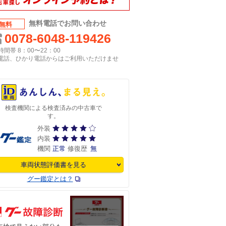
無料電話でお問い合わせ
無料
0078-6048-119426
間帯 8：00〜22：00
P電話、ひかり電話からはご利用いただけませ
検査機関による検査済みの中古車で
す。
外装
内装
機関
正常
修復歴
無
車両状態評価書を見る
グー鑑定とは？