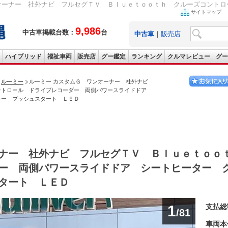
オーナー 社外ナビ フルセグＴＶ Ｂｌｕｅｔｏｏｔｈ クルーズコントロー
サイトマップ
9,986
中古車掲載台数：
台
中古車
｜
販売店
ハイブリッド
福祉車両
販売店
グー鑑定
ランキング
クルマレビュー
グー
ルーミー
ルーミー カスタムＧ ワンオーナー 社外ナビ
ントロール ドライブレコーダー 両側パワースライドドア
キー プッシュスタート ＬＥＤ
ナー 社外ナビ フルセグＴＶ Ｂｌｕｅｔｏｏ
ー 両側パワースライドドア シートヒーター 
タート ＬＥＤ
1
支払総
/81
車両本