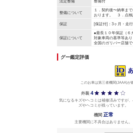
法定整備
整備付
１．契約後〜納車まで
整備について
おります。 ３．点検
保証
[保証付]：3ヶ月・走
●最長１０年保証（６
保証について
対象車両の基準等あり
全国のガリバー店舗で
グー鑑定評価
このお車は第三者機関(JAAA
4
外装
気になるキズやヘコミは補修済みですが、
ズやヘコミが残っています。
正常
機関
主要機関に不具合はありません。