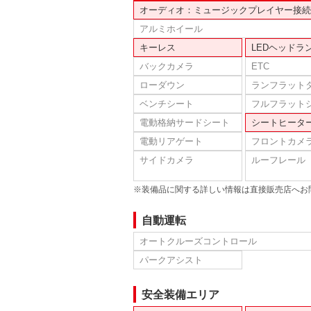
オーディオ：ミュージックプレイヤー接続
アルミホイール
キーレス
LEDヘッドラ
バックカメラ
ETC
ローダウン
ランフラット
ベンチシート
フルフラット
電動格納サードシート
シートヒータ
電動リアゲート
フロントカメ
サイドカメラ
ルーフレール
※装備品に関する詳しい情報は直接販売店へお
自動運転
オートクルーズコントロール
パークアシスト
安全装備エリア