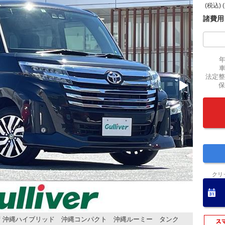
(税込) 
諸費用
法定整
保
クリ
荷 沖縄ハイブリッド 沖縄コンパクト 沖縄ルーミー タンク