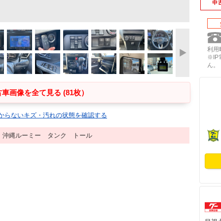
利用時
※I
ん。
車画像を全て見る (81枚）
からないキズ・汚れの状態を確認する
 沖縄ルーミー タンク トール