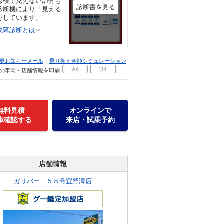
点検で見えない部分も
診断書を見る
診断機により「見える
をしています。
故障診断とは
更お知らせメール
乗り換え金額シミュレーション
の車両・店舗情報を印刷
無料見積
オンラインで
庫確認する
来店・試乗予約
店舗情報
ガリバー ５８号宜野湾店