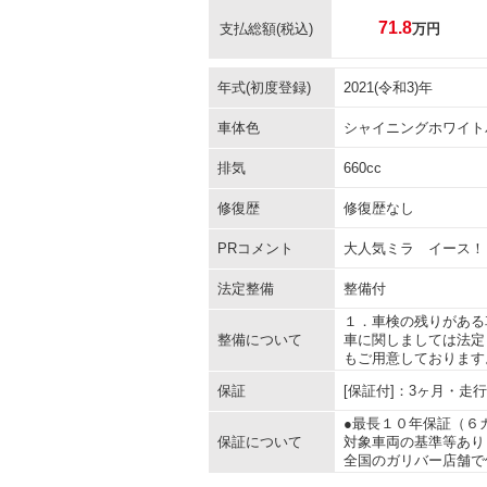
71.8
支払総額
(税込)
万円
年式(初度登録)
2021(令和3)年
車体色
シャイニングホワイト
排気
660cc
修復歴
修復歴なし
PRコメント
大人気ミラ イース！
法定整備
整備付
１．車検の残りがある
整備について
車に関しましては法定
もご用意しております
保証
[保証付]：3ヶ月・走
●最長１０年保証（６
保証について
対象車両の基準等あり
全国のガリバー店舗で