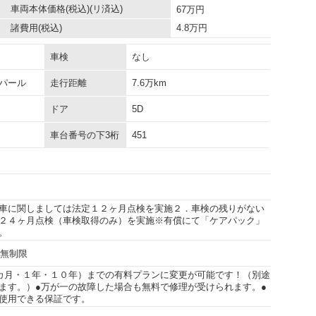
車両本体価格
(税込)(リ済込)
67
万円
諸費用
(税込)
4.8
万円
車検
なし
パール
走行距離
7.6万km
ドア
5D
車台番号の下3桁
451
車に関しましては法定１２ヶ月点検を実施２．車検の残りがない
２４ヶ月点検（車検取得のみ）を実施※有償にて「ケアパック」
。
行無制限
カ月・１年・１０年）までの有料プランに変更が可能です！（別途
ます。）●万が一の故障した場合も無料で修理が受けられます。●
使用できる保証です。