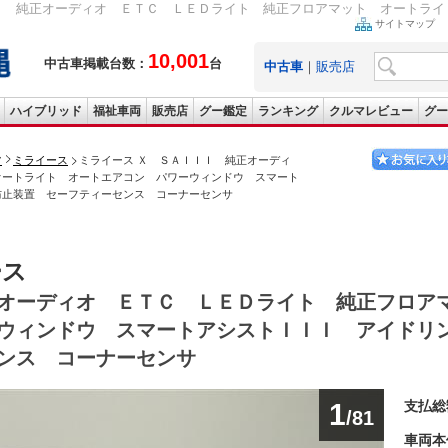
Ｉ 純正オーディオ ＥＴＣ ＬＥＤライト 純正フロアマット オートライト
サイトマップ
10,001
中古車掲載台数：
台
中古車
｜
販売店
ハイブリッド
福祉車両
販売店
グー鑑定
ランキング
クルマレビュー
グー
ツ
ミライース
ミライース Ｘ ＳＡＩＩＩ 純正オーディ
オートライト オートエアコン パワーウィンドウ スマート
防止装置 セーフティーセンス コーナーセンサ
ース
オーディオ ＥＴＣ ＬＥＤライト 純正フロア
ウィンドウ スマートアシストＩＩＩ アイドリ
ンス コーナーセンサ
1
支払総
/81
車両本