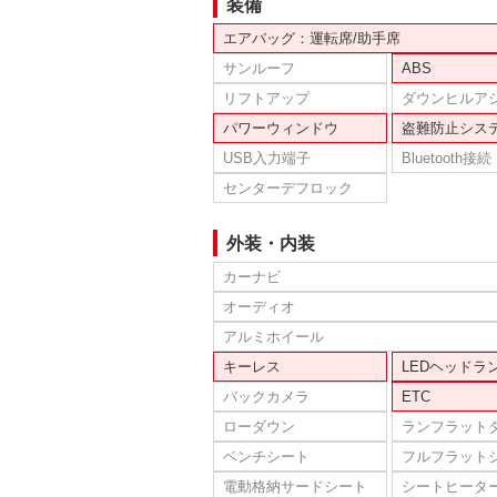
装備
エアバッグ：運転席/助手席
サンルーフ
ABS
リフトアップ
ダウンヒルア
パワーウィンドウ
盗難防止シス
USB入力端子
Bluetooth接続
センターデフロック
外装・内装
カーナビ
オーディオ
アルミホイール
キーレス
LEDヘッドラ
バックカメラ
ETC
ローダウン
ランフラット
ベンチシート
フルフラット
電動格納サードシート
シートヒータ