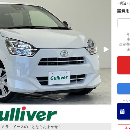
(税込) 
諸費用
法定整
保
クリ
！ミラ イースのことならおまかせ！