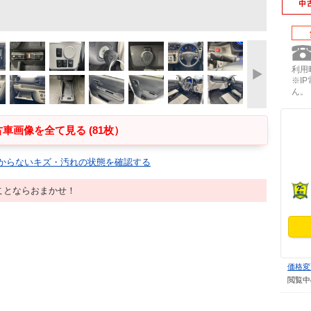
利用時
※I
ん。
車画像を全て見る (81枚）
からないキズ・汚れの状態を確認する
ことならおまかせ！
価格変
閲覧中