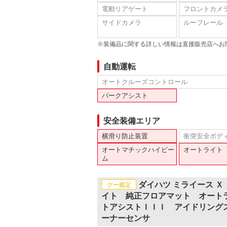
電動リアゲート
フロントカメ
サイドカメラ
ルーフレール
※装備品に関する詳しい情報は直接販売店へお
自動運転
オートクルーズコントロール
パークアシスト
安全装備エリア
横滑り防止装置
衝突安全ボデ
オートマチックハイビー
オートライト
ム
ダイハツ ミライース 
グー鑑定
イト 純正フロアマット オート
トアシストＩＩＩ アイドリング
ーナーセンサ