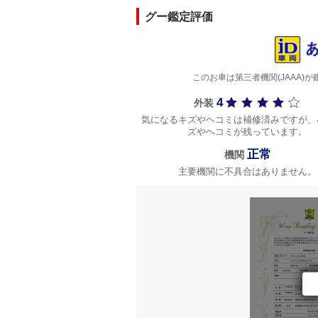
グー鑑定評価
このお車は第三者機関(JAAA
4
外装
気になるキズやヘコミは補修済みですが、
ズやヘコミが残っています。
正常
機関
主要機関に不具合はありません。