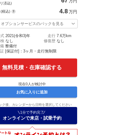
67
万円
(リ済込)
4.8
(税込)
万円
オプションサービスのパックを見る
年式
2021(令和3)年
走行
7.6万km
車検
なし
修復歴
なし
備
整備付
証
[保証付]：3ヶ月・走行無制限
無料見積・在庫確認する
現在
0
人が検討中
お気に入りに追加
ック後、カレンダーから日時を選択してください
1分で予約完了
オンラインで来店・試乗予約