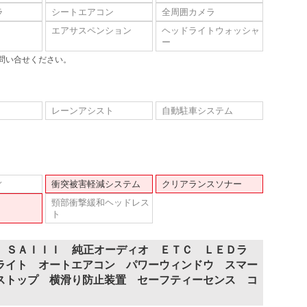
ラ
シートエアコン
全周囲カメラ
エアサスペンション
ヘッドライトウォッシャ
ー
問い合せください。
レーンアシスト
自動駐車システム
ィ
衝突被害軽減システム
クリアランスソナー
頸部衝撃緩和ヘッドレス
ト
Ｘ ＳＡＩＩＩ 純正オーディオ ＥＴＣ ＬＥＤラ
ライト オートエアコン パワーウィンドウ スマー
ストップ 横滑り防止装置 セーフティーセンス コ