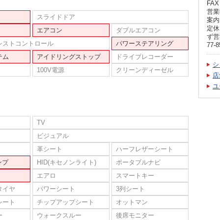
FAX 
営業
スライドドア
案内
定休
エアコン
ダブルエアコン
ず営
シストコントロール
パワーステアリング
77-8
テム
アイドリングストップ
ドライブレコーダー
シ
100V電源
クリーンディーゼル
店
ユ
TV
ビジュアル
革シート
ハーフレザーシート
ンプ
HID(キセノンライト)
ポータブルナビ
エアロ
スマートキー
タイヤ
パワーシート
3列シート
シート
チップアップシート
オットマン
ー
ウォークスルー
後席モニター