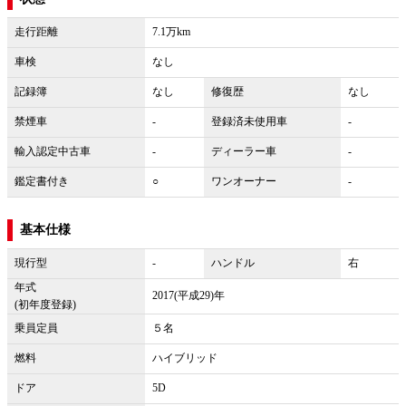
走行距離
7.1万km
車検
なし
記録簿
なし
修復歴
なし
禁煙車
-
登録済未使用車
-
輸入認定中古車
-
ディーラー車
-
鑑定書付き
○
ワンオーナー
-
基本仕様
現行型
-
ハンドル
右
年式
2017(平成29)年
(初年度登録)
乗員定員
５名
燃料
ハイブリッド
ドア
5D