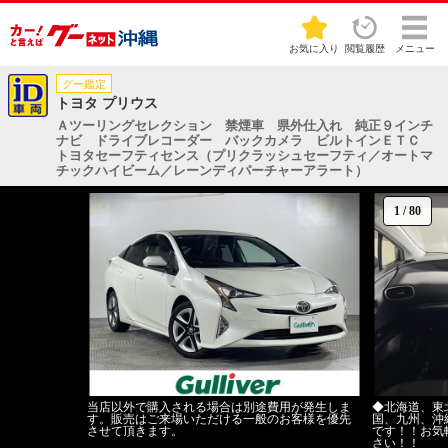
お気に入り
閲覧履歴
メニュー
グー鑑定
トヨタ プリウス
Ａツーリングセレクション 禁煙車 県外仕入れ 純正９インチ
ナビ ドライブレコーダー バックカメラ ビルトインＥＴＣ
トヨタセーフティセンス（プリクラッシュセーフティ／オートマ
チックハイビーム／レーンディパーチャーアラート）
1
/
80
当店以外で購入される場合は別途費用が発生しま
◆北海道、東
す。販売はご来場いただける一般のお客様を優先
国、九州、沖
させて頂きます。
です！！お気
さい！！