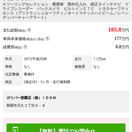
Ａツーリングセレクション 禁煙車 県外仕入れ 純正９インチナビ ド
ライブレコーダー バックカメラ ビルトインＥＴＣ トヨタセーフティ
センス（プリクラッシュセーフティ／オートマチックハイビーム／レーン
ディパーチャーアラート）
185.8
支払総額
万円
(税込)
177
車両本体価格
万円
(税込)(リ済込)
8.8
諸費用
万円
(税込)
年式
2017(平成29)年
走行
7.1万km
車検
なし
修復歴
なし
法定整備
整備付
保証
[保証付]：3ヶ月・走行無制限
ガリバー那覇店（株）ＩＤＯＭ
那覇市天久２丁目６－８
【無料】電話でお問合せ