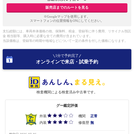
販売店までのルートを見る
※Googleマップを使用します。
スマートフォンの位置情報をONにしてください。
支払総額には、車両本体価格の他、保険料、税金、登録等に伴う費用、リサイクル預託
金 相当額等、購入時に必要な全ての費用が含まれています。
当該価格は、登録等の時期や地域などについて一定の条件を付した価格になります。
1分で予約完了
オンラインで来店・試乗予約
検査機関による検査済み中古車です。
グー鑑定評価
外装
機関
正常
内装
修復歴
無