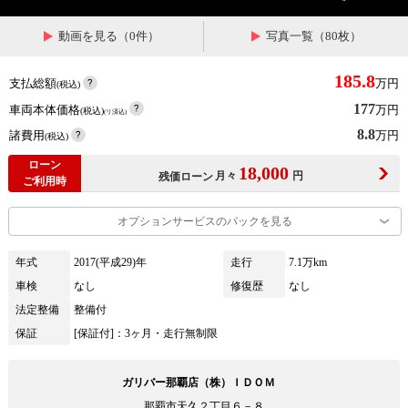
動画を見る（0件）
写真一覧（80枚）
185.8
支払総額
万円
(税込)
177
車両本体価格
万円
(税込)
(リ済込)
8.8
諸費用
万円
(税込)
ローン
18,000
月々
円
残価ローン
ご利用時
オプションサービスのパックを見る
年式
2017(平成29)年
走行
7.1万km
車検
なし
修復歴
なし
法定整備
整備付
保証
[保証付]：3ヶ月・走行無制限
ガリバー那覇店（株）ＩＤＯＭ
那覇市天久２丁目６－８