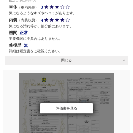
鑑定日 2026-07-06
車体
3
（車両外装）
気になるようなキズやヘコミがあります。
内装
4
（内装状態）
気になる汚れ等が、部分的にあります。
機関
正常
主要機関に不具合はありません。
修復歴
無
詳細は鑑定書をご確認ください。
閉じる
評価書を見る