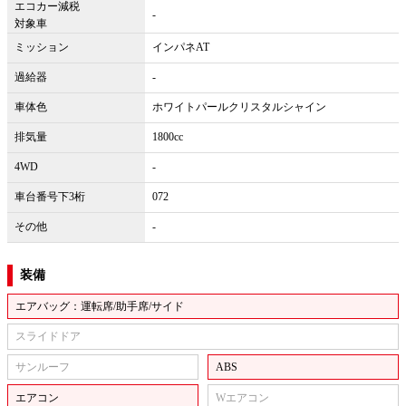
エコカー減税
-
対象車
ミッション
インパネAT
過給器
-
車体色
ホワイトパールクリスタルシャイン
排気量
1800cc
4WD
-
車台番号下3桁
072
その他
-
装備
エアバッグ：運転席/助手席/サイド
スライドドア
サンルーフ
ABS
エアコン
Wエアコン