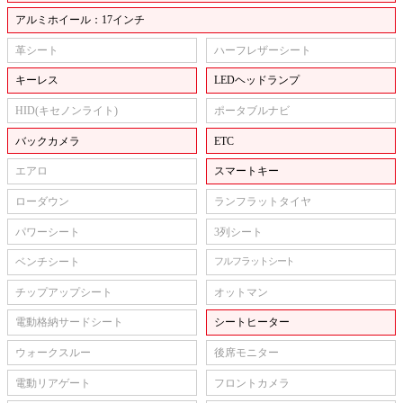
アルミホイール：17インチ
革シート
ハーフレザーシート
キーレス
LEDヘッドランプ
HID(キセノンライト)
ポータブルナビ
バックカメラ
ETC
エアロ
スマートキー
ローダウン
ランフラットタイヤ
パワーシート
3列シート
ベンチシート
フルフラットシート
チップアップシート
オットマン
電動格納サードシート
シートヒーター
ウォークスルー
後席モニター
電動リアゲート
フロントカメラ