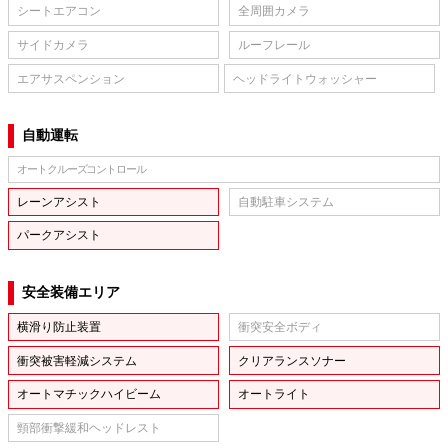
シートエアコン
全周囲カメラ
サイドカメラ
ルーフレール
エアサスペンション
ヘッドライトウォッシャー
自動運転
オートクルーズコントロール
レーンアシスト
自動駐車システム
パークアシスト
安全装備エリア
横滑り防止装置
衝突安全ボディ
衝突被害軽減システム
クリアランスソナー
オートマチックハイビーム
オートライト
頸部衝撃緩和ヘッドレスト