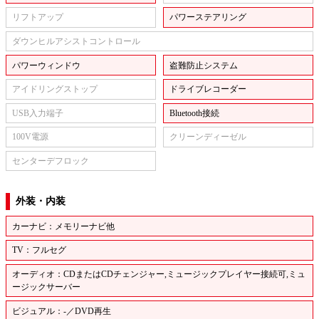
リフトアップ
パワーステアリング
ダウンヒルアシストコントロール
パワーウィンドウ
盗難防止システム
アイドリングストップ
ドライブレコーダー
USB入力端子
Bluetooth接続
100V電源
クリーンディーゼル
センターデフロック
外装・内装
カーナビ：メモリーナビ他
TV：フルセグ
オーディオ：CDまたはCDチェンジャー,ミュージックプレイヤー接続可,ミュ
ージックサーバー
ビジュアル：-／DVD再生