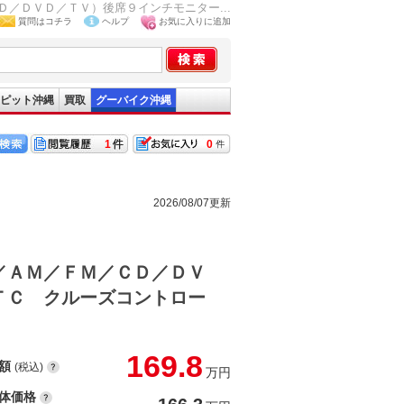
／ＤＶＤ／ＴＶ）後席９インチモニター...
質問はコチラ
ヘルプ
お気に入りに追加
ピット沖縄
買取
グーバイク沖縄
1
0
2026/08/07更新
／ＡＭ／ＦＭ／ＣＤ／ＤＶ
ＴＣ クルーズコントロー
169.8
額
(税込)
万円
体価格