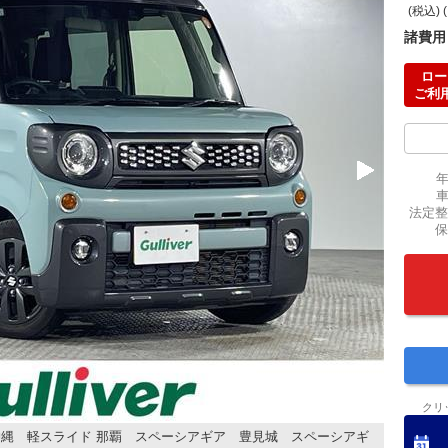
(税込) 
諸費用
ロー
ご利
法定整
保
クリ
縄 軽スライド 那覇 スペーシアギア 豊見城 スペーシアギ