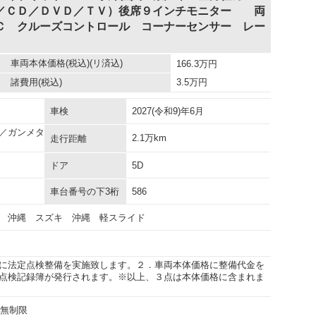
／ＣＤ／ＤＶＤ／ＴＶ）後席９インチモニター 両
Ｃ クルーズコントロール コーナーセンサー レー
車両本体価格
(税込)(リ済込)
166.3
万円
諸費用
(税込)
3.5
万円
車検
2027(令和9)年6月
／ガンメタ
2.1万km
走行距離
ドア
5D
車台番号の下3桁
586
 沖縄 スズキ 沖縄 軽スライド
に法定点検整備を実施致します。２．車両本体価格に整備代金を
点検記録簿が発行されます。※以上、３点は本体価格に含まれま
行無制限