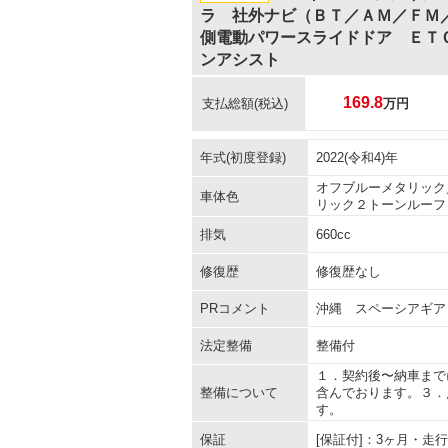
ラ 社外ナビ（ＢＴ／ＡＭ／ＦＭ
側電動パワースライドドア ＥＴ
ンアシスト
169.8
支払総額
(税込)
万円
年式(初度登録)
2022(令和4)年
オフブルーメタリック
車体色
リック２トーンルーフ
排気
660cc
修復歴
修復歴なし
PRコメント
沖縄 スペーシアギア
法定整備
整備付
１．契約後〜納車まで
整備について
含んでおります。３．
す。
保証
[保証付]：3ヶ月・走