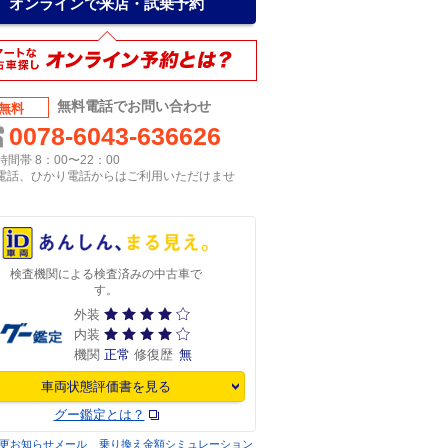
オンラインで来店・試乗予約
無料電話でお問い合わせ
無料
0078-6043-636626
間帯 8：00〜22：00
P電話、ひかり電話からはご利用いただけませ
検査機関による検査済みの中古車で
す。
外装
内装
機関
正常
修復歴
無
車両状態評価書を見る
グー鑑定とは？
更お知らせメール
乗り換え金額シミュレーション