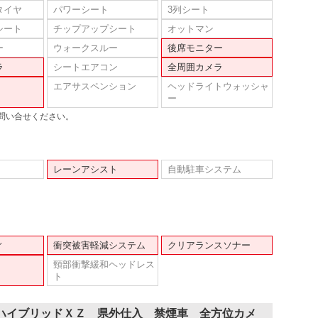
タイヤ
パワーシート
3列シート
シート
チップアップシート
オットマン
ー
ウォークスルー
後席モニター
ラ
シートエアコン
全周囲カメラ
エアサスペンション
ヘッドライトウォッシャ
ー
問い合せください。
レーンアシスト
自動駐車システム
ィ
衝突被害軽減システム
クリアランスソナー
頸部衝撃緩和ヘッドレス
ト
 ハイブリッドＸＺ 県外仕入 禁煙車 全方位カメ