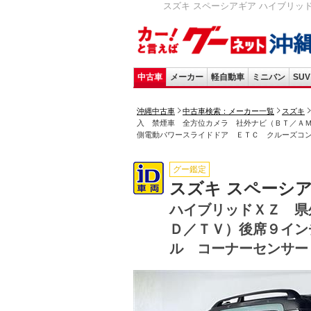
スズキ スペーシアギア ハイブリッ
中古車
メーカー
軽自動車
ミニバン
SUV
沖縄中古車
中古車検索：メーカー一覧
スズキ
入 禁煙車 全方位カメラ 社外ナビ（ＢＴ／Ａ
側電動パワースライドドア ＥＴＣ クルーズコ
グー鑑定
スズキ スペーシ
ハイブリッドＸＺ 県
Ｄ／ＴＶ）後席９イ
ル コーナーセンサー