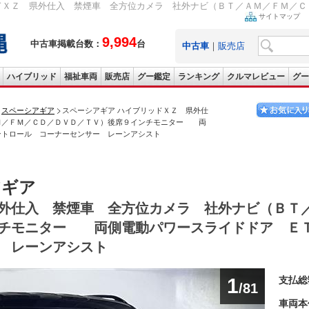
ドＸＺ 県外仕入 禁煙車 全方位カメラ 社外ナビ（ＢＴ／ＡＭ／ＦＭ／ＣＤ
サイトマップ
9,994
中古車掲載台数：
台
中古車
｜
販売店
ハイブリッド
福祉車両
販売店
グー鑑定
ランキング
クルマレビュー
グー
スペーシアギア
スペーシアギア ハイブリッドＸＺ 県外仕
Ｍ／ＦＭ／ＣＤ／ＤＶＤ／ＴＶ）後席９インチモニター 両
ントロール コーナーセンサー レーンアシスト
アギア
外仕入 禁煙車 全方位カメラ 社外ナビ（ＢＴ
ンチモニター 両側電動パワースライドドア Ｅ
 レーンアシスト
1
支払総
/81
車両本