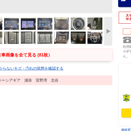
利用時
※I
車画像を全て見る (81枚）
ん。
からないキズ・汚れの状態を確認する
ペーシアギア 浦添 宜野湾 北谷
価格変