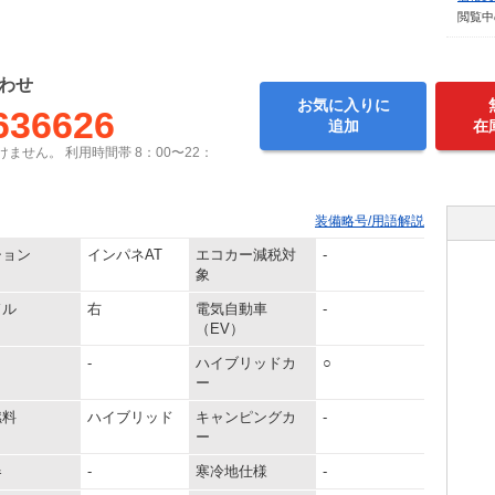
閲覧中
わせ
お気に入りに
636626
追加
在
ません。 利用時間帯 8：00〜22：
装備略号/用語解説
ション
インパネAT
エコカー減税対
-
象
ドル
右
電気自動車
-
（EV）
-
ハイブリッドカ
○
ー
燃料
ハイブリッド
キャンピングカ
-
ー
器
-
寒冷地仕様
-