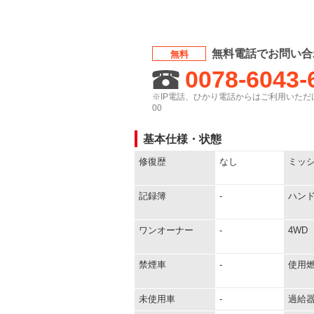
無料電話でお問い合
無料
0078-6043-
※IP電話、ひかり電話からはご利用いただけ
00
基本仕様・状態
修復歴
なし
ミッ
記録簿
-
ハン
ワンオーナー
-
4WD
禁煙車
-
使用
未使用車
-
過給