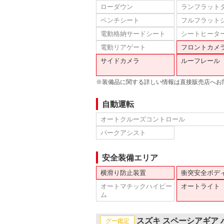
ローダウン
ランフラット
ベンチシート
フルフラット
電動格納サードシート
シートヒータ
電動リアゲート
フロントカメ
サイドカメラ
ルーフレール
※装備品に関する詳しい情報は直接販売店へお
自動運転
オートクルーズコントロール
パークアシスト
安全装備エリア
横滑り防止装置
衝突安全ボデ
オートマチックハイビー
オートライト
ム
スズキ スペーシアギア
グー鑑定