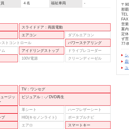
定員
４名
福祉車両
-
〒90
那覇
TEL 
FAX 
営業
スライドドア：両面電動
案内
定休
エアコン
ダブルエアコン
ず営
シストコントロール
パワーステアリング
77-8
テム
アイドリングストップ
ドライブレコーダー
シ
100V電源
クリーンディーゼル
店
ユ
TV：ワンセグ
ミュージッ
ビジュアル：-／DVD再生
ー
革シート
ハーフレザーシート
ンプ
HID(キセノンライト)
ポータブルナビ
エアロ
スマートキー