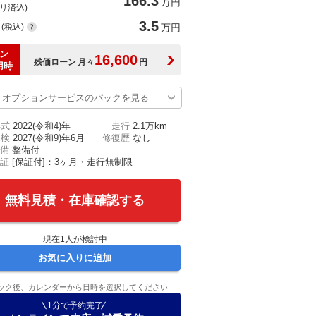
166.3
万円
(リ済込)
3.5
(税込)
万円
ン
16,600
残価ローン
月々
円
用時
オプションサービスのパックを見る
年式
2022(令和4)年
走行
2.1万km
車検
2027(令和9)年6月
修復歴
なし
備
整備付
証
[保証付]：3ヶ月・走行無制限
無料見積・在庫確認する
現在
1
人が検討中
お気に入りに追加
ック後、カレンダーから日時を選択してください
1分で予約完了