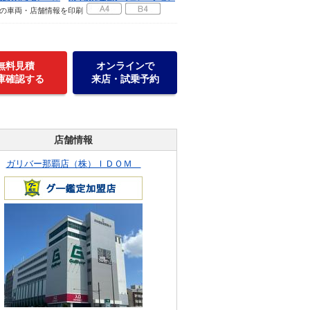
の車両・店舗情報を印刷
無料見積
オンラインで
庫確認する
来店・試乗予約
店舗情報
ガリバー那覇店（株）ＩＤＯＭ