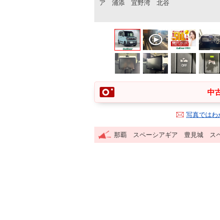
ア 浦添 宜野湾 北谷
中古
写真ではわ
那覇 スペーシアギア 豊見城 ス