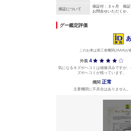
保証付：３ヶ月 保証
保証について
お問合せいただくか、
グー鑑定評価
このお車は第三者機関(JAAA
4
外装
気になるキズやヘコミは補修済みですが、
ズやヘコミが残っています。
正常
機関
主要機関に不具合はありません。