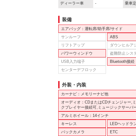
ディーラー車
-
乗車
装備
エアバッグ：運転席/助手席/サイド
サンルーフ
ABS
リフトアップ
ダウンヒルア
パワーウィンドウ
盗難防止シス
USB入力端子
Bluetooth接続
センターデフロック
外装・内装
カーナビ：メモリーナビ他
オーディオ：CDまたはCDチェンジャー,
クプレイヤー接続可,ミュージックサーバ
アルミホイール：14インチ
キーレス
LEDヘッドラ
バックカメラ
ETC