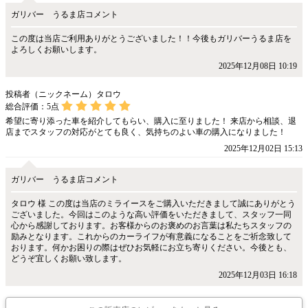
ガリバー うるま店コメント
この度は当店ご利用ありがとうございました！！今後もガリバーうるま店を
よろしくお願いします。
2025年12月08日 10:19
投稿者（ニックネーム）タロウ
総合評価：
5
点
希望に寄り添った車を紹介してもらい、購入に至りました！ 来店から相談、退
店までスタッフの対応がとても良く、気持ちのよい車の購入になりました！
2025年12月02日 15:13
ガリバー うるま店コメント
タロウ 様 この度は当店のミライースをご購入いただきまして誠にありがとう
ございました。今回はこのような高い評価をいただきまして、スタッフ一同
心から感謝しております。お客様からのお褒めのお言葉は私たちスタッフの
励みとなります。これからのカーライフが有意義になることをご祈念致して
おります。何かお困りの際はぜひお気軽にお立ち寄りください。今後とも、
どうぞ宜しくお願い致します。
2025年12月03日 16:18