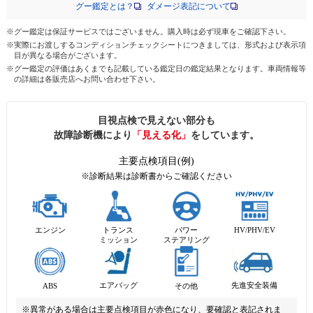
グー鑑定とは？
ダメージ表記について
※グー鑑定は保証サービスではございません。購入時は必ず現車をご確認下さい。
※実際にお渡しするコンディションチェックシートにつきましては、形式および表示項
目が異なる場合がございます。
※グー鑑定の評価はあくまでも記載している鑑定日の鑑定結果となります。車両情報等
の詳細は各販売店へお問い合わせ下さい。
目視点検で見えない部分も
故障診断機により
「見える化」
をしています。
主要点検項目(例)
※診断結果は診断書からご確認ください
エンジン
トランス
パワー
HV/PHV/EV
ミッション
ステアリング
先進安全装備
エアバッグ
ABS
その他
※異常がある場合は主要点検項目が赤色になり、要確認と表記されま