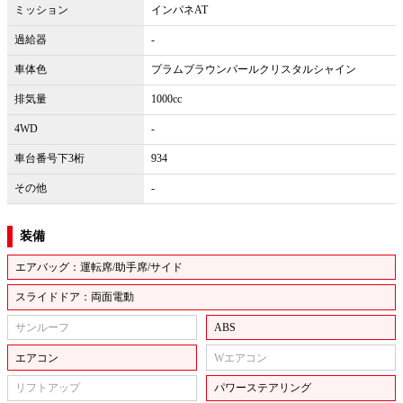
ミッション
インパネAT
過給器
-
車体色
プラムブラウンパールクリスタルシャイン
排気量
1000cc
4WD
-
車台番号下3桁
934
その他
-
装備
エアバッグ：運転席/助手席/サイド
スライドドア：両面電動
サンルーフ
ABS
エアコン
Wエアコン
リフトアップ
パワーステアリング