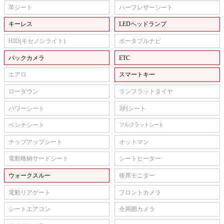
革シート
ハーフレザーシート
キーレス
LEDヘッドランプ
HID(キセノンライト)
ポータブルナビ
バックカメラ
ETC
エアロ
スマートキー
ローダウン
ランフラットタイヤ
パワーシート
3列シート
ベンチシート
フルフラットシート
チップアップシート
オットマン
電動格納サードシート
シートヒーター
ウォークスルー
後席モニター
電動リアゲート
フロントカメラ
シートエアコン
全周囲カメラ