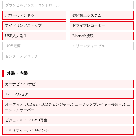
ダウンヒルアシストコントロール
パワーウィンドウ
盗難防止システム
アイドリングストップ
ドライブレコーダー
USB入力端子
Bluetooth接続
100V電源
クリーンディーゼル
センターデフロック
外装・内装
カーナビ：SDナビ
TV：フルセグ
オーディオ：CDまたはCDチェンジャー,ミュージックプレイヤー接続可,ミュ
ージックサーバー
ビジュアル：-／DVD再生
アルミホイール：14インチ