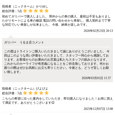
投稿者（ニックネーム）かりゆし
総合評価：
5
点
初めてガリバーで購入しました。 県外からの車の購入、最初は不安もありまし
たがリモートによる車の確認 電話の問い合わせから車探し、購入契約まで丁寧
な対応でいい車探しが出来ました。 今後、納車が楽しみです。
2026年02月23日 20:13
ガリバー うるま店コメント
この度はトライトンご購入いただきまして誠にありがとうございました。 今
回はこのような高い評価をいただきまして、スタッフ一同心から感謝してお
ります。お客様からのお褒めのお言葉は私たちスタッフの励みとなります。
これからのカーライフが有意義になることをご祈念致しております。何かお
困りの際はぜひお気軽にお立ち寄りください。今後とも、どうぞ宜しくお願
い致します。
2026年03月01日 11:57
投稿者（ニックネーム）ぴよぴよ
総合評価：
5
点
こちらの希望に沿った案内をしていただき、即日購入になりました！お得に買え
て満足です。ありがとうございます😊
2025年12月07日 13:08