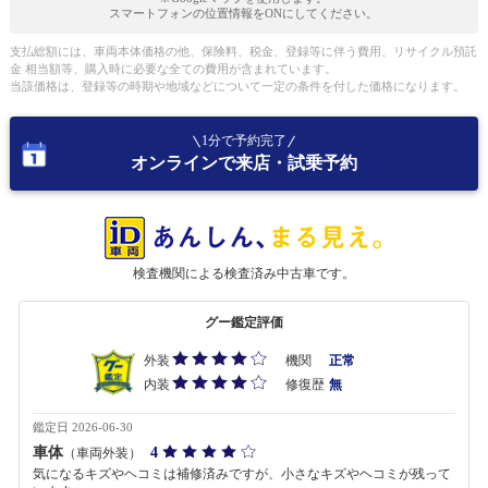
スマートフォンの位置情報をONにしてください。
支払総額には、車両本体価格の他、保険料、税金、登録等に伴う費用、リサイクル預託
金 相当額等、購入時に必要な全ての費用が含まれています。
当該価格は、登録等の時期や地域などについて一定の条件を付した価格になります。
1分で予約完了
オンラインで来店・試乗予約
検査機関による検査済み中古車です。
グー鑑定評価
外装
機関
正常
内装
修復歴
無
鑑定日 2026-06-30
車体
4
（車両外装）
気になるキズやヘコミは補修済みですが、小さなキズやヘコミが残って