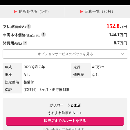
動画を見る（1件）
写真一覧（80枚）
152.8
支払総額
万円
(税込)
144.1
車両本体価格
万円
(税込)
(リ済込)
8.7
諸費用
万円
(税込)
オプションサービスのパックを見る
年式
2020(令和2)年
走行
4.0万km
車検
なし
修復歴
なし
法定整備
整備付
保証
[保証付]：3ヶ月・走行無制限
ガリバー うるま店
うるま市前原５６－１
販売店までのルートを見る
※Googleマップを使用します。