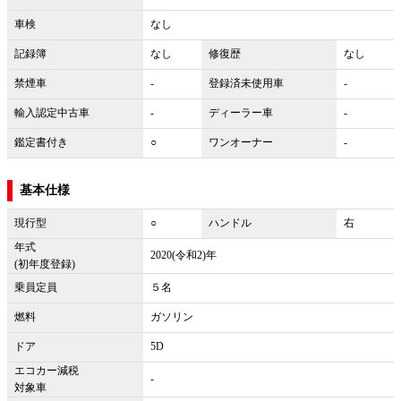
車検
なし
記録簿
なし
修復歴
なし
禁煙車
-
登録済未使用車
-
輸入認定中古車
-
ディーラー車
-
鑑定書付き
○
ワンオーナー
-
基本仕様
現行型
○
ハンドル
右
年式
2020(令和2)年
(初年度登録)
乗員定員
５名
燃料
ガソリン
ドア
5D
エコカー減税
-
対象車