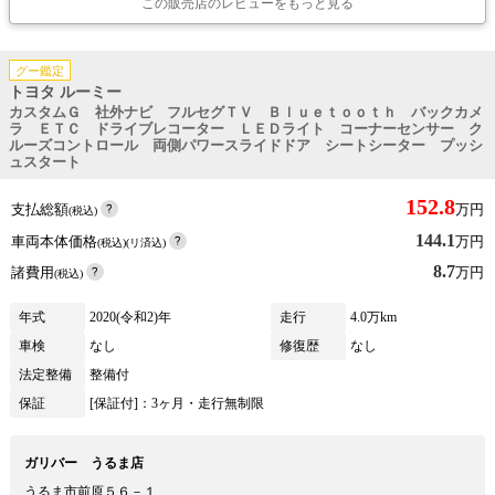
この販売店のレビューをもっと見る
グー鑑定
トヨタ ルーミー
カスタムＧ 社外ナビ フルセグＴＶ Ｂｌｕｅｔｏｏｔｈ バックカメ
ラ ＥＴＣ ドライブレコーター ＬＥＤライト コーナーセンサー ク
ルーズコントロール 両側パワースライドドア シートシーター プッシ
ュスタート
152.8
支払総額
万円
(税込)
144.1
車両本体価格
万円
(税込)(リ済込)
8.7
諸費用
万円
(税込)
年式
2020(令和2)年
走行
4.0万km
車検
なし
修復歴
なし
法定整備
整備付
保証
[保証付]：3ヶ月・走行無制限
ガリバー うるま店
うるま市前原５６－１