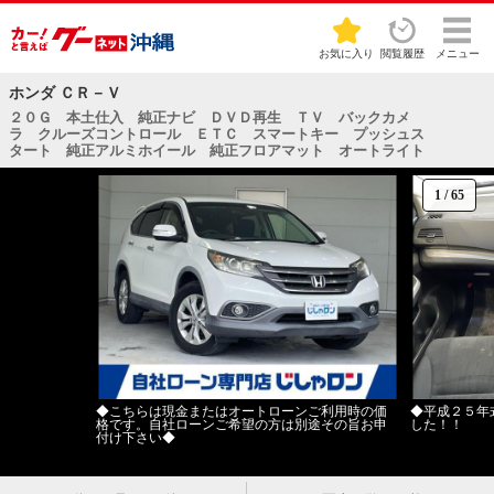
お気に入り
閲覧履歴
メニュー
ホンダ ＣＲ－Ｖ
２０Ｇ 本土仕入 純正ナビ ＤＶＤ再生 ＴＶ バックカメ
ラ クルーズコントロール ＥＴＣ スマートキー プッシュス
タート 純正アルミホイール 純正フロアマット オートライト
1
/
65
◆こちらは現金またはオートローンご利用時の価
◆平成２５年
格です。自社ローンご希望の方は別途その旨お申
した！！
付け下さい◆