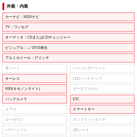
外装・内装
カーナビ：HDDナビ
TV：ワンセグ
オーディオ：CDまたはCDチェンジャー
ビジュアル：-／DVD再生
アルミホイール：17インチ
革シート
ハーフレザーシート
キーレス
LEDヘッドランプ
HID(キセノンライト)
ポータブルナビ
バックカメラ
ETC
エアロ
スマートキー
ローダウン
ランフラットタイヤ
パワーシート
3列シート