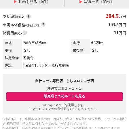
動画を見る（0件）
写真一覧（65枚）
204.5
支払総額
万円
(税込)
193.5
車両本体価格
万円
(税込)
(リ済込)
11
諸費用
万円
(税込)
年式
2013(平成25)年
走行
6.3万km
車検
なし
修復歴
なし
法定整備
整備付
保証
[保証付]：3ヶ月・走行無制限
自社ローン専門店 じしゃロンコザ店
沖縄市宮里１－１－１
販売店までのルートを見る
※Googleマップを使用します。
スマートフォンの位置情報をONにしてください。
支払総額には、車両本体価格の他、保険料、税金、登録等に伴う費用、リサイクル預託
金 相当額等、購入時に必要な全ての費用が含まれています。
当該価格は、登録等の時期や地域などについて一定の条件を付した価格になります。