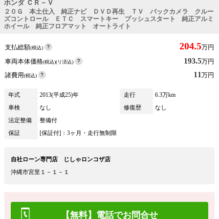
ホンダ ＣＲ－Ｖ
２０Ｇ 本土仕入 純正ナビ ＤＶＤ再生 ＴＶ バックカメラ クルー
ズコントロール ＥＴＣ スマートキー プッシュスタート 純正アルミ
ホイール 純正フロアマット オートライト
204.5
支払総額
万円
(税込)
193.5
車両本体価格
万円
(税込)(リ済込)
11
諸費用
万円
(税込)
年式
2013(平成25)年
走行
6.3万km
車検
なし
修復歴
なし
法定整備
整備付
保証
[保証付]：3ヶ月・走行無制限
自社ローン専門店 じしゃロンコザ店
沖縄市宮里１－１－１
【無料】電話でお問合せ