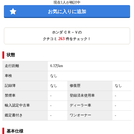
現在
1
人が検討中
お気に入りに追加
ホンダ ＣＲ－Ｖの
263
クチコミ
件をチェック！
状態
走行距離
6.3万km
車検
なし
記録簿
なし
修復歴
なし
禁煙車
-
登録済未使用車
-
輸入認定中古車
-
ディーラー車
-
鑑定書付き
-
ワンオーナー
-
基本仕様