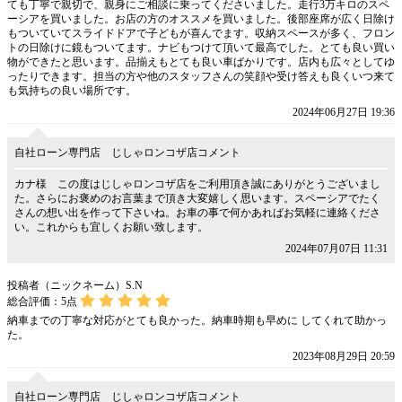
ても丁寧で親切で、親身にご相談に乗ってくださいました。走行3万キロのスペ
ーシアを買いました。お店の方のオススメを買いました。後部座席が広く日除け
もついていてスライドドアで子どもが喜んでます。収納スペースが多く、フロン
トの日除けに鏡もついてます。ナビもつけて頂いて最高でした。とても良い買い
物ができたと思います。品揃えもとても良い車ばかりです。店内も広々としてゆ
ったりできます。担当の方や他のスタッフさんの笑顔や受け答えも良くいつ来て
も気持ちの良い場所です。
2024年06月27日 19:36
自社ローン専門店 じしゃロンコザ店コメント
カナ様 この度はじしゃロンコザ店をご利用頂き誠にありがとうございまし
た。さらにお褒めのお言葉まで頂き大変嬉しく思います。スペーシアでたく
さんの想い出を作って下さいね。お車の事で何かあればお気軽に連絡くださ
い。これからも宜しくお願い致します。
2024年07月07日 11:31
投稿者（ニックネーム）S.N
総合評価：
5
点
納車までの丁寧な対応がとても良かった。納車時期も早めに してくれて助かっ
た。
2023年08月29日 20:59
自社ローン専門店 じしゃロンコザ店コメント