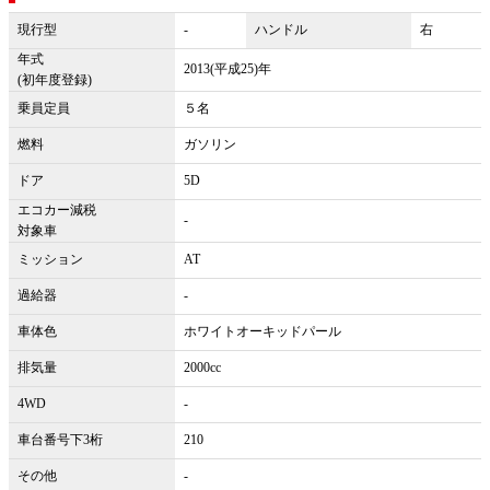
現行型
-
ハンドル
右
年式
2013(平成25)年
(初年度登録)
乗員定員
５名
燃料
ガソリン
ドア
5D
エコカー減税
-
対象車
ミッション
AT
過給器
-
車体色
ホワイトオーキッドパール
排気量
2000cc
4WD
-
車台番号下3桁
210
その他
-