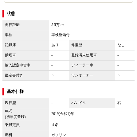
状態
走行距離
5.5万km
車検
車検整備付
記録簿
あり
修復歴
なし
禁煙車
-
登録済未使用車
-
輸入認定中古車
-
ディーラー車
-
鑑定書付き
○
ワンオーナー
○
基本仕様
現行型
-
ハンドル
右
年式
2019(令和1)年
(初年度登録)
乗員定員
４名
燃料
ガソリン