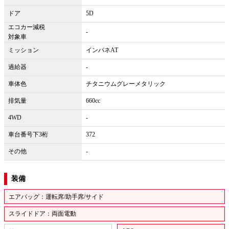
ドア
5D
エコカー減税
-
対象車
ミッション
インパネAT
過給器
-
車体色
チタニウムグレーメタリック
排気量
660cc
4WD
-
車台番号下3桁
372
その他
-
装備
エアバッグ：運転席/助手席/サイド
スライドドア：両面電動