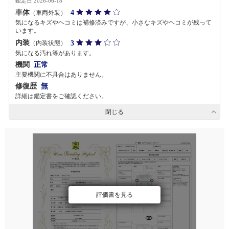
鑑定日 2026-06-18
車体
4
（車両外装）
気になるキズやヘコミは補修済みですが、小さなキズやヘコミが残って
います。
内装
3
（内装状態）
気になる汚れ等があります。
機関
正常
主要機関に不具合はありません。
修復歴
無
詳細は鑑定書をご確認ください。
閉じる
評価書を見る