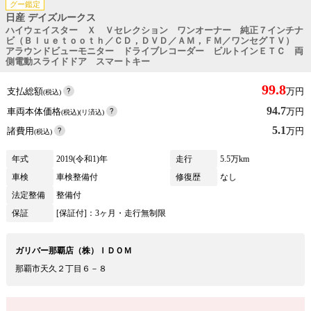
グー鑑定
日産 デイズルークス
ハイウェイスター Ｘ Ｖセレクション ワンオーナー 純正７インチナ
ビ（Ｂｌｕｅｔｏｏｔｈ／ＣＤ，ＤＶＤ／ＡＭ，ＦＭ／ワンセグＴＶ）
アラウンドビューモニター ドライブレコーダー ビルトインＥＴＣ 両
側電動スライドドア スマートキー
99.8
支払総額
万円
(税込)
94.7
車両本体価格
万円
(税込)(リ済込)
5.1
諸費用
万円
(税込)
年式
2019(令和1)年
走行
5.5万km
車検
車検整備付
修復歴
なし
法定整備
整備付
保証
[保証付]：3ヶ月・走行無制限
ガリバー那覇店（株）ＩＤＯＭ
那覇市天久２丁目６－８