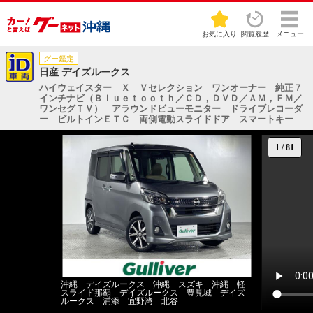
お気に入り
閲覧履歴
メニュー
グー鑑定
日産 デイズルークス
ハイウェイスター Ｘ Ｖセレクション ワンオーナー 純正７
インチナビ（Ｂｌｕｅｔｏｏｔｈ／ＣＤ，ＤＶＤ／ＡＭ，ＦＭ／
ワンセグＴＶ） アラウンドビューモニター ドライブレコーダ
ー ビルトインＥＴＣ 両側電動スライドドア スマートキー
1
/
81
沖縄 デイズルークス 沖縄 スズキ 沖縄 軽
スライド那覇 デイズルークス 豊見城 デイズ
ルークス 浦添 宜野湾 北谷