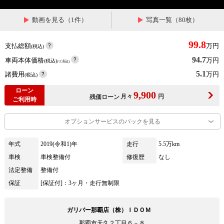
動画を見る（1件）
写真一覧（80枚）
99.8
支払総額
万円
(税込)
94.7
車両本体価格
万円
(税込)
(リ済込)
5.1
諸費用
万円
(税込)
ローン
9,900
月々
円
残価ローン
ご利用時
オプションサービスのパックを見る
年式
2019(令和1)年
走行
5.5万km
車検
車検整備付
修復歴
なし
法定整備
整備付
保証
[保証付]：3ヶ月・走行無制限
ガリバー那覇店（株）ＩＤＯＭ
那覇市天久２丁目６－８