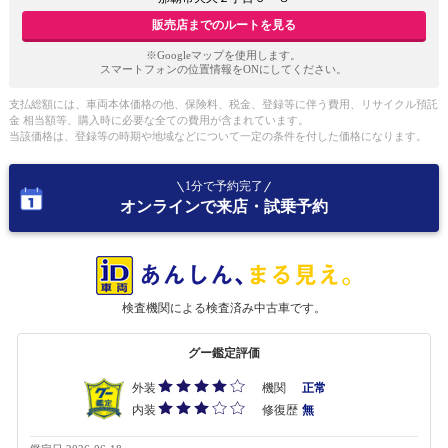
販売店までのルートを見る
※Googleマップを使用します。
スマートフォンの位置情報をONにしてください。
支払総額には、車両本体価格の他、保険料、税金、登録等に伴う費用、リサイクル預託
金 相当額等、購入時に必要な全ての費用が含まれています。
当該価格は、登録等の時期や地域などについて一定の条件を付した価格になります。
1分で予約完了
オンラインで来店・試乗予約
検査機関による検査済み中古車です。
グー鑑定評価
外装
機関
正常
内装
修復歴
無