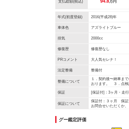
94.8
支払総額
(税込)
万円
年式(初度登録)
2016(平成28)年
車体色
アズライトブルー
排気
2000cc
修復歴
修復歴なし
PRコメント
大人気セレナ！
法定整備
整備付
１．契約後〜納車まで
整備について
おります。 ３．点検
保証
[保証付]：3ヶ月・走
保証付：３ヶ月 保証
保証について
お問合せいただくか、
グー鑑定評価