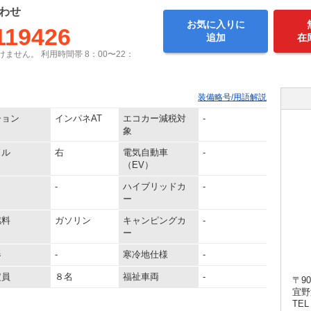
わせ
お気に入りに
119426
追加
在
ません。 利用時間帯 8：00〜22：
装備略号/用語解説
ション
インパネAT
エコカー減税対
-
象
ドル
右
電気自動車
-
（EV）
-
ハイブリッドカ
-
ー
燃料
ガソリン
キャンピングカ
-
ー
器
-
寒冷地仕様
-
定員
８名
福祉車両
-
〒90
宜野
TEL 