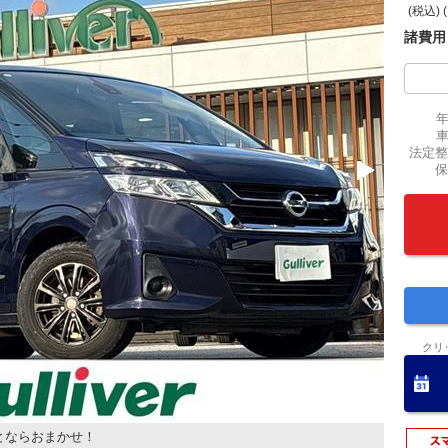
(税込) 
諸費用
法定整
保
クリ
とならおまかせ！