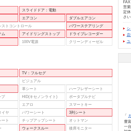
FAX 
営業時
スライドドア：電動
定休
さい
エアコン
ダブルエアコン
シストコントロール
パワーステアリング
シ
テム
アイドリングストップ
ドライブレコーダー
店
ユ
100V電源
クリーンディーゼル
TV：フルセグ
ビジュアル
革シート
ハーフレザーシート
ンプ
HID(キセノンライト)
ポータブルナビ
エアロ
スマートキー
タイヤ
パワーシート
3列シート
「
シート
チップアップシート
オットマン
豊
一
ー
ウォークスルー
後席モニター