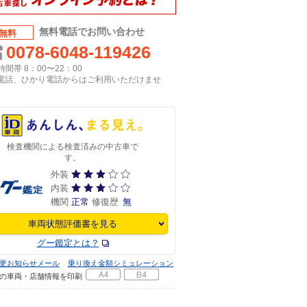
無料電話でお問い合わせ
無料
0078-6048-119426
間帯 8：00〜22：00
P電話、ひかり電話からはご利用いただけませ
検査機関による検査済みの中古車で
す。
外装
内装
機関
正常
修復歴
無
車両状態評価書を見る
グー鑑定とは？
更お知らせメール
乗り換え金額シミュレーション
の車両・店舗情報を印刷