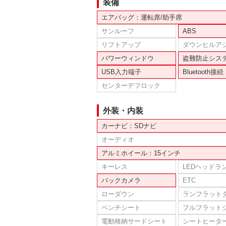
装備
エアバッグ：運転席/助手席
サンルーフ
ABS
リフトアップ
ダウンヒルア
パワーウィンドウ
盗難防止シス
USB入力端子
Bluetooth接続
センターデフロック
外装・内装
カーナビ：SDナビ
オーディオ
アルミホイール：15インチ
キーレス
LEDヘッドラ
バックカメラ
ETC
ローダウン
ランフラット
ベンチシート
フルフラット
電動格納サードシート
シートヒータ