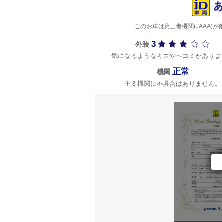
このお車は第三者機関(JAAA
3
外装
気になるようなキズやヘコミがありま
正常
機関
主要機関に不具合はありません。