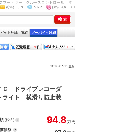
マートキー クルーズコントロール 片...
質問はコチラ
ヘルプ
お気に入りに追加
ピット沖縄
買取
グーバイク沖縄
1
0
2026/07/25更新
ＴＣ ドライブレコーダ
トライト 横滑り防止装
94.8
額
(税込)
万円
体価格