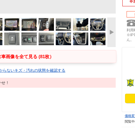
利用時
※I
ん。
車画像を全て見る (81枚）
からないキズ・汚れの状態を確認する
かせ！
価格変
閲覧中