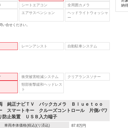
対
ラ
シートエアコン
全周囲カメラ
納
エアサスペンション
ヘッドライトウォッシャ
ー
問い合せください。
レーンアシスト
自動駐車システム
ィ
衝突被害軽減システム
クリアランスソナー
頸部衝撃緩和ヘッドレス
ト
車両 純正ナビＴＶ バックカメラ Ｂｌｕｅｔｏｏ
ー スマートキー クルーズコントロール 片側パワ
り防止装置 ＵＳＢ入力端子
車両本体価格
(税込)(リ済込)
87.8
万円