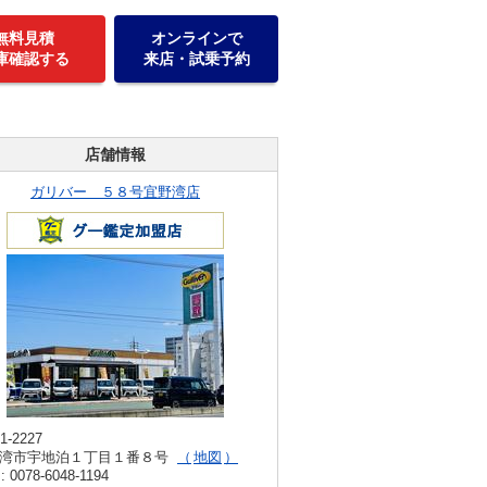
無料見積
オンラインで
庫確認する
来店・試乗予約
店舗情報
ガリバー ５８号宜野湾店
1-2227
湾市宇地泊１丁目１番８号
地図
: 0078-6048-1194