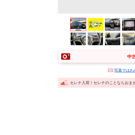
中古
写真ではわ
セレナ入荷！セレナのことならおま