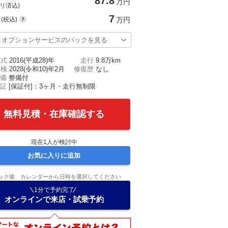
87.8
万円
(リ済込)
7
(税込)
万円
オプションサービスのパックを見る
年式
2016(平成28)年
走行
9.8万km
車検
2028(令和10)年2月
修復歴
なし
備
整備付
証
[保証付]：3ヶ月・走行無制限
無料見積・在庫確認する
現在
1
人が検討中
お気に入りに追加
ック後、カレンダーから日時を選択してください
1分で予約完了
オンラインで来店・試乗予約