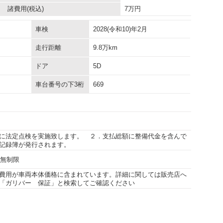
諸費用
(税込)
7
万円
車検
2028(令和10)年2月
走行距離
9.8万km
ドア
5D
車台番号の下3桁
669
に法定点検を実施致します。 ２．支払総額に整備代金を含んで
記録簿が発行されます。
行無制限
費用が車両本体価格に含まれています。詳細に関しては販売店へ
「ガリバー 保証」と検索してご確認ください