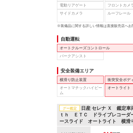
電動リアゲート
フロントカメ
サイドカメラ
ルーフレール
※装備品に関する詳しい情報は直接販売店へお
自動運転
オートクルーズコントロール
パークアシスト
安全装備エリア
横滑り防止装置
衝突安全ボデ
オートマチックハイビー
オートライト
ム
日産 セレナ Ｘ 鑑定
グー鑑定
ｔｈ ＥＴＣ ドライブレコーダ
ースライド オートライト 横滑