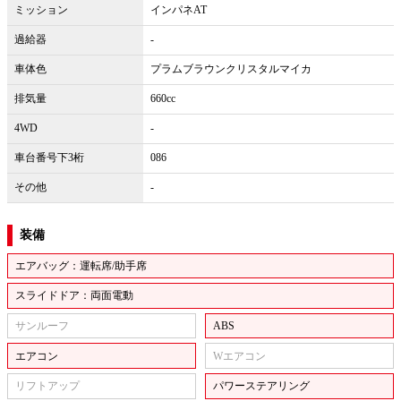
ミッション
インパネAT
過給器
-
車体色
プラムブラウンクリスタルマイカ
排気量
660cc
4WD
-
車台番号下3桁
086
その他
-
装備
エアバッグ：運転席/助手席
スライドドア：両面電動
サンルーフ
ABS
エアコン
Wエアコン
リフトアップ
パワーステアリング