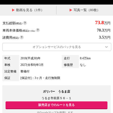
動画を見る（1件）
写真一覧（80枚）
73.8
支払総額
万円
(税込)
70.3
車両本体価格
万円
(税込)
(リ済込)
3.5
諸費用
万円
(税込)
オプションサービスのパックを見る
年式
2018(平成30)年
走行
8.4万km
車検
2027(令和9)年3月
修復歴
なし
法定整備
整備付
保証
[保証付]：3ヶ月・走行無制限
ガリバー うるま店
うるま市前原５６－１
販売店までのルートを見る
※Googleマップを使用します。