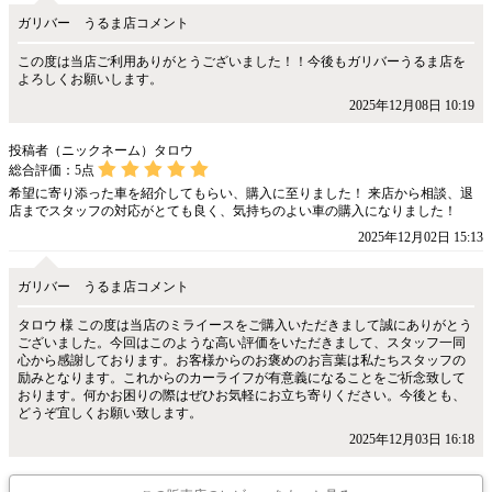
ガリバー うるま店コメント
この度は当店ご利用ありがとうございました！！今後もガリバーうるま店を
よろしくお願いします。
2025年12月08日 10:19
投稿者（ニックネーム）タロウ
総合評価：
5
点
希望に寄り添った車を紹介してもらい、購入に至りました！ 来店から相談、退
店までスタッフの対応がとても良く、気持ちのよい車の購入になりました！
2025年12月02日 15:13
ガリバー うるま店コメント
タロウ 様 この度は当店のミライースをご購入いただきまして誠にありがとう
ございました。今回はこのような高い評価をいただきまして、スタッフ一同
心から感謝しております。お客様からのお褒めのお言葉は私たちスタッフの
励みとなります。これからのカーライフが有意義になることをご祈念致して
おります。何かお困りの際はぜひお気軽にお立ち寄りください。今後とも、
どうぞ宜しくお願い致します。
2025年12月03日 16:18