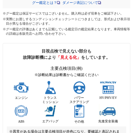
グー鑑定とは？
ダメージ表記について
※グー鑑定は保証サービスではございません。購入時は必ず現車をご確認下さい。
※実際にお渡しするコンディションチェックシートにつきましては、形式および表示項
目が異なる場合がございます。
※グー鑑定の評価はあくまでも記載している鑑定日の鑑定結果となります。車両情報等
の詳細は各販売店へお問い合わせ下さい。
目視点検で見えない部分も
故障診断機により
「見える化」
をしています。
主要点検項目(例)
※診断結果は診断書からご確認ください
エンジン
トランス
パワー
HV/PHV/EV
ミッション
ステアリング
先進安全装備
エアバッグ
ABS
その他
※異常がある場合は主要点検項目が赤色になり、要確認と表記されま