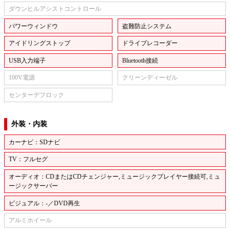
ダウンヒルアシストコントロール
パワーウィンドウ
盗難防止システム
アイドリングストップ
ドライブレコーダー
USB入力端子
Bluetooth接続
100V電源
クリーンディーゼル
センターデフロック
外装・内装
カーナビ：SDナビ
TV：フルセグ
オーディオ：CDまたはCDチェンジャー,ミュージックプレイヤー接続可,ミュ
ージックサーバー
ビジュアル：-／DVD再生
アルミホイール