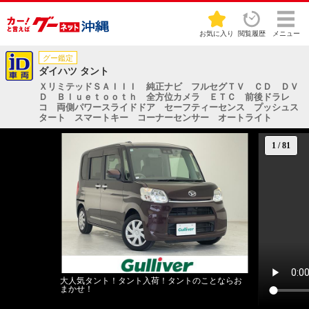
お気に入り
閲覧履歴
メニュー
グー鑑定
ダイハツ タント
ＸリミテッドＳＡＩＩＩ 純正ナビ フルセグＴＶ ＣＤ ＤＶ
Ｄ Ｂｌｕｅｔｏｏｔｈ 全方位カメラ ＥＴＣ 前後ドラレ
コ 両側パワースライドドア セーフティーセンス プッシュス
タート スマートキー コーナーセンサー オートライト
1
/
81
大人気タント！タント入荷！タントのことならお
まかせ！