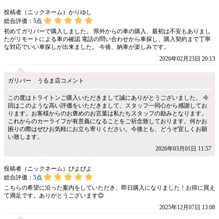
投稿者（ニックネーム）かりゆし
総合評価：
5
点
初めてガリバーで購入しました。 県外からの車の購入、最初は不安もありまし
たがリモートによる車の確認 電話の問い合わせから車探し、購入契約まで丁寧
な対応でいい車探しが出来ました。 今後、納車が楽しみです。
2026年02月23日 20:13
ガリバー うるま店コメント
この度はトライトンご購入いただきまして誠にありがとうございました。 今
回はこのような高い評価をいただきまして、スタッフ一同心から感謝してお
ります。お客様からのお褒めのお言葉は私たちスタッフの励みとなります。
これからのカーライフが有意義になることをご祈念致しております。何かお
困りの際はぜひお気軽にお立ち寄りください。今後とも、どうぞ宜しくお願
い致します。
2026年03月01日 11:57
投稿者（ニックネーム）ぴよぴよ
総合評価：
5
点
こちらの希望に沿った案内をしていただき、即日購入になりました！お得に買え
て満足です。ありがとうございます😊
2025年12月07日 13:08