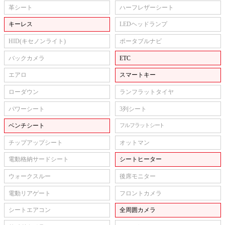
革シート
ハーフレザーシート
キーレス
LEDヘッドランプ
HID(キセノンライト)
ポータブルナビ
バックカメラ
ETC
エアロ
スマートキー
ローダウン
ランフラットタイヤ
パワーシート
3列シート
ベンチシート
フルフラットシート
チップアップシート
オットマン
電動格納サードシート
シートヒーター
ウォークスルー
後席モニター
電動リアゲート
フロントカメラ
シートエアコン
全周囲カメラ