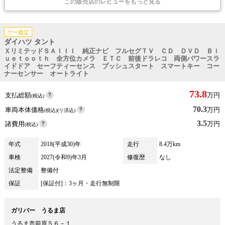
この販売店のレビューをもっと見る
グー鑑定
ダイハツ タント
ＸリミテッドＳＡＩＩＩ 純正ナビ フルセグＴＶ ＣＤ ＤＶＤ Ｂｌ
ｕｅｔｏｏｔｈ 全方位カメラ ＥＴＣ 前後ドラレコ 両側パワースラ
イドドア セーフティーセンス プッシュスタート スマートキー コー
ナーセンサー オートライト
73.8
支払総額
万円
(税込)
70.3
車両本体価格
万円
(税込)(リ済込)
3.5
諸費用
万円
(税込)
年式
2018(平成30)年
走行
8.4万km
車検
2027(令和9)年3月
修復歴
なし
法定整備
整備付
保証
[保証付]：3ヶ月・走行無制限
ガリバー うるま店
うるま市前原５６－１