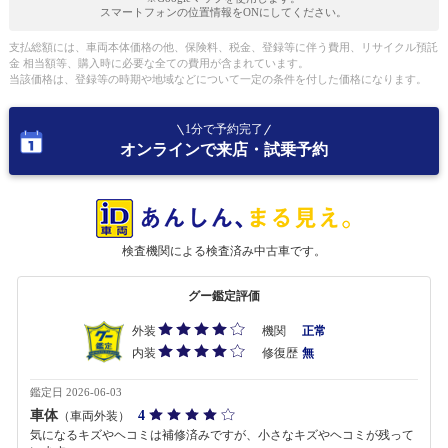
スマートフォンの位置情報をONにしてください。
支払総額には、車両本体価格の他、保険料、税金、登録等に伴う費用、リサイクル預託
金 相当額等、購入時に必要な全ての費用が含まれています。
当該価格は、登録等の時期や地域などについて一定の条件を付した価格になります。
1分で予約完了
オンラインで来店・試乗予約
検査機関による検査済み中古車です。
グー鑑定評価
外装
機関
正常
内装
修復歴
無
鑑定日 2026-06-03
車体
4
（車両外装）
気になるキズやヘコミは補修済みですが、小さなキズやヘコミが残って