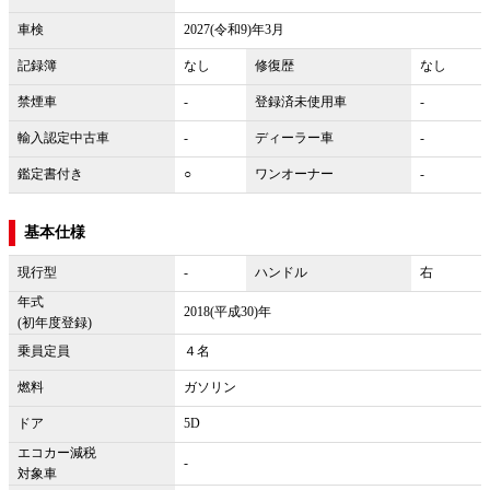
車検
2027(令和9)年3月
記録簿
なし
修復歴
なし
禁煙車
-
登録済未使用車
-
輸入認定中古車
-
ディーラー車
-
鑑定書付き
○
ワンオーナー
-
基本仕様
現行型
-
ハンドル
右
年式
2018(平成30)年
(初年度登録)
乗員定員
４名
燃料
ガソリン
ドア
5D
エコカー減税
-
対象車