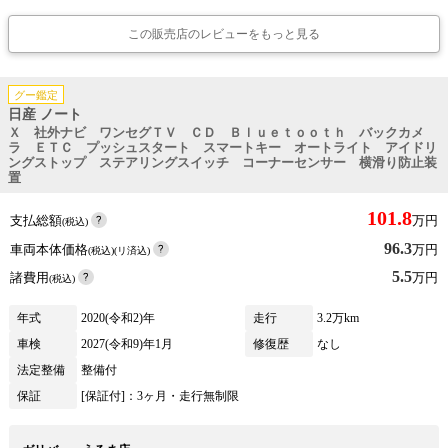
この販売店のレビューをもっと見る
グー鑑定
日産 ノート
Ｘ 社外ナビ ワンセグＴＶ ＣＤ Ｂｌｕｅｔｏｏｔｈ バックカメ
ラ ＥＴＣ プッシュスタート スマートキー オートライト アイドリ
ングストップ ステアリングスイッチ コーナーセンサー 横滑り防止装
置
101.8
支払総額
万円
(税込)
96.3
車両本体価格
万円
(税込)(リ済込)
5.5
諸費用
万円
(税込)
年式
2020(令和2)年
走行
3.2万km
車検
2027(令和9)年1月
修復歴
なし
法定整備
整備付
保証
[保証付]：3ヶ月・走行無制限