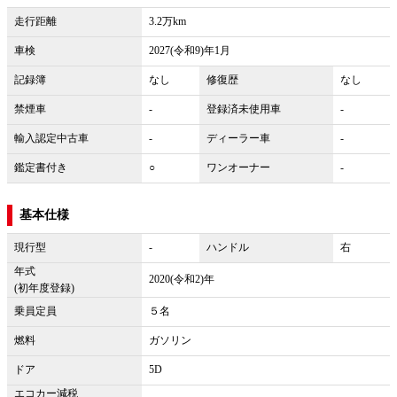
走行距離
3.2万km
車検
2027(令和9)年1月
記録簿
なし
修復歴
なし
禁煙車
-
登録済未使用車
-
輸入認定中古車
-
ディーラー車
-
鑑定書付き
○
ワンオーナー
-
基本仕様
現行型
-
ハンドル
右
年式
2020(令和2)年
(初年度登録)
乗員定員
５名
燃料
ガソリン
ドア
5D
エコカー減税