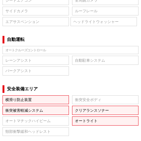
シートエアコン
全周囲カメラ
サイドカメラ
ルーフレール
エアサスペンション
ヘッドライトウォッシャー
自動運転
オートクルーズコントロール
レーンアシスト
自動駐車システム
パークアシスト
安全装備エリア
横滑り防止装置
衝突安全ボディ
衝突被害軽減システム
クリアランスソナー
オートマチックハイビーム
オートライト
頸部衝撃緩和ヘッドレスト