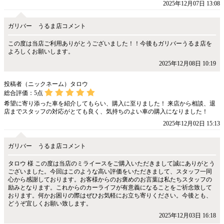
2025年12月07日 13:08
ガリバー うるま店コメント
この度は当店ご利用ありがとうございました！！今後もガリバーうるま店を
よろしくお願いします。
2025年12月08日 10:19
投稿者（ニックネーム）タロウ
総合評価：
5
点
希望に寄り添った車を紹介してもらい、購入に至りました！ 来店から相談、退
店までスタッフの対応がとても良く、気持ちのよい車の購入になりました！
2025年12月02日 15:13
ガリバー うるま店コメント
タロウ 様 この度は当店のミライースをご購入いただきまして誠にありがとう
ございました。今回はこのような高い評価をいただきまして、スタッフ一同
心から感謝しております。お客様からのお褒めのお言葉は私たちスタッフの
励みとなります。これからのカーライフが有意義になることをご祈念致して
おります。何かお困りの際はぜひお気軽にお立ち寄りください。今後とも、
どうぞ宜しくお願い致します。
2025年12月03日 16:18