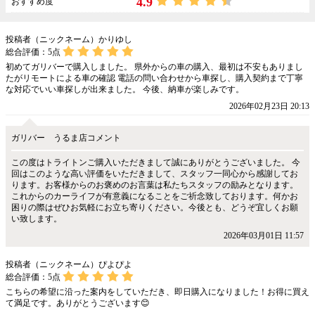
4.9
おすすめ度
投稿者（ニックネーム）かりゆし
総合評価：
5
点
初めてガリバーで購入しました。 県外からの車の購入、最初は不安もありまし
たがリモートによる車の確認 電話の問い合わせから車探し、購入契約まで丁寧
な対応でいい車探しが出来ました。 今後、納車が楽しみです。
2026年02月23日 20:13
ガリバー うるま店コメント
この度はトライトンご購入いただきまして誠にありがとうございました。 今
回はこのような高い評価をいただきまして、スタッフ一同心から感謝してお
ります。お客様からのお褒めのお言葉は私たちスタッフの励みとなります。
これからのカーライフが有意義になることをご祈念致しております。何かお
困りの際はぜひお気軽にお立ち寄りください。今後とも、どうぞ宜しくお願
い致します。
2026年03月01日 11:57
投稿者（ニックネーム）ぴよぴよ
総合評価：
5
点
こちらの希望に沿った案内をしていただき、即日購入になりました！お得に買え
て満足です。ありがとうございます😊