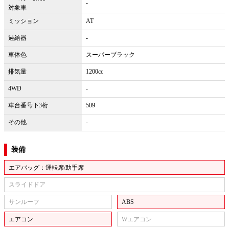
-
対象車
ミッション
AT
過給器
-
車体色
スーパーブラック
排気量
1200cc
4WD
-
車台番号下3桁
509
その他
-
装備
エアバッグ：運転席/助手席
スライドドア
サンルーフ
ABS
エアコン
Wエアコン