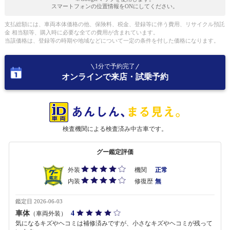
スマートフォンの位置情報をONにしてください。
支払総額には、車両本体価格の他、保険料、税金、登録等に伴う費用、リサイクル預託
金 相当額等、購入時に必要な全ての費用が含まれています。
当該価格は、登録等の時期や地域などについて一定の条件を付した価格になります。
1分で予約完了
オンラインで来店・試乗予約
検査機関による検査済み中古車です。
グー鑑定評価
外装
機関
正常
内装
修復歴
無
鑑定日 2026-06-03
車体
4
（車両外装）
気になるキズやヘコミは補修済みですが、小さなキズやヘコミが残って