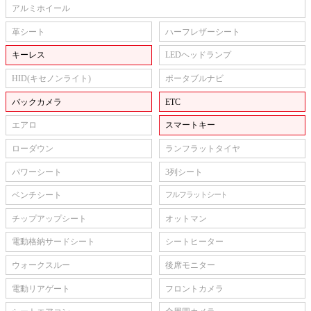
アルミホイール
革シート
ハーフレザーシート
キーレス
LEDヘッドランプ
HID(キセノンライト)
ポータブルナビ
バックカメラ
ETC
エアロ
スマートキー
ローダウン
ランフラットタイヤ
パワーシート
3列シート
ベンチシート
フルフラットシート
チップアップシート
オットマン
電動格納サードシート
シートヒーター
ウォークスルー
後席モニター
電動リアゲート
フロントカメラ