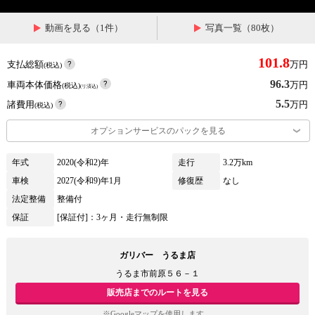
動画を見る（1件）
写真一覧（80枚）
101.8
支払総額
万円
(税込)
96.3
車両本体価格
万円
(税込)
(リ済込)
5.5
諸費用
万円
(税込)
オプションサービスのパックを見る
年式
2020(令和2)年
走行
3.2万km
車検
2027(令和9)年1月
修復歴
なし
法定整備
整備付
保証
[保証付]：3ヶ月・走行無制限
ガリバー うるま店
うるま市前原５６－１
販売店までのルートを見る
※Googleマップを使用します。