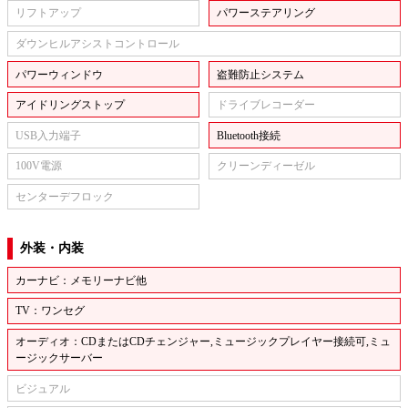
リフトアップ
パワーステアリング
ダウンヒルアシストコントロール
パワーウィンドウ
盗難防止システム
アイドリングストップ
ドライブレコーダー
USB入力端子
Bluetooth接続
100V電源
クリーンディーゼル
センターデフロック
外装・内装
カーナビ：メモリーナビ他
TV：ワンセグ
オーディオ：CDまたはCDチェンジャー,ミュージックプレイヤー接続可,ミュ
ージックサーバー
ビジュアル