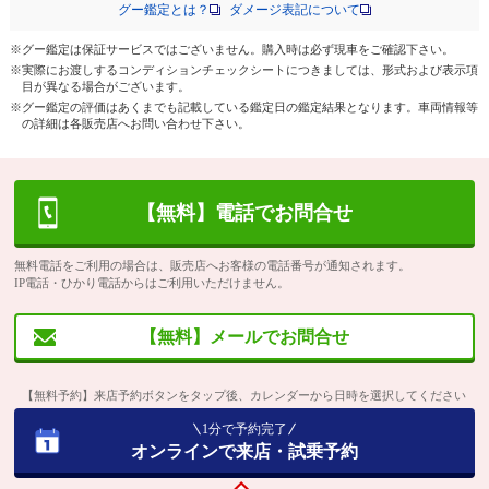
グー鑑定とは？
ダメージ表記について
※グー鑑定は保証サービスではございません。購入時は必ず現車をご確認下さい。
※実際にお渡しするコンディションチェックシートにつきましては、形式および表示項
目が異なる場合がございます。
※グー鑑定の評価はあくまでも記載している鑑定日の鑑定結果となります。車両情報等
の詳細は各販売店へお問い合わせ下さい。
【無料】電話でお問合せ
無料電話をご利用の場合は、販売店へお客様の電話番号が通知されます。
IP電話・ひかり電話からはご利用いただけません。
【無料】メールでお問合せ
【無料予約】来店予約ボタンをタップ後、カレンダーから日時を選択してください
1分で予約完了
オンラインで来店・試乗予約