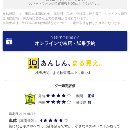
スマートフォンの位置情報をONにしてください。
支払総額には、車両本体価格の他、保険料、税金、登録等に伴う費用、リサイクル預託
金 相当額等、購入時に必要な全ての費用が含まれています。
当該価格は、登録等の時期や地域などについて一定の条件を付した価格になります。
1分で予約完了
オンラインで来店・試乗予約
検査機関による検査済み中古車です。
グー鑑定評価
外装
機関
正常
内装
修復歴
無
鑑定日 2026-06-03
車体
4
（車両外装）
気になるキズやヘコミは補修済みですが、小さなキズやヘコミが残って