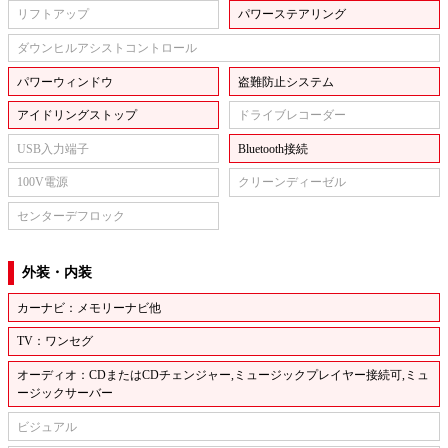
リフトアップ
パワーステアリング
ダウンヒルアシストコントロール
パワーウィンドウ
盗難防止システム
アイドリングストップ
ドライブレコーダー
USB入力端子
Bluetooth接続
100V電源
クリーンディーゼル
センターデフロック
外装・内装
カーナビ：メモリーナビ他
TV：ワンセグ
オーディオ：CDまたはCDチェンジャー,ミュージックプレイヤー接続可,ミュ
ージックサーバー
ビジュアル