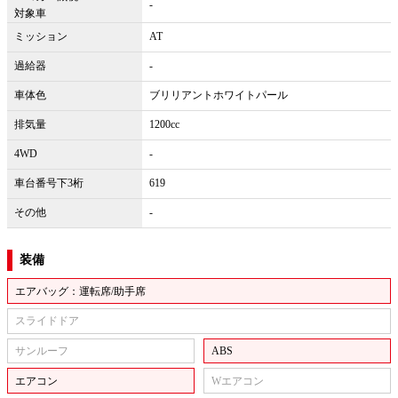
-
対象車
ミッション
AT
過給器
-
車体色
ブリリアントホワイトパール
排気量
1200cc
4WD
-
車台番号下3桁
619
その他
-
装備
エアバッグ：運転席/助手席
スライドドア
サンルーフ
ABS
エアコン
Wエアコン