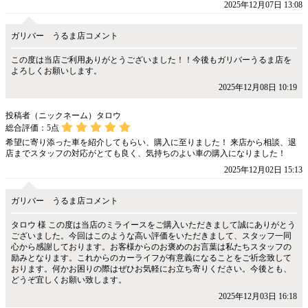
2025年12月07日 13:08
ガリバー うるま店コメント
この度は当店ご利用ありがとうございました！！今後もガリバーうるま店を
よろしくお願いします。
2025年12月08日 10:19
投稿者（ニックネーム）タロウ
総合評価：
5
点
希望に寄り添った車を紹介してもらい、購入に至りました！ 来店から相談、退
店までスタッフの対応がとても良く、気持ちのよい車の購入になりました！
2025年12月02日 15:13
ガリバー うるま店コメント
タロウ 様 この度は当店のミライースをご購入いただきまして誠にありがとう
ございました。今回はこのような高い評価をいただきまして、スタッフ一同
心から感謝しております。お客様からのお褒めのお言葉は私たちスタッフの
励みとなります。これからのカーライフが有意義になることをご祈念致して
おります。何かお困りの際はぜひお気軽にお立ち寄りください。今後とも、
どうぞ宜しくお願い致します。
2025年12月03日 16:18