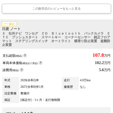
この販売店のレビューをもっと見る
グー鑑定
日産 ノート
Ｘ 社外ナビ ワンセグ ＣＤ Ｂｌｕｅｔｏｏｔｈ バックカメラ Ｅ
ＴＣ プッシュスタート スマートキー コーナーセンサー 純正フロア
マット ステアリングスイッチ オートライト 横滑り防止装置 盗難防
止装置
107.8
支払総額
万円
(税込)
102.2
車両本体価格
万円
(税込)(リ済込)
5.6
諸費用
万円
(税込)
年式
2020(令和2)年
走行
4.0万km
車検
2027(令和9)年1月
修復歴
なし
法定整備
整備付
保証
[保証付]：3ヶ月・走行無制限