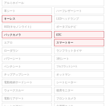
アルミホイール
革シート
ハーフレザーシート
キーレス
LEDヘッドランプ
HID(キセノンライト)
ポータブルナビ
バックカメラ
ETC
エアロ
スマートキー
ローダウン
ランフラットタイヤ
パワーシート
3列シート
ベンチシート
フルフラットシート
チップアップシート
オットマン
電動格納サードシート
シートヒーター
ウォークスルー
後席モニター
電動リアゲート
フロントカメラ