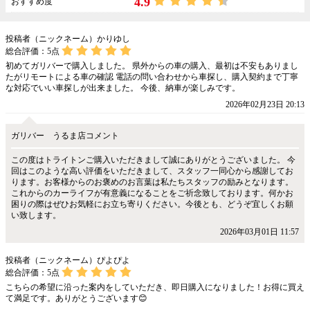
4.9
おすすめ度
投稿者（ニックネーム）かりゆし
総合評価：
5
点
初めてガリバーで購入しました。 県外からの車の購入、最初は不安もありまし
たがリモートによる車の確認 電話の問い合わせから車探し、購入契約まで丁寧
な対応でいい車探しが出来ました。 今後、納車が楽しみです。
2026年02月23日 20:13
ガリバー うるま店コメント
この度はトライトンご購入いただきまして誠にありがとうございました。 今
回はこのような高い評価をいただきまして、スタッフ一同心から感謝してお
ります。お客様からのお褒めのお言葉は私たちスタッフの励みとなります。
これからのカーライフが有意義になることをご祈念致しております。何かお
困りの際はぜひお気軽にお立ち寄りください。今後とも、どうぞ宜しくお願
い致します。
2026年03月01日 11:57
投稿者（ニックネーム）ぴよぴよ
総合評価：
5
点
こちらの希望に沿った案内をしていただき、即日購入になりました！お得に買え
て満足です。ありがとうございます😊