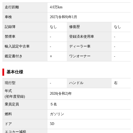
走行距離
4.0万km
車検
2027(令和9)年1月
記録簿
なし
修復歴
なし
禁煙車
-
登録済未使用車
-
輸入認定中古車
-
ディーラー車
-
鑑定書付き
○
ワンオーナー
-
基本仕様
現行型
-
ハンドル
右
年式
2020(令和2)年
(初年度登録)
乗員定員
５名
燃料
ガソリン
ドア
5D
エコカー減税