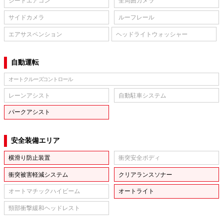
シートエアコン
全周囲カメラ
サイドカメラ
ルーフレール
エアサスペンション
ヘッドライトウォッシャー
自動運転
オートクルーズコントロール
レーンアシスト
自動駐車システム
パークアシスト
安全装備エリア
横滑り防止装置
衝突安全ボディ
衝突被害軽減システム
クリアランスソナー
オートマチックハイビーム
オートライト
頸部衝撃緩和ヘッドレスト