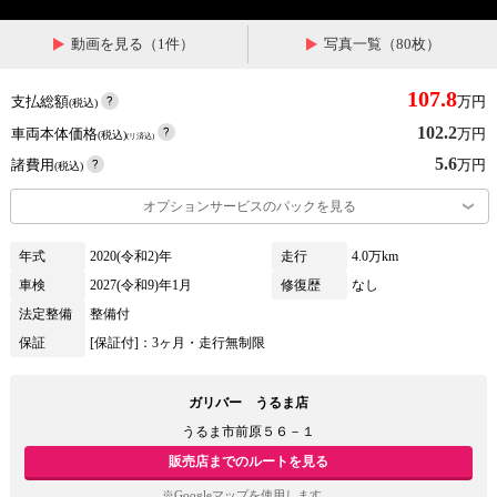
動画を見る（1件）
写真一覧（80枚）
107.8
支払総額
万円
(税込)
102.2
車両本体価格
万円
(税込)
(リ済込)
5.6
諸費用
万円
(税込)
オプションサービスのパックを見る
年式
2020(令和2)年
走行
4.0万km
車検
2027(令和9)年1月
修復歴
なし
法定整備
整備付
保証
[保証付]：3ヶ月・走行無制限
ガリバー うるま店
うるま市前原５６－１
販売店までのルートを見る
※Googleマップを使用します。