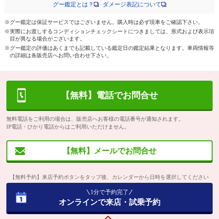
グー鑑定とは？
ダメージ表記について
※グー鑑定は保証サービスではございません。購入時は必ず現車をご確認下さい。
※実際にお渡しするコンディションチェックシートにつきましては、形式および表示項
目が異なる場合がございます。
※グー鑑定の評価はあくまでも記載している鑑定日の鑑定結果となります。車両情報等
の詳細は各販売店へお問い合わせ下さい。
【無料】電話でお問合せ
無料電話をご利用の場合は、販売店へお客様の電話番号が通知されます。
IP電話・ひかり電話からはご利用いただけません。
【無料】メールでお問合せ
【無料予約】来店予約ボタンをタップ後、カレンダーから日時を選択してください
1分で予約完了
オンラインで来店・試乗予約