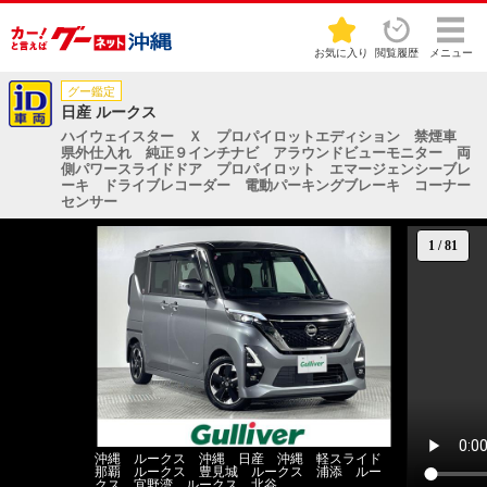
お気に入り
閲覧履歴
メニュー
グー鑑定
日産 ルークス
ハイウェイスター Ｘ プロパイロットエディション 禁煙車
県外仕入れ 純正９インチナビ アラウンドビューモニター 両
側パワースライドドア プロパイロット エマージェンシーブレ
ーキ ドライブレコーダー 電動パーキングブレーキ コーナー
センサー
1
/
81
沖縄 ルークス 沖縄 日産 沖縄 軽スライド
那覇 ルークス 豊見城 ルークス 浦添 ルー
クス 宜野湾 ルークス 北谷