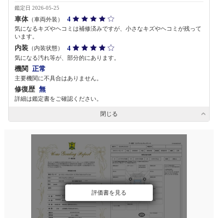
鑑定日 2026-05-25
車体
4
（車両外装）
気になるキズやヘコミは補修済みですが、小さなキズやヘコミが残って
います。
内装
4
（内装状態）
気になる汚れ等が、部分的にあります。
機関
正常
主要機関に不具合はありません。
修復歴
無
詳細は鑑定書をご確認ください。
閉じる
評価書を見る