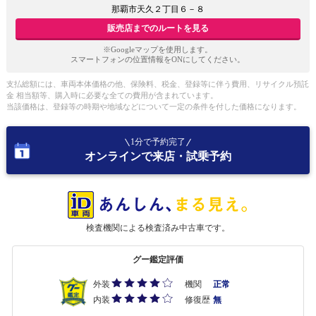
那覇市天久２丁目６－８
販売店までのルートを見る
※Googleマップを使用します。
スマートフォンの位置情報をONにしてください。
支払総額には、車両本体価格の他、保険料、税金、登録等に伴う費用、リサイクル預託
金 相当額等、購入時に必要な全ての費用が含まれています。
当該価格は、登録等の時期や地域などについて一定の条件を付した価格になります。
1分で予約完了
オンラインで来店・試乗予約
検査機関による検査済み中古車です。
グー鑑定評価
外装
機関
正常
内装
修復歴
無