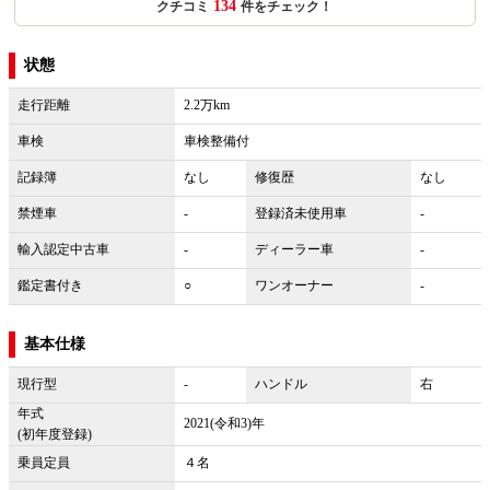
134
クチコミ
件をチェック！
状態
走行距離
2.2万km
車検
車検整備付
記録簿
なし
修復歴
なし
禁煙車
-
登録済未使用車
-
輸入認定中古車
-
ディーラー車
-
鑑定書付き
○
ワンオーナー
-
基本仕様
現行型
-
ハンドル
右
年式
2021(令和3)年
(初年度登録)
乗員定員
４名