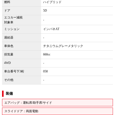
燃料
ハイブリッド
ドア
5D
エコカー減税
-
対象車
ミッション
インパネAT
過給器
-
車体色
チタニウムグレーメタリック
排気量
660cc
4WD
-
車台番号下3桁
058
その他
-
装備
エアバッグ：運転席/助手席/サイド
スライドドア：両面電動