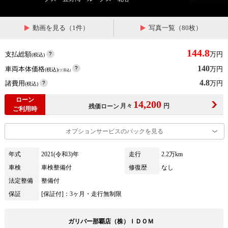
動画を見る（1件）
写真一覧（80枚）
144.8
支払総額
万円
(税込)
140
車両本体価格
万円
(税込)
(リ済込)
4.8
諸費用
万円
(税込)
ローン
14,200
月々
円
残価ローン
ご利用時
オプションサービスのパックを見る
年式
2021(令和3)年
走行
2.2万km
車検
車検整備付
修復歴
なし
法定整備
整備付
保証
[保証付]：3ヶ月・走行無制限
ガリバー那覇店（株）ＩＤＯＭ