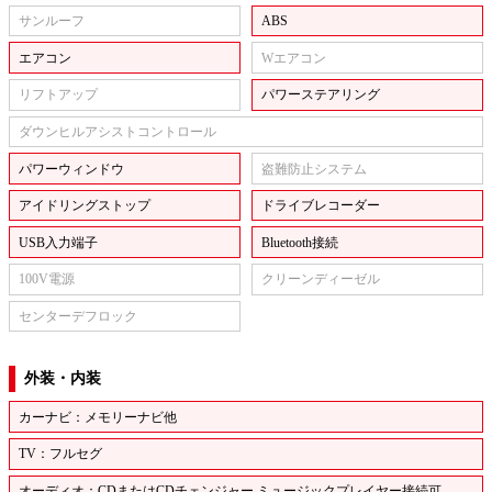
サンルーフ
ABS
エアコン
Wエアコン
リフトアップ
パワーステアリング
ダウンヒルアシストコントロール
パワーウィンドウ
盗難防止システム
アイドリングストップ
ドライブレコーダー
USB入力端子
Bluetooth接続
100V電源
クリーンディーゼル
センターデフロック
外装・内装
カーナビ：メモリーナビ他
TV：フルセグ
オーディオ：CDまたはCDチェンジャー,ミュージックプレイヤー接続可