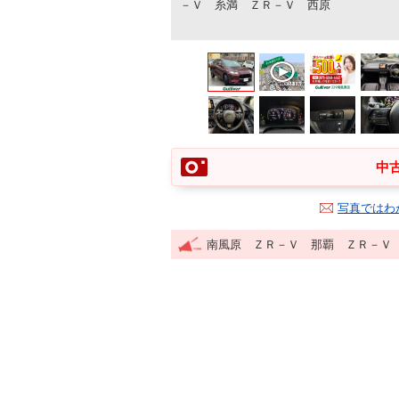
－Ｖ 糸満 ＺＲ－Ｖ 西原
中古
写真ではわ
南風原 ＺＲ－Ｖ 那覇 ＺＲ－Ｖ