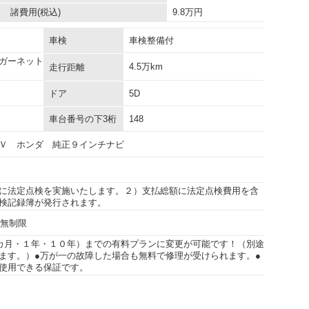
諸費用
(税込)
9.8
万円
車検
車検整備付
ガーネット
4.5万km
走行距離
ドア
5D
車台番号の下3桁
148
Ｖ ホンダ 純正９インチナビ
に法定点検を実施いたします。２）支払総額に法定点検費用を含
検記録簿が発行されます。
行無制限
カ月・１年・１０年）までの有料プランに変更が可能です！（別途
ます。）●万が一の故障した場合も無料で修理が受けられます。●
使用できる保証です。