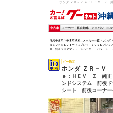
ホンダ ＺＲ－Ｖ ｅ：ＨＥＶ Ｚ 
中古車
メーカー
軽自動車
ミニバン
SUV
沖縄中古車
中古車検索：メーカー一覧
ホンダ
ａＣＯＮＮＥＣＴディスプレイ ＢＯＳＥプレミ
０ 純正フロアマット スペアキー パワーシー
グー鑑定
ホンダ ＺＲ－Ｖ
ｅ：ＨＥＶ Ｚ 純正
ンドシステム 前後ド
シート 前後コーナー