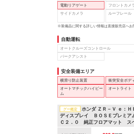
電動リアゲート
フロントカメ
サイドカメラ
ルーフレール
※装備品に関する詳しい情報は直接販売店へお
自動運転
オートクルーズコントロール
パークアシスト
安全装備エリア
横滑り防止装置
衝突安全ボデ
オートマチックハイビー
オートライト
ム
ホンダ ＺＲ－Ｖ ｅ：
グー鑑定
ディスプレイ ＢＯＳＥプレミア
Ｃ２．０ 純正フロアマット ス