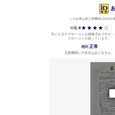
このお車は第三者機関(JAAA
4
外装
気になるキズやヘコミは補修済みですが、
ズやヘコミが残っています。
正常
機関
主要機関に不具合はありません。