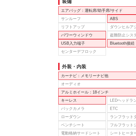
装備
エアバッグ：運転席/助手席/サイド
サンルーフ
ABS
リフトアップ
ダウンヒルア
パワーウィンドウ
盗難防止シス
USB入力端子
Bluetooth接続
センターデフロック
外装・内装
カーナビ：メモリーナビ他
オーディオ
アルミホイール：18インチ
キーレス
LEDヘッドラ
バックカメラ
ETC
ローダウン
ランフラット
ベンチシート
フルフラット
電動格納サードシート
シートヒータ