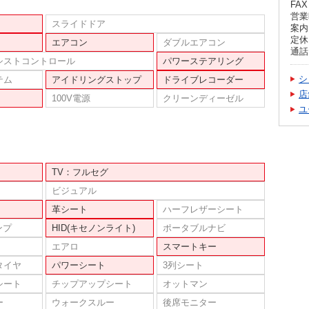
FAX 
営業
スライドドア
案内
定休
エアコン
ダブルエアコン
通話】
シストコントロール
パワーステアリング
シ
テム
アイドリングストップ
ドライブレコーダー
店
100V電源
クリーンディーゼル
ユ
TV：フルセグ
ビジュアル
革シート
ハーフレザーシート
ンプ
HID(キセノンライト)
ポータブルナビ
エアロ
スマートキー
タイヤ
パワーシート
3列シート
シート
チップアップシート
オットマン
ー
ウォークスルー
後席モニター