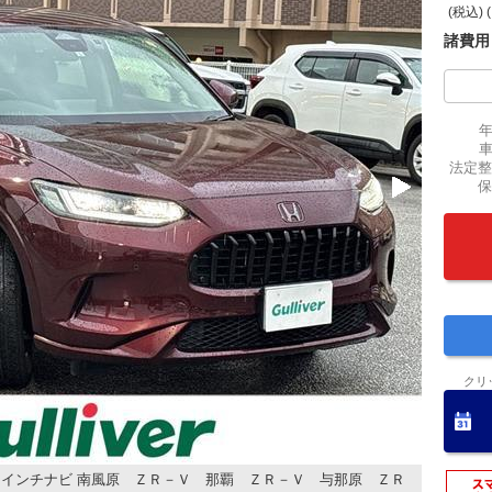
(税込) 
諸費用
法定整
保
クリ
インチナビ 南風原 ＺＲ－Ｖ 那覇 ＺＲ－Ｖ 与那原 ＺＲ