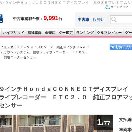
純正９インチＨｏｎｄａＣＯＮＮＥＣＴディスプレイ ＢＯＳＥプレミアムサウ
サイトマップ
9,991
中古車掲載台数：
台
中古車
｜
販売店
ハイブリッド
福祉車両
販売店
グー鑑定
ランキング
クルマレビュー
グー
ＺＲ－Ｖ
ＺＲ－Ｖ ｅ：ＨＥＶ Ｚ 純正９インチＨｏｎｄ
アムサウンドシステム 前後ドライブレコーダー ＥＴＣ２．
ト 前後コーナーセンサー
９インチＨｏｎｄａＣＯＮＮＥＣＴディスプレイ
ライブレコーダー ＥＴＣ２．０ 純正フロアマ
センサー
1
支払総
/77
車両本