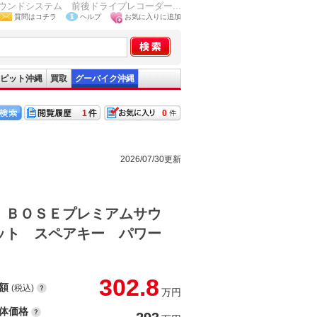
ンドシステム 前後ドライブレコーダー...
質問はコチラ
ヘルプ
お気に入りに追加
ピット沖縄
買取
グーバイク沖縄
1
0
2026/07/30更新
 ＢＯＳＥプレミアムサウ
ット スペアキー パワー
302.8
額
(税込)
万円
体価格