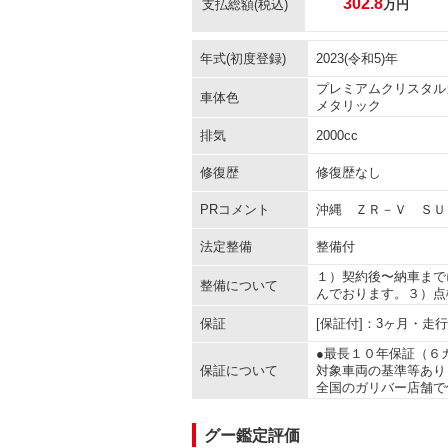
302.8
支払総額
(税込)
万円
年式(初度登録)
2023(令和5)年
プレミアムクリスタル
車体色
メタリック
排気
2000cc
修復歴
修復歴なし
PRコメント
沖縄 ＺＲ－Ｖ ＳＵ
法定整備
整備付
１）契約後〜納車まで
整備について
んでおります。３）点
保証
[保証付]：3ヶ月・走
●最長１０年保証（６
保証について
対象車両の基準等あり
全国のガリバー店舗で
グー鑑定評価