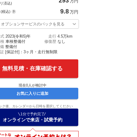
293
万円
(リ済込)
9.8
(税込)
万円
オプションサービスのパックを見る
年式
2023(令和5)年
走行
4.5万km
車検
車検整備付
修復歴
なし
備
整備付
証
[保証付]：3ヶ月・走行無制限
無料見積・在庫確認する
現在
0
人が検討中
お気に入りに追加
ック後、カレンダーから日時を選択してください
1分で予約完了
オンラインで来店・試乗予約