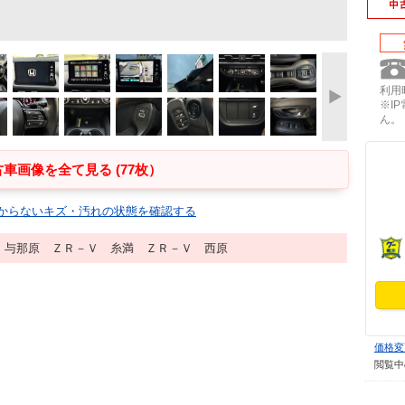
利用時
※I
ん。
車画像を全て見る (77枚）
からないキズ・汚れの状態を確認する
 与那原 ＺＲ－Ｖ 糸満 ＺＲ－Ｖ 西原
価格変
閲覧中