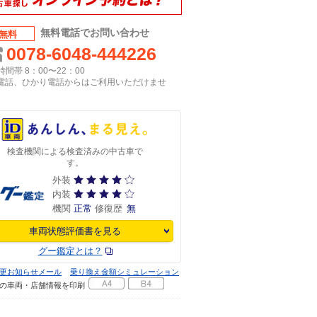
無料電話でお問い合わせ
無料
0078-6048-444226
間帯 8：00〜22：00
P電話、ひかり電話からはご利用いただけませ
検査機関による検査済みの中古車で
す。
外装
内装
機関
正常
修復歴
無
車両状態評価書を見る
グー鑑定とは？
更お知らせメール
乗り換え金額シミュレーション
の車両・店舗情報を印刷