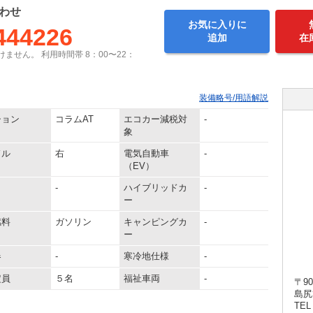
わせ
お気に入りに
444226
追加
在
ません。 利用時間帯 8：00〜22：
装備略号/用語解説
ション
コラムAT
エコカー減税対
-
象
ドル
右
電気自動車
-
（EV）
-
ハイブリッドカ
-
ー
燃料
ガソリン
キャンピングカ
-
ー
器
-
寒冷地仕様
-
定員
５名
福祉車両
-
〒90
島尻
TEL 