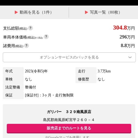
動画を見る（1件）
写真一覧（80枚）
304.8
支払総額
万円
(税込)
296
車両本体価格
万円
(税込)
(リ済込)
8.8
諸費用
万円
(税込)
オプションサービスのパックを見る
年式
2023(令和5)年
走行
3.7万km
車検
なし
修復歴
なし
法定整備
整備付
保証
[保証付]：3ヶ月・走行無制限
ガリバー ３２９南風原店
島尻郡南風原町宮平２６０－４
販売店までのルートを見る
※Googleマップを使用します。