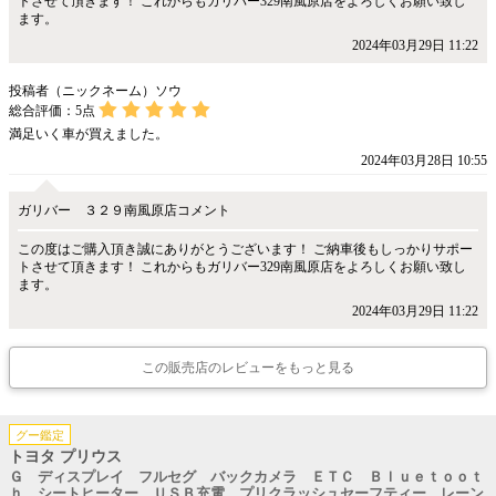
トさせて頂きます！ これからもガリバー329南風原店をよろしくお願い致し
ます。
2024年03月29日 11:22
投稿者（ニックネーム）ソウ
総合評価：
5
点
満足いく車が買えました。
2024年03月28日 10:55
ガリバー ３２９南風原店コメント
この度はご購入頂き誠にありがとうございます！ ご納車後もしっかりサポー
トさせて頂きます！ これからもガリバー329南風原店をよろしくお願い致し
ます。
2024年03月29日 11:22
この販売店のレビューをもっと見る
グー鑑定
トヨタ プリウス
Ｇ ディスプレイ フルセグ バックカメラ ＥＴＣ Ｂｌｕｅｔｏｏｔ
ｈ シートヒーター ＵＳＢ充電 プリクラッシュセーフティー レーン