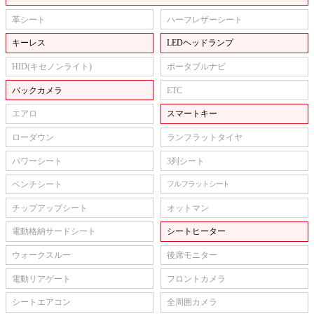
革シート
ハーフレザーシート
キーレス
LEDヘッドランプ
HID(キセノンライト)
ポータブルナビ
バックカメラ
ETC
エアロ
スマートキー
ローダウン
ランフラットタイヤ
パワーシート
3列シート
ベンチシート
フルフラットシート
チップアップシート
オットマン
電動格納サードシート
シートヒーター
ウォークスルー
後席モニター
電動リアゲート
フロントカメラ
シートエアコン
全周囲カメラ