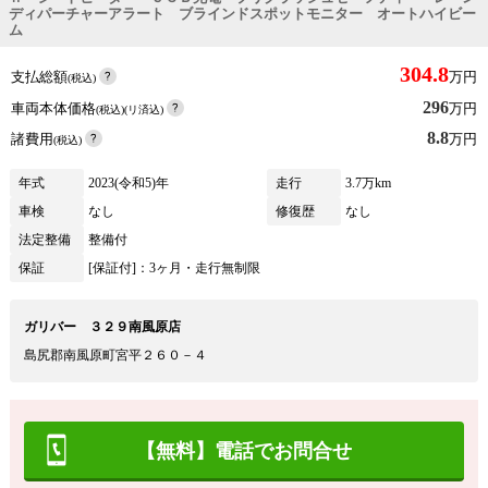
ディパーチャーアラート ブラインドスポットモニター オートハイビー
ム
304.8
支払総額
万円
(税込)
296
車両本体価格
万円
(税込)(リ済込)
8.8
諸費用
万円
(税込)
年式
2023(令和5)年
走行
3.7万km
車検
なし
修復歴
なし
法定整備
整備付
保証
[保証付]：3ヶ月・走行無制限
ガリバー ３２９南風原店
島尻郡南風原町宮平２６０－４
【無料】電話でお問合せ