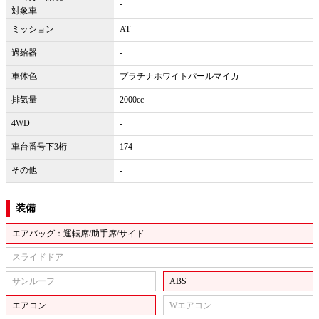
-
対象車
ミッション
AT
過給器
-
車体色
プラチナホワイトパールマイカ
排気量
2000cc
4WD
-
車台番号下3桁
174
その他
-
装備
エアバッグ：運転席/助手席/サイド
スライドドア
サンルーフ
ABS
エアコン
Wエアコン