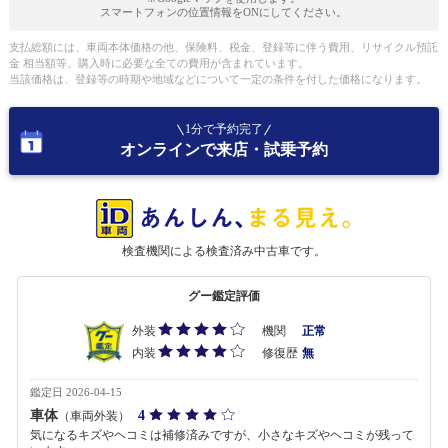
スマートフォンの位置情報をONにしてください。
支払総額には、車両本体価格の他、保険料、税金、登録等に伴う費用、リサイクル預託
金 相当額等、購入時に必要な全ての費用が含まれています。
当該価格は、登録等の時期や地域などについて一定の条件を付した価格になります。
1分で予約完了
オンラインで来店・試乗予約
検査機関による検査済み中古車です。
グー鑑定評価
外装
機関
正常
内装
修復歴
無
鑑定日 2026-04-15
車体
4
（車両外装）
気になるキズやヘコミは補修済みですが、小さなキズやヘコミが残って