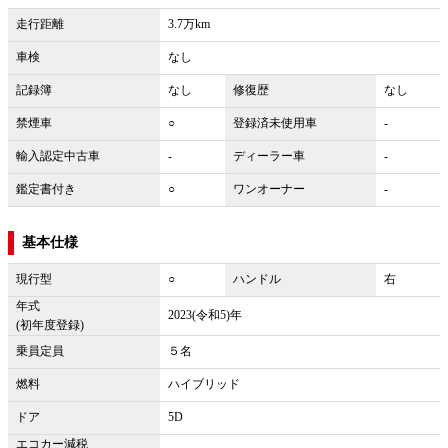
走行距離
3.7万km
車検
なし
記録簿
なし
修復歴
なし
禁煙車
○
登録済未使用車
-
輸入認定中古車
-
ディーラー車
-
鑑定書付き
○
ワンオーナー
-
基本仕様
現行型
○
ハンドル
右
年式
2023(令和5)年
(初年度登録)
乗員定員
５名
燃料
ハイブリッド
ドア
5D
エコカー減税