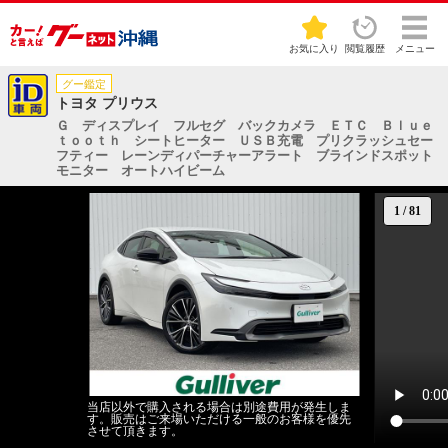
お気に入り
閲覧履歴
メニュー
グー鑑定
トヨタ プリウス
Ｇ ディスプレイ フルセグ バックカメラ ＥＴＣ Ｂｌｕｅ
ｔｏｏｔｈ シートヒーター ＵＳＢ充電 プリクラッシュセー
フティー レーンディパーチャーアラート ブラインドスポット
モニター オートハイビーム
1
/
81
当店以外で購入される場合は別途費用が発生しま
す。販売はご来場いただける一般のお客様を優先
させて頂きます。