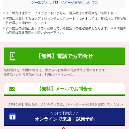
グー鑑定とは？
ダメージ表記について
※グー鑑定は保証サービスではございません。購入時は必ず現車をご確認下さい。
※実際にお渡しするコンディションチェックシートにつきましては、形式および表示項
目が異なる場合がございます。
※グー鑑定の評価はあくまでも記載している鑑定日の鑑定結果となります。車両情報等
の詳細は各販売店へお問い合わせ下さい。
【無料】電話でお問合せ
無料電話をご利用の場合は、販売店へお客様の電話番号が通知されます。
IP電話・ひかり電話からはご利用いただけません。
【無料】メールでお問合せ
【無料予約】来店予約ボタンをタップ後、カレンダーから日時を選択してください
1分で予約完了
オンラインで来店・試乗予約