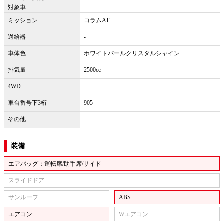
-
対象車
ミッション
コラムAT
過給器
-
車体色
ホワイトパールクリスタルシャイン
排気量
2500cc
4WD
-
車台番号下3桁
905
その他
-
装備
エアバッグ：運転席/助手席/サイド
スライドドア
サンルーフ
ABS
エアコン
Wエアコン