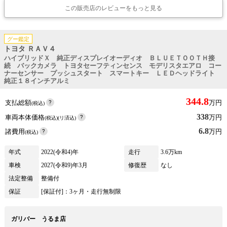
この販売店のレビューをもっと見る
グー鑑定
トヨタ ＲＡＶ４
ハイブリッドＸ 純正ディスプレイオーディオ ＢＬＵＥＴＯＯＴＨ接
続 バックカメラ トヨタセーフティンセンス モデリスタエアロ コー
ナーセンサー プッシュスタート スマートキー ＬＥＤヘッドライト
純正１８インチアルミ
344.8
支払総額
万円
(税込)
338
車両本体価格
万円
(税込)(リ済込)
6.8
諸費用
万円
(税込)
年式
2022(令和4)年
走行
3.6万km
車検
2027(令和9)年3月
修復歴
なし
法定整備
整備付
保証
[保証付]：3ヶ月・走行無制限
ガリバー うるま店