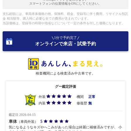
スマートフォンの位置情報をONにしてください。
支払総額には、車両本体価格の他、保険料、税金、登録等に伴う費用、リサイクル預託
金 相当額等、購入時に必要な全ての費用が含まれています。
当該価格は、登録等の時期や地域などについて一定の条件を付した価格になります。
1分で予約完了
オンラインで来店・試乗予約
検査機関による検査済み中古車です。
グー鑑定評価
外装
機関
正常
内装
修復歴
無
鑑定日 2026-04-15
車体
5
（車両外装）
気になるようなキズやへこみがあった場合は綺麗に補修済みですが、 小