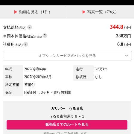
動画を見る（1件）
写真一覧（79枚）
344.8
支払総額
万円
(税込)
338
車両本体価格
万円
(税込)
(リ済込)
6.8
諸費用
万円
(税込)
オプションサービスのパックを見る
年式
2022(令和4)年
走行
3.6万km
車検
2027(令和9)年3月
修復歴
なし
法定整備
整備付
保証
[保証付]：3ヶ月・走行無制限
ガリバー うるま店
うるま市前原５６－１
販売店までのルートを見る
※Googleマップを使用します。