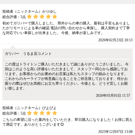
投稿者（ニックネーム）かりゆし
総合評価：
5
点
初めてガリバーで購入しました。 県外からの車の購入、最初は不安もありまし
たがリモートによる車の確認 電話の問い合わせから車探し、購入契約まで丁寧
な対応でいい車探しが出来ました。 今後、納車が楽しみです。
2026年02月23日 20:13
ガリバー うるま店コメント
この度はトライトンご購入いただきまして誠にありがとうございました。 今
回はこのような高い評価をいただきまして、スタッフ一同心から感謝してお
ります。お客様からのお褒めのお言葉は私たちスタッフの励みとなります。
これからのカーライフが有意義になることをご祈念致しております。何かお
困りの際はぜひお気軽にお立ち寄りください。今後とも、どうぞ宜しくお願
い致します。
2026年03月01日 11:57
投稿者（ニックネーム）ぴよぴよ
総合評価：
5
点
こちらの希望に沿った案内をしていただき、即日購入になりました！お得に買え
て満足です。ありがとうございます😊
2025年12月07日 13:08