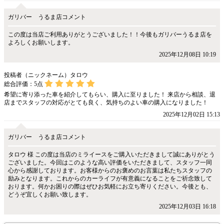
ガリバー うるま店コメント
この度は当店ご利用ありがとうございました！！今後もガリバーうるま店を
よろしくお願いします。
2025年12月08日 10:19
投稿者（ニックネーム）タロウ
総合評価：
5
点
希望に寄り添った車を紹介してもらい、購入に至りました！ 来店から相談、退
店までスタッフの対応がとても良く、気持ちのよい車の購入になりました！
2025年12月02日 15:13
ガリバー うるま店コメント
タロウ 様 この度は当店のミライースをご購入いただきまして誠にありがとう
ございました。今回はこのような高い評価をいただきまして、スタッフ一同
心から感謝しております。お客様からのお褒めのお言葉は私たちスタッフの
励みとなります。これからのカーライフが有意義になることをご祈念致して
おります。何かお困りの際はぜひお気軽にお立ち寄りください。今後とも、
どうぞ宜しくお願い致します。
2025年12月03日 16:18