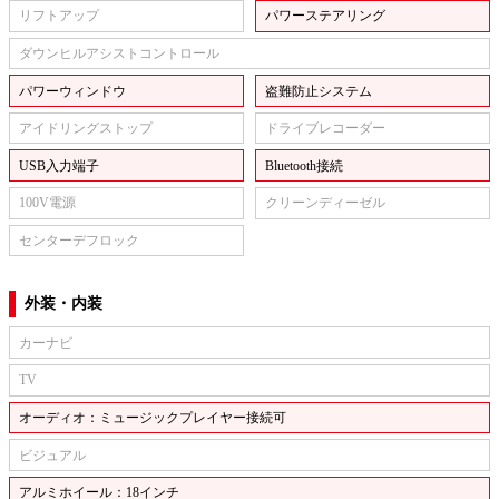
リフトアップ
パワーステアリング
ダウンヒルアシストコントロール
パワーウィンドウ
盗難防止システム
アイドリングストップ
ドライブレコーダー
USB入力端子
Bluetooth接続
100V電源
クリーンディーゼル
センターデフロック
外装・内装
カーナビ
TV
オーディオ：ミュージックプレイヤー接続可
ビジュアル
アルミホイール：18インチ