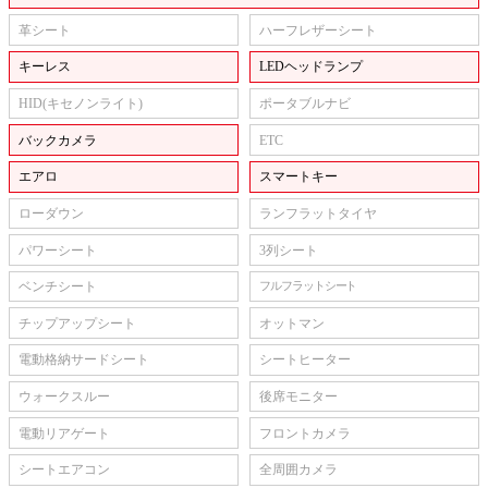
革シート
ハーフレザーシート
キーレス
LEDヘッドランプ
HID(キセノンライト)
ポータブルナビ
バックカメラ
ETC
エアロ
スマートキー
ローダウン
ランフラットタイヤ
パワーシート
3列シート
ベンチシート
フルフラットシート
チップアップシート
オットマン
電動格納サードシート
シートヒーター
ウォークスルー
後席モニター
電動リアゲート
フロントカメラ
シートエアコン
全周囲カメラ