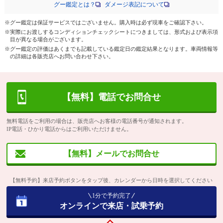
グー鑑定とは？
ダメージ表記について
※グー鑑定は保証サービスではございません。購入時は必ず現車をご確認下さい。
※実際にお渡しするコンディションチェックシートにつきましては、形式および表示項
目が異なる場合がございます。
※グー鑑定の評価はあくまでも記載している鑑定日の鑑定結果となります。車両情報等
の詳細は各販売店へお問い合わせ下さい。
【無料】電話でお問合せ
無料電話をご利用の場合は、販売店へお客様の電話番号が通知されます。
IP電話・ひかり電話からはご利用いただけません。
【無料】メールでお問合せ
【無料予約】来店予約ボタンをタップ後、カレンダーから日時を選択してください
1分で予約完了
オンラインで来店・試乗予約