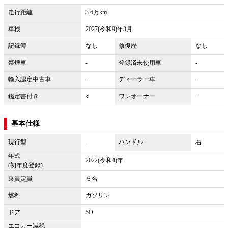
走行距離
3.6万km
車検
2027(令和9)年3月
記録簿
なし
修復歴
なし
禁煙車
-
登録済未使用車
-
輸入認定中古車
-
ディーラー車
-
鑑定書付き
○
ワンオーナー
-
基本仕様
現行型
-
ハンドル
右
年式
2022(令和4)年
(初年度登録)
乗員定員
５名
燃料
ガソリン
ドア
5D
エコカー減税