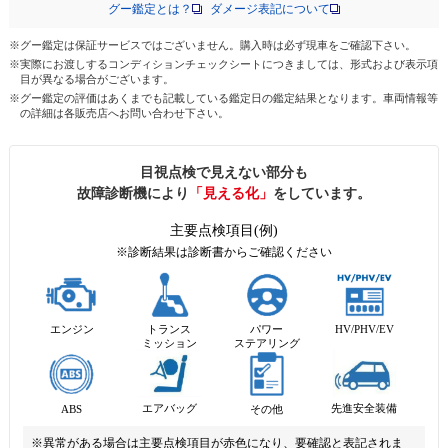
グー鑑定とは？
ダメージ表記について
※グー鑑定は保証サービスではございません。購入時は必ず現車をご確認下さい。
※実際にお渡しするコンディションチェックシートにつきましては、形式および表示項
目が異なる場合がございます。
※グー鑑定の評価はあくまでも記載している鑑定日の鑑定結果となります。車両情報等
の詳細は各販売店へお問い合わせ下さい。
目視点検で見えない部分も
故障診断機により
「見える化」
をしています。
主要点検項目(例)
※診断結果は診断書からご確認ください
エンジン
トランス
パワー
HV/PHV/EV
ミッション
ステアリング
先進安全装備
エアバッグ
ABS
その他
※異常がある場合は主要点検項目が赤色になり、要確認と表記されま