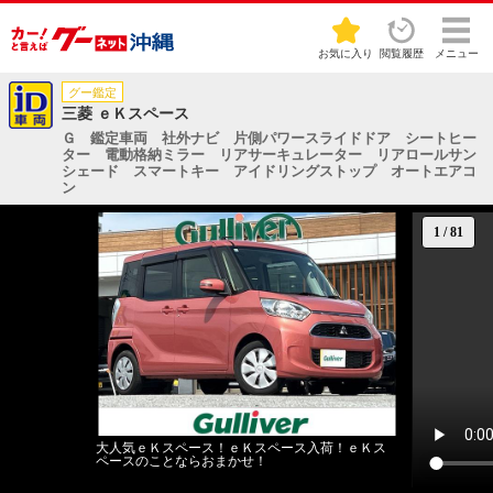
お気に入り
閲覧履歴
メニュー
グー鑑定
三菱 ｅＫスペース
Ｇ 鑑定車両 社外ナビ 片側パワースライドドア シートヒー
ター 電動格納ミラー リアサーキュレーター リアロールサン
シェード スマートキー アイドリングストップ オートエアコ
ン
1
/
81
大人気ｅＫスペース！ｅＫスペース入荷！ｅＫス
ペースのことならおまかせ！