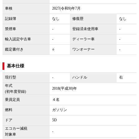
車検
2027(令和9)年7月
記録簿
なし
修復歴
なし
禁煙車
-
登録済未使用車
-
輸入認定中古車
-
ディーラー車
-
鑑定書付き
○
ワンオーナー
-
基本仕様
現行型
-
ハンドル
右
年式
2018(平成30)年
(初年度登録)
乗員定員
４名
燃料
ガソリン
ドア
5D
エコカー減税
-
対象車