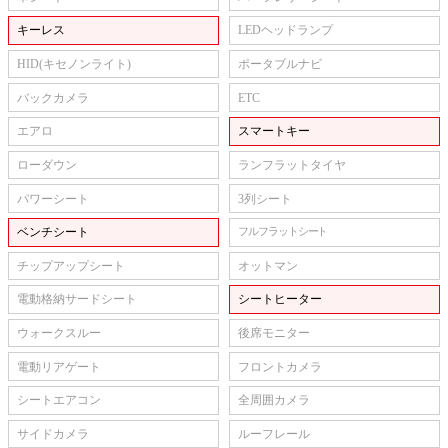
キーレス
LEDヘッドランプ
HID(キセノンライト)
ポータブルナビ
バックカメラ
ETC
エアロ
スマートキー
ローダウン
ランフラットタイヤ
パワーシート
3列シート
ベンチシート
フルフラットシート
チップアップシート
オットマン
電動格納サードシート
シートヒーター
ウォークスルー
後席モニター
電動リアゲート
フロントカメラ
シートエアコン
全周囲カメラ
サイドカメラ
ルーフレール