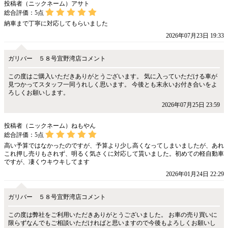
投稿者（ニックネーム）アサト
総合評価：
5
点
納車まで丁寧に対応してもらいました
2026年07月23日 19:33
ガリバー ５８号宜野湾店コメント
この度はご購入いただきありがとうございます。 気に入っていただける車が
見つかってスタッフ一同うれしく思います。 今後とも末永いお付き合いをよ
ろしくお願いします。
2026年07月25日 23:59
投稿者（ニックネーム）ねもやん
総合評価：
5
点
高い予算ではなかったのですが、予算より少し高くなってしまいましたが、あれ
これ押し売りもされず、明るく気さくに対応して貰いました。初めての軽自動車
ですが、凄くウキウキしてます
2026年01月24日 22:29
ガリバー ５８号宜野湾店コメント
この度は弊社をご利用いただきありがとうございました。 お車の売り買いに
限らずなんでもご相談いただければと思いますので今後もよろしくお願いし