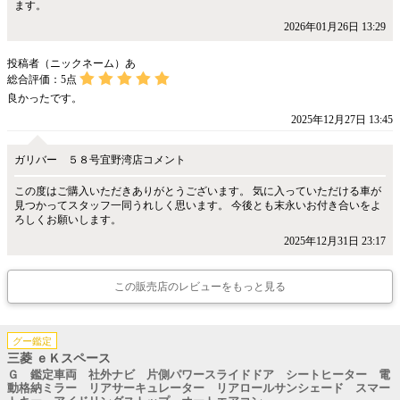
ます。
2026年01月26日 13:29
投稿者（ニックネーム）あ
総合評価：
5
点
良かったです。
2025年12月27日 13:45
ガリバー ５８号宜野湾店コメント
この度はご購入いただきありがとうございます。 気に入っていただける車が
見つかってスタッフ一同うれしく思います。 今後とも末永いお付き合いをよ
ろしくお願いします。
2025年12月31日 23:17
この販売店のレビューをもっと見る
グー鑑定
三菱 ｅＫスペース
Ｇ 鑑定車両 社外ナビ 片側パワースライドドア シートヒーター 電
動格納ミラー リアサーキュレーター リアロールサンシェード スマー