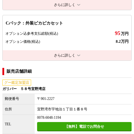
さらに詳しく
Cパック：外装ピカピカセット
95
オプション込参考支払総額
(税込)
万円
8.2万円
オプション価格
(税込)
さらに詳しく
販売店舗詳細
グー鑑定加盟店
ガリバー ５８号宜野湾店
郵便番号
〒901-2227
住所
宜野湾市宇地泊１丁目１番８号
0078-6048-1194
TEL
【無料】電話でお問合せ