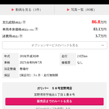
動画を見る（1件）
写真一覧（80枚）
86.8
支払総額
万円
(税込)
83.1
車両本体価格
万円
(税込)
(リ済込)
3.7
諸費用
万円
(税込)
オプションサービスのパックを見る
年式
2018(平成30)年
走行
2.8万km
車検
2027(令和9)年7月
修復歴
なし
法定整備
整備付
保証
[保証付]：3ヶ月・走行無制限
ガリバー ５８号宜野湾店
宜野湾市宇地泊１丁目１番８号
販売店までのルートを見る
※Googleマップを使用します。