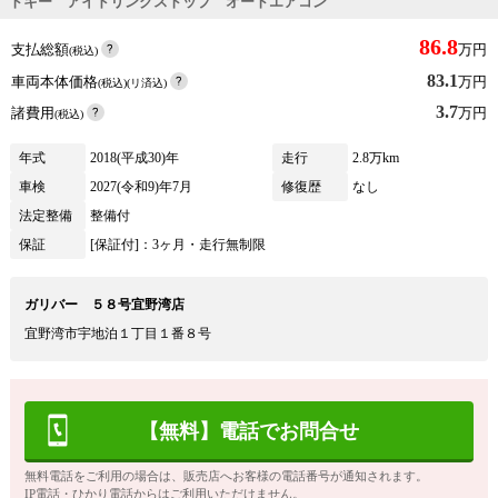
トキー アイドリングストップ オートエアコン
86.8
支払総額
万円
(税込)
83.1
車両本体価格
万円
(税込)(リ済込)
3.7
諸費用
万円
(税込)
年式
2018(平成30)年
走行
2.8万km
車検
2027(令和9)年7月
修復歴
なし
法定整備
整備付
保証
[保証付]：3ヶ月・走行無制限
ガリバー ５８号宜野湾店
宜野湾市宇地泊１丁目１番８号
【無料】電話でお問合せ
無料電話をご利用の場合は、販売店へお客様の電話番号が通知されます。
IP電話・ひかり電話からはご利用いただけません。