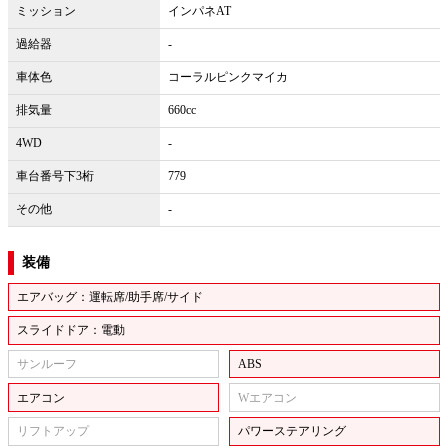
ミッション
インパネAT
過給器
-
車体色
コーラルピンクマイカ
排気量
660cc
4WD
-
車台番号下3桁
779
その他
-
装備
エアバッグ：運転席/助手席/サイド
スライドドア：電動
サンルーフ
ABS
エアコン
Wエアコン
リフトアップ
パワーステアリング