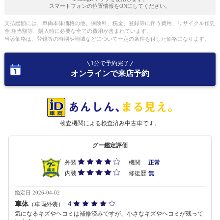
スマートフォンの位置情報をONにしてください。
支払総額には、車両本体価格の他、保険料、税金、登録等に伴う費用、リサイクル預託
金 相当額等、購入時に必要な全ての費用が含まれています。
当該価格は、登録等の時期や地域などについて一定の条件を付した価格になります。
1分で予約完了
オンラインで来店予約
検査機関による検査済み中古車です。
グー鑑定評価
外装
機関
正常
内装
修復歴
無
鑑定日 2026-04-02
車体
4
（車両外装）
気になるキズやヘコミは補修済みですが、小さなキズやヘコミが残って