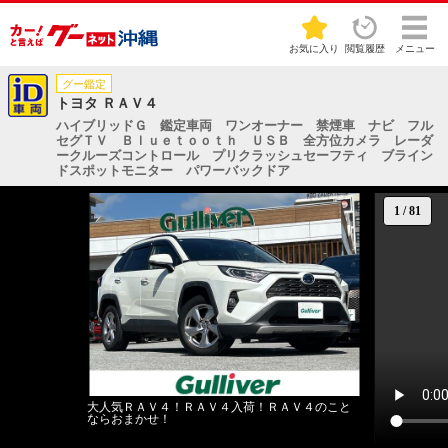
お気に入り
閲覧履歴
メニュー
グー鑑定
トヨタ ＲＡＶ４
ハイブリッドＧ 鑑定車両 ワンオーナー 禁煙車 ナビ フル
セグＴＶ Ｂｌｕｅｔｏｏｔｈ ＵＳＢ 全方位カメラ レーダ
ークルーズコントロール プリクラッシュセーフティ ブライン
ドスポットモニター パワーバックドア
1
/
81
大人気ＲＡＶ４！ＲＡＶ４入荷！ＲＡＶ４のこと
ならおまかせ！