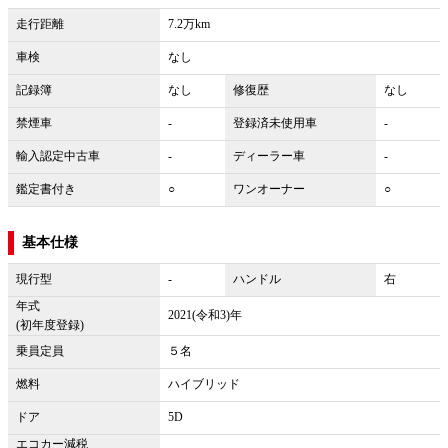
走行距離
7.2万km
車検
なし
記録簿
なし
修復歴
なし
禁煙車
-
登録済未使用車
-
輸入認定中古車
-
ディーラー車
-
鑑定書付き
○
ワンオーナー
○
基本仕様
現行型
-
ハンドル
右
年式
2021(令和3)年
(初年度登録)
乗員定員
５名
燃料
ハイブリッド
ドア
5D
エコカー減税