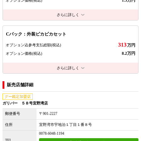
1.5万円
オプション価格
(税込)
さらに詳しく
Cパック：外装ピカピカセット
313
オプション込参考支払総額
(税込)
万円
8.2万円
オプション価格
(税込)
さらに詳しく
販売店舗詳細
グー鑑定加盟店
ガリバー ５８号宜野湾店
郵便番号
〒901-2227
住所
宜野湾市宇地泊１丁目１番８号
0078-6048-1194
TEL