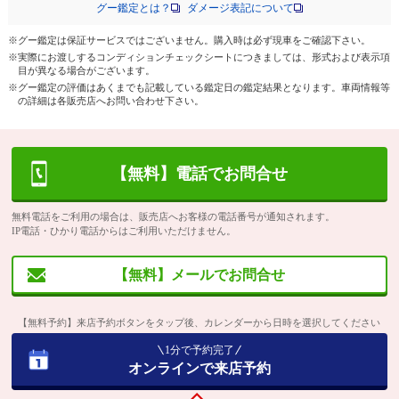
グー鑑定とは？
ダメージ表記について
※グー鑑定は保証サービスではございません。購入時は必ず現車をご確認下さい。
※実際にお渡しするコンディションチェックシートにつきましては、形式および表示項
目が異なる場合がございます。
※グー鑑定の評価はあくまでも記載している鑑定日の鑑定結果となります。車両情報等
の詳細は各販売店へお問い合わせ下さい。
【無料】電話でお問合せ
無料電話をご利用の場合は、販売店へお客様の電話番号が通知されます。
IP電話・ひかり電話からはご利用いただけません。
【無料】メールでお問合せ
【無料予約】来店予約ボタンをタップ後、カレンダーから日時を選択してください
1分で予約完了
オンラインで来店予約