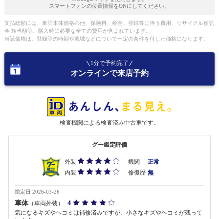
スマートフォンの位置情報をONにしてください。
支払総額には、車両本体価格の他、保険料、税金、登録等に伴う費用、リサイクル預託
金 相当額等、購入時に必要な全ての費用が含まれています。
当該価格は、登録等の時期や地域などについて一定の条件を付した価格になります。
1分で予約完了
オンラインで来店予約
検査機関による検査済み中古車です。
グー鑑定評価
外装
機関
正常
内装
修復歴
無
鑑定日 2026-03-26
車体
4
（車両外装）
気になるキズやヘコミは補修済みですが、小さなキズやヘコミが残って