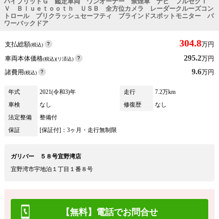
ハイブリッドＧ 鑑定車両 ワンオーナー 禁煙車 ナビ フルセグＴ
Ｖ Ｂｌｕｅｔｏｏｔｈ ＵＳＢ 全方位カメラ レーダークルーズコン
トロール プリクラッシュセーフティ ブラインドスポットモニター パ
ワーバックドア
304.8
支払総額
万円
(税込)
295.2
車両本体価格
万円
(税込)(リ済込)
9.6
諸費用
万円
(税込)
年式
2021(令和3)年
走行
7.2万km
車検
なし
修復歴
なし
法定整備
整備付
保証
[保証付]：3ヶ月・走行無制限
ガリバー ５８号宜野湾店
宜野湾市宇地泊１丁目１番８号
【無料】電話でお問合せ