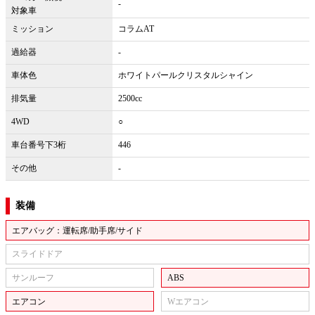
-
対象車
ミッション
コラムAT
過給器
-
車体色
ホワイトパールクリスタルシャイン
排気量
2500cc
4WD
○
車台番号下3桁
446
その他
-
装備
エアバッグ：運転席/助手席/サイド
スライドドア
サンルーフ
ABS
エアコン
Wエアコン