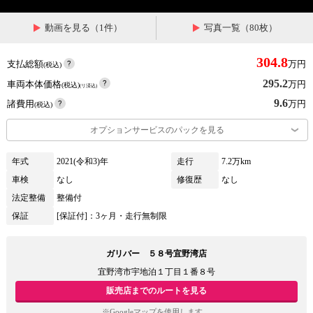
動画を見る（1件）
写真一覧（80枚）
304.8
支払総額
万円
(税込)
295.2
車両本体価格
万円
(税込)
(リ済込)
9.6
諸費用
万円
(税込)
オプションサービスのパックを見る
年式
2021(令和3)年
走行
7.2万km
車検
なし
修復歴
なし
法定整備
整備付
保証
[保証付]：3ヶ月・走行無制限
ガリバー ５８号宜野湾店
宜野湾市宇地泊１丁目１番８号
販売店までのルートを見る
※Googleマップを使用します。