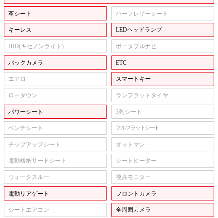
革シート
ハーフレザーシート
キーレス
LEDヘッドランプ
HID(キセノンライト)
ポータブルナビ
バックカメラ
ETC
エアロ
スマートキー
ローダウン
ランフラットタイヤ
パワーシート
3列シート
ベンチシート
フルフラットシート
チップアップシート
オットマン
電動格納サードシート
シートヒーター
ウォークスルー
後席モニター
電動リアゲート
フロントカメラ
シートエアコン
全周囲カメラ