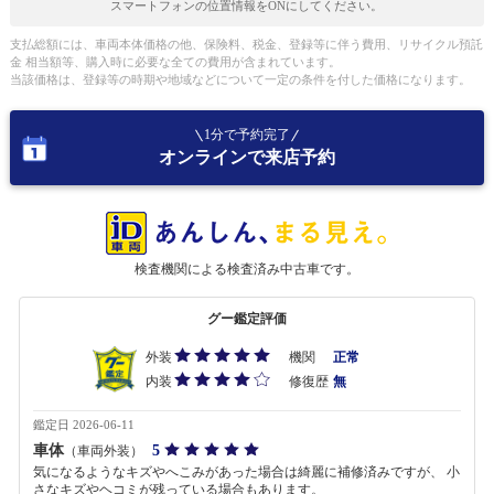
スマートフォンの位置情報をONにしてください。
支払総額には、車両本体価格の他、保険料、税金、登録等に伴う費用、リサイクル預託
金 相当額等、購入時に必要な全ての費用が含まれています。
当該価格は、登録等の時期や地域などについて一定の条件を付した価格になります。
1分で予約完了
オンラインで来店予約
検査機関による検査済み中古車です。
グー鑑定評価
外装
機関
正常
内装
修復歴
無
鑑定日 2026-06-11
車体
5
（車両外装）
気になるようなキズやへこみがあった場合は綺麗に補修済みですが、 小
さなキズやヘコミが残っている場合もあります。