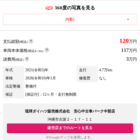
360度の写真を見る
内装1
120
支払総額
万円
(税込)
117
車両本体価格
万円
(税込)
(リ済込)
3
諸費用
万円
(税込)
年式
2021(令和3)年
走行
4.7万km
車検
2028(令和10)年1月
修復歴
なし
法定整備
整備付
保証
[保証付]：12ヶ月・走行無制限
琉球ダイハツ販売株式会社 安心中古車パーク中部店
沖縄市古謝２－１７－１１
販売店までのルートを見る
※Googleマップを使用します。