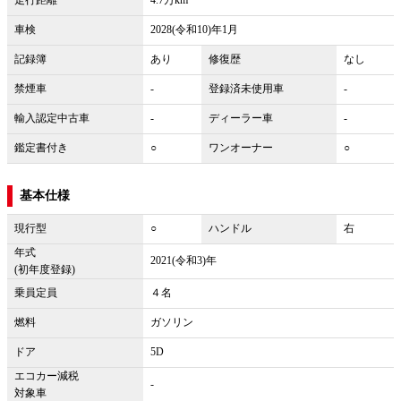
車検
2028(令和10)年1月
記録簿
あり
修復歴
なし
禁煙車
-
登録済未使用車
-
輸入認定中古車
-
ディーラー車
-
鑑定書付き
○
ワンオーナー
○
基本仕様
現行型
○
ハンドル
右
年式
2021(令和3)年
(初年度登録)
乗員定員
４名
燃料
ガソリン
ドア
5D
エコカー減税
-
対象車