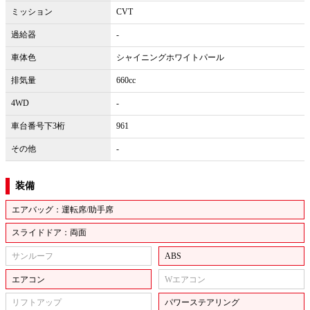
ミッション
CVT
過給器
-
車体色
シャイニングホワイトパール
排気量
660cc
4WD
-
車台番号下3桁
961
その他
-
装備
エアバッグ：運転席/助手席
スライドドア：両面
サンルーフ
ABS
エアコン
Wエアコン
リフトアップ
パワーステアリング