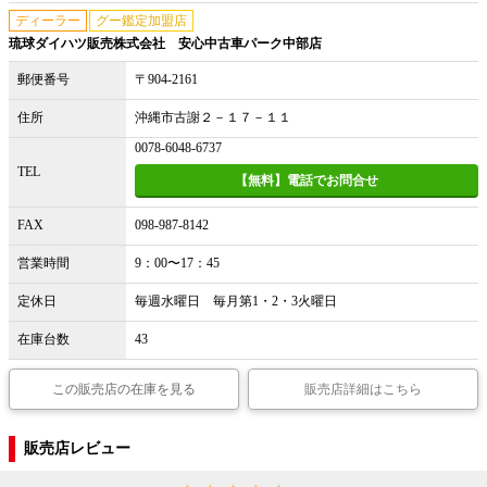
ディーラー
グー鑑定加盟店
琉球ダイハツ販売株式会社 安心中古車パーク中部店
郵便番号
〒904-2161
住所
沖縄市古謝２－１７－１１
0078-6048-6737
TEL
【無料】電話でお問合せ
FAX
098-987-8142
営業時間
9：00〜17：45
定休日
毎週水曜日 毎月第1・2・3火曜日
在庫台数
43
この販売店の在庫を見る
販売店詳細はこちら
販売店レビュー