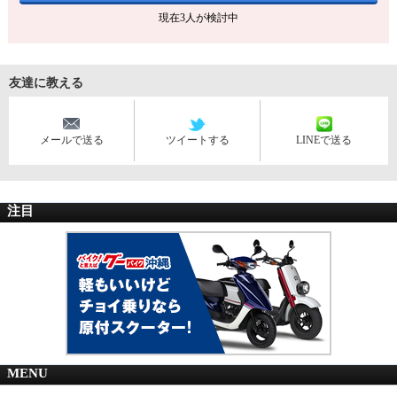
現在
3
人が検討中
友達に教える
メールで送る
ツイートする
LINEで送る
注目
MENU