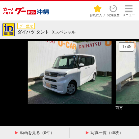
お気に入り
閲覧履歴
メニュー
グー鑑定
ダイハツ タント
Ｘスペシャル
1
/
40
前方
動画を見る（0件）
写真一覧（40枚）