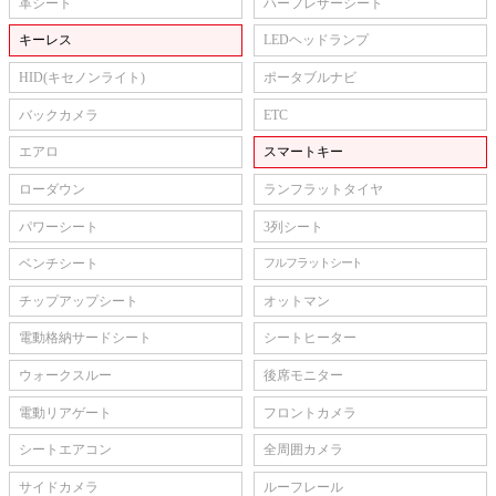
革シート
ハーフレザーシート
キーレス
LEDヘッドランプ
HID(キセノンライト)
ポータブルナビ
バックカメラ
ETC
エアロ
スマートキー
ローダウン
ランフラットタイヤ
パワーシート
3列シート
ベンチシート
フルフラットシート
チップアップシート
オットマン
電動格納サードシート
シートヒーター
ウォークスルー
後席モニター
電動リアゲート
フロントカメラ
シートエアコン
全周囲カメラ
サイドカメラ
ルーフレール