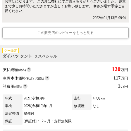
お世話になります。 この度は弊社にてご購入ありがとうございました。 納車
まで少しお時間いただきますが宜しくお願い致します。 寒さが増す季節ご自
愛ください。
2022年01月13日 09:04
この販売店のレビューをもっと見る
グー鑑定
ダイハツ タント
Ｘスペシャル
120
支払総額
万円
(税込)
117
車両本体価格
万円
(税込)(リ済込)
3
諸費用
万円
(税込)
年式
2021(令和3)年
走行
4.7万km
車検
2028(令和10)年1月
修復歴
なし
法定整備
整備付
保証
[保証付]：12ヶ月・走行無制限