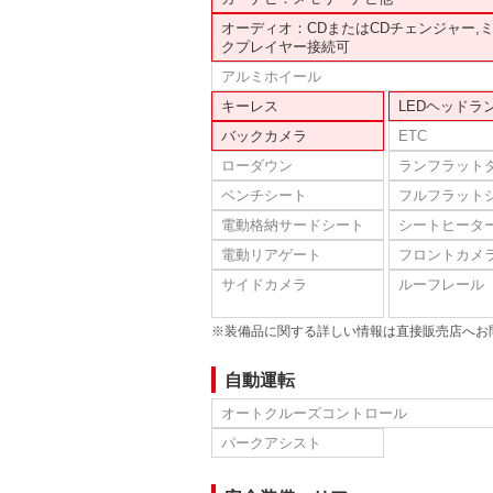
オーディオ：CDまたはCDチェンジャー,
クプレイヤー接続可
アルミホイール
キーレス
LEDヘッドラ
バックカメラ
ETC
ローダウン
ランフラット
ベンチシート
フルフラット
電動格納サードシート
シートヒータ
電動リアゲート
フロントカメ
サイドカメラ
ルーフレール
※装備品に関する詳しい情報は直接販売店へお
自動運転
オートクルーズコントロール
パークアシスト