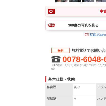
中古
360度の写真を見る
写真ではわ
無料電話でお問い合
無料
0078-6048-
※IP電話、ひかり電話からはご利用いただけ
00
基本仕様・状態
修復歴
あり
ミッ
記録簿
○
ハン