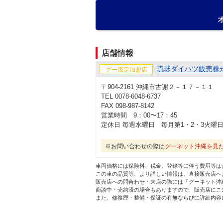
店舗情報
琉球ダイハツ販売株
グー鑑定加盟店
〒904-2161 沖縄市古謝２－１７－１１
TEL 0078-6048-6737
FAX 098-987-8142
営業時間 9：00〜17：45
定休日 毎週水曜日 毎月第1・2・3火曜
※お問い合わせの際は
グーネット沖縄を見
車両価格には保険料、税金、登録等に伴う費用等は
この車の品質等、より詳しい情報は、直接販売店へ
販売店への問合わせ・来店の際には「グーネット沖
商談中・売約済の場合もありますので、販売店にご
また、修復歴・整備・保証の有無ならびに詳細内容