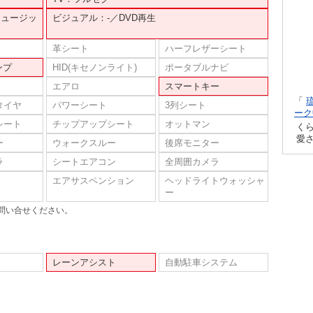
ミュージッ
ビジュアル：-／DVD再生
革シート
ハーフレザーシート
ンプ
HID(キセノンライト)
ポータブルナビ
エアロ
スマートキー
「
タイヤ
パワーシート
3列シート
ーク
シート
チップアップシート
オットマン
く
愛
ー
ウォークスルー
後席モニター
ラ
シートエアコン
全周囲カメラ
エアサスペンション
ヘッドライトウォッシャ
ー
問い合せください。
レーンアシスト
自動駐車システム