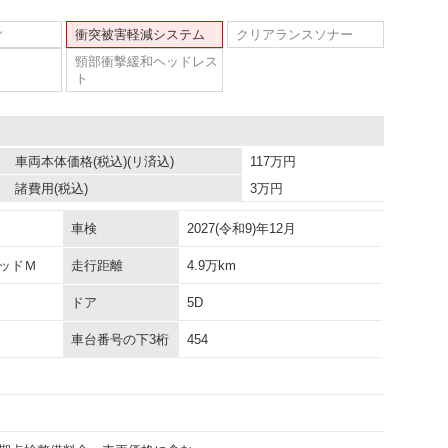
ィ
衝突被害軽減システム
クリアランスソナー
頸部衝撃緩和ヘッドレス
ト
車両本体価格
(税込)(リ済込)
117
万円
諸費用
(税込)
3
万円
車検
2027(令和9)年12月
ッドＭ
走行距離
4.9万km
ドア
5D
車台番号の下3桁
454