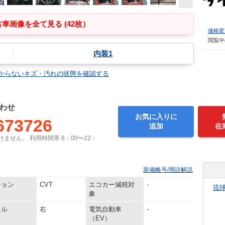
車画像を全て見る (42枚）
価格変
閲覧中
内装1
からないキズ・汚れの状態を確認する
わせ
お気に入りに
673726
追加
在
ません。 利用時間帯 8：00〜22：
装備略号/用語解説
ション
CVT
エコカー減税対
-
琉
象
ドル
右
電気自動車
-
（EV）