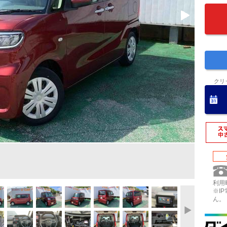
クリ
利用時
※I
ん。