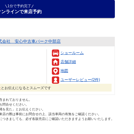
1分で予約完了
オンラインで来店予約
式会社 安心中古車パーク中部店
ショールーム
店舗詳細
地図
日
ユーザーレビュー(2件)
た
とお伝えになるとスムーズです
含まれておりません。
お問合せください。
縄を見た」とお伝えください。
来店の際は事前にお問合せの上、該当車両の有無をご確認ください。
につきましても、必ず各販売店にご確認いただきますようお願いいたします。