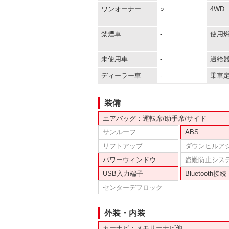
ワンオーナー
○
4WD
禁煙車
-
使用
未使用車
-
過給
ディーラー車
-
乗車
装備
エアバッグ：運転席/助手席/サイド
サンルーフ
ABS
リフトアップ
ダウンヒルア
パワーウィンドウ
盗難防止シス
USB入力端子
Bluetooth接続
センターデフロック
外装・内装
カーナビ：メモリーナビ他