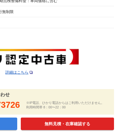
期点検整備料金：車両価格に含む
走行無制限
詳細はこちら
合わせ
73726
※IP電話、ひかり電話からはご利用いただけません。
利用時間帯 8：00〜22：00
無料見積・在庫確認する