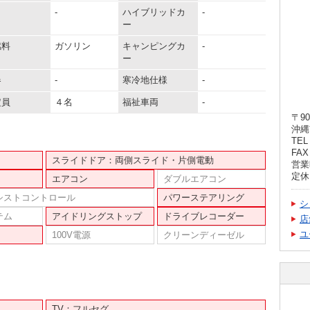
-
ハイブリッドカ
-
ー
燃料
ガソリン
キャンピングカ
-
ー
器
-
寒冷地仕様
-
定員
４名
福祉車両
-
〒90
沖縄
TEL 
FAX 
スライドドア：両側スライド・片側電動
営業時
定休
エアコン
ダブルエアコン
シストコントロール
パワーステアリング
シ
テム
アイドリングストップ
ドライブレコーダー
店
ユ
100V電源
クリーンディーゼル
TV：フルセグ