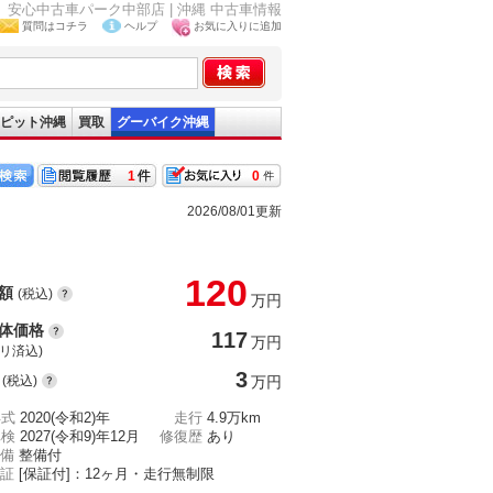
会社 安心中古車パーク中部店 | 沖縄 中古車情報
質問はコチラ
ヘルプ
お気に入りに追加
ピット沖縄
買取
グーバイク沖縄
1
0
2026/08/01更新
120
額
(税込)
万円
体価格
117
万円
(リ済込)
3
(税込)
万円
年式
2020(令和2)年
走行
4.9万km
車検
2027(令和9)年12月
修復歴
あり
備
整備付
証
[保証付]：12ヶ月・走行無制限