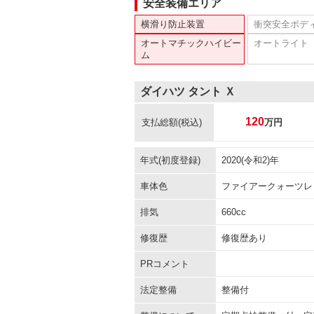
安全装備エリア
横滑り防止装置
衝突安全ボデ
オートマチックハイビー
オートライト
ム
ダイハツ タント Ｘ
120
支払総額
(税込)
万円
年式(初度登録)
2020(令和2)年
車体色
ファイアークォーツレ
排気
660cc
修復歴
修復歴あり
PRコメント
法定整備
整備付