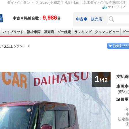
ダイハツ タント Ｘ 2020(令和2)年 4.9万km | 琉球ダイハツ販売株式
サイトマップ
9,986
中古車掲載台数：
台
中古車
｜
販売店
ハイブリッド
福祉車両
販売店
グー鑑定
ランキング
クルマレビュー
グー
ツ
タント
タント Ｘ
1
支払総
/42
車両本
(税込) 
諸費用
法定整
保