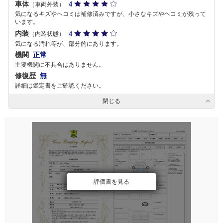
車体
4
（車両外装）
気になるキズやヘコミは補修済みですが、小さなキズやヘコミが残って
います。
内装
4
（内装状態）
気になる汚れ等が、部分的にあります。
機関
正常
主要機関に不具合はありません。
修復歴
無
詳細は鑑定書をご確認ください。
閉じる
評価書を見る