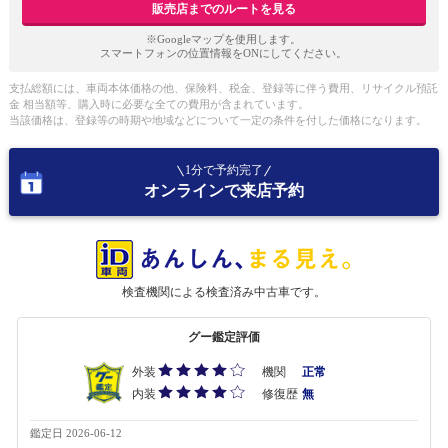
販売店までのルートを見る
※Googleマップを使用します。
スマートフォンの位置情報をONにしてください。
支払総額には、車両本体価格の他、保険料、税金、登録等に伴う費用、リサイクル預託
金 相当額等、購入時に必要な全ての費用が含まれています。
当該価格は、登録等の時期や地域などについて一定の条件を付した価格になります。
1分で予約完了
オンラインで来店予約
検査機関による検査済み中古車です。
グー鑑定評価
外装
機関
正常
内装
修復歴
無
鑑定日 2026-06-12