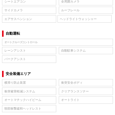
シートエアコン
全周囲カメラ
サイドカメラ
ルーフレール
エアサスペンション
ヘッドライトウォッシャー
自動運転
オートクルーズコントロール
レーンアシスト
自動駐車システム
パークアシスト
安全装備エリア
横滑り防止装置
衝突安全ボディ
衝突被害軽減システム
クリアランスソナー
オートマチックハイビーム
オートライト
頸部衝撃緩和ヘッドレスト