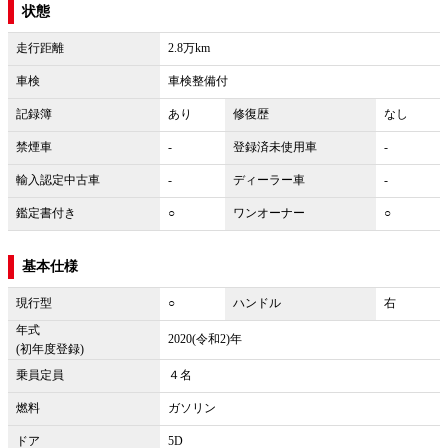
状態
走行距離
2.8万km
車検
車検整備付
記録簿
あり
修復歴
なし
禁煙車
-
登録済未使用車
-
輸入認定中古車
-
ディーラー車
-
鑑定書付き
○
ワンオーナー
○
基本仕様
現行型
○
ハンドル
右
年式
2020(令和2)年
(初年度登録)
乗員定員
４名
燃料
ガソリン
ドア
5D