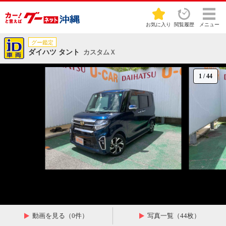
お気に入り
閲覧履歴
メニュー
グー鑑定
ダイハツ タント
カスタムＸ
1
/
44
動画を見る（0件）
写真一覧（44枚）