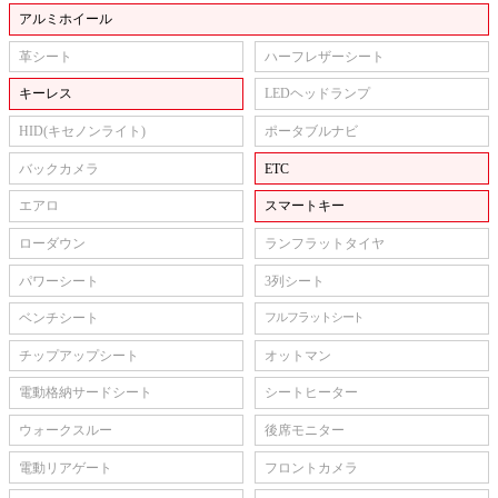
アルミホイール
革シート
ハーフレザーシート
キーレス
LEDヘッドランプ
HID(キセノンライト)
ポータブルナビ
バックカメラ
ETC
エアロ
スマートキー
ローダウン
ランフラットタイヤ
パワーシート
3列シート
ベンチシート
フルフラットシート
チップアップシート
オットマン
電動格納サードシート
シートヒーター
ウォークスルー
後席モニター
電動リアゲート
フロントカメラ