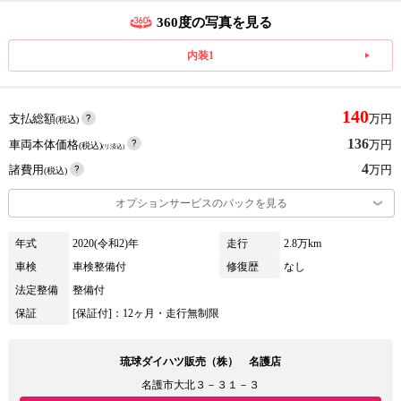
360度の写真を見る
内装1
140
支払総額
万円
(税込)
136
車両本体価格
万円
(税込)
(リ済込)
4
諸費用
万円
(税込)
オプションサービスのパックを見る
年式
2020(令和2)年
走行
2.8万km
車検
車検整備付
修復歴
なし
法定整備
整備付
保証
[保証付]：12ヶ月・走行無制限
琉球ダイハツ販売（株） 名護店
名護市大北３－３１－３