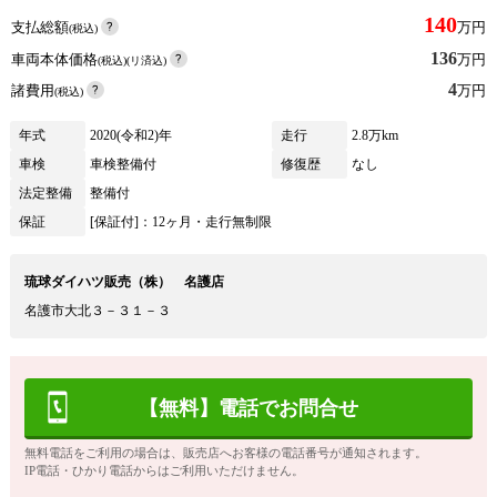
140
支払総額
万円
(税込)
136
車両本体価格
万円
(税込)(リ済込)
4
諸費用
万円
(税込)
年式
2020(令和2)年
走行
2.8万km
車検
車検整備付
修復歴
なし
法定整備
整備付
保証
[保証付]：12ヶ月・走行無制限
琉球ダイハツ販売（株） 名護店
名護市大北３－３１－３
【無料】電話でお問合せ
無料電話をご利用の場合は、販売店へお客様の電話番号が通知されます。
IP電話・ひかり電話からはご利用いただけません。