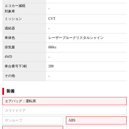
エコカー減税
-
対象車
ミッション
CVT
過給器
-
車体色
レーザーブルークリスタルシャイン
排気量
660cc
4WD
-
車台番号下3桁
209
その他
-
装備
エアバッグ：運転席
スライドドア
サンルーフ
ABS