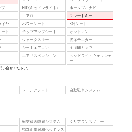
ンプ
HID(キセノンライト)
ポータブルナビ
エアロ
スマートキー
タイヤ
パワーシート
3列シート
シート
チップアップシート
オットマン
ー
ウォークスルー
後席モニター
ラ
シートエアコン
全周囲カメラ
エアサスペンション
ヘッドライトウォッシャ
ー
問い合せください。
レーンアシスト
自動駐車システム
ィ
衝突被害軽減システム
クリアランスソナー
頸部衝撃緩和ヘッドレス