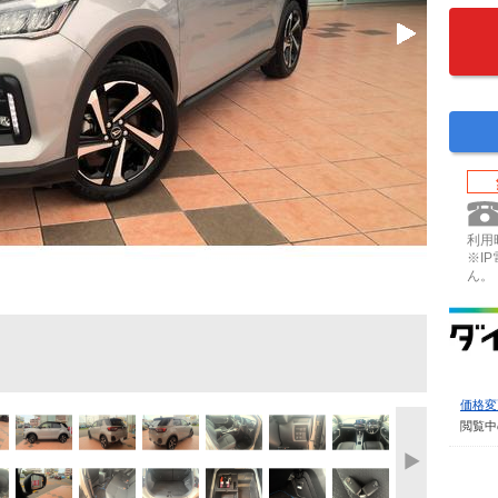
利用時
※I
ん。
価格変
閲覧中