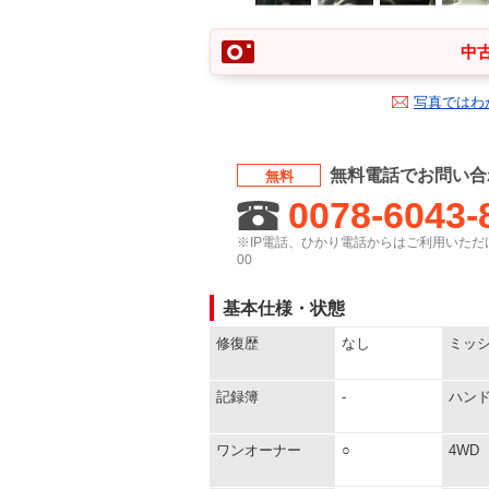
中古
写真ではわ
無料電話でお問い合
無料
0078-6043-
※IP電話、ひかり電話からはご利用いただけ
00
基本仕様・状態
修復歴
なし
ミッ
記録簿
-
ハン
ワンオーナー
○
4WD