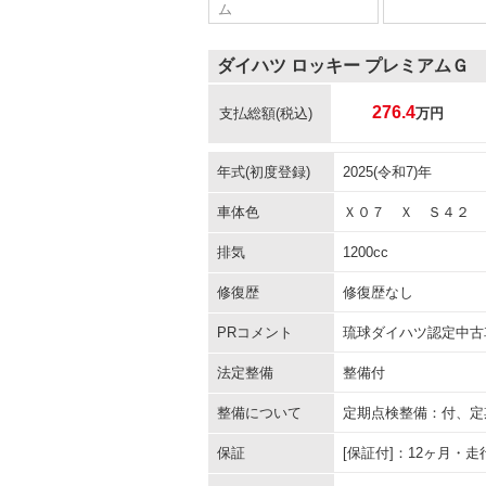
ム
ダイハツ ロッキー プレミアムＧ
276.4
支払総額
(税込)
万円
年式(初度登録)
2025(令和7)年
車体色
Ｘ０７ Ｘ Ｓ４２
排気
1200cc
修復歴
修復歴なし
PRコメント
琉球ダイハツ認定中古
法定整備
整備付
整備について
定期点検整備：付、定
保証
[保証付]：12ヶ月・