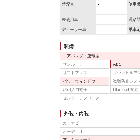
禁煙車
-
使用
未使用車
-
過給
ディーラー車
-
乗車
装備
エアバッグ：運転席
サンルーフ
ABS
リフトアップ
ダウンヒルア
パワーウィンドウ
盗難防止シス
USB入力端子
Bluetooth接続
センターデフロック
外装・内装
カーナビ
オーディオ
アルミホイール