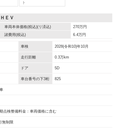
ト
 ＨＥＶ
車両本体価格
(税込)(リ済込)
270
万円
諸費用
(税込)
6.4
万円
車検
2028(令和10)年10月
走行距離
0.3万km
ドア
5D
車台番号の下3桁
825
車
期点検整備料金：車両価格に含む
走行無制限