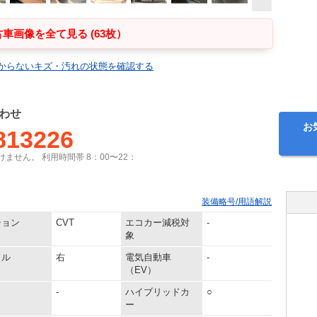
車画像を全て見る (63枚）
からないキズ・汚れの状態を確認する
わせ
お
813226
ません。 利用時間帯 8：00〜22：
装備略号/用語解説
ション
CVT
エコカー減税対
-
象
ドル
右
電気自動車
-
（EV）
-
ハイブリッドカ
○
ー