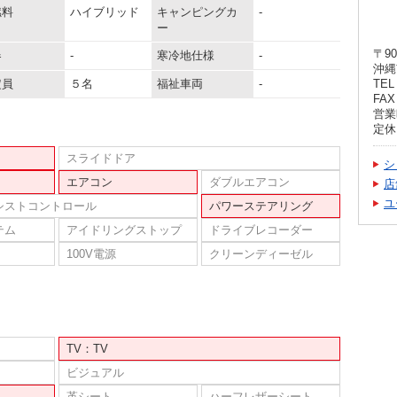
燃料
ハイブリッド
キャンピングカ
-
ー
〒90
器
-
寒冷地仕様
-
沖縄
定員
５名
福祉車両
-
TEL 
FAX 
営業時
定休
スライドドア
シ
エアコン
ダブルエアコン
店
ユ
シストコントロール
パワーステアリング
テム
アイドリングストップ
ドライブレコーダー
100V電源
クリーンディーゼル
TV：TV
ビジュアル
革シート
ハーフレザーシート