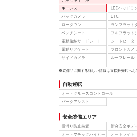
キーレス
LEDヘッドラ
バックカメラ
ETC
ローダウン
ランフラット
ベンチシート
フルフラット
電動格納サードシート
シートヒータ
電動リアゲート
フロントカメ
サイドカメラ
ルーフレール
※装備品に関する詳しい情報は直接販売店へお
自動運転
オートクルーズコントロール
パークアシスト
安全装備エリア
横滑り防止装置
衝突安全ボデ
オートマチックハイビー
オートライト