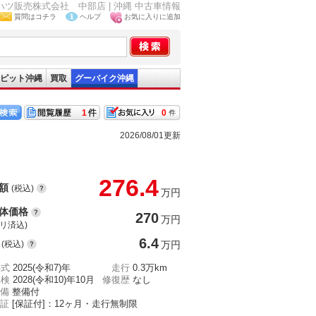
ダイハツ販売株式会社 中部店 | 沖縄 中古車情報
質問はコチラ
ヘルプ
お気に入りに追加
ピット沖縄
買取
グーバイク沖縄
1
0
2026/08/01更新
276.4
額
(税込)
万円
体価格
270
万円
(リ済込)
6.4
(税込)
万円
年式
2025(令和7)年
走行
0.3万km
車検
2028(令和10)年10月
修復歴
なし
備
整備付
証
[保証付]：12ヶ月・走行無制限