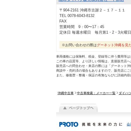
〒904-2161 沖縄市古謝２－１７－１１
TEL 0078-6043-8132
FAX
営業時間 9：00〜17：45
定休日 毎週水曜日 毎月第1・2・3火曜
※お問い合わせの際は
グーネット沖縄を見
車両価格には保険料、税金、登録等に伴う費用等は
この車の品質等、より詳しい情報は、直接販売店へ
販売店への問合わせ・来店の際には「グーネット沖
商談中・売約済の場合もありますので、販売店にご
また、修復歴・整備・保証の有無ならびに詳細内容
沖縄中古車
中古車検索：メーカー一覧
ダイハ
会