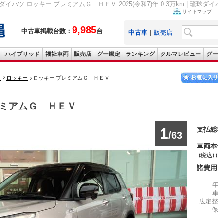
ダイハツ ロッキー プレミアムＧ ＨＥＶ 2025(令和7)年 0.3万km | 琉球
サイトマップ
9,985
中古車掲載台数：
台
中古車
｜
販売店
ハイブリッド
福祉車両
販売店
グー鑑定
ランキング
クルマレビュー
グー
ツ
ロッキー
ロッキー プレミアムＧ ＨＥＶ
ミアムＧ ＨＥＶ
1
支払総
/63
車両本
(税込) 
諸費用
法定整
保