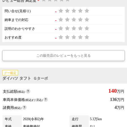
レビュー総合 満足度
-
問い合せ(見積り)
-
納車までの対応
-
説明のわかりやすさ
-
おすすめ度
この販売店のレビューをもっと見る
グー鑑定
ダイハツ タフト
Ｇターボ
140
支払総額
万円
(税込)
136
車両本体価格
万円
(税込)(リ済込)
4
諸費用
万円
(税込)
年式
2020(令和2)年
走行
5.3万km
車検
車検整備付
修復歴
なし