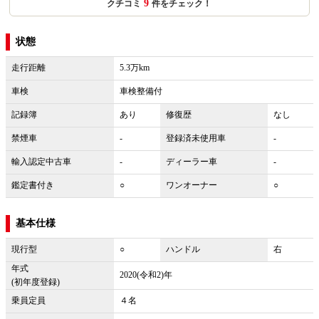
9
クチコミ
件をチェック！
状態
走行距離
5.3万km
車検
車検整備付
記録簿
あり
修復歴
なし
禁煙車
-
登録済未使用車
-
輸入認定中古車
-
ディーラー車
-
鑑定書付き
○
ワンオーナー
○
基本仕様
現行型
○
ハンドル
右
年式
2020(令和2)年
(初年度登録)
乗員定員
４名