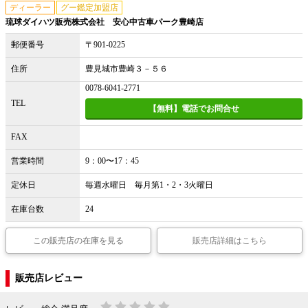
ディーラー
グー鑑定加盟店
琉球ダイハツ販売株式会社 安心中古車パーク豊崎店
郵便番号
〒901-0225
住所
豊見城市豊崎３－５６
0078-6041-2771
TEL
【無料】電話でお問合せ
FAX
営業時間
9：00〜17：45
定休日
毎週水曜日 毎月第1・2・3火曜日
在庫台数
24
この販売店の在庫を見る
販売店詳細はこちら
販売店レビュー
-