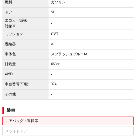
燃料
ガソリン
ドア
5D
エコカー減税
-
対象車
ミッション
CVT
過給器
○
車体色
スプラッシュブルーＭ
排気量
660cc
4WD
-
車台番号下3桁
374
その他
-
装備
エアバッグ：運転席
スライドドア