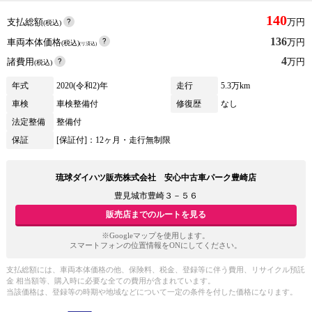
140
支払総額
万円
(税込)
136
車両本体価格
万円
(税込)
(リ済込)
4
諸費用
万円
(税込)
年式
2020(令和2)年
走行
5.3万km
車検
車検整備付
修復歴
なし
法定整備
整備付
保証
[保証付]：12ヶ月・走行無制限
琉球ダイハツ販売株式会社 安心中古車パーク豊崎店
豊見城市豊崎３－５６
販売店までのルートを見る
※Googleマップを使用します。
スマートフォンの位置情報をONにしてください。
支払総額には、車両本体価格の他、保険料、税金、登録等に伴う費用、リサイクル預託
金 相当額等、購入時に必要な全ての費用が含まれています。
当該価格は、登録等の時期や地域などについて一定の条件を付した価格になります。