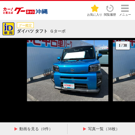
お気に入り
閲覧履歴
メニュー
グー鑑定
ダイハツ タフト
Ｇターボ
1
/
38
動画を見る（0件）
写真一覧（38枚）